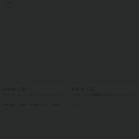
Sale
$44.95 USD
$56.95 USD
2 Stück -10%, 3 Stück -15%, 4 Stück
Ärmelloses Midikleid mit V-Ausschnitt,
-20%
Seitentaschen und Reißverschluss
Lässige Cordhose mit mittelhohem
Bund, Reißverschluss und Seitentaschen
+7