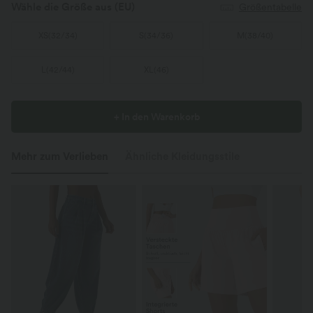
Wähle die Größe aus
(EU)
Größentabelle
XS
(
32/34
)
S
(
34/36
)
M
(
38/40
)
L
(
42/44
)
XL
(
46
)
+ In den Warenkorb
Mehr zum Verlieben
Ähnliche Kleidungsstile