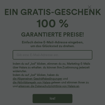
EIN GRATIS-GESCHENK
Breezeful™*
100 %
Breezeful™ Rückenfreies, lässiges, 2-teiliges
Flowy-Midikleid mit Seitentaschen und
asymmetrischem Crossover-Saum, schnell
4.8
(
2301
)
GARANTIERTE PREISE!
trocknend
$61.95 USD
Einfach deine E-Mail-Adresse eingeben,
um das Glücksrad zu drehen.
Indem du auf „los!“ klicken, stimmen du zu, Marketing-E-Mails
über Halara zu erhalten. du können Ihre Zustimmung jederzeit
widerrufen.
Indem du auf „los!“ klicken, haben du
die Allgemeinen Geschäftsbedingungen
und
die Aktivitätsregeln von Halara
gelesen und stimmen ihnen zu
und
erkennen die Datenschutzrichtlinie von Halara an
.
los!