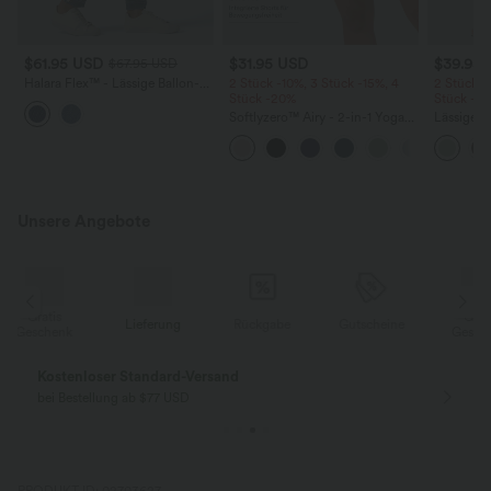
$61.95 USD
$31.95 USD
$39.95
$67.95 USD
Halara Flex™ - Lässige Ballon-
2 Stück -10%, 3 Stück -15%, 4
2 Stück -
Joggers aus Denim mit
Stück -20%
Stück -2
mittelhohem Bund und
Softlyzero™ Airy - 2-in-1 Yoga-
Lässige H
mehreren Taschen
Shorts mit superhohem Bund,
hoher Tai
mehreren Taschen und
Seite und
InstantCool - 17,78 cm
Unsere Angebote
Gratis
Lieferung
Rückgabe
Gutscheine
k
Geschenk
Kostenloser Standard-Versand
bei Bestellung ab $77 USD