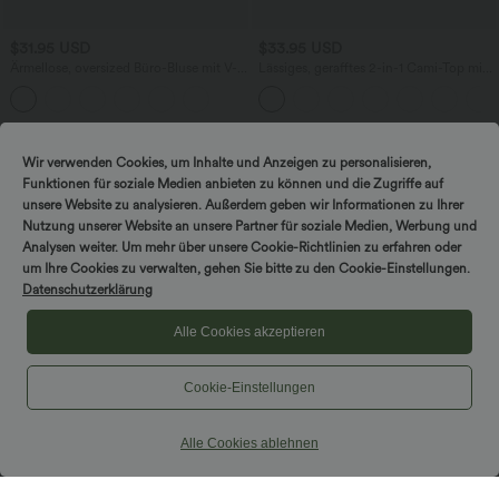
$31.95 USD
$33.95 USD
Ärmellose, oversized Büro-Bluse mit V-
Lässiges, gerafftes 2-in-1 Cami-Top mit
Ausschnitt - knitterfrei
verstellbaren Trägern und integriertem
BH
Sale
Wir verwenden Cookies, um Inhalte und Anzeigen zu personalisieren,
Funktionen für soziale Medien anbieten zu können und die Zugriffe auf
unsere Website zu analysieren. Außerdem geben wir Informationen zu Ihrer
Nutzung unserer Website an unsere Partner für soziale Medien, Werbung und
Analysen weiter. Um mehr über unsere Cookie-Richtlinien zu erfahren oder
um Ihre Cookies zu verwalten, gehen Sie bitte zu den Cookie-Einstellungen.
Datenschutzerklärung
Alle Cookies akzeptieren
Cookie-Einstellungen
Alle Cookies ablehnen
$56.95 USD
$39.95 USD
Lässiger Jumpsuit mit U-Boot-
2 Stück -10%, 3 Stück -15%, 4 Stück
Ausschnitt, Seitentaschen, kurzen
-20%