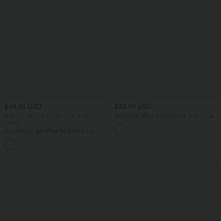
$48.95 USD
$33.95 USD
2 Stück -10%, 3 Stück -15%, 4 Stück
Gerippter Maxi-Freizeitrock in A-Linie
-20%
mit hohem Bund und Schlitzsaum
Ärmelloses, gerafftes Midikleid mit
eckigem Ausschnitt, integriertem BH
und überkreuztem Rückendesign