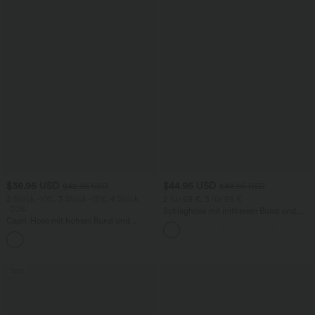
$38.95 USD
$44.95 USD
$42.95 USD
$48.95 USD
2 Stück -10%, 3 Stück -15%, 4 Stück
2 für 69 €, 3 für 99 €
-20%
Schlaghose mit mittlerem Bund und
Capri-Hose mit hohem Bund und
seitlichen Reißverschlusstaschen
Seitentaschen - leinenähnliches Material
+7
Sale