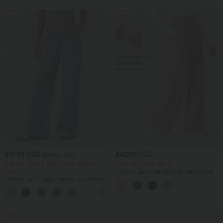
Sale
Sale
$61.95 USD
$42.95 USD
$64.95 USD
2 Stück -10%, 3 Stück -15%, 4 Stück
2 für 69 €, 3 für 99 €
-20%
Halara Flex™ dehnbare Stoffhose mit
Halara Flex™ Baggy Jeans Low Rise mit
hohem Bund, Waffelmuster,
Knopf und Reißverschluss, mehreren
Seitentaschen und weitem Bein
+5
Taschen, weitem Bein
Sale