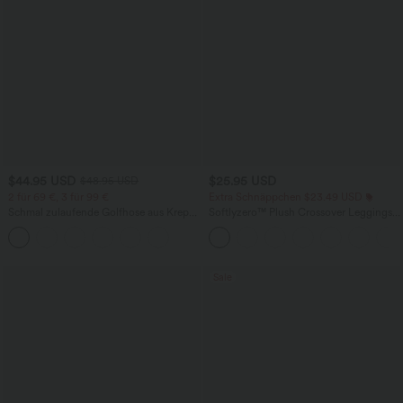
$44.95 USD
$25.95 USD
$48.95 USD
2 für 69 €, 3 für 99 €
Extra Schnäppchen $23.49 USD
Schmal zulaufende Golfhose aus Krepp
Softlyzero™ Plush Crossover Leggings
mit hohem Bund und Seitentaschen
mit Taschen
Sale