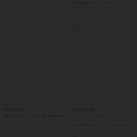
Bund, Seitentaschen und Barrel-Leg
Rückenfreies, gedrehtes Urlaubs-
+5
Maxikleid mit Seitentaschen und Schlitz
Sale
$31.95 USD
$39.95 USD
Softlyzero™ Airy - Yoga-Bermudashorts
2 Stück -10%, 3 Stück -15%, 4 Stück
mit hohem Bund, mehreren Taschen
-20%
+16
und InstantCool
Lässiger Maxirock in Leinenoptik mit
hohem Bund und Kordelzug