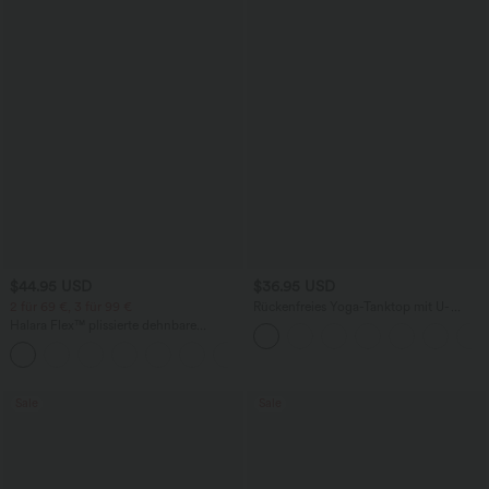
$44.95 USD
$36.95 USD
2 für 69 €, 3 für 99 €
Rückenfreies Yoga-Tanktop mit U-
Ausschnitt, überkreuzten Trägern und
Halara Flex™ plissierte dehnbare
abgerundetem Saum
Stoffhose mit hohem Bund,
+23
Seitentaschen und geradem Bein
Sale
Sale