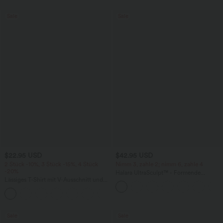
Sale
Sale
$22.95 USD
$42.95 USD
2 Stück -10%, 3 Stück -15%, 4 Stück
Nimm 3, zahle 2; nimm 6, zahle 4
-20%
Halara UltraSculpt™ - Formende
Lässiges T-Shirt mit V-Ausschnitt und
Workout-Leggings mit hohem Bund,
kurzen Ärmeln
Seitentaschen, Booty-Scrunch und
+9
Bauchkontrolle
Sale
Sale