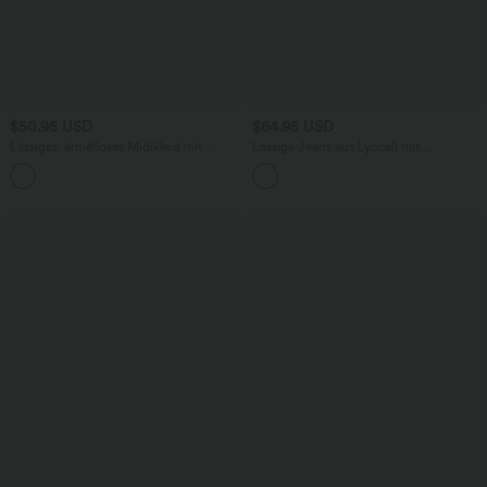
$50.95 USD
$64.95 USD
Lässiges, ärmelloses Midikleid mit
Lässige Jeans aus Lyocell mit
Rundhalsausschnitt, integriertem BH
mittelhohem Bund, mehreren Taschen
und Rüschensaum
und Kordelzug