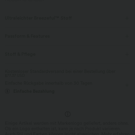
PRODUKT ID: 02703627
Ultraleichter Breezeful™ Stoff
Mache jede Bewegung mühelos. Dies ist unser leichtester Stoff, der
schnell trocknet, um zusätzlichen Komfort zu bieten.
Passform & Features
Vier-Wege-Stretch
Atmungsaktiv
Körperbetont
Mit separatem Innenfutter Shorts
Stoff & Pflege
eingenähter BH
Seitentasche
quadratischer Ausschnitt
Ultraleichtgewicht
schnelltrocknend
Kostenloser Standardversand bei einer Bestellung über
$77.37 USD
asymmetrisch
überziehen
Urlaub
Midi
Feuchtigkeitsableitend
Einfache Rückgabe innerhalb von 30 Tagen
Trapez
ärmellos
Mittlere Dehnung
Einfache Bezahlung
Vier-Wege-Stretch
Cami-Kleid / Camisole-Kleid
Einige Artikel werden mit Markenlogo geliefert, andere ohne.
Ob ein Logo enthalten ist, kann je nach Produkt variieren.
Auch Stil und Farben können leicht abweichen.
Mehr erfahren