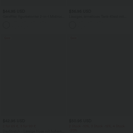
$44.95 USD
$36.95 USD
Geraffter, figurbetonter 2-in-1 Midirock
Lässiges, ärmelloses Tank-Kleid mit
aus Kunstleder mit hohem Bund und
Rundhalsausschnitt und Seitentaschen
abgerundetem Saum
Sale
Sale
$42.95 USD
$50.95 USD
2 für 69 €, 3 für 99 €
2 Stück -10%, 3 Stück -15%, 4 Stück
-20%
DayStretch - Lässige Hose mit hohem