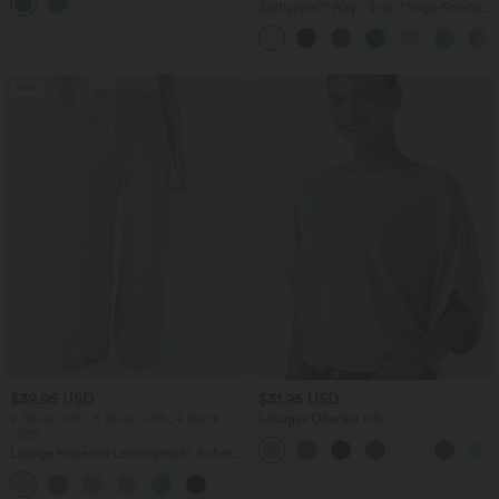
mehreren Taschen
Softlyzero™ Airy - 2-in-1 Yoga-Shorts
mit superhohem Bund, mehreren
Taschen und InstantCool - 17,78 cm
Sale
$39.95 USD
$31.95 USD
2 Stück -10%, 3 Stück -15%, 4 Stück
Lässiges Oberteil mit
-20%
Rundhalsausschnitt und
Fledermausärmeln
Lässige Hose mit Leinengefühl, hoher
Taille, Kordelzug an der Seite und
+15
weitem Bein