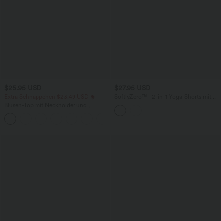
$25.95 USD
$27.95 USD
Extra Schnäppchen $23.49 USD
SoftlyZero™ - 2-in-1 Yoga-Shorts mit
hohem Crossover-Bund, mehreren
Blusen-Top mit Neckholder und
Taschen und Ösen - schnelltrocknend,
Schlüssellochausschnitt, plissiert,
7,6 cm
+3
ärmellos, abgerundeter Saum