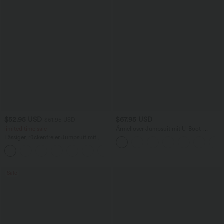
$52.95 USD
$67.95 USD
$61.95 USD
limited time sale
Ärmelloser Jumpsuit mit U-Boot-
Ausschnitt, Seitentaschen, seitlichen
Lässiger, rückenfreier Jumpsuit mit
Bindebändern, Streifen und InstantCool
Seitentaschen
- Easy Peezy Edition
+10
Sale