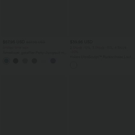
$57.95 USD
$39.95 USD
$67.95 USD
limited time sale
2 Stück -10%, 3 Stück -15%, 4 Stück
-20%
Ärmelloser, geraffter Party-Jumpsuit mit
V-Ausschnitt, Seitentaschen und
Halara UltraSculpt™ Rückenfreies Lauf-
+7
unsichtbarem Reißverschluss - pipi-
Tanktop mit U-Ausschnitt und
praktisch
überkreuztem, abgerundetem Saum