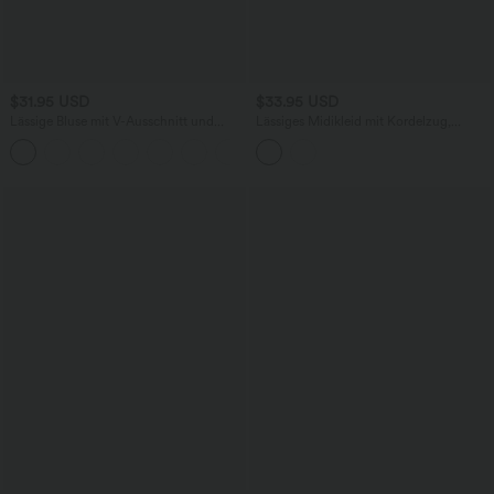
$31.95 USD
$33.95 USD
Lässige Bluse mit V-Ausschnitt und
Lässiges Midikleid mit Kordelzug,
kurzen Puffärmeln
Schlitz und geschwungenem Saum