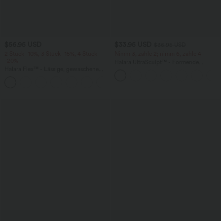
$56.95 USD
$33.95 USD
$36.95 USD
2 Stück -10%, 3 Stück -15%, 4 Stück
Nimm 3, zahle 2; nimm 6, zahle 4
-20%
Halara UltraSculpt™ - Formende
Halara Flex™ - Lässige, gewaschene
Workout-Leggings mit hohem Bund,
Baggy-Jeans aus drapiertem Lyocell mit
Seitentaschen und Bauchkontrolle
mittelhohem Bund, mehreren Taschen
und weitem Bein