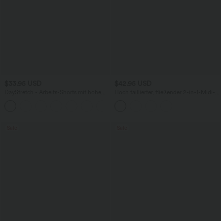
$33.95 USD
$42.95 USD
DayStretch - Arbeits-Shorts mit hohem
Hoch taillierter, fließender 2-in-1-Midi-
Bund, Seitentaschen und weitem Bein
Tanzrock mit Seitentasche
+11
Sale
Sale