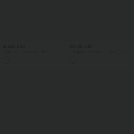
$56.95 USD
$33.95 USD
Lässiger Jumpsuit mit U-Boot-
Lässiges, gerafftes 2-in-1 Cami-Top mit
Ausschnitt, Seitentaschen, kurzen
verstellbaren Trägern und integriertem
Ärmeln und Kordelzug - Easy Peezy
BH
Edition