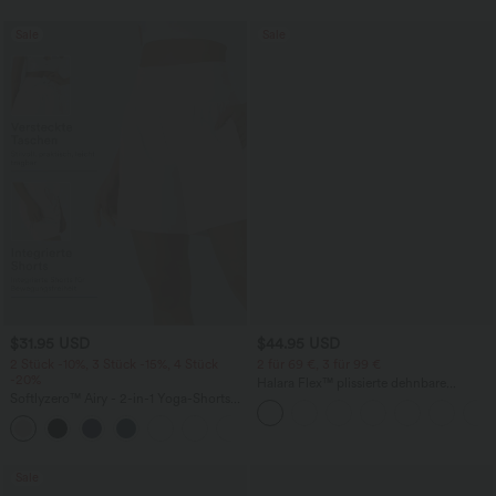
Sale
Sale
$31.95 USD
$44.95 USD
2 Stück -10%, 3 Stück -15%, 4 Stück
2 für 69 €, 3 für 99 €
-20%
Halara Flex™ plissierte dehnbare
Softlyzero™ Airy - 2-in-1 Yoga-Shorts
Stoffhose mit hohem Bund,
mit superhohem Bund, mehreren
Seitentaschen und geradem Bein
+23
Taschen und InstantCool - 17,78 cm
Sale