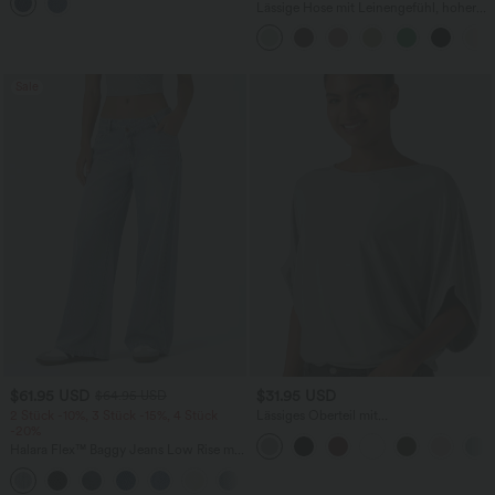
mehreren Taschen
Lässige Hose mit Leinengefühl, hoher
Taille, Kordelzug an der Seite und
weitem Bein
Sale
$61.95 USD
$31.95 USD
$64.95 USD
2 Stück -10%, 3 Stück -15%, 4 Stück
Lässiges Oberteil mit
-20%
Rundhalsausschnitt und
Fledermausärmeln
Halara Flex™ Baggy Jeans Low Rise mit
Knopf und Reißverschluss, mehreren
+5
Taschen, weitem Bein