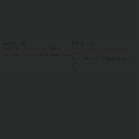
$25.95 USD
$39.95 USD
Extra Schnäppchen $23.49 USD
2 Stück -10%, 3 Stück -15%, 4 Stück
-20%
Softlyzero™ Plush Crossover Leggings
mit Taschen
Halara UltraSculpt™ Rückenfreies Lauf-
+16
Tanktop mit U-Ausschnitt und
überkreuztem, abgerundetem Saum