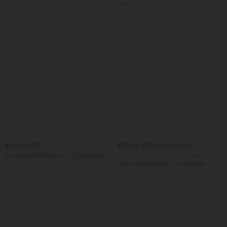
Sale
$56.95 USD
$33.95 USD
$36.95 USD
Ärmelloses Midikleid mit V-Ausschnitt,
Nimm 3, zahle 2; nimm 6, zahle 4
Seitentaschen und Reißverschluss
Halara UltraSculpt™ - Formende
Workout-Leggings mit hohem Bund,
Seitentaschen und Bauchkontrolle
Sale