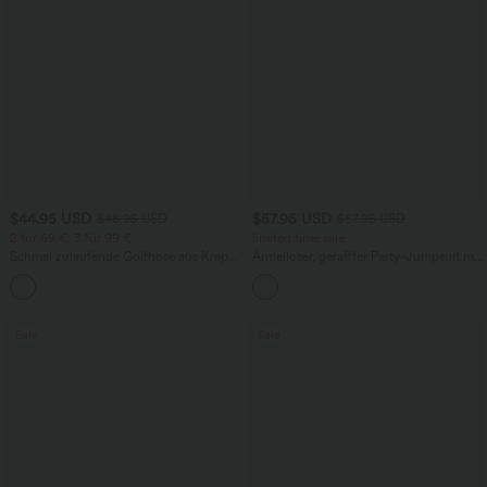
$44.95 USD
$57.95 USD
$48.95 USD
$67.95 USD
2 für 69 €, 3 für 99 €
limited time sale
Schmal zulaufende Golfhose aus Krepp
Ärmelloser, geraffter Party-Jumpsuit mit
mit hohem Bund und Seitentaschen
V-Ausschnitt, Seitentaschen und
unsichtbarem Reißverschluss - pipi-
praktisch
Sale
Sale