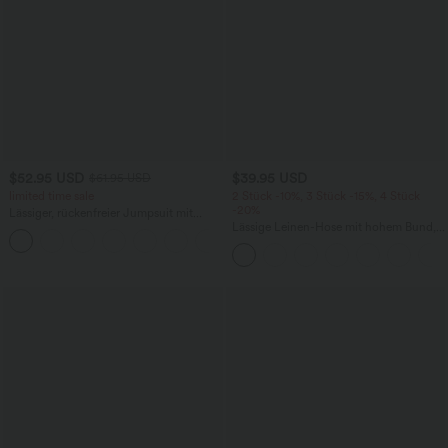
$52.95 USD
$39.95 USD
$61.95 USD
limited time sale
2 Stück -10%, 3 Stück -15%, 4 Stück
-20%
Lässiger, rückenfreier Jumpsuit mit
Seitentaschen
Lässige Leinen-Hose mit hohem Bund,
+10
Kordelzug, weitem Bein und Taschen