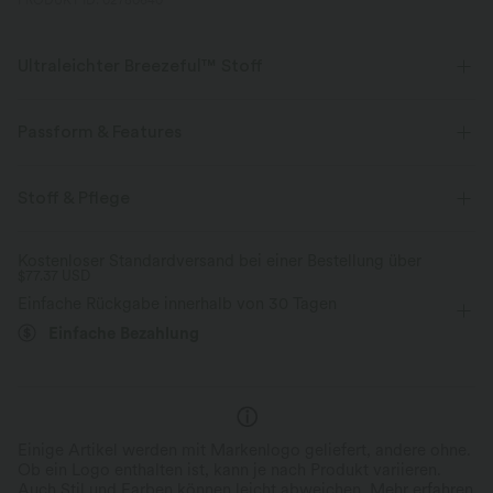
PRODUKT ID: 02780640
Ultraleichter Breezeful™ Stoff
Mache jede Bewegung mühelos. Dies ist unser leichtester Stoff, der
schnell trocknet, um zusätzlichen Komfort zu bieten.
Passform & Features
Vier-Wege-Stretch
Atmungsaktiv
Easy Peezy
Innenshorts
eingenähter BH
Stoff & Pflege
Seitentaschen
Reverskragen
Plissiert
Ultraleichtgewicht
schnelltrocknend
Kostenloser Standardversand bei einer Bestellung über
$77.37 USD
halber Reißverschluss
Reißverschluss
Tennis & Pickleball
Feuchtigkeitsableitend
Einfache Rückgabe innerhalb von 30 Tagen
Mini
ärmellos
Vier-Wege-Stretch
Einfache Bezahlung
Mittlerer Support
A-Linie
Einige Artikel werden mit Markenlogo geliefert, andere ohne.
Ob ein Logo enthalten ist, kann je nach Produkt variieren.
Auch Stil und Farben können leicht abweichen.
Mehr erfahren