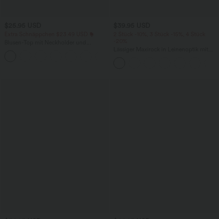
$25.95 USD
$39.95 USD
Extra Schnäppchen $23.49 USD
2 Stück -10%, 3 Stück -15%, 4 Stück
-20%
Blusen-Top mit Neckholder und
Schlüssellochausschnitt, plissiert,
Lässiger Maxirock in Leinenoptik mit
+3
ärmellos, abgerundeter Saum
hohem Bund und Kordelzug