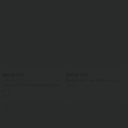
$42.95 USD
$36.95 USD
2 für 69 €, 3 für 99 €
Rückenfreies Yoga-Tanktop mit U-
Ausschnitt, überkreuzten Trägern und
Halara Flex™ dehnbare Stoffhose mit
abgerundetem Saum
hohem Bund, Waffelmuster,
+20
Seitentaschen und weitem Bein
Sale