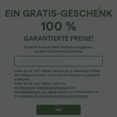
EIN GRATIS-GESCHENK
Breezeful™*
100 %
Breezeful™ - Ärmelloses 2-in-1 Tennis-
Minikleid mit Seitentaschen, halbem
Reißverschluss und plissiertem Saum - Easy
4.6
(
7
)
GARANTIERTE PREISE!
Peezy Edition, schnelltrocknend
$64.95 USD
Einfach deine E-Mail-Adresse eingeben,
um das Glücksrad zu drehen.
Indem du auf „los!“ klicken, stimmen du zu, Marketing-E-Mails
über Halara zu erhalten. du können Ihre Zustimmung jederzeit
widerrufen.
Indem du auf „los!“ klicken, haben du
die Allgemeinen Geschäftsbedingungen
und
die Aktivitätsregeln von Halara
gelesen und stimmen ihnen zu
und
erkennen die Datenschutzrichtlinie von Halara an
.
los!