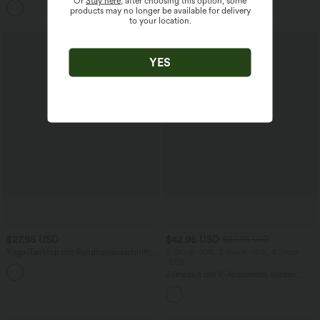
Or
Stay here
, after choosing this option, some
+8
Seitentaschen und Waffelstoff
weitem Bein
products may no longer be available for delivery
to your location.
Sale
YES
$27.95 USD
$42.95 USD
$50.95 USD
Yoga-Tanktop mit Rundhalsausschnitt,
2 Stück -10%, 3 Stück -15%, 4 Stück
Rüschen und InstantCool
-20%
+16
Jumpsuit mit V-Ausschnitt, kurzen
Ärmeln, plissierten Seitentaschen und
weitem Bein, fließendem Waffelmuster