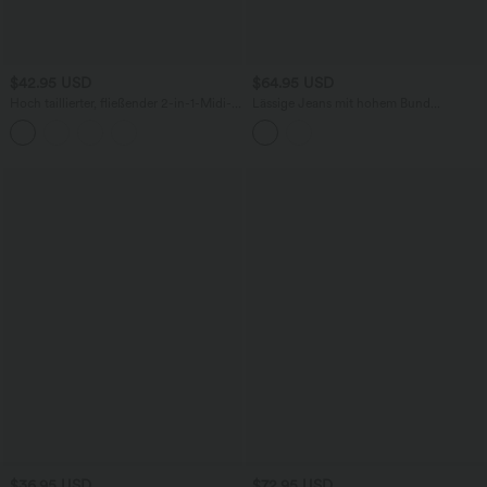
$42.95 USD
$64.95 USD
Hoch taillierter, fließender 2-in-1-Midi-
Lässige Jeans mit hohem Bund
Tanzrock mit Seitentasche
mehreren Taschen und weitem Bein
$36.95 USD
$72.95 USD