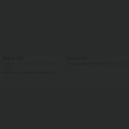
$48.95 USD
$33.95 USD
2 Stück -10%, 3 Stück -15%, 4 Stück
Gerippter Maxi-Freizeitrock in A-Linie
-20%
mit hohem Bund und Schlitzsaum
Ärmelloses, gerafftes Midikleid mit
eckigem Ausschnitt, integriertem BH
und überkreuztem Rückendesign