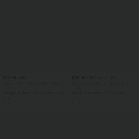
$22.95 USD
$38.95 USD
$42.95 USD
2 Stück -10%, 3 Stück -15%, 4 Stück
2 Stück -10%, 3 Stück -15%, 4 Stück
-20%
-20%
Lässiges T-Shirt mit V-Ausschnitt und
Capri-Hose mit hohem Bund und
kurzen Ärmeln
Seitentaschen - leinenähnliches Material
+9
Sale