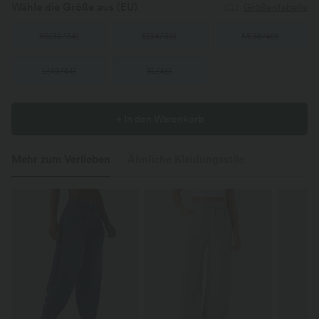
Wähle die Größe aus
(EU)
Größentabelle
XS
(
32/34
)
S
(
34/36
)
M
(
38/40
)
L
(
42/44
)
XL
(
46
)
+ In den Warenkorb
Mehr zum Verlieben
Ähnliche Kleidungsstile