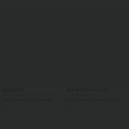
Sale
Sale
$42.95 USD
$44.95 USD
$48.95 USD
Nimm 3, zahle 2; nimm 6, zahle 4
2 für 69 €, 3 für 99 €
Halara UltraSculpt™ - Formende
Schlaghose mit mittlerem Bund und
Workout-Leggings mit hohem Bund,
seitlichen Reißverschlusstaschen
+13
Seitentaschen, Booty-Scrunch und
Bauchkontrolle
Sale
Sale