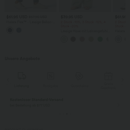
$61.95 USD
$39.95 USD
$61.95 
$67.95 USD
Halara Flex™ - Lässige Ballon-
2 Stück -10%, 3 Stück -15%, 4
2 Stück -
Joggers aus Denim mit
Stück -20%
Stück -2
mittelhohem Bund und
Lässige Hose mit Leinengefühl,
Halara F
mehreren Taschen
hoher Taille, Kordelzug an der
Rise mit 
Seite und weitem Bein
Reißversc
Taschen, 
Unsere Angebote
Gratis
Lieferung
Rückgabe
Gutscheine
k
Geschenk
Kostenloser Standard-Versand
bei Bestellung ab $77 USD