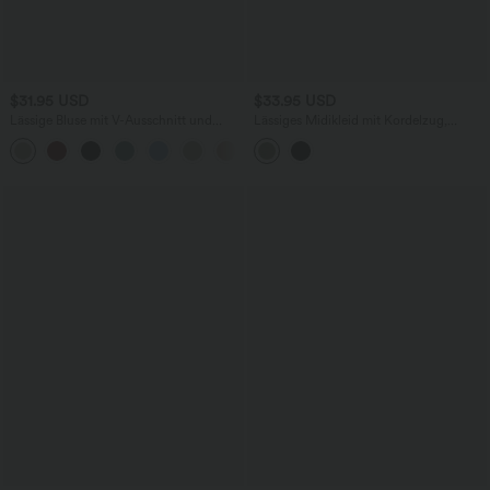
$31.95 USD
$33.95 USD
Lässige Bluse mit V-Ausschnitt und
Lässiges Midikleid mit Kordelzug,
kurzen Puffärmeln
Schlitz und geschwungenem Saum