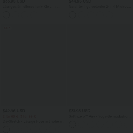
$36.95 USD
$44.95 USD
Lässiges, ärmelloses Tank-Kleid mit
Geraffter, figurbetonter 2-in-1 Midirock
Rundhalsausschnitt und Seitentaschen
aus Kunstleder mit hohem Bund und
abgerundetem Saum
Sale
$42.95 USD
$31.95 USD
2 für 69 €, 3 für 99 €
Softlyzero™ Airy - Yoga-Bermudashorts
mit hohem Bund, mehreren Taschen
DayStretch - Lässige Hose mit hohem
und InstantCool
Bund, Seitentaschen und Barrel-Leg
+5