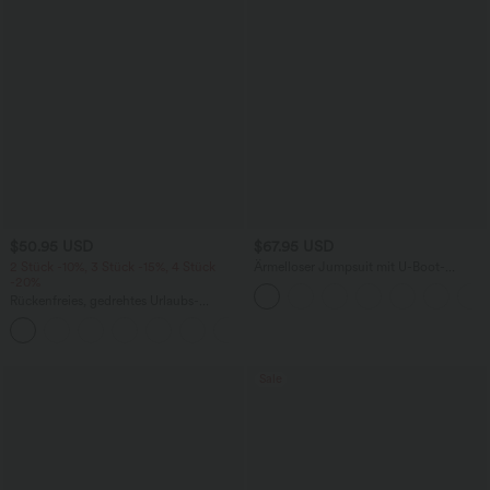
$50.95 USD
$67.95 USD
2 Stück -10%, 3 Stück -15%, 4 Stück
Ärmelloser Jumpsuit mit U-Boot-
-20%
Ausschnitt, Seitentaschen, seitlichen
Bindebändern, Streifen und InstantCool
Rückenfreies, gedrehtes Urlaubs-
- Easy Peezy Edition
Maxikleid mit Seitentaschen und Schlitz
+8
Sale