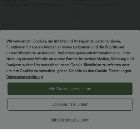
Lässige, geraffte Shorts mit hohem
Fließendes Midi-Arbeitskleid mit
Bund, mehreren Taschen und Poka-Dots
Seitentaschen, Fledermausärmeln und
- 7,6 cm
Bauchkontrolle
Sale
Sale
Wir verwenden Cookies, um Inhalte und Anzeigen zu personalisieren,
Funktionen für soziale Medien anbieten zu können und die Zugriffe auf
unsere Website zu analysieren. Außerdem geben wir Informationen zu Ihrer
Nutzung unserer Website an unsere Partner für soziale Medien, Werbung und
Analysen weiter. Um mehr über unsere Cookie-Richtlinien zu erfahren oder
um Ihre Cookies zu verwalten, gehen Sie bitte zu den Cookie-Einstellungen.
Datenschutzerklärung
Alle Cookies akzeptieren
Cookie-Einstellungen
$44.95 USD
$56.95 USD
Alle Cookies ablehnen
2 Stück -10%, 3 Stück -15%, 4 Stück
2 Stück -10%, 3 Stück -15%, 4 Stück
-20%
-20%
Lässige Cordhose mit mittelhohem
Halara Flex™ - Lässige, gewaschene
Bund, Reißverschluss und Seitentaschen
Baggy-Jeans aus drapiertem Lyocell mit
+7
mittelhohem Bund, mehreren Taschen