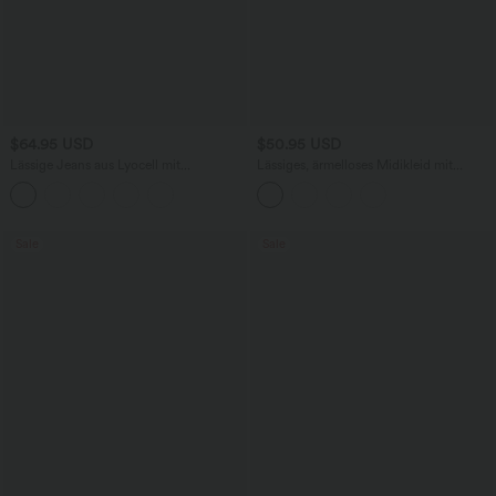
$64.95 USD
$50.95 USD
Lässige Jeans aus Lyocell mit
Lässiges, ärmelloses Midikleid mit
mittelhohem Bund, mehreren Taschen
Rundhalsausschnitt, integriertem BH
und Kordelzug
und Rüschensaum
Sale
Sale