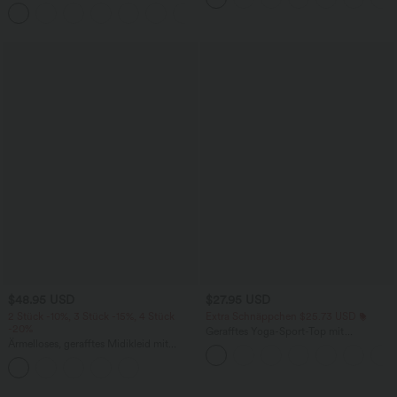
Seitentaschen
+10
$48.95 USD
$27.95 USD
2 Stück -10%, 3 Stück -15%, 4 Stück
Extra Schnäppchen $25.73 USD
-20%
Gerafftes Yoga-Sport-Top mit
Ärmelloses, gerafftes Midikleid mit
Rundhalsausschnitt und kurzen Ärmeln
eckigem Ausschnitt, integriertem BH
- UPF50+
und überkreuztem Rückendesign