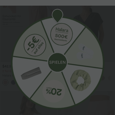
$42.95 USD
$28.95 USD
2 für 69 €, 3 für 99 €
Oversized Arbeits-Bluse mit V-
Ausschnitt und kurzen Ärmeln -
Halara Flex™ dehnbare Stoffhose mit
knitterfrei
hohem Bund, Waffelmuster,
+20
Seitentaschen und weitem Bein