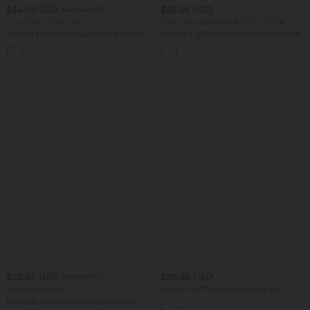
$44.95 USD
$25.95 USD
$48.95 USD
2 für 69 €, 3 für 99 €
Extra Schnäppchen $20.13 USD
Schmal zulaufende Golfhose aus Krepp
Arbeits-T-Shirt mit Rundhalsausschnitt
mit hohem Bund und Seitentaschen
und kurzen Fledermausärmeln
$52.95 USD
$36.95 USD
$61.95 USD
limited time sale
Halara Flex™ Arbeitsleggings aus
elastischem Strick-Denim mit hohem
Lässiger, rückenfreier Jumpsuit mit
Bund und mehreren Taschen