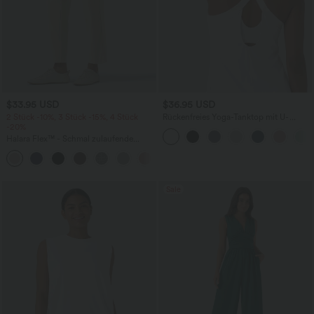
$33.95 USD
$36.95 USD
2 Stück -10%, 3 Stück -15%, 4 Stück
Rückenfreies Yoga-Tanktop mit U-
-20%
Ausschnitt, überkreuzten Trägern und
abgerundetem Saum
Halara Flex™ - Schmal zulaufende
Bürohose mit hohem Bund,
+8
Seitentaschen und Waffelstoff
Sale