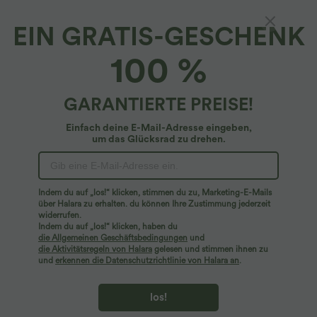
EIN GRATIS-GESCHENK
100 %
GARANTIERTE PREISE!
Einfach deine E-Mail-Adresse eingeben,
um das Glücksrad zu drehen.
Indem du auf „los!“ klicken, stimmen du zu, Marketing-E-Mails
über Halara zu erhalten. du können Ihre Zustimmung jederzeit
widerrufen.
$44.95 USD
$31.95 USD
Indem du auf „los!“ klicken, haben du
die Allgemeinen Geschäftsbedingungen
und
2 für 69 €, 3 für 99 €
Lässiges Oberteil mit
die Aktivitätsregeln von Halara
gelesen und stimmen ihnen zu
Rundhalsausschnitt und
Halara Flex™ plissierte dehnbare
Fledermausärmeln
und
erkennen die Datenschutzrichtlinie von Halara an
.
Stoffhose mit hohem Bund,
+23
Seitentaschen und geradem Bein
los!