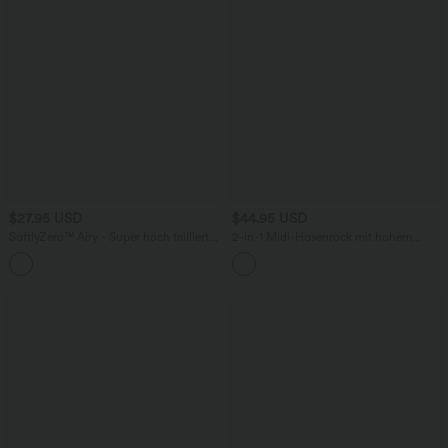
$27.95 USD
$44.95 USD
SoftlyZero™ Airy - Super hoch taillierte
2-in-1 Midi-Hosenrock mit hohem
2-in-1-Yoga-Shorts mit Gesäßtasche
Bund, Seitentaschen, Kordelzug und
+20
und Seitentasche-längere Länge
kontrastierendem Netz