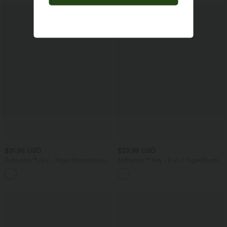
$31.95 USD
$33.95 USD
Softlyzero™ Airy - Yoga-Bermudashorts
Softlyzero™ Airy - 2-in-1 Yoga-Shorts
mit hohem Bund, mehreren Taschen
mit superhohem Bund, mehreren
+16
und InstantCool
Taschen und InstantCool - 22,9 cm