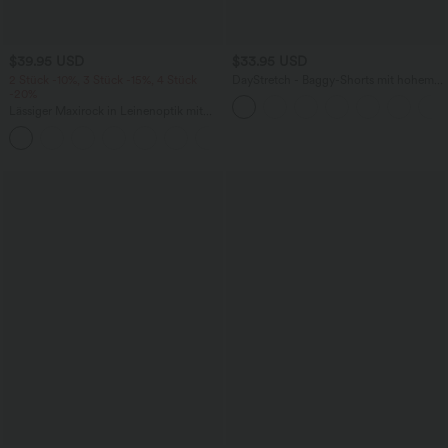
$39.95 USD
$33.95 USD
2 Stück -10%, 3 Stück -15%, 4 Stück
DayStretch - Baggy-Shorts mit hohem
-20%
Bund und Seitentaschen - 17,8 cm
Lässiger Maxirock in Leinenoptik mit
hohem Bund und Kordelzug