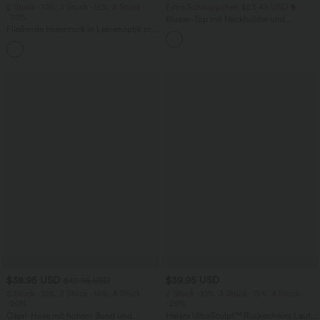
2 Stück -10%, 3 Stück -15%, 4 Stück
Extra Schnäppchen $23.49 USD
-20%
Blusen-Top mit Neckholder und
Fließende hosenrock in Leinenoptik mit
Schlüssellochausschnitt, plissiert,
mittelhohem Bund, Seitentaschen und
ärmellos, abgerundeter Saum
+1
weitem Bein
$38.95 USD
$39.95 USD
$42.95 USD
2 Stück -10%, 3 Stück -15%, 4 Stück
2 Stück -10%, 3 Stück -15%, 4 Stück
-20%
-20%
Capri-Hose mit hohem Bund und
Halara UltraSculpt™ Rückenfreies Lauf-