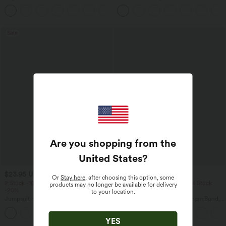
Seitentaschen - leinenähnliches Material
Tanktop mit U-Ausschnitt und
+7
überkreuztem, abgerundetem Saum
Sale
Are you shopping from the
United States
?
$23.95 USD
$39.95 USD
$50.95 USD
Or
Stay here
, after choosing this option, some
2 Stück -10%, 3 Stück -15%, 4 Stück
2 Stück -10%, 3 Stück -15%, 4 Stück
products may no longer be available for delivery
-20%
-20%
to your location.
Jumpsuit mit V-Ausschnitt, kurzen
Lässige Leinen-Hose mit hohem Bund,
Ärmeln, plissierten Seitentaschen und
Kordelzug, weitem Bein und Taschen
+5
weitem Bein, fließendem Waffelmuster
YES