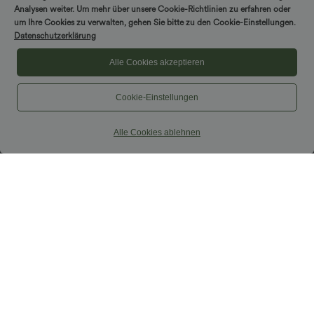
Analysen weiter. Um mehr über unsere Cookie-Richtlinien zu erfahren oder
um Ihre Cookies zu verwalten, gehen Sie bitte zu den Cookie-Einstellungen.
Datenschutzerklärung
Alle Cookies akzeptieren
Cookie-Einstellungen
Alle Cookies ablehnen
$42.95 USD
$44.95 USD
$48.95 USD
2 für 69 €, 3 für 99 €
2 für 69 €, 3 für 99 €
DayStretch - Lässige Hose mit hohem
Schlaghose mit mittlerem Bund und
Bund, Seitentaschen und Barrel-Leg
seitlichen Reißverschlusstaschen
+5