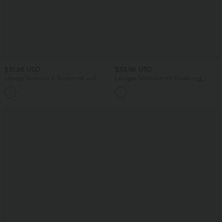
$31.95 USD
$33.95 USD
Lässige Bluse mit V-Ausschnitt und
Lässiges Midikleid mit Kordelzug,
kurzen Puffärmeln
Schlitz und geschwungenem Saum