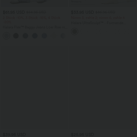
$61.95 USD
$33.95 USD
$64.95 USD
$36.95 USD
2 Stück -10%, 3 Stück -15%, 4 Stück
Nimm 3, zahle 2; nimm 6, zahle 4
-20%
Halara UltraSculpt™ - Formende
Halara Flex™ Baggy Jeans Low Rise mit
Workout-Leggings mit hohem Bund,
Knopf und Reißverschluss, mehreren
Seitentaschen und Bauchkontrolle
+5
Taschen, weitem Bein
$39.95 USD
$25.95 USD