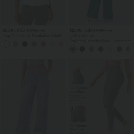
$23.95 USD
$28.95 USD
$27.95 USD
$67.95 USD
Yoga-Tanktop mit Rundhalsausschnitt,
limited time sale
Rüschen und InstantCool
Ärmelloser, geraffter Party-Jumpsuit mit
+16
V-Ausschnitt, Seitentaschen und
unsichtbarem Reißverschluss - pipi-
praktisch