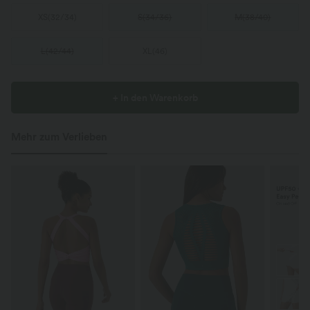
XS
(
32/34
)
S
(
34/36
)
M
(
38/40
)
L
(
42/44
)
XL
(
46
)
+ In den Warenkorb
Mehr zum Verlieben