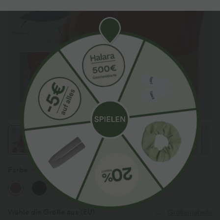
Farbe
Pompeian Red
Wähle die Größe aus
(EU)
Größentabelle