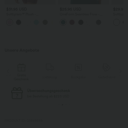
$31.95 USD
$25.95 USD
$29.95
Softlyzero™ Plush -
OneForm Seamless Flow -
Softlyzer
Rückenfreies, verkürztes Yoga-
Yoga-Tanktop mit integriertem
2-in1 Yog
+6
Tanktop - A-C Cups
BH und Cut-Out-Design
Neckholde
Out-Desig
Easy Peez
Unsere Angebote
Gratis
e
Lieferung
Rückgabe
Gutscheine
Geschenk
Überraschungsgeschenk
bei Bestellung ab $223 USD
PRODUKT ID: 02849869