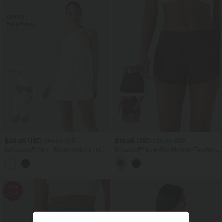
$29.95 USD
$19.95 USD
$44.95 USD
$25.95 USD
Softlyzero™ Airy - Rückenfreies 2-in1
Breezeful™ Low Rise Mehrere Taschen
Yoga-Minikleid mit Neckholder,
2-in-1 Abgerundeter Saum
Seitentaschen, Cut-Out-Design und
Schnelltrocknende Laufshorts
InstantCool - Easy Peezy Edition,
2,5&#39;&#39;
UPF50+
Sale
-54%