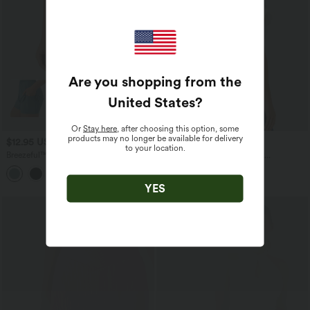
Are you shopping from the
United States
?
Or
Stay here
, after choosing this option, some
products may no longer be available for delivery
$12.95 USD
$19.95 USD
$27.95 USD
$25.95 USD
to your location.
Breezeful™ Mid Rise 2-in-1-Laufshorts
Lässiges, kurzes Oberteil mit
mit Seitentaschen, schnelltrocknend
Puffärmeln, überkreuzten Trägern und
Bindeband hinten
YES