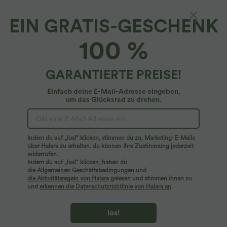
EIN GRATIS-GESCHENK
Breezeful™*
100 %
Breezeful™ - Reflektierende 2-in-1 Lauf-
Shorts mit mittelhohem Bund, Seitentaschen
und Bauchkontrolle - schnelltrocknend, 12,7
$24.95 USD
GARANTIERTE PREISE!
$39.95 USD
cm
Einfach deine E-Mail-Adresse eingeben,
um das Glücksrad zu drehen.
Indem du auf „los!“ klicken, stimmen du zu, Marketing-E-Mails
über Halara zu erhalten. du können Ihre Zustimmung jederzeit
widerrufen.
Indem du auf „los!“ klicken, haben du
die Allgemeinen Geschäftsbedingungen
und
die Aktivitätsregeln von Halara
gelesen und stimmen ihnen zu
und
erkennen die Datenschutzrichtlinie von Halara an
.
los!