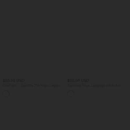
$25.95 USD
$22.95 USD
OneForm - Geraffte 7/8-Yoga-Leggings
Seamless Flow Leggings mit hoher
mit hohem Bund und nahtlosem Flow
Taille und Rüschen