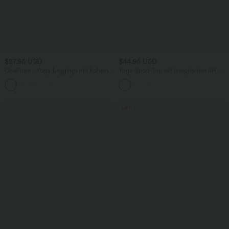
$27.95 USD
$44.95 USD
OneForm - Yoga-Leggings mit hohem
Yoga-Sport-Top mit integriertem BH,
Bund, Bauchkontrolle und nahtlosem
One-Shoulder-Design, langen Ärmeln,
Flow - Po-Lifting
Daumenlöchern und gebogenem Saum
- schnelltrocknend
Sale