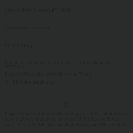
Ultraleichter Breezeful™ Stoff
Mache jede Bewegung mühelos. Dies ist unser leichtester Stoff, der
schnell trocknet, um zusätzlichen Komfort zu bieten.
Passform & Features
Vier-Wege-Stretch
Atmungsaktiv
Mittlerer Support
Innenshorts
V-förmiger Bund
Stoff & Pflege
Seitentaschen
Laufen
12,5 cm
Ultraleichtgewicht
schnelltrocknend
Kostenloser Standardversand bei einer Bestellung über
$77.37 USD
mit mittlerem Bund
Mittlere Dehnung
Feuchtigkeitsableitend
Einfache Rückgabe innerhalb von 30 Tagen
Vier-Wege-Stretch
Einfache Bezahlung
Einige Artikel werden mit Markenlogo geliefert, andere ohne.
Ob ein Logo enthalten ist, kann je nach Produkt variieren.
Auch Stil und Farben können leicht abweichen.
Mehr erfahren