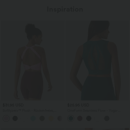
Inspiration
$31.95 USD
$25.95 USD
Softlyzero™ Plush - Rückenfreies,
OneForm Seamless Flow - Yoga-
verkürztes Yoga-Tanktop - A-C Cups
Tanktop mit integriertem BH und Cut-
+6
Out-Design