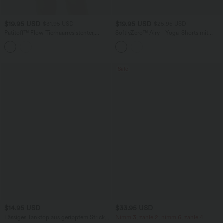
$19.95 USD
$19.95 USD
$31.95 USD
$25.95 USD
Patitoff™ Flow Tierhaarresistenter,
SoftlyZero™ Airy - Yoga-Shorts mit
figurbetonter 2-in-1 Minirock mit
mittelhohem Bund, Bauchkontrolle,
hohem Bund, Bauchkontrolle und Po-
Farbblock und InstantCool - UPF50+,
Lifting-Effekt
7,6 cm
Sale
$14.95 USD
$33.95 USD
Lässiges Tanktop aus geripptem Strick
Nimm 3, zahle 2; nimm 6, zahle 4