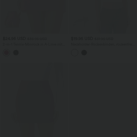
$24.95 USD
$19.95 USD
$36.95 USD
$31.95 USD
2-in-1 Tennis-Minirock in A-Linie mit
Neckholder-Rückenbinden, rückenfreies
hohem Crossover-Bund, Seitentaschen
Cut-Out, kontrastierendes Mesh-Kurzes
und Streifen - schnelltrocknend,
Freizeit-Top
UPF40+