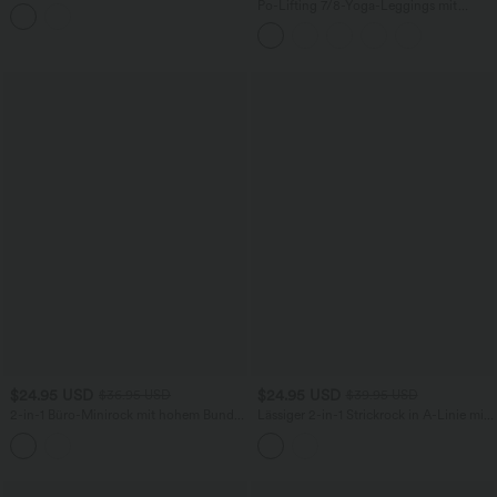
mit U-Ausschnitt, überkreuztem
Po-Lifting 7/8-Yoga-Leggings mit
Rückenausschnitt und abgerundetem
hohem Bund, Bauchkontrolle und
Saum
nahtlosem Flow
$24.95 USD
$24.95 USD
$36.95 USD
$39.95 USD
2-in-1 Büro-Minirock mit hohem Bund,
Lässiger 2-in-1 Strickrock in A-Linie mit
Seitentaschen und verstecktem
hohem Bund und Seitentaschen
Reißverschluss - knitterfrei