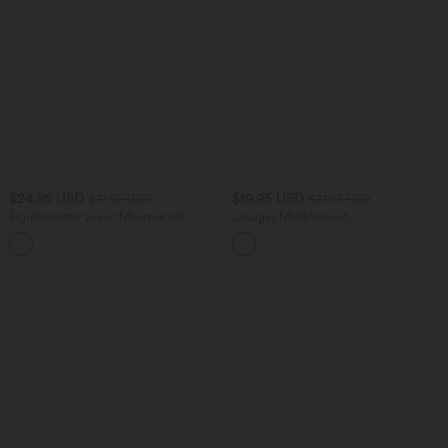
$24.95 USD
$19.95 USD
$31.95 USD
$31.95 USD
Figurbetonter 2-in-1 Minirock mit
Lässiges Midikleid mit
hohem Bund, Seitentasche und
Rundhalsausschnitt, kurzen Ärmeln und
Rüschenoptik
Schlitz