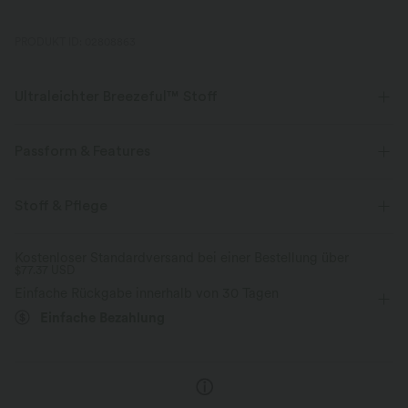
PRODUKT ID: 02808863
Ultraleichter Breezeful™ Stoff
Mache jede Bewegung mühelos. Dies ist unser leichtester Stoff, der
schnell trocknet, um zusätzlichen Komfort zu bieten.
Passform & Features
Vier-Wege-Stretch
Atmungsaktiv
flacher Bund
Seitentaschen
Knopfleiste
Stoff & Pflege
Reißverschluss
Oficina
bodenlang
Ultraleichtgewicht
schnelltrocknend
Kostenloser Standardversand bei einer Bestellung über
$77.37 USD
mit mittlerem Bund
baggy
Mittlere Dehnung
Feuchtigkeitsableitend
Einfache Rückgabe innerhalb von 30 Tagen
Vier-Wege-Stretch
Lockerer Passform
Einfache Bezahlung