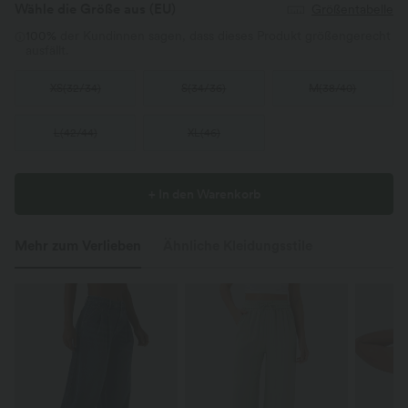
Wähle die Größe aus
(EU)
Größentabelle
100%
der Kundinnen sagen, dass dieses Produkt größengerecht
ausfällt.
XS
(
32/34
)
S
(
34/36
)
M
(
38/40
)
L
(
42/44
)
XL
(
46
)
+ In den Warenkorb
Mehr zum Verlieben
Ähnliche Kleidungsstile