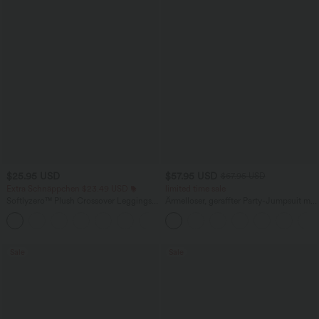
$25.95 USD
$57.95 USD
$67.95 USD
Extra Schnäppchen $23.49 USD
limited time sale
Softlyzero™ Plush Crossover Leggings
Ärmelloser, geraffter Party-Jumpsuit mit
mit Taschen
V-Ausschnitt, Seitentaschen und
+16
unsichtbarem Reißverschluss - pipi-
praktisch
Sale
Sale