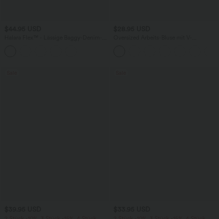
$44.95 USD
$28.95 USD
Halara Flex™ - Lässige Baggy-Denim-
Oversized Arbeits-Bluse mit V-
Shorts mit hohem Crossover-Bund und
Ausschnitt und kurzen Ärmeln -
mehreren Taschen
knitterfrei
Sale
Sale
$39.95 USD
$33.95 USD
2 Stück -10%, 3 Stück -15%, 4 Stück
2 Stück -10%, 3 Stück -15%, 4 Stück