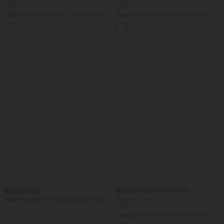
-20%
-20%
Fließende hosenrock in Leinenoptik mit
Halara Flex™ - Schmal zulaufende
mittelhohem Bund, Seitentaschen und
Bürohose mit hohem Bund,
+1
weitem Bein
Seitentaschen und Waffelstoff
Sale
$27.95 USD
$42.95 USD
$50.95 USD
Yoga-Tanktop mit Rundhalsausschnitt,
2 Stück -10%, 3 Stück -15%, 4 Stück
Rüschen und InstantCool
-20%
+16
Jumpsuit mit V-Ausschnitt, kurzen
Ärmeln, plissierten Seitentaschen und