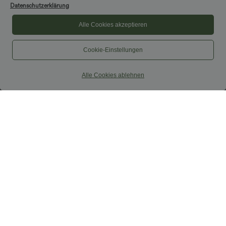
Datenschutzerklärung
Alle Cookies akzeptieren
Cookie-Einstellungen
Alle Cookies ablehnen
$52.95 USD
$67.95 USD
$61.95 USD
limited time sale
Ärmelloser Jumpsuit mit U-Boot-
Ausschnitt, Seitentaschen, seitlichen
Lässiger, rückenfreier Jumpsuit mit
Bindebändern, Streifen und InstantCool
Seitentaschen
- Easy Peezy Edition
+10