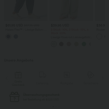
$61.95 USD
$39.95 USD
$36.95
$67.95 USD
Halara Flex™ - Lässige Ballon-
2 Stück -10%, 3 Stück -15%, 4
Rückenfre
Joggers aus Denim mit
Stück -20%
U-Ausschn
mittelhohem Bund und
Trägern 
Lässige Hose mit Leinengefühl,
mehreren Taschen
Saum
hoher Taille, Kordelzug an der
Seite und weitem Bein
Unsere Angebote
Gratis
Lieferung
Rückgabe
Gutscheine
k
Geschenk
Kostenloser Standard-Versand
bei Bestellung ab $77 USD