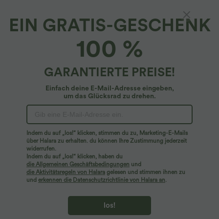
EIN GRATIS-GESCHENK
Breezeful™*
100 %
Breezeful™ Schnelltrocknende Stoffhose mit
mittlerer Leibhöhe, weitem Bein und
Seitentaschen
5
(
4
)
GARANTIERTE PREISE!
$29.95 USD
$48.95 USD
Einfach deine E-Mail-Adresse eingeben,
um das Glücksrad zu drehen.
Indem du auf „los!“ klicken, stimmen du zu, Marketing-E-Mails
über Halara zu erhalten. du können Ihre Zustimmung jederzeit
widerrufen.
Indem du auf „los!“ klicken, haben du
die Allgemeinen Geschäftsbedingungen
und
die Aktivitätsregeln von Halara
gelesen und stimmen ihnen zu
und
erkennen die Datenschutzrichtlinie von Halara an
.
los!