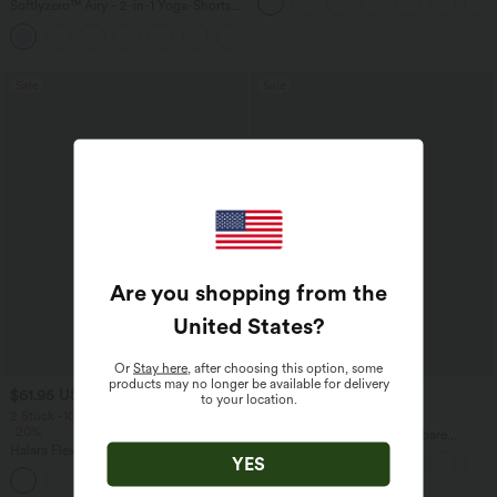
Fledermausärmeln
Softlyzero™ Airy - 2-in-1 Yoga-Shorts
mit superhohem Bund, mehreren
+23
Taschen und InstantCool - 17,78 cm
Sale
Sale
Are you shopping from the
United States
?
Or
Stay here
, after choosing this option, some
products may no longer be available for delivery
$61.95 USD
$44.95 USD
$64.95 USD
to your location.
2 Stück -10%, 3 Stück -15%, 4 Stück
2 für 69 €, 3 für 99 €
-20%
Halara Flex™ plissierte dehnbare
Halara Flex™ Baggy Jeans Low Rise mit
Stoffhose mit hohem Bund,
YES
Knopf und Reißverschluss, mehreren
Seitentaschen und geradem Bein
+5
Taschen, weitem Bein