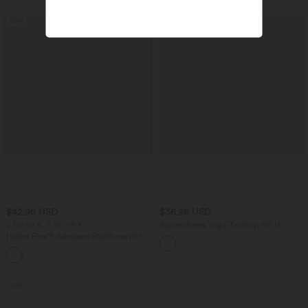
Sale
$42.95 USD
$36.95 USD
2 für 69 €, 3 für 99 €
Rückenfreies Yoga-Tanktop mit U-
Ausschnitt, überkreuzten Trägern und
Halara Flex™ dehnbare Stoffhose mit
abgerundetem Saum
hohem Bund, Waffelmuster,
+20
Seitentaschen und weitem Bein
Sale