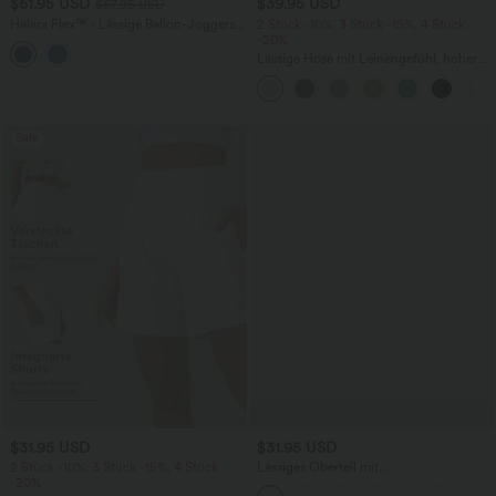
$61.95 USD
$39.95 USD
$67.95 USD
Halara Flex™ - Lässige Ballon-Joggers
2 Stück -10%, 3 Stück -15%, 4 Stück
aus Denim mit mittelhohem Bund und
-20%
mehreren Taschen
Lässige Hose mit Leinengefühl, hoher
Taille, Kordelzug an der Seite und
weitem Bein
Sale
$31.95 USD
$31.95 USD
2 Stück -10%, 3 Stück -15%, 4 Stück
Lässiges Oberteil mit
-20%
Rundhalsausschnitt und