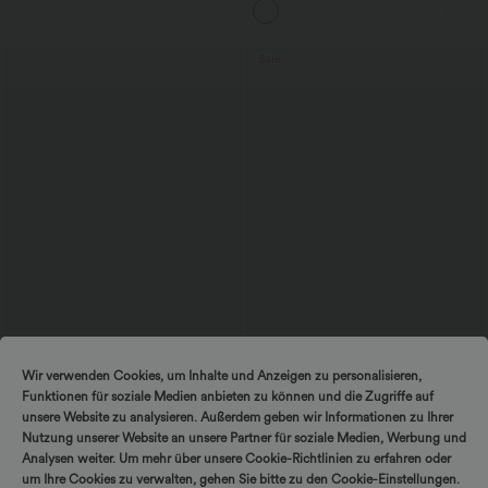
weitem Bein, fließendem Waffelmuster
Sale
$56.95 USD
$44.95 USD
Wir verwenden Cookies, um Inhalte und Anzeigen zu personalisieren,
Ärmelloses Midikleid mit V-Ausschnitt,
2 Stück -10%, 3 Stück -15%, 4 Stück
Funktionen für soziale Medien anbieten zu können und die Zugriffe auf
Seitentaschen und Reißverschluss
-20%
Lässige Cordhose mit mittelhohem
unsere Website zu analysieren. Außerdem geben wir Informationen zu Ihrer
Bund, Reißverschluss und Seitentaschen
Nutzung unserer Website an unsere Partner für soziale Medien, Werbung und
Analysen weiter. Um mehr über unsere Cookie-Richtlinien zu erfahren oder
um Ihre Cookies zu verwalten, gehen Sie bitte zu den Cookie-Einstellungen.