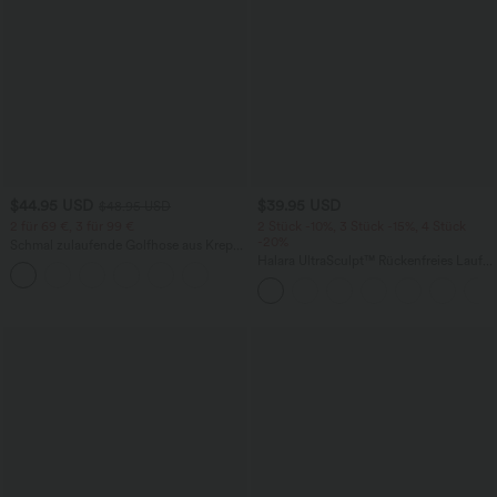
$44.95 USD
$39.95 USD
$48.95 USD
2 für 69 €, 3 für 99 €
2 Stück -10%, 3 Stück -15%, 4 Stück
-20%
Schmal zulaufende Golfhose aus Krepp
mit hohem Bund und Seitentaschen
Halara UltraSculpt™ Rückenfreies Lauf-
Tanktop mit U-Ausschnitt und
überkreuztem, abgerundetem Saum