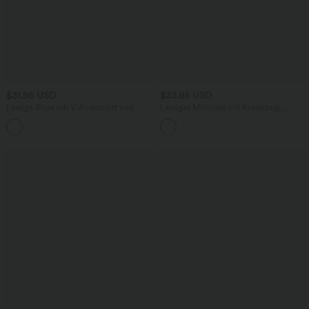
$31.95 USD
$33.95 USD
Lässige Bluse mit V-Ausschnitt und
Lässiges Midikleid mit Kordelzug,
kurzen Puffärmeln
Schlitz und geschwungenem Saum