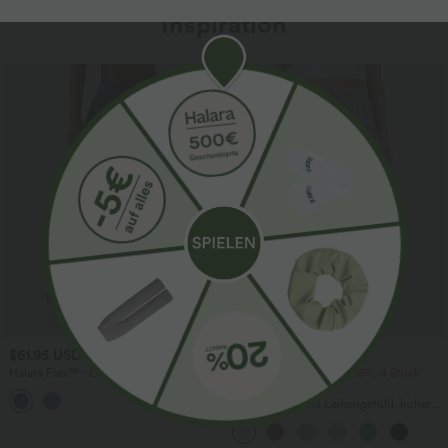
Inspiration
Sale
$61.95 USD
$39.95 USD
$67.95 USD
Halara Flex™ - Lässige Ballon-Joggers
2 Stück -10%, 3 Stück -15%, 4 Stück
aus Denim mit mittelhohem Bund und
-20%
mehreren Taschen
Lässige Hose mit Leinengefühl, hoher
Taille, Kordelzug an der Seite und
weitem Bein