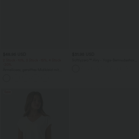
$48.95 USD
$31.95 USD
2 Stück -10%, 3 Stück -15%, 4 Stück
Softlyzero™ Airy - Yoga-Bermudashorts
-20%
mit hohem Bund, mehreren Taschen
und InstantCool
Ärmelloses, gerafftes Midikleid mit
eckigem Ausschnitt, integriertem BH
und überkreuztem Rückendesign
Sale