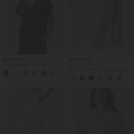
$28.95 USD
$42.95 USD
Oversized Arbeits-Bluse mit V-
2 für 69 €, 3 für 99 €
Ausschnitt und kurzen Ärmeln -
Halara Flex™ dehnbare Stoffhose mit
+1
knitterfrei
hohem Bund, Waffelmuster,
Seitentaschen und weitem Bein
Sale