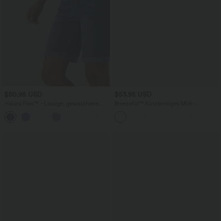
$50.95 USD
$53.95 USD
Halara Flex™ - Lässige, gewaschene
Breezeful™ Kurzärmliges Midi-
Bermuda-Shorts aus elastischem Strick-
Freizeitkleid mit V-Ausschnitt,
Denim mit hohem Bund, mehreren
Seitentaschen und Bindeband hinten -
Taschen und Rollsaum
schnelltrocknend