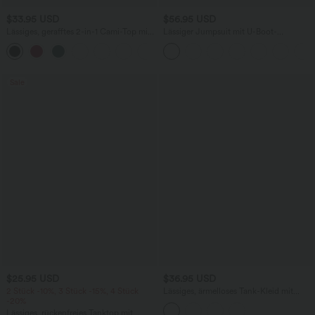
$33.95 USD
$56.95 USD
Lässiges, gerafftes 2-in-1 Cami-Top mit
Lässiger Jumpsuit mit U-Boot-
verstellbaren Trägern und integriertem
Ausschnitt, Seitentaschen, kurzen
BH
Ärmeln und Kordelzug - Easy Peezy
Edition
Sale
$25.95 USD
$36.95 USD
2 Stück -10%, 3 Stück -15%, 4 Stück
Lässiges, ärmelloses Tank-Kleid mit
-20%
Rundhalsausschnitt und Seitentaschen
Lässiges, rückenfreies Tanktop mit