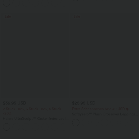
+7
unsichtbarem Reißverschluss - pipi-
praktisch
Sale
Sale
$39.95 USD
$25.95 USD
2 Stück -10%, 3 Stück -15%, 4 Stück
Extra Schnäppchen $23.49 USD
-20%
Softlyzero™ Plush Crossover Leggings
Halara UltraSculpt™ Rückenfreies Lauf-
mit Taschen
Tanktop mit U-Ausschnitt und
+11
überkreuztem, abgerundetem Saum