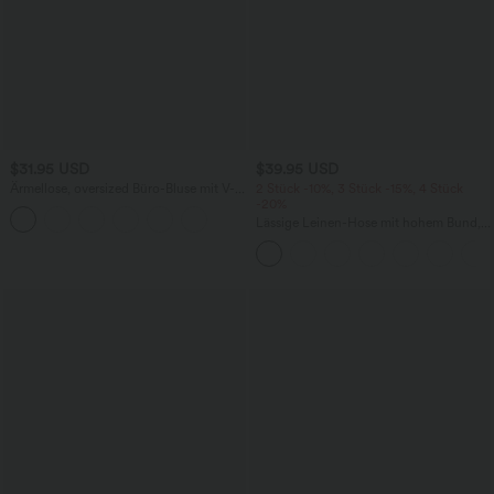
$31.95 USD
$39.95 USD
Ärmellose, oversized Büro-Bluse mit V-
2 Stück -10%, 3 Stück -15%, 4 Stück
Ausschnitt - knitterfrei
-20%
Lässige Leinen-Hose mit hohem Bund,
Kordelzug, weitem Bein und Taschen