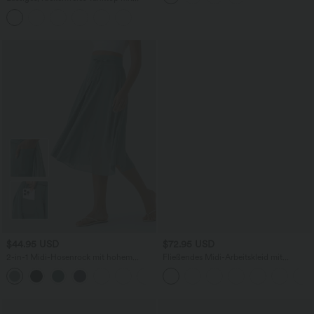
verstellbaren Trägern, gedrehtem
Rückendesign und Schnalle
$44.95 USD
$72.95 USD
2-in-1 Midi-Hosenrock mit hohem
Fließendes Midi-Arbeitskleid mit
Bund, Seitentaschen, Kordelzug und
Seitentaschen, Fledermausärmeln und
+15
kontrastierendem Netz
Bauchkontrolle