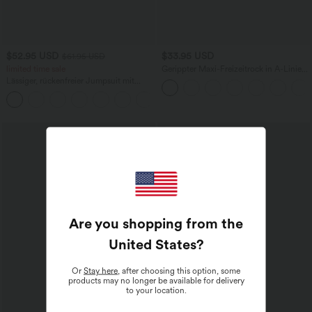
$52.95 USD
$33.95 USD
$61.95 USD
limited time sale
Gerippter Maxi-Freizeitrock in A-Linie
mit hohem Bund und Schlitzsaum
Lässiger, rückenfreier Jumpsuit mit
Seitentaschen
+10
Sale
Are you shopping from the
United States
?
Or
Stay here
, after choosing this option, some
products may no longer be available for delivery
to your location.