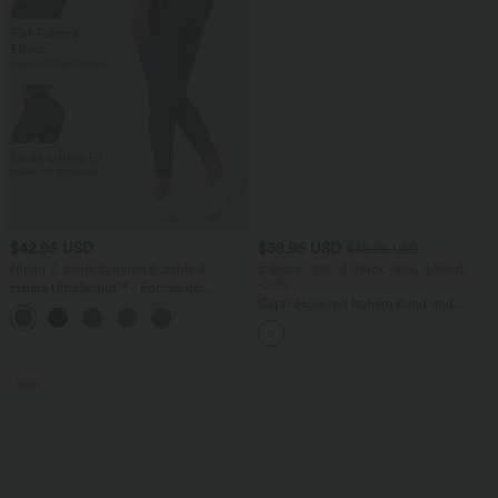
$42.95 USD
$38.95 USD
$42.95 USD
Nimm 3, zahle 2; nimm 6, zahle 4
2 Stück -10%, 3 Stück -15%, 4 Stück
-20%
Halara UltraSculpt™ - Formende
Workout-Leggings mit hohem Bund,
Capri-Hose mit hohem Bund und
+13
Seitentaschen, Booty-Scrunch und
Seitentaschen - leinenähnliches Material
Bauchkontrolle
Sale