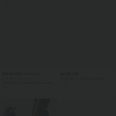
Sale
$44.95 USD
$67.95 USD
$48.95 USD
2 für 69 €, 3 für 99 €
Ärmelloser Jumpsuit mit U-Boot-
Ausschnitt, Seitentaschen, seitlichen
Schlaghose mit mittlerem Bund und
Bindebändern, Streifen und InstantCool
seitlichen Reißverschlusstaschen
- Easy Peezy Edition
+12
Sale
Sale