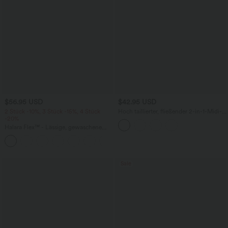
$56.95 USD
$42.95 USD
2 Stück -10%, 3 Stück -15%, 4 Stück
Hoch taillierter, fließender 2-in-1-Midi-
-20%
Tanzrock mit Seitentasche
Halara Flex™ - Lässige, gewaschene
Baggy-Jeans aus drapiertem Lyocell mit
mittelhohem Bund, mehreren Taschen
und weitem Bein
Sale