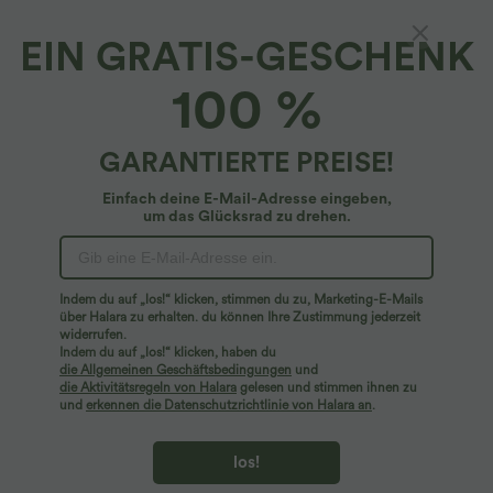
EIN GRATIS-GESCHENK
100 %
GARANTIERTE PREISE!
Einfach deine E-Mail-Adresse eingeben,
um das Glücksrad zu drehen.
Hoppla!
Wir können die von Ihnen gesuchte Seite nicht
Indem du auf „los!“ klicken, stimmen du zu, Marketing-E-Mails
finden.
über Halara zu erhalten. du können Ihre Zustimmung jederzeit
widerrufen.
Indem du auf „los!“ klicken, haben du
Mehr einkaufen
die Allgemeinen Geschäftsbedingungen
und
die Aktivitätsregeln von Halara
gelesen und stimmen ihnen zu
und
erkennen die Datenschutzrichtlinie von Halara an
.
los!