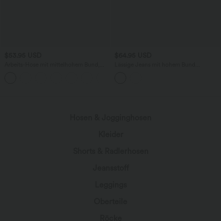
$53.95 USD
$64.95 USD
Arbeits-Hose mit mittelhohem Bund,
Lässige Jeans mit hohem Bund
Seitentaschen und Barrel-Leg
mehreren Taschen und weitem Bein
+3
Hosen & Jogginghosen
Kleider
Shorts & Radlerhosen
Jeansstoff
Leggings
Oberteile
Röcke