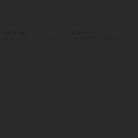
$36.95 USD
$36.95 USD
Lässige, geraffte Shorts mit hohem
Halara Flex™ Arbeitsleggings aus
Bund, mehreren Taschen und Poka-Dots
elastischem Strick-Denim mit hohem
- 7,6 cm
Bund und mehreren Taschen