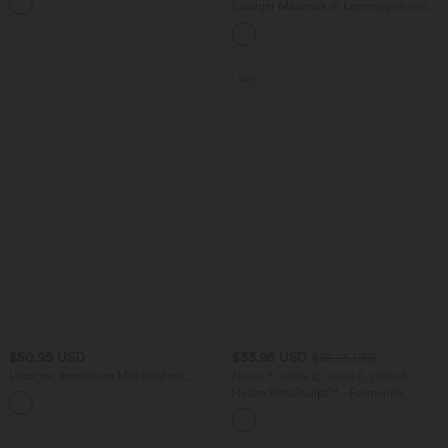
abgerundetem Saum
Lässiger Maxirock in Leinenoptik mit
hohem Bund und Kordelzug
Sale
$50.95 USD
$33.95 USD
$36.95 USD
Lässiges, ärmelloses Midikleid mit
Nimm 3, zahle 2; nimm 6, zahle 4
Rundhalsausschnitt, integriertem BH
Halara UltraSculpt™ - Formende
und Rüschensaum
Workout-Leggings mit hohem Bund,
Seitentaschen und Bauchkontrolle