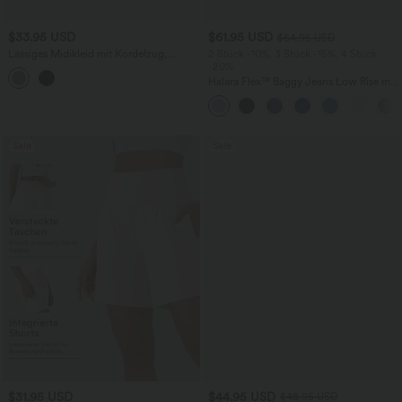
$33.95 USD
$61.95 USD
$64.95 USD
Lässiges Midikleid mit Kordelzug,
2 Stück -10%, 3 Stück -15%, 4 Stück
Schlitz und geschwungenem Saum
-20%
Halara Flex™ Baggy Jeans Low Rise mit
Knopf und Reißverschluss, mehreren
Taschen, weitem Bein
Sale
Sale
$31.95 USD
$44.95 USD
$48.95 USD