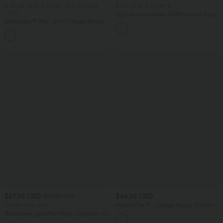
2 Stück -10%, 3 Stück -15%, 4 Stück
2 für 69 €, 3 für 99 €
-20%
Schmal zulaufende Golfhose aus Krepp
Softlyzero™ Airy - 2-in-1 Yoga-Shorts
mit hohem Bund und Seitentaschen
mit superhohem Bund, mehreren
+23
Taschen und InstantCool - 17,78 cm
$57.95 USD
$44.95 USD
$67.95 USD
limited time sale
Halara Flex™ - Lässige Baggy-Denim-
Shorts mit hohem Crossover-Bund und
Ärmelloser, geraffter Party-Jumpsuit mit
mehreren Taschen
V-Ausschnitt, Seitentaschen und