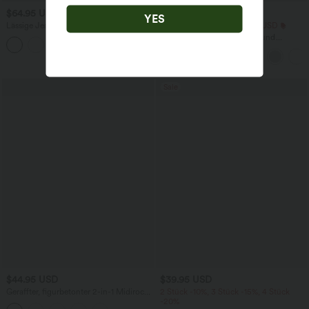
$64.95 USD
$25.95 USD
YES
Lässige Jeans aus Lyocell mit
Extra Schnäppchen $23.49 USD
mittelhohem Bund, mehreren Taschen
Blusen-Top mit Neckholder und
und Kordelzug
Schlüssellochausschnitt, plissiert,
ärmellos, abgerundeter Saum
Sale
$44.95 USD
$39.95 USD
Geraffter, figurbetonter 2-in-1 Midirock
2 Stück -10%, 3 Stück -15%, 4 Stück
aus Kunstleder mit hohem Bund und
-20%