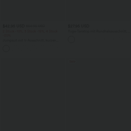
$42.95 USD
$27.95 USD
$50.95 USD
2 Stück -10%, 3 Stück -15%, 4 Stück
Yoga-Tanktop mit Rundhalsausschnitt,
-20%
Rüschen und InstantCool
Jumpsuit mit V-Ausschnitt, kurzen
Ärmeln, plissierten Seitentaschen und
+5
weitem Bein, fließendem Waffelmuster
Sale