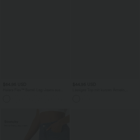
$64.95 USD
$44.95 USD
Halara Flex™ Barrel-Leg-Jeans aus
Lässiges Top mit kurzen Ärmeln,
elastischem Strick-Denim mit niedrigem
integriertem BH, One-Shoulder-Design,
Bund, Knopf, Reißverschluss und
Polka-Dots und abgerundetem Saum
mehreren Taschen