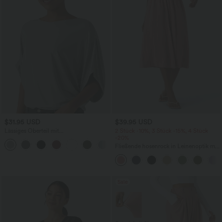
$31.95 USD
$39.95 USD
Lässiges Oberteil mit
2 Stück -10%, 3 Stück -15%, 4 Stück
Rundhalsausschnitt und
-20%
+1
Fledermausärmeln
Fließende hosenrock in Leinenoptik mit
mittelhohem Bund, Seitentaschen und
weitem Bein
Sale