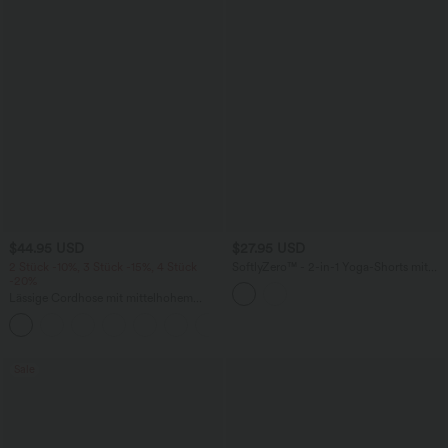
$44.95 USD
$27.95 USD
2 Stück -10%, 3 Stück -15%, 4 Stück
SoftlyZero™ - 2-in-1 Yoga-Shorts mit
-20%
hohem Crossover-Bund, mehreren
Taschen und Ösen - schnelltrocknend,
Lässige Cordhose mit mittelhohem
7,6 cm
Bund, Reißverschluss und Seitentaschen
+7
Sale