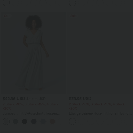
+7
überkreuztem, abgerundetem Saum
Sale
Sale
$42.95 USD
$39.95 USD
$50.95 USD
2 Stück -10%, 3 Stück -15%, 4 Stück
2 Stück -10%, 3 Stück -15%, 4 Stück
-20%
-20%
Jumpsuit mit V-Ausschnitt, kurzen
Lässige Leinen-Hose mit hohem Bund,
Ärmeln, plissierten Seitentaschen und
Kordelzug, weitem Bein und Taschen
+5
weitem Bein, fließendem Waffelmuster