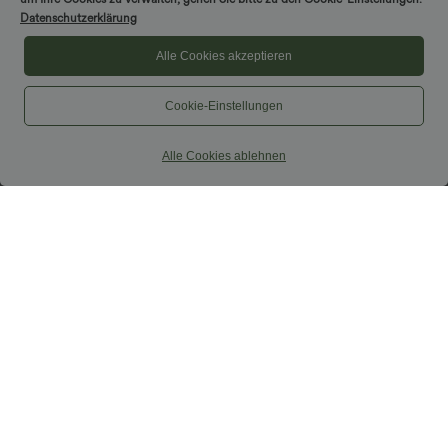
Datenschutzerklärung
Alle Cookies akzeptieren
Cookie-Einstellungen
Alle Cookies ablehnen
$36.95 USD
$44.95 USD
Lässige Baggy-Shorts aus
Figurbetontes Midi-Freizeitkleid mit
Leinenmischung mit hohem Bund,
Schlitz, rückenfreiem Korsett mit
Seitentaschen und Kordelzug - 12,7 cm
quadratischem Ausschnitt und Rüschen