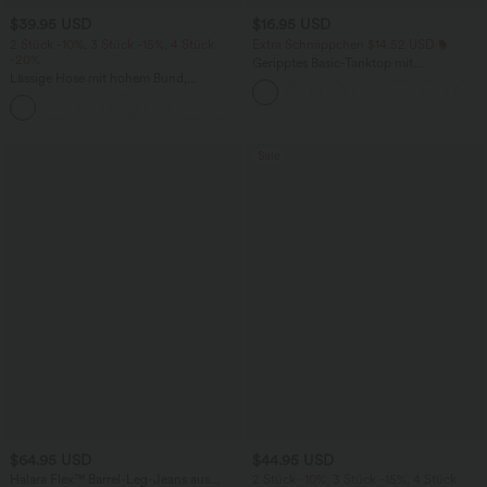
$39.95 USD
$16.95 USD
2 Stück -10%, 3 Stück -15%, 4 Stück
Extra Schnäppchen $14.52 USD
-20%
Geripptes Basic-Tanktop mit
Lässige Hose mit hohem Bund,
Rundhalsausschnitt und lässigem
Kordelzug, weitem Bein und verkürzter
Schnitt
+2
Länge, Leinenoptik, mit Seitentaschen
Sale
$64.95 USD
$44.95 USD
Halara Flex™ Barrel-Leg-Jeans aus
2 Stück -10%, 3 Stück -15%, 4 Stück