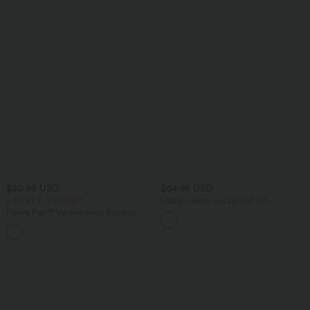
$50.95 USD
$64.95 USD
2 für 69 €, 3 für 99 €
Lässige Jeans aus Lyocell mit
mittelhohem Bund, mehreren Taschen
Halara Flex™ Verwaschene Bootcut-
und Kordelzug
Jeans aus elastischem Strick-Denim mit
+5
hohem Bund und mehrere Taschen