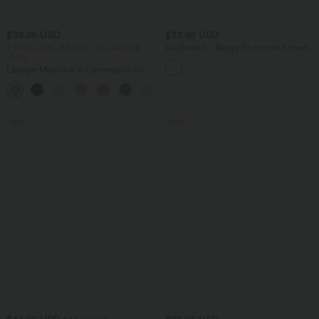
$39.95 USD
$33.95 USD
2 Stück -10%, 3 Stück -15%, 4 Stück
DayStretch - Baggy-Shorts mit hohem
-20%
Bund und Seitentaschen - 17,8 cm
Lässiger Maxirock in Leinenoptik mit
hohem Bund und Kordelzug
Sale
Sale