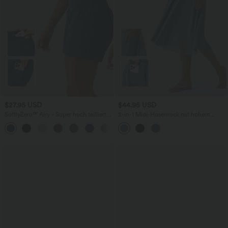
$27.95 USD
$44.95 USD
SoftlyZero™ Airy - Super hoch taillierte
2-in-1 Midi-Hosenrock mit hohem
2-in-1-Yoga-Shorts mit Gesäßtasche
Bund, Seitentaschen, Kordelzug und
+20
und Seitentasche-längere Länge
kontrastierendem Netz