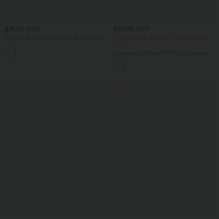
$31.95 USD
$27.95 USD
Ärmellose, oversized Büro-Bluse mit V-
2 Stück -10%, 3 Stück -15%, 4 Stück
Ausschnitt - knitterfrei
-20%
Everyday Softlyzero™ Airy Crossover 2-
in-1-Mini-Tennisrock mit Seitentaschen-
Lucid
Sale