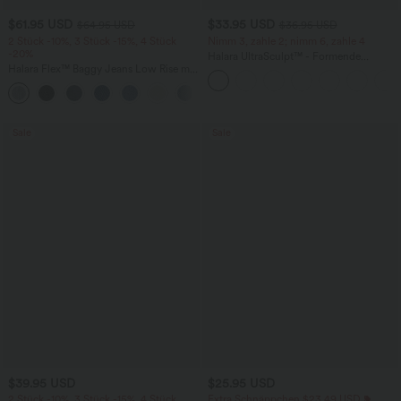
$61.95 USD
$33.95 USD
$64.95 USD
$36.95 USD
2 Stück -10%, 3 Stück -15%, 4 Stück
Nimm 3, zahle 2; nimm 6, zahle 4
-20%
Halara UltraSculpt™ - Formende
Halara Flex™ Baggy Jeans Low Rise mit
Workout-Leggings mit hohem Bund,
Knopf und Reißverschluss, mehreren
Seitentaschen und Bauchkontrolle
+5
Taschen, weitem Bein
Sale
Sale
$39.95 USD
$25.95 USD
2 Stück -10%, 3 Stück -15%, 4 Stück
Extra Schnäppchen $23.49 USD