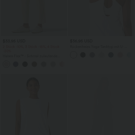
$33.95 USD
$36.95 USD
2 Stück -10%, 3 Stück -15%, 4 Stück
Rückenfreies Yoga-Tanktop mit U-
-20%
Ausschnitt, überkreuzten Trägern und
abgerundetem Saum
Halara Flex™ - Schmal zulaufende
Bürohose mit hohem Bund,
+8
Seitentaschen und Waffelstoff