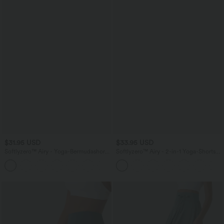
$31.95 USD
$33.95 USD
Softlyzero™ Airy - Yoga-Bermudashorts
Softlyzero™ Airy - 2-in-1 Yoga-Shorts
mit hohem Bund, mehreren Taschen
mit superhohem Bund, mehreren
+16
und InstantCool
Taschen und InstantCool - 22,9 cm