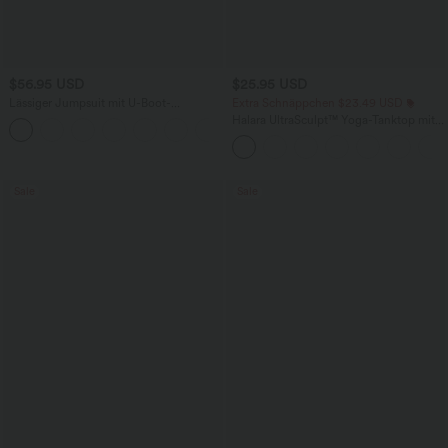
$56.95 USD
$25.95 USD
Lässiger Jumpsuit mit U-Boot-
Extra Schnäppchen $23.49 USD
Ausschnitt, Seitentaschen, kurzen
Halara UltraSculpt™ Yoga-Tanktop mit
Ärmeln und Kordelzug - Easy Peezy
doppelten Trägern und gedrehtem
Edition
Rücken
Sale
Sale