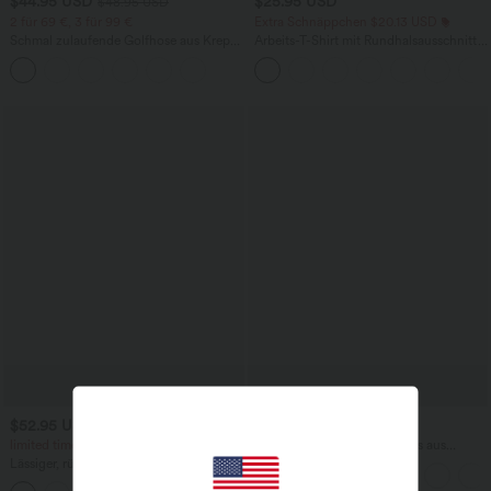
$44.95 USD
$25.95 USD
$48.95 USD
2 für 69 €, 3 für 99 €
Extra Schnäppchen $20.13 USD
Schmal zulaufende Golfhose aus Krepp
Arbeits-T-Shirt mit Rundhalsausschnitt
mit hohem Bund und Seitentaschen
und kurzen Fledermausärmeln
$52.95 USD
$36.95 USD
$61.95 USD
limited time sale
Halara Flex™ Arbeitsleggings aus
elastischem Strick-Denim mit hohem
Lässiger, rückenfreier Jumpsuit mit
Bund und mehreren Taschen
Seitentaschen