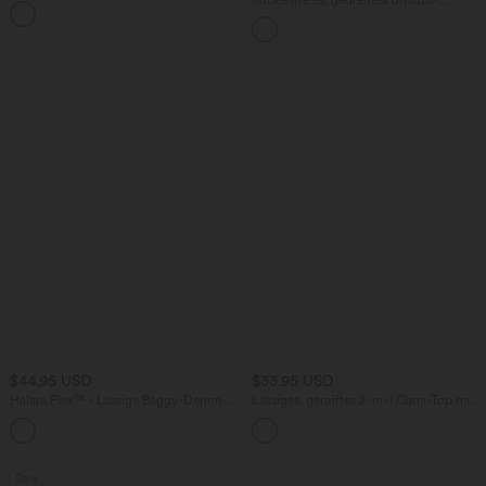
+11
Seitentaschen und Bauchkontrolle - 12,7
Maxikleid mit Seitentaschen und Schlitz
cm
$44.95 USD
$33.95 USD
Halara Flex™ - Lässige Baggy-Denim-
Lässiges, gerafftes 2-in-1 Cami-Top mit
Shorts mit hohem Crossover-Bund und
verstellbaren Trägern und integriertem
mehreren Taschen
BH
Sale