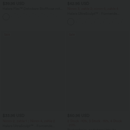
$39.95 USD
$42.95 USD
Halara Flex™ Dehnbare Stoffhose mit
Nimm 3, zahle 2; nimm 6, zahle 4
hohem Bund und Seitentasche hinten
Halara UltraSculpt™ - Formende
+13
Workout-Leggings mit hohem Bund,
Seitentaschen, Booty-Scrunch und
Bauchkontrolle
Sale
Sale
$33.95 USD
$50.95 USD
Nimm 2, zahle 1；Nimm 4, zahle 2
2 Stück -10%, 3 Stück -15%, 4 Stück
-20%
Halara UltraSculpt™ - Formende
Workout-Leggings mit hohem Bund,
Rückenfreies, gedrehtes Urlaubs-