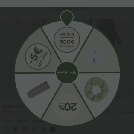
Inspiration
Sale
$39.95 USD
$61.95 USD
$67.95 USD
2 Stück -10%, 3 Stück -15%, 4 Stück
Halara Flex™ - Lässige Ballon-Joggers
-20%
aus Denim mit mittelhohem Bund und
mehreren Taschen
Lässige Hose mit Leinengefühl, hoher
Taille, Kordelzug an der Seite und
+15
weitem Bein