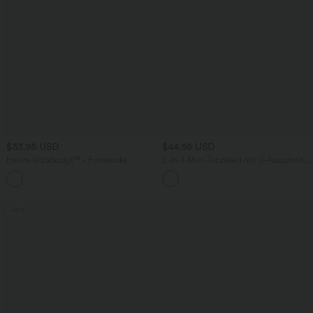
$33.95 USD
$44.95 USD
Halara UltraSculpt™ - Formende
2-in-1-Mini-Tanzkleid mit U-Ausschnitt,
Workout-Shorts mit hohe Bund,
rückenfrei, verdrehter Ausschnitt,
+10
Seitentaschen und Bauchkontrolle - 17,8
Seitentasche-Easy Peezy
cm
Sale