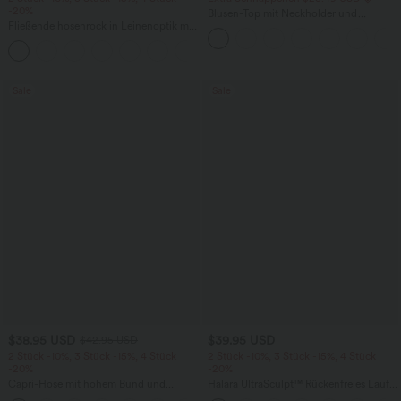
-20%
Blusen-Top mit Neckholder und
Fließende hosenrock in Leinenoptik mit
Schlüssellochausschnitt, plissiert,
mittelhohem Bund, Seitentaschen und
ärmellos, abgerundeter Saum
+1
weitem Bein
Sale
Sale
$38.95 USD
$39.95 USD
$42.95 USD
2 Stück -10%, 3 Stück -15%, 4 Stück
2 Stück -10%, 3 Stück -15%, 4 Stück
-20%
-20%
Capri-Hose mit hohem Bund und
Halara UltraSculpt™ Rückenfreies Lauf-
Seitentaschen - leinenähnliches Material
Tanktop mit U-Ausschnitt und