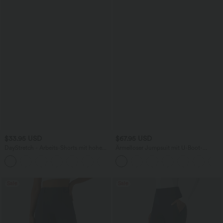
$33.95 USD
$67.95 USD
DayStretch - Arbeits-Shorts mit hohem
Ärmelloser Jumpsuit mit U-Boot-
Bund, Seitentaschen und weitem Bein
Ausschnitt, Seitentaschen, seitlichen
+11
Bindebändern, Streifen und InstantCool
- Easy Peezy Edition
Sale
Sale