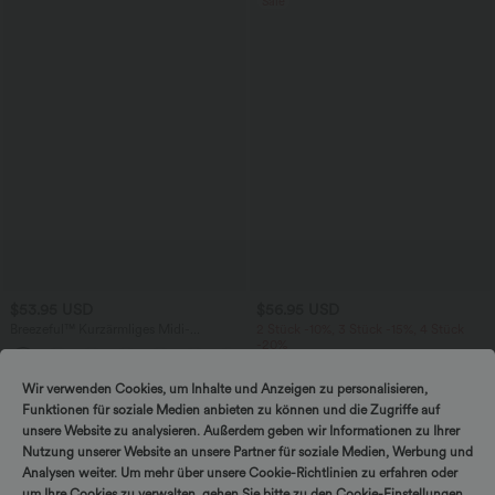
Sale
$53.95 USD
$56.95 USD
Breezeful™ Kurzärmliges Midi-
2 Stück -10%, 3 Stück -15%, 4 Stück
Freizeitkleid mit V-Ausschnitt,
-20%
+9
Seitentaschen und Bindeband hinten -
Halara Flex™ - Lässige, gewaschene
schnelltrocknend
Baggy-Jeans aus drapiertem Lyocell mit
Wir verwenden Cookies, um Inhalte und Anzeigen zu personalisieren,
mittelhohem Bund, mehreren Taschen
Funktionen für soziale Medien anbieten zu können und die Zugriffe auf
und weitem Bein
unsere Website zu analysieren. Außerdem geben wir Informationen zu Ihrer
Nutzung unserer Website an unsere Partner für soziale Medien, Werbung und
Analysen weiter. Um mehr über unsere Cookie-Richtlinien zu erfahren oder
um Ihre Cookies zu verwalten, gehen Sie bitte zu den Cookie-Einstellungen.