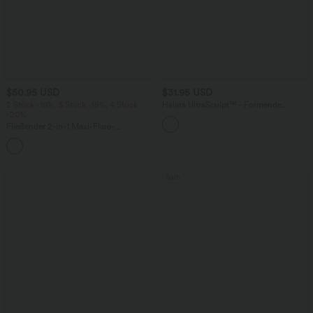
$50.95 USD
$31.95 USD
2 Stück -10%, 3 Stück -15%, 4 Stück
Halara UltraSculpt™ - Formende
-20%
Workout-Shorts mit hohem Bund,
Tasche und Bauchkontrolle - 22,9 cm
Fließender 2-in-1 Maxi-Flare-
Freizeitrock mit hohem Bund,
+1
Seitentaschen und kontrastierendem
Netzstoff
Sale