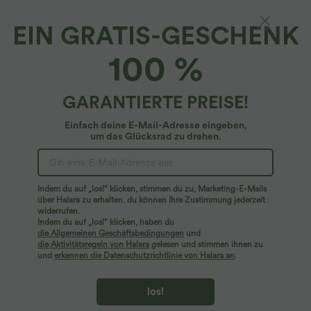
EIN GRATIS-GESCHENK
100 %
GARANTIERTE PREISE!
Einfach deine E-Mail-Adresse eingeben,
um das Glücksrad zu drehen.
Hoppla!
Wir können die von Ihnen gesuchte Seite nicht
Indem du auf „los!“ klicken, stimmen du zu, Marketing-E-Mails
finden.
über Halara zu erhalten. du können Ihre Zustimmung jederzeit
widerrufen.
Indem du auf „los!“ klicken, haben du
Mehr einkaufen
die Allgemeinen Geschäftsbedingungen
und
die Aktivitätsregeln von Halara
gelesen und stimmen ihnen zu
und
erkennen die Datenschutzrichtlinie von Halara an
.
los!