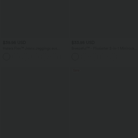
$39.95 USD
$33.95 USD
Halara Flex™ Jeans Jeggings aus
Breezeful™ - Plissierter 2-in-1 Minirock
elastischem Strick-Denim mit hohem
mit hohem Bund, Taschen und
Bund und Gesäßtaschen
asymmetrischem Saum -
schnelltrocknend, extralang
Sale