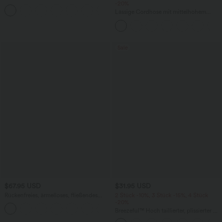
elastischem Strick-Denim mit niedrigem
-20%
Bund, Knopf, Reißverschluss und
Lässige Cordhose mit mittelhohem
mehreren Taschen
Bund, Reißverschluss und Seitentaschen
Sale
$67.95 USD
$31.95 USD
Rückenfreies, ärmelloses, fließendes
2 Stück -10%, 3 Stück -15%, 4 Stück
Midikleid mit Seitentaschen und
-20%
überkreuztem Design
Breezeful™ Hoch taillierter, plissierter 2-
in-1-Mini-Tanzrock mit Seiten- und