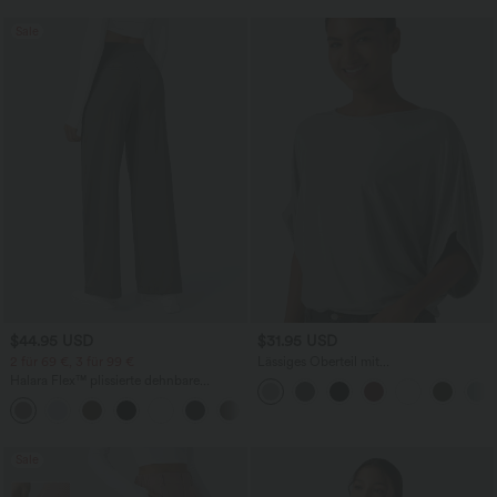
Sale
$44.95 USD
$31.95 USD
2 für 69 €, 3 für 99 €
Lässiges Oberteil mit
Rundhalsausschnitt und
Halara Flex™ plissierte dehnbare
Fledermausärmeln
Stoffhose mit hohem Bund,
+23
Seitentaschen und geradem Bein
Sale