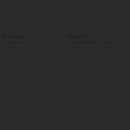
$31.95 USD
$33.95 USD
Lässige Bluse mit V-Ausschnitt und
Lässiges Midikleid mit Kordelzug,
kurzen Puffärmeln
Schlitz und geschwungenem Saum
Sale