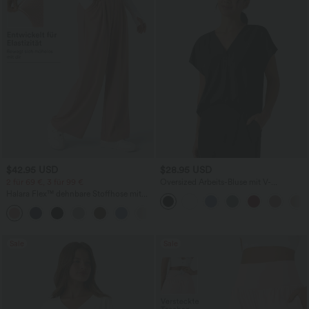
$42.95 USD
$28.95 USD
2 für 69 €, 3 für 99 €
Oversized Arbeits-Bluse mit V-
Ausschnitt und kurzen Ärmeln -
Halara Flex™ dehnbare Stoffhose mit
knitterfrei
hohem Bund, Waffelmuster,
+20
Seitentaschen und weitem Bein
Sale
Sale