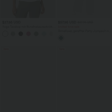
$27.95 USD
$57.95 USD
$67.95 USD
Yoga-Tanktop mit Rundhalsausschnitt,
limited time sale
Rüschen und InstantCool
Ärmelloser, geraffter Party-Jumpsuit mit
+16
V-Ausschnitt, Seitentaschen und
unsichtbarem Reißverschluss - pipi-
praktisch
Sale
Sale