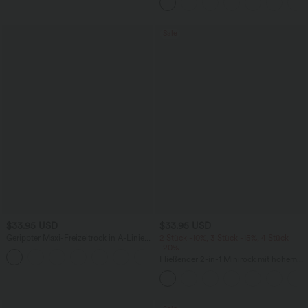
Gesäßtasche, asymmetrischem Saum
und schnelltrocknendem Schnitt
Sale
$33.95 USD
$33.95 USD
Gerippter Maxi-Freizeitrock in A-Linie
2 Stück -10%, 3 Stück -15%, 4 Stück
mit hohem Bund und Schlitzsaum
-20%
Fließender 2-in-1 Minirock mit hohem
Bund, Seitentaschen, Kordelzug,
Kontrast-Mesh und ausgestelltem Bein -
extralang