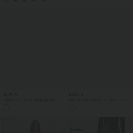
32,95 €
29,95 €
Halara Flex™ Arbeitsleggings aus
Lässiges, gerafftes 2-in-1 Cami-Top mit
elastischem Strick-Denim mit hohem
verstellbaren Trägern und integriertem
+1
Bund und mehreren Taschen
BH