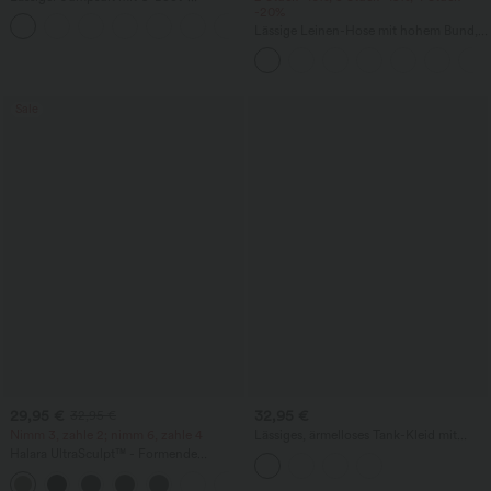
Ausschnitt, Seitentaschen, kurzen
-20%
Ärmeln und Kordelzug - Easy Peezy
Lässige Leinen-Hose mit hohem Bund,
Edition
Kordelzug, weitem Bein und Taschen
Sale
29,95 €
32,95 €
32,95 €
Nimm 3, zahle 2; nimm 6, zahle 4
Lässiges, ärmelloses Tank-Kleid mit
Rundhalsausschnitt und Seitentaschen
Halara UltraSculpt™ - Formende
Workout-Leggings mit hohem Bund,
+17
Seitentaschen und Bauchkontrolle