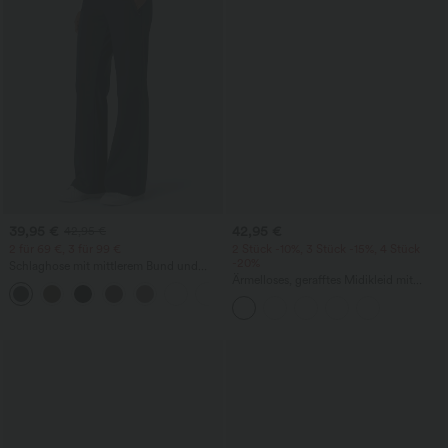
39,95 €
42,95 €
42,95 €
2 für 69 €, 3 für 99 €
2 Stück -10%, 3 Stück -15%, 4 Stück
-20%
Schlaghose mit mittlerem Bund und
seitlichen Reißverschlusstaschen
Ärmelloses, gerafftes Midikleid mit
+12
eckigem Ausschnitt, integriertem BH
und überkreuztem Rückendesign