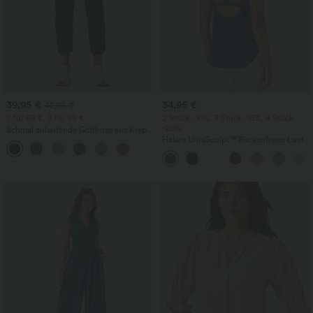
39,95 €
34,95 €
42,95 €
2 für 69 €, 3 für 99 €
2 Stück -10%, 3 Stück -15%, 4 Stück
-20%
Schmal zulaufende Golfhose aus Krepp
mit hohem Bund und Seitentaschen
Halara UltraSculpt™ Rückenfreies Lauf-
Tanktop mit U-Ausschnitt und
überkreuztem, abgerundetem Saum