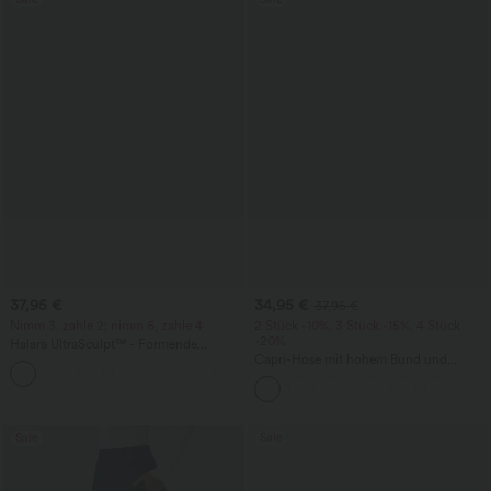
37,95 €
34,95 €
37,95 €
Nimm 3, zahle 2; nimm 6, zahle 4
2 Stück -10%, 3 Stück -15%, 4 Stück
-20%
Halara UltraSculpt™ - Formende
Workout-Leggings mit hohem Bund,
Capri-Hose mit hohem Bund und
+13
Seitentaschen, Booty-Scrunch und
Seitentaschen - leinenähnliches Material
Bauchkontrolle
Sale
Sale