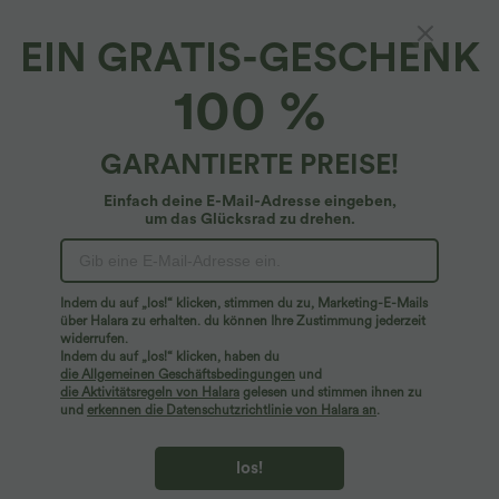
EIN GRATIS-GESCHENK
100 %
GARANTIERTE PREISE!
Einfach deine E-Mail-Adresse eingeben,
um das Glücksrad zu drehen.
Hoppla!
Wir können die von Ihnen gesuchte Seite nicht
Indem du auf „los!“ klicken, stimmen du zu, Marketing-E-Mails
finden.
über Halara zu erhalten. du können Ihre Zustimmung jederzeit
widerrufen.
Indem du auf „los!“ klicken, haben du
Mehr einkaufen
die Allgemeinen Geschäftsbedingungen
und
die Aktivitätsregeln von Halara
gelesen und stimmen ihnen zu
und
erkennen die Datenschutzrichtlinie von Halara an
.
los!