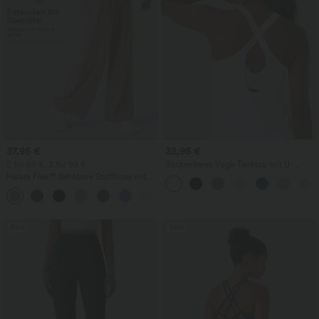
37,95 €
32,95 €
2 für 69 €, 3 für 99 €
Rückenfreies Yoga-Tanktop mit U-
Ausschnitt, überkreuzten Trägern und
Halara Flex™ dehnbare Stoffhose mit
abgerundetem Saum
hohem Bund, Waffelmuster,
+20
Seitentaschen und weitem Bein
Sale
Sale