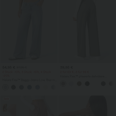
54,95 €
39,95 €
57,95 €
2 Stück -10%, 3 Stück -15%, 4 Stück
2 für 69 €, 3 für 99 €
-20%
Halara Flex™ plissierte dehnbare
Halara Flex™ Baggy Jeans Low Rise mit
Stoffhose mit hohem Bund,
Knopf und Reißverschluss, mehreren
Seitentaschen und geradem Bein
+5
Taschen, weitem Bein
Sale