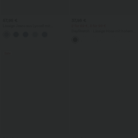
57,95 €
37,95 €
Lässige Jeans aus Lyocell mit
2 für 69 €, 3 für 99 €
mittelhohem Bund, mehreren Taschen
DayStretch - Lässige Hose mit hohem
und Kordelzug
Bund, Seitentaschen und Barrel-Leg
Sale