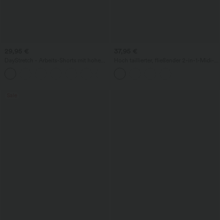
29,95 €
37,95 €
DayStretch - Arbeits-Shorts mit hohem
Hoch taillierter, fließender 2-in-1-Midi-
Bund, Seitentaschen und weitem Bein
Tanzrock mit Seitentasche
+11
Sale