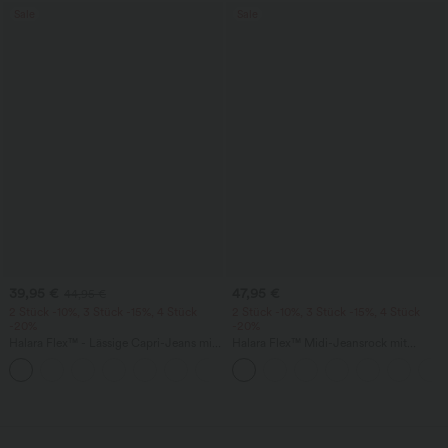
Sale
Sale
39,95 €
47,95 €
44,95 €
2 Stück -10%, 3 Stück -15%, 4 Stück
2 Stück -10%, 3 Stück -15%, 4 Stück
-20%
-20%
Halara Flex™ - Lässige Capri-Jeans mit
Halara Flex™ Midi-Jeansrock mit
hohem Bund, mehreren Taschen und
hohem Bund, mehreren Taschen und
geschlitztem Saum - slim
legerem Schnitt, figurbetonter,
verwaschener Rock
wird geladen...