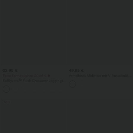
22,95 €
49,95 €
Extra Schnäppchen 20,95 €
Ärmelloses Midikleid mit V-Ausschnitt,
Seitentaschen und Reißverschluss
Softlyzero™ Plush Crossover Leggings
mit Taschen
+16
Sale