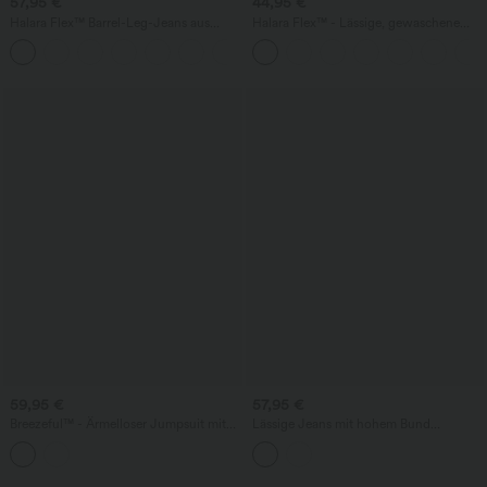
57,95 €
44,95 €
Halara Flex™ Barrel-Leg-Jeans aus
Halara Flex™ - Lässige, gewaschene
elastischem Strick-Denim mit niedrigem
Bermuda-Shorts aus elastischem Strick-
Bund, Knopf, Reißverschluss und
Denim mit hohem Bund, mehreren
mehreren Taschen
Taschen und Rollsaum
59,95 €
57,95 €
Breezeful™ - Ärmelloser Jumpsuit mit
Lässige Jeans mit hohem Bund
Seitentaschen - schnelltrocknend, Easy
mehreren Taschen und weitem Bein
Peezy Edition