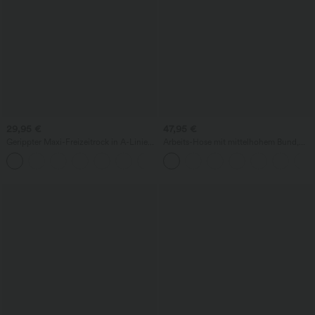
29,95 €
47,95 €
Gerippter Maxi-Freizeitrock in A-Linie
Arbeits-Hose mit mittelhohem Bund,
mit hohem Bund und Schlitzsaum
Seitentaschen und Barrel-Leg