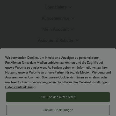
Über Halara
Kundenservice
Lerne Halara kennen
Mein Account
Hilfecenter
Stoffinnovation
Aktionen & Rabatte
Anmelden oder Registrieren
Kontakt
Blog
Halara-Gutscheine & Rabatte
Wir verwenden Cookies, um Inhalte und Anzeigen zu personalisieren,
Bestellverlauf
Funktionen für soziale Medien anbieten zu können und die Zugriffe auf
Versand & Zoll
unsere Website zu analysieren. Außerdem geben wir Informationen zu Ihrer
Presse
Markenbotschafter
Nutzung unserer Website an unsere Partner für soziale Medien, Werbung und
Bestellung verfolgen
Analysen weiter. Um mehr über unsere Cookie-Richtlinien zu erfahren oder
um Ihre Cookies zu verwalten, gehen Sie bitte zu den Cookie-Einstellungen.
Rückgabebedingungen
|
Copyright © 2026 Halara
Datenschutzerklärung
Cookie-Richtlinien
Datenschutzerklärung
Affiliate-Programme
|
|
COUPON-RICHTLINIEN
Allgemeine Geschäftsbedingungen
Kontodetails
Alle Cookies akzeptieren
Größenhilfe
|
Barrierefreiheitserklärung
Cookies-Einstellungen
Cookie-Einstellungen
Passwort ändern