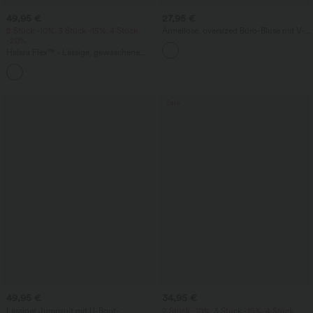
49,95 €
27,95 €
2 Stück -10%, 3 Stück -15%, 4 Stück
Ärmellose, oversized Büro-Bluse mit V-
-20%
Ausschnitt - knitterfrei
Halara Flex™ - Lässige, gewaschene
Baggy-Jeans aus drapiertem Lyocell mit
mittelhohem Bund, mehreren Taschen
und weitem Bein
Sale
49,95 €
34,95 €
Lässiger Jumpsuit mit U-Boot-
2 Stück -10%, 3 Stück -15%, 4 Stück