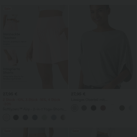
Sale
27,95 €
27,95 €
2 Stück -10%, 3 Stück -15%, 4 Stück
Lässiges Oberteil mit
-20%
Rundhalsausschnitt und
Fledermausärmeln
Softlyzero™ Airy - 2-in-1 Yoga-Shorts
mit superhohem Bund, mehreren
+23
Taschen und InstantCool - 17,78 cm
Sale
Sale