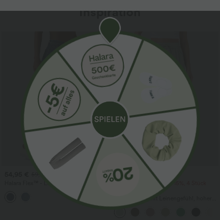
Inspiration
Sale
54,95 €
34,95 €
59,95 €
Halara Flex™ - Lässige Ballon-Joggers
2 Stück -10%, 3 Stück -15%, 4 Stück
aus Denim mit mittelhohem Bund und
-20%
mehreren Taschen
Lässige Hose mit Leinengefühl, hoher
Taille, Kordelzug an der Seite und
weitem Bein