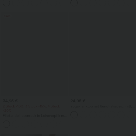
+1
knitterfrei
Bindebändern, Streifen und InstantCool
- Easy Peezy Edition
Sale
34,95 €
24,95 €
2 Stück -10%, 3 Stück -15%, 4 Stück
Yoga-Tanktop mit Rundhalsausschnitt,
-20%
Rüschen und InstantCool
Fließende hosenrock in Leinenoptik mit
mittelhohem Bund, Seitentaschen und
+1
weitem Bein