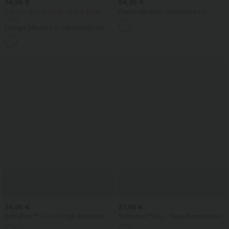
34,95 €
64,95 €
2 Stück -10%, 3 Stück -15%, 4 Stück
Fließendes Midi-Arbeitskleid mit
-20%
Seitentaschen, Fledermausärmeln und
Bauchkontrolle
Lässiger Maxirock in Leinenoptik mit
hohem Bund und Kordelzug
24,95 €
27,95 €
SoftlyZero™ - 2-in-1 Yoga-Shorts mit
Softlyzero™ Airy - Yoga-Bermudashorts
hohem Crossover-Bund, mehreren
mit hohem Bund, mehreren Taschen