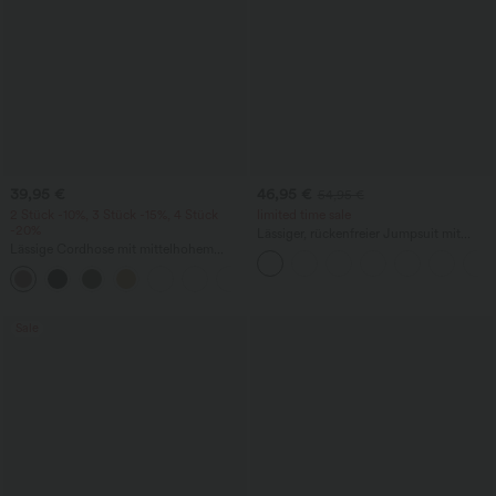
39,95 €
46,95 €
54,95 €
2 Stück -10%, 3 Stück -15%, 4 Stück
limited time sale
-20%
Lässiger, rückenfreier Jumpsuit mit
Lässige Cordhose mit mittelhohem
Seitentaschen
Bund, Reißverschluss und Seitentaschen
+7
Sale