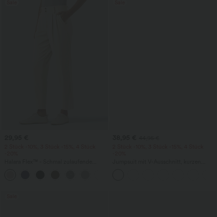
Sale
Sale
29,95 €
38,95 €
44,95 €
2 Stück -10%, 3 Stück -15%, 4 Stück
2 Stück -10%, 3 Stück -15%, 4 Stück
-20%
-20%
Halara Flex™ - Schmal zulaufende
Jumpsuit mit V-Ausschnitt, kurzen
Bürohose mit hohem Bund,
Ärmeln, plissierten Seitentaschen und
+8
Seitentaschen und Waffelstoff
weitem Bein, fließendem Waffelmuster
Sale