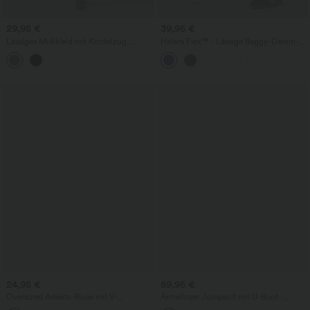
29,95 €
39,95 €
Lässiges Midikleid mit Kordelzug,
Halara Flex™ - Lässige Baggy-Denim-
Schlitz und geschwungenem Saum
Shorts mit hohem Crossover-Bund und
mehreren Taschen
24,95 €
59,95 €
Oversized Arbeits-Bluse mit V-
Ärmelloser Jumpsuit mit U-Boot-
Ausschnitt und kurzen Ärmeln -
Ausschnitt, Seitentaschen, seitlichen