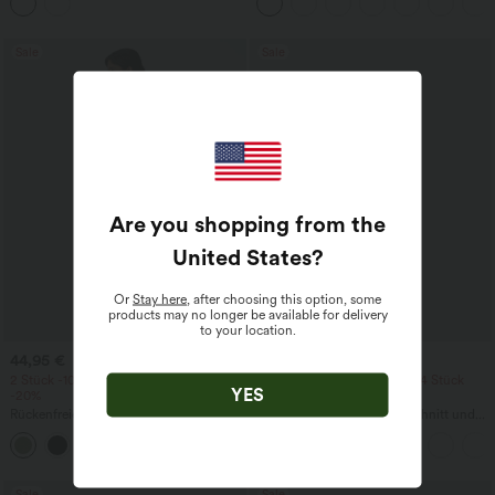
Taschen und Ösen - schnelltrocknend,
und InstantCool
7,6 cm
Sale
Sale
Are you shopping from the
United States
?
Or
Stay here
, after choosing this option, some
products may no longer be available for delivery
to your location.
44,95 €
19,95 €
2 Stück -10%, 3 Stück -15%, 4 Stück
2 Stück -10%, 3 Stück -15%, 4 Stück
YES
-20%
-20%
Rückenfreies, gedrehtes Urlaubs-
Lässiges T-Shirt mit V-Ausschnitt und
Maxikleid mit Seitentaschen und Schlitz
kurzen Ärmeln
+8
Sale
Sale