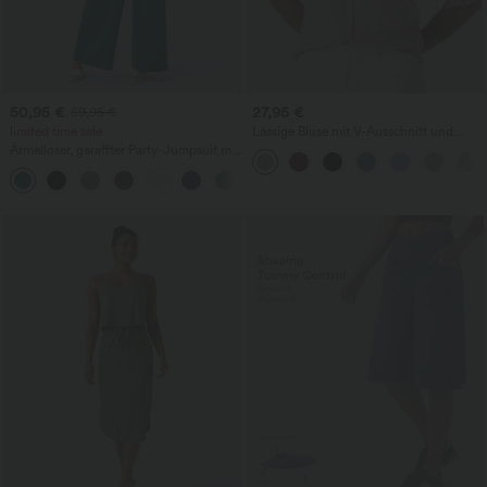
50,95 €
27,95 €
59,95 €
limited time sale
Lässige Bluse mit V-Ausschnitt und
kurzen Puffärmeln
Ärmelloser, geraffter Party-Jumpsuit mit
V-Ausschnitt, Seitentaschen und
+7
unsichtbarem Reißverschluss - pipi-
praktisch