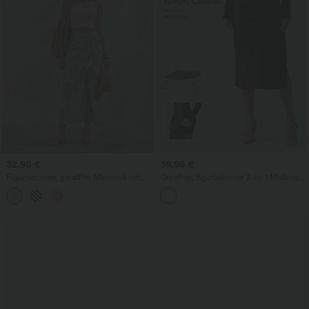
32,95 €
39,95 €
Figurbetonter, geraffter Maxirock mit
Geraffter, figurbetonter 2-in-1 Midirock
mittelhohem Bund, Streifen,
aus Kunstleder mit hohem Bund und
Blumenmuster und Bindeband vorne
abgerundetem Saum