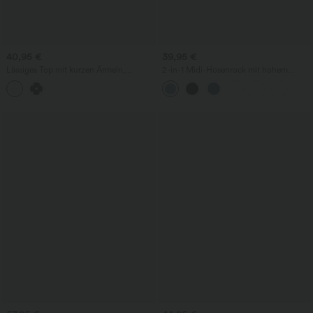
40,95 €
39,95 €
Lässiges Top mit kurzen Ärmeln,
2-in-1 Midi-Hosenrock mit hohem
integriertem BH, One-Shoulder-Design,
Bund, Seitentaschen, Kordelzug und
Polka-Dots und abgerundetem Saum
kontrastierendem Netz