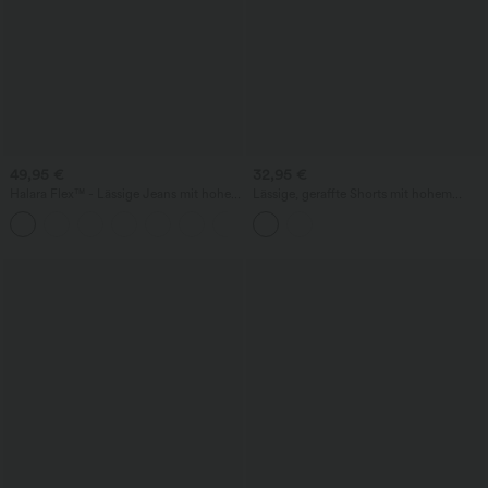
49,95 €
32,95 €
Halara Flex™ - Lässige Jeans mit hohem
Lässige, geraffte Shorts mit hohem
Crossover-Bund, Seitentaschen,
Bund, mehreren Taschen und Poka-Dots
+1
Bauchkontrolle und geradem Bein
- 7,6 cm