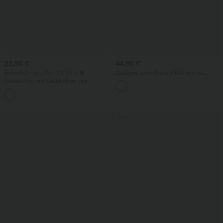
22,95 €
44,95 €
Extra Schnäppchen 20,95 €
Lässiges, ärmelloses Midikleid mit
Rundhalsausschnitt, integriertem BH
Blusen-Top mit Neckholder und
und Rüschensaum
Schlüssellochausschnitt, plissiert,
+3
ärmellos, abgerundeter Saum
Sale