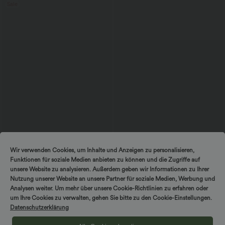
Sale
$25.95 USD
$52.95 USD
$61.95 USD
Wir verwenden Cookies, um Inhalte und Anzeigen zu personalisieren,
Extra Schnäppchen $23.49 USD
limited time sale
Funktionen für soziale Medien anbieten zu können und die Zugriffe auf
Softlyzero™ Plush Crossover Leggings
Lässiger, rückenfreier Jumpsuit mit
mit Taschen
Seitentaschen
unsere Website zu analysieren. Außerdem geben wir Informationen zu Ihrer
+16
Nutzung unserer Website an unsere Partner für soziale Medien, Werbung und
Analysen weiter. Um mehr über unsere Cookie-Richtlinien zu erfahren oder
um Ihre Cookies zu verwalten, gehen Sie bitte zu den Cookie-Einstellungen.
Sale
Sale
Datenschutzerklärung