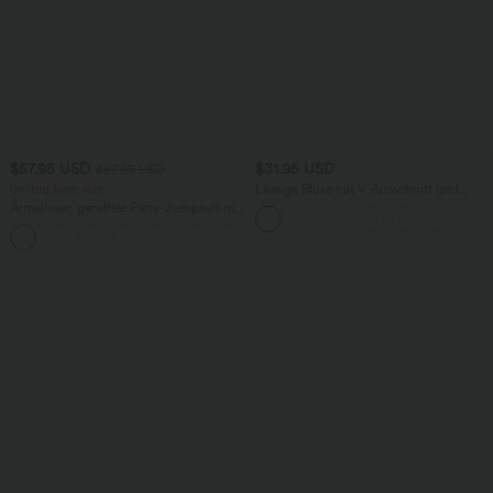
$57.95 USD
$31.95 USD
$67.95 USD
limited time sale
Lässige Bluse mit V-Ausschnitt und
kurzen Puffärmeln
Ärmelloser, geraffter Party-Jumpsuit mit
V-Ausschnitt, Seitentaschen und
+7
unsichtbarem Reißverschluss - pipi-
praktisch