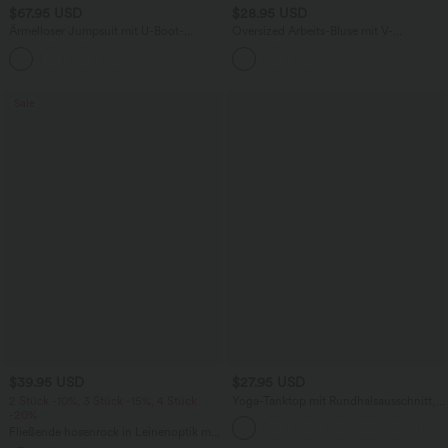
$67.95 USD
$28.95 USD
Ärmelloser Jumpsuit mit U-Boot-
Oversized Arbeits-Bluse mit V-
Ausschnitt, Seitentaschen, seitlichen
Ausschnitt und kurzen Ärmeln -
+8
Bindebändern, Streifen und InstantCool
knitterfrei
- Easy Peezy Edition
Sale
$39.95 USD
$27.95 USD
2 Stück -10%, 3 Stück -15%, 4 Stück
Yoga-Tanktop mit Rundhalsausschnitt,
-20%
Rüschen und InstantCool
Fließende hosenrock in Leinenoptik mit
mittelhohem Bund, Seitentaschen und