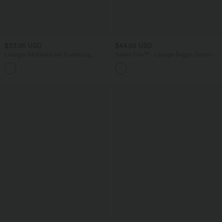
$33.95 USD
$44.95 USD
Lässiges Midikleid mit Kordelzug,
Halara Flex™ - Lässige Baggy-Denim-
Schlitz und geschwungenem Saum
Shorts mit hohem Crossover-Bund und
mehreren Taschen