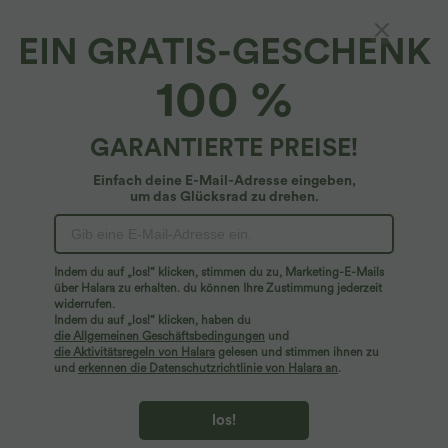
EIN GRATIS-GESCHENK
Breezeful™*
100 %
Breezeful™ Lässiger, rückenfreier Jumpsuit
mit Seitentaschen und weitem Bein - Easy
Peezy, schnelltrocknend
4.7
(
156
)
GARANTIERTE PREISE!
$67.95 USD
Einfach deine E-Mail-Adresse eingeben,
um das Glücksrad zu drehen.
Indem du auf „los!“ klicken, stimmen du zu, Marketing-E-Mails
über Halara zu erhalten. du können Ihre Zustimmung jederzeit
widerrufen.
Indem du auf „los!“ klicken, haben du
die Allgemeinen Geschäftsbedingungen
und
die Aktivitätsregeln von Halara
gelesen und stimmen ihnen zu
und
erkennen die Datenschutzrichtlinie von Halara an
.
los!