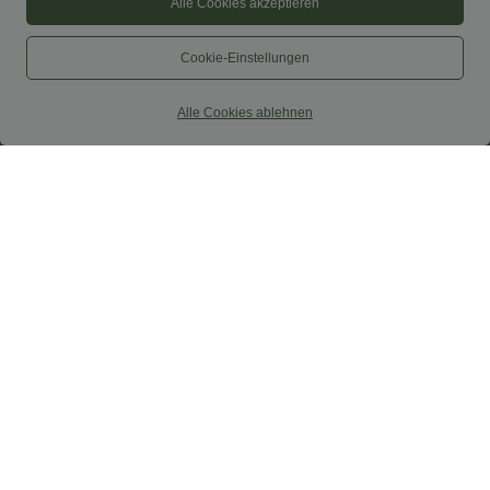
Alle Cookies akzeptieren
Cookie-Einstellungen
Alle Cookies ablehnen
$48.95 USD
$38.95 USD
$42.95 USD
2 Stück -10%, 3 Stück -15%, 4 Stück
2 Stück -10%, 3 Stück -15%, 4 Stück
-20%
-20%
Ärmelloses, gerafftes Midikleid mit
Capri-Hose mit hohem Bund und
eckigem Ausschnitt, integriertem BH
Seitentaschen - leinenähnliches Material
und überkreuztem Rückendesign
Sale