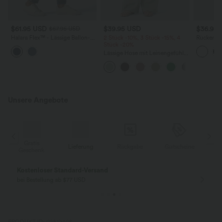
$61.95 USD
$39.95 USD
$36.95
$67.95 USD
Halara Flex™ - Lässige Ballon-
2 Stück -10%, 3 Stück -15%, 4
Rückenfre
Joggers aus Denim mit
Stück -20%
U-Ausschn
mittelhohem Bund und
Trägern 
Lässige Hose mit Leinengefühl,
mehreren Taschen
Saum
hoher Taille, Kordelzug an der
Seite und weitem Bein
Unsere Angebote
Gratis
Lieferung
Rückgabe
Gutscheine
k
Geschenk
Kostenloser Standard-Versand
bei Bestellung ab $77 USD