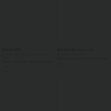
$39.95 USD
$44.95 USD
$48.95 USD
2 Stück -10%, 3 Stück -15%, 4 Stück
2 für 69 €, 3 für 99 €
-20%
Schmal zulaufende Golfhose aus Krepp
Halara UltraSculpt™ Rückenfreies Lauf-
mit hohem Bund und Seitentaschen
Tanktop mit U-Ausschnitt und
+11
überkreuztem, abgerundetem Saum