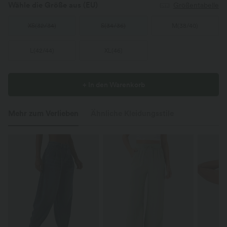
Wähle die Größe aus
(EU)
Größentabelle
XS
(
32/34
)
S
(
34/36
)
M
(
38/40
)
L
(
42/44
)
XL
(
46
)
+ In den Warenkorb
Mehr zum Verlieben
Ähnliche Kleidungsstile