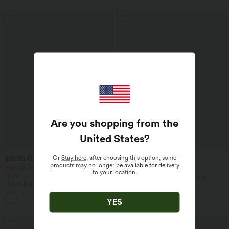
Sale
Sale
Are you shopping from the
United States
?
Or
Stay here
, after choosing this option, some
$61.95 USD
$44.95 USD
$64.95 USD
products may no longer be available for delivery
2 Stück -10%, 3 Stück -15%, 4 Stück
2 für 69 €, 3 für 99 €
to your location.
-20%
Halara Flex™ plissierte dehnbare
Halara Flex™ Baggy Jeans Low Rise mit
Stoffhose mit hohem Bund,
Knopf und Reißverschluss, mehreren
Seitentaschen und geradem Bein
+5
Taschen, weitem Bein
YES
Sale