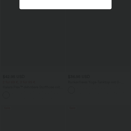
$42.95 USD
$36.95 USD
2 für 69 €, 3 für 99 €
Rückenfreies Yoga-Tanktop mit U-
Ausschnitt, überkreuzten Trägern und
Halara Flex™ dehnbare Stoffhose mit
abgerundetem Saum
hohem Bund, Waffelmuster,
+20
Seitentaschen und weitem Bein
Sale
Sale