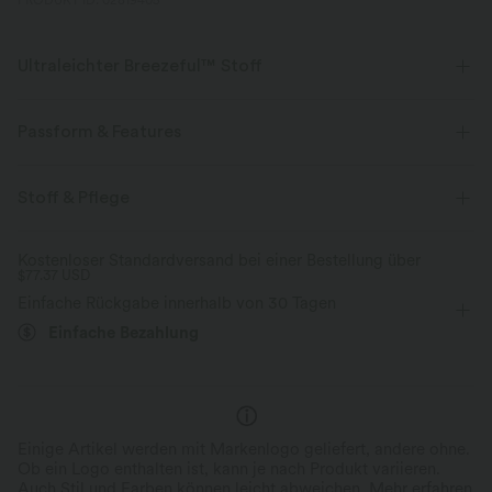
PRODUKT ID: 02819405
Ultraleichter Breezeful™ Stoff
Mache jede Bewegung mühelos. Dies ist unser leichtester Stoff, der
schnell trocknet, um zusätzlichen Komfort zu bieten.
Passform & Features
Vier-Wege-Stretch
Atmungsaktiv
Schmale Passform
Easy Peezy
Seitentaschen
Stoff & Pflege
V-Ausschnitt
Reißverschluss
lässig
bodenlang
Ultraleichtgewicht
schnelltrocknend
Kostenloser Standardversand bei einer Bestellung über
$77.37 USD
baggy
ärmellos
Hohe Dehnung
Feuchtigkeitsableitend
Einfache Rückgabe innerhalb von 30 Tagen
Vier-Wege-Stretch
Jumpsuit
Einfache Bezahlung
Einige Artikel werden mit Markenlogo geliefert, andere ohne.
Ob ein Logo enthalten ist, kann je nach Produkt variieren.
Auch Stil und Farben können leicht abweichen.
Mehr erfahren