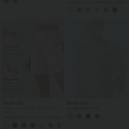
mehreren Taschen
Lässige Hose mit Leinengefühl, hoher
Taille, Kordelzug an der Seite und
weitem Bein
Sale
$31.95 USD
$31.95 USD
2 Stück -10%, 3 Stück -15%, 4 Stück
Lässiges Oberteil mit
-20%
Rundhalsausschnitt und
Fledermausärmeln
Softlyzero™ Airy - 2-in-1 Yoga-Shorts
mit superhohem Bund, mehreren
+23
Taschen und InstantCool - 17,78 cm