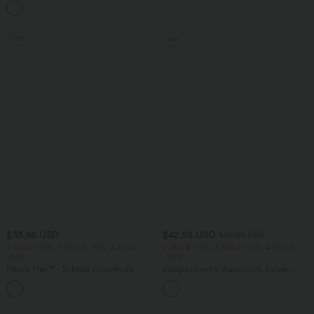
+1
weitem Bein
Sale
Sale
$33.95 USD
$42.95 USD
$50.95 USD
2 Stück -10%, 3 Stück -15%, 4 Stück
2 Stück -10%, 3 Stück -15%, 4 Stück
-20%
-20%
Halara Flex™ - Schmal zulaufende
Jumpsuit mit V-Ausschnitt, kurzen
Bürohose mit hohem Bund,
Ärmeln, plissierten Seitentaschen und
+8
Seitentaschen und Waffelstoff
weitem Bein, fließendem Waffelmuster