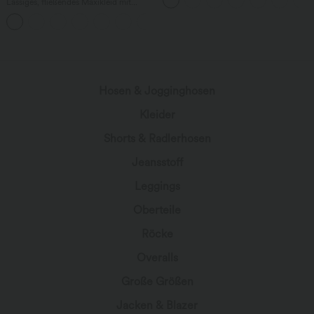
Bund und Gesäßtaschen
Lässiges, fließendes Maxikleid mit
Seitentaschen
Hosen & Jogginghosen
Kleider
Shorts & Radlerhosen
Jeansstoff
Leggings
Oberteile
Röcke
Overalls
Große Größen
Jacken & Blazer