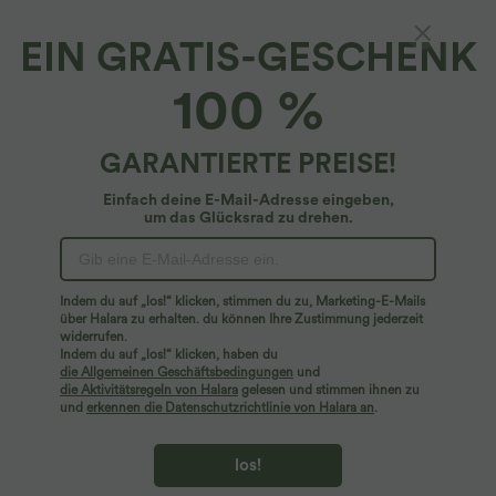
EIN GRATIS-GESCHENK
100 %
GARANTIERTE PREISE!
$56.95 USD
$33.95 USD
$36.95 USD
Einfach deine E-Mail-Adresse eingeben,
Ärmelloses Midikleid mit V-Ausschnitt,
Nimm 3, zahle 2; nimm 6, zahle 4
um das Glücksrad zu drehen.
Seitentaschen und Reißverschluss
Halara UltraSculpt™ - Formende
Workout-Leggings mit hohem Bund,
Seitentaschen und Bauchkontrolle
Indem du auf „los!“ klicken, stimmen du zu, Marketing-E-Mails
Sale
über Halara zu erhalten. du können Ihre Zustimmung jederzeit
widerrufen.
Indem du auf „los!“ klicken, haben du
die Allgemeinen Geschäftsbedingungen
und
die Aktivitätsregeln von Halara
gelesen und stimmen ihnen zu
und
erkennen die Datenschutzrichtlinie von Halara an
.
los!