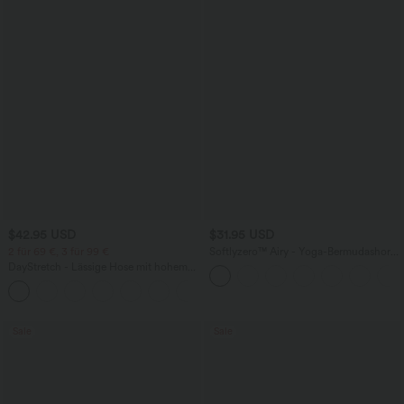
$42.95 USD
$31.95 USD
2 für 69 €, 3 für 99 €
Softlyzero™ Airy - Yoga-Bermudashorts
mit hohem Bund, mehreren Taschen
DayStretch - Lässige Hose mit hohem
und InstantCool
Bund, Seitentaschen und Barrel-Leg
+5
Sale
Sale