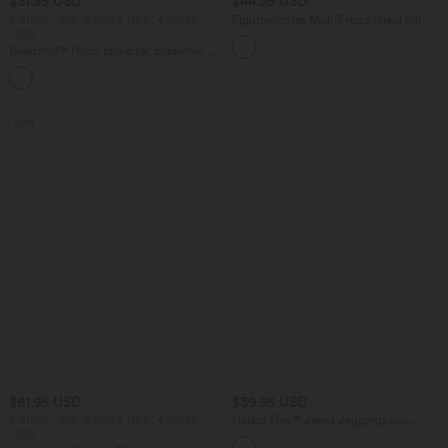
$31.95 USD
$44.95 USD
2 Stück -10%, 3 Stück -15%, 4 Stück
Figurbetontes Midi-Freizeitkleid mit
-20%
Schlitz, rückenfreiem Korsett mit
quadratischem Ausschnitt und Rüschen
Breezeful™ Hoch taillierter, plissierter 2-
in-1-Mini-Tanzrock mit Seiten- und
+9
Gesäßtasche, asymmetrischem Saum
und schnelltrocknendem Schnitt
Sale
$61.95 USD
$39.95 USD
2 Stück -10%, 3 Stück -15%, 4 Stück
Halara Flex™ Jeans Jeggings aus
-20%
elastischem Strick-Denim mit hohem