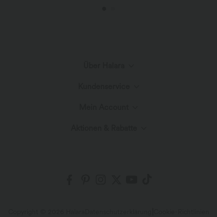
Über Halara
Kundenservice
Lerne Halara kennen
Mein Account
Hilfecenter
Stoffinnovation
Aktionen & Rabatte
Anmelden oder Registrieren
Kontakt
Blog
Halara-Gutscheine & Rabatte
Bestellverlauf
Versand & Zoll
Presse
Markenbotschafter
Bestellung verfolgen
Rückgabebedingungen
|
Copyright © 2026 Halara
Datenschutzerklärung
Cookie-Richtlinien
Affiliate-Programme