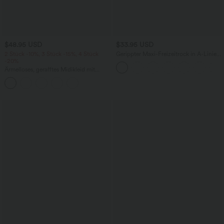
$48.95 USD
$33.95 USD
2 Stück -10%, 3 Stück -15%, 4 Stück
Gerippter Maxi-Freizeitrock in A-Linie
-20%
mit hohem Bund und Schlitzsaum
Ärmelloses, gerafftes Midikleid mit
eckigem Ausschnitt, integriertem BH
und überkreuztem Rückendesign