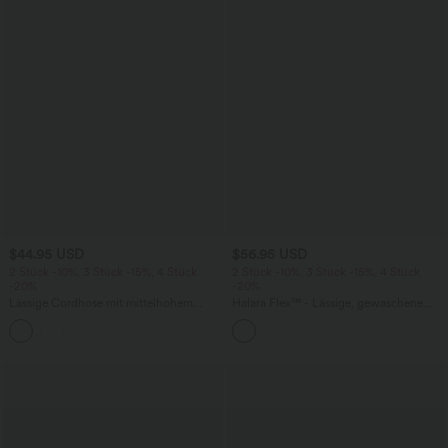
$44.95 USD
$56.95 USD
2 Stück -10%, 3 Stück -15%, 4 Stück
2 Stück -10%, 3 Stück -15%, 4 Stück
-20%
-20%
Lässige Cordhose mit mittelhohem
Halara Flex™ - Lässige, gewaschene
Bund, Reißverschluss und Seitentaschen
Baggy-Jeans aus drapiertem Lyocell mit
+7
mittelhohem Bund, mehreren Taschen
und weitem Bein