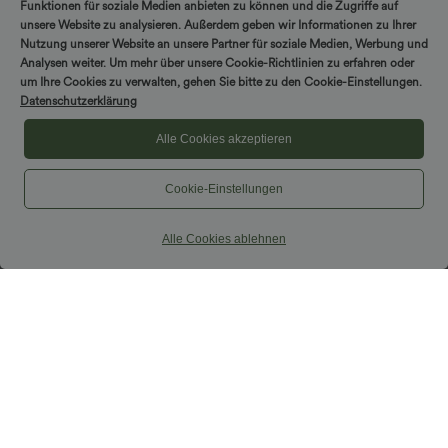
Funktionen für soziale Medien anbieten zu können und die Zugriffe auf
unsere Website zu analysieren. Außerdem geben wir Informationen zu Ihrer
Nutzung unserer Website an unsere Partner für soziale Medien, Werbung und
Analysen weiter. Um mehr über unsere Cookie-Richtlinien zu erfahren oder
um Ihre Cookies zu verwalten, gehen Sie bitte zu den Cookie-Einstellungen.
Datenschutzerklärung
Alle Cookies akzeptieren
Cookie-Einstellungen
Alle Cookies ablehnen