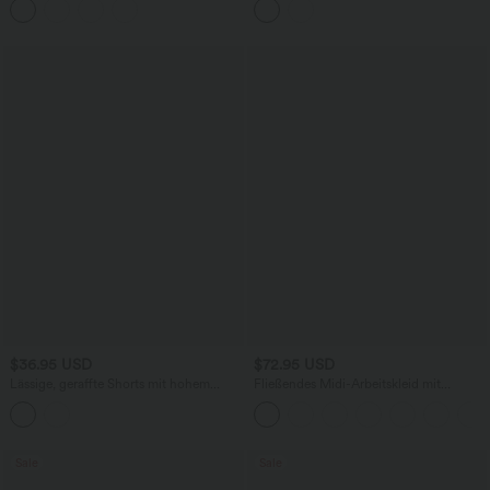
$36.95 USD
$72.95 USD
Lässige, geraffte Shorts mit hohem
Fließendes Midi-Arbeitskleid mit
Bund, mehreren Taschen und Poka-Dots
Seitentaschen, Fledermausärmeln und
- 7,6 cm
Bauchkontrolle
Sale
Sale