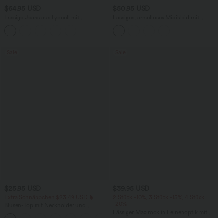
$64.95 USD
$50.95 USD
Lässige Jeans aus Lyocell mit
Lässiges, ärmelloses Midikleid mit
mittelhohem Bund, mehreren Taschen
Rundhalsausschnitt, integriertem BH
und Kordelzug
und Rüschensaum
Sale
Sale
$25.95 USD
$39.95 USD
Extra Schnäppchen $23.49 USD
2 Stück -10%, 3 Stück -15%, 4 Stück
-20%
Blusen-Top mit Neckholder und
Schlüssellochausschnitt, plissiert,
Lässiger Maxirock in Leinenoptik mit