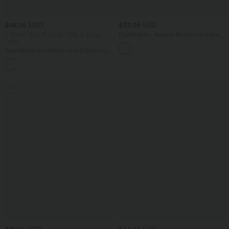
$48.95 USD
$33.95 USD
2 Stück -10%, 3 Stück -15%, 4 Stück
DayStretch - Arbeits-Shorts mit hohem
-20%
Bund, Seitentaschen und weitem Bein
Abendkleid mit Schlitz und Schnürung,
gerafft, rückenfrei, figurbetont
+7
Sale