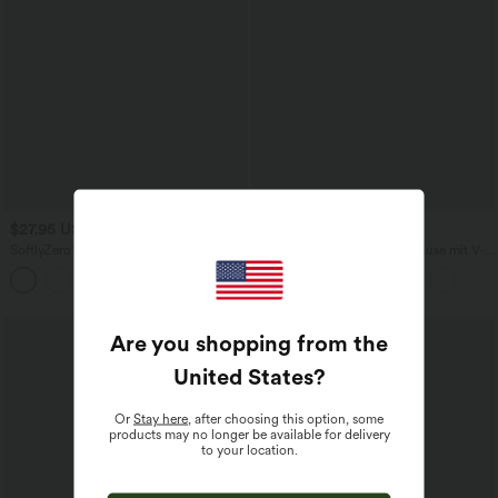
$27.95 USD
$31.95 USD
SoftlyZero™ - 2-in-1 Yoga-Shorts mit
Ärmellose, oversized Büro-Bluse mit V-
hohem Crossover-Bund, mehreren
Ausschnitt - knitterfrei
Taschen und Ösen - schnelltrocknend,
7,6 cm
Are you shopping from the
United States
?
Or
Stay here
, after choosing this option, some
products may no longer be available for delivery
to your location.