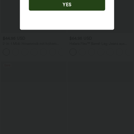
YES
$44.95 USD
$64.95 USD
2-in-1 Midi-Hosenrock mit hohem
Halara Flex™ Barrel-Leg-Jeans aus
Bund, Seitentaschen, Kordelzug und
elastischem Strick-Denim mit niedrigem
+15
kontrastierendem Netz
Bund, Knopf, Reißverschluss und
mehreren Taschen
Sale