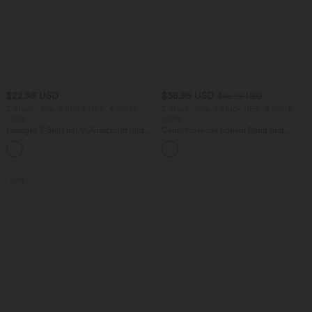
$22.95 USD
$38.95 USD
$42.95 USD
2 Stück -10%, 3 Stück -15%, 4 Stück
2 Stück -10%, 3 Stück -15%, 4 Stück
-20%
-20%
Lässiges T-Shirt mit V-Ausschnitt und
Capri-Hose mit hohem Bund und
kurzen Ärmeln
Seitentaschen - leinenähnliches Material
+9
Sale