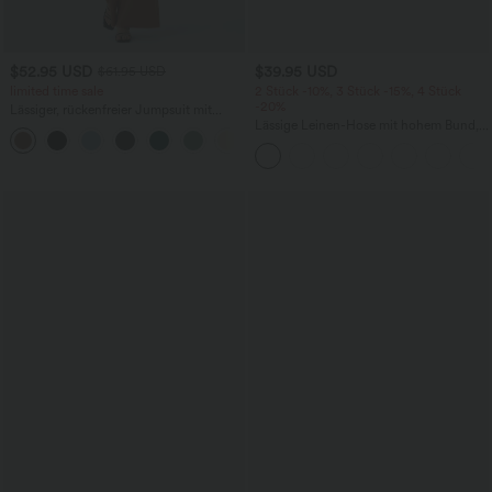
$52.95 USD
$39.95 USD
$61.95 USD
limited time sale
2 Stück -10%, 3 Stück -15%, 4 Stück
-20%
Lässiger, rückenfreier Jumpsuit mit
Seitentaschen
Lässige Leinen-Hose mit hohem Bund,
+10
Kordelzug, weitem Bein und Taschen