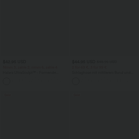
$42.95 USD
$44.95 USD
$48.95 USD
Nimm 3, zahle 2; nimm 6, zahle 4
2 für 69 €, 3 für 99 €
Halara UltraSculpt™ - Formende
Schlaghose mit mittlerem Bund und
Workout-Leggings mit hohem Bund,
seitlichen Reißverschlusstaschen
+13
Seitentaschen, Booty-Scrunch und
Bauchkontrolle
Sale
Sale