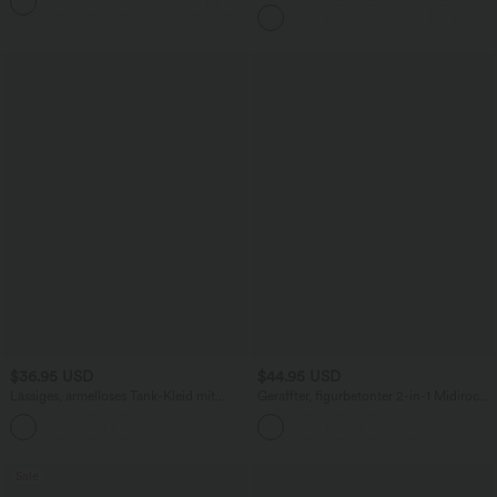
+3
ärmellos, abgerundeter Saum
hohem Bund und Kordelzug
$36.95 USD
$44.95 USD
Lässiges, ärmelloses Tank-Kleid mit
Geraffter, figurbetonter 2-in-1 Midirock
Rundhalsausschnitt und Seitentaschen
aus Kunstleder mit hohem Bund und
abgerundetem Saum
Sale