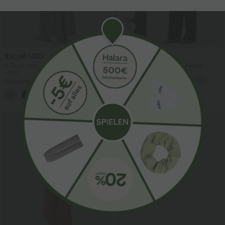
$50.95 USD
$67.95 USD
2 Stück -10%, 3 Stück -15%, 4 Stück
Ärmelloser Jumpsuit mit U-Boot-
-20%
Ausschnitt, Seitentaschen, seitlichen
Bindebändern, Streifen und InstantCool
Rückenfreies, gedrehtes Urlaubs-
- Easy Peezy Edition
Maxikleid mit Seitentaschen und Schlitz
+8
Sale