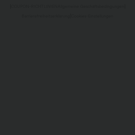
|
|
COUPON-RICHTLINIEN
Allgemeine Geschäftsbedingungen
Kontodetails
Größenhilfe
|
Barrierefreiheitserklärung
Cookies-Einstellungen
Passwort ändern
Sitemap