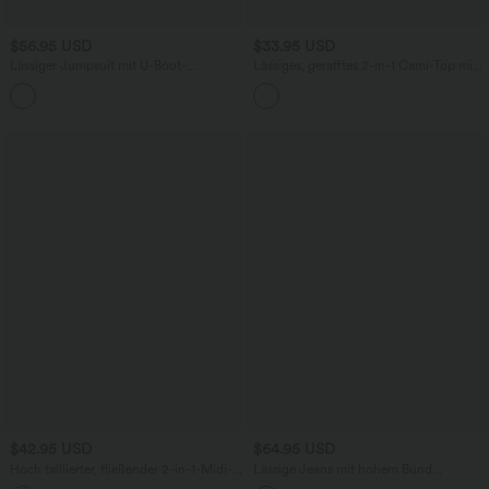
$56.95 USD
$33.95 USD
Lässiger Jumpsuit mit U-Boot-
Lässiges, gerafftes 2-in-1 Cami-Top mit
Ausschnitt, Seitentaschen, kurzen
verstellbaren Trägern und integriertem
Ärmeln und Kordelzug - Easy Peezy
BH
Edition
$42.95 USD
$64.95 USD
Hoch taillierter, fließender 2-in-1-Midi-
Lässige Jeans mit hohem Bund
Tanzrock mit Seitentasche
mehreren Taschen und weitem Bein