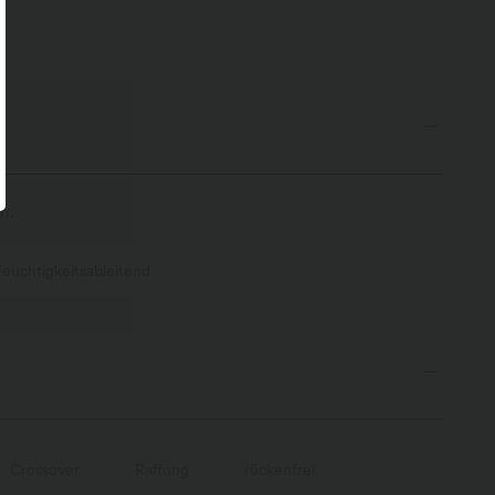
ensaum
n.
Feuchtigkeitsableitend
Crossover
Raffung
rückenfrei