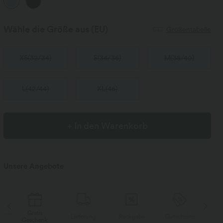
Wähle die Größe aus
(EU)
Größentabelle
XS
(
32/34
)
S
(
34/36
)
M
(
38/40
)
L
(
42/44
)
XL
(
46
)
+ In den Warenkorb
Unsere Angebote
Gratis
Lieferung
Rückgabe
Gutscheine
Li
Geschenk