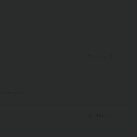
Hilfreich
(
0
)
nalen Text ansehen
Hilfreich
(
1
)