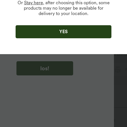
Rüsch
Or
Stay here
, after choosing this option, some
products may no longer be available for
delivery to your location.
u auf „los!“ klicken, stimmen du zu, Marketing-E-Mails über
zu erhalten. du können Ihre Zustimmung jederzeit widerrufen.
YES
u auf „los!“ klicken, haben du
lgemeinen Geschäftsbedingungen
und
ivitätsregeln von Halara
gelesen und stimmen ihnen zu und
n die Datenschutzrichtlinie von Halara an
.
 Stoff, der schnell trocknet, um zusätzlichen Komfort zu biete
los!
Ultraleichtgewicht
schnelltrocknend
ntaschen
überkreuzter Rücken
Rundhalsausschnitt