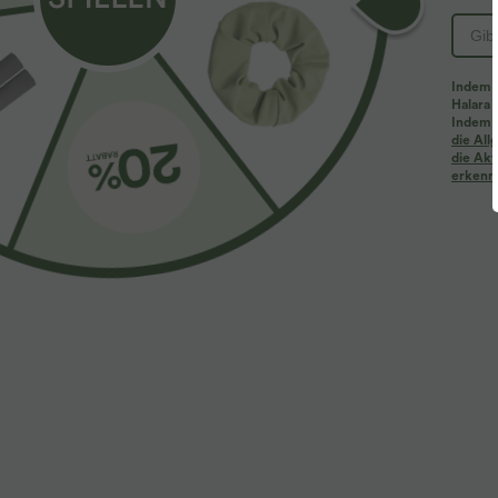
PRODUKT ID: 02809119
Indem d
Halara 
Ultraleichter Breezeful™ Stoff
Indem d
die Al
die Akt
erkenne
Mache jede Bewegung mühelos. Dies ist unser leichtester
Vier-Wege-Stretch
Atmungsaktiv
Passform & Features
Für: Freizeitaktivitäten
eingenähter BH
Seite