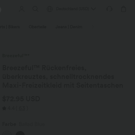
Deutschland
(
USD
)
ts | Bikers
Oberteile
Jeans | Denim
Leggings
Plus-Size
Breezeful™*
Breezeful™ Rückenfreies,
überkreuztes, schnelltrocknendes
Maxi-Freizeitkleid mit Seitentaschen
$72.95 USD
4.4
(
63
)
Farbe
Ballad Blue