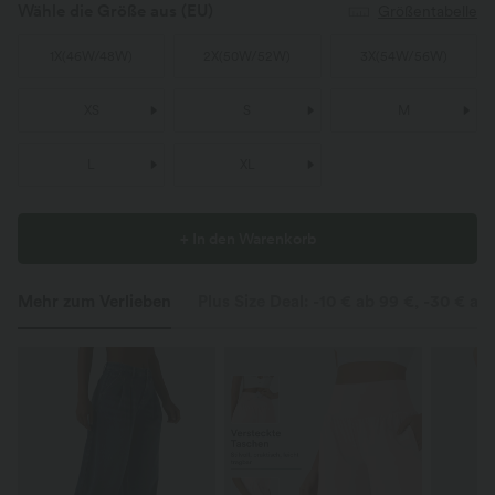
Wähle die Größe aus
(EU)
Größentabelle
1X
(
46W/48W
)
2X
(
50W/52W
)
3X
(
54W/56W
)
XS
S
M
L
XL
+ In den Warenkorb
Mehr zum Verlieben