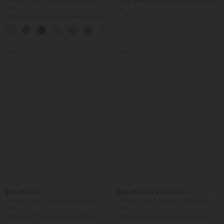
2 Stück -10%, 3 Stück -15%, 4 Stück
Yoga-Tanktop mit Rundhalsausschnitt,
-20%
Rüschen und InstantCool
Fließende hosenrock in Leinenoptik mit
mittelhohem Bund, Seitentaschen und
+1
weitem Bein
Sale
Sale
$33.95 USD
$42.95 USD
$50.95 USD
2 Stück -10%, 3 Stück -15%, 4 Stück
2 Stück -10%, 3 Stück -15%, 4 Stück
-20%
-20%
Halara Flex™ - Schmal zulaufende
Jumpsuit mit V-Ausschnitt, kurzen
Bürohose mit hohem Bund,
Ärmeln, plissierten Seitentaschen und