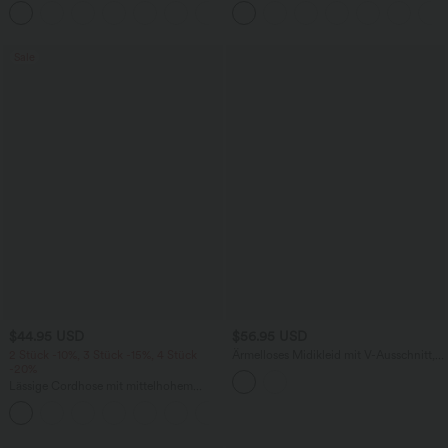
+8
Seitentaschen und Waffelstoff
weitem Bein, fließendem Waffelmuster
Sale
$44.95 USD
$56.95 USD
2 Stück -10%, 3 Stück -15%, 4 Stück
Ärmelloses Midikleid mit V-Ausschnitt,
-20%
Seitentaschen und Reißverschluss
Lässige Cordhose mit mittelhohem
Bund, Reißverschluss und Seitentaschen
+7