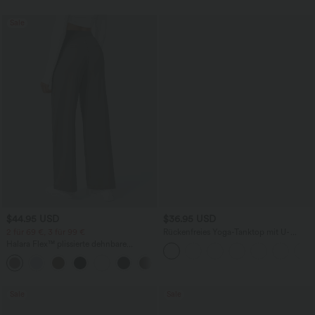
Sale
$44.95 USD
$36.95 USD
2 für 69 €, 3 für 99 €
Rückenfreies Yoga-Tanktop mit U-
Ausschnitt, überkreuzten Trägern und
Halara Flex™ plissierte dehnbare
abgerundetem Saum
Stoffhose mit hohem Bund,
+23
Seitentaschen und geradem Bein
Sale
Sale