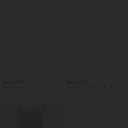
$44.95 USD
$44.95 USD
2-in-1 Midi-Hosenrock mit hohem
Lässiges Top mit kurzen Ärmeln,
Bund, Seitentaschen, Kordelzug und
integriertem BH, One-Shoulder-Design,
+15
kontrastierendem Netz
Polka-Dots und abgerundetem Saum