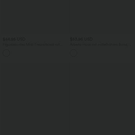
$44.95 USD
$53.95 USD
Figurbetontes Midi-Freizeitkleid mit
Arbeits-Hose mit mittelhohem Bund,
Schlitz, rückenfreiem Korsett mit
Seitentaschen und Barrel-Leg
+6
quadratischem Ausschnitt und Rüschen