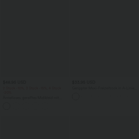
$48.95 USD
$33.95 USD
2 Stück -10%, 3 Stück -15%, 4 Stück
Gerippter Maxi-Freizeitrock in A-Linie
-20%
mit hohem Bund und Schlitzsaum
Ärmelloses, gerafftes Midikleid mit
eckigem Ausschnitt, integriertem BH
und überkreuztem Rückendesign