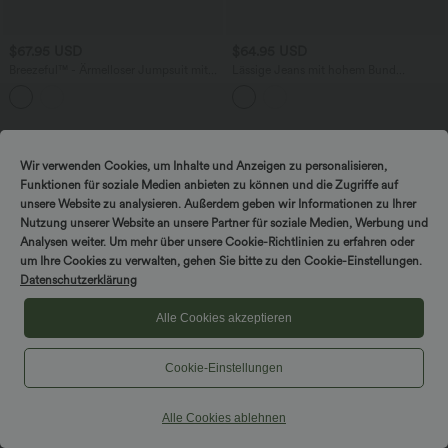
$67.95 USD
$64.95 USD
Breezeful™ - Ärmelloser Jumpsuit mit
Lässige Jeans mit hohem Bund
Seitentaschen - schnelltrocknend, Easy
mehreren Taschen und weitem Bein
Peezy Edition
Sale
Wir verwenden Cookies, um Inhalte und Anzeigen zu personalisieren,
Funktionen für soziale Medien anbieten zu können und die Zugriffe auf
unsere Website zu analysieren. Außerdem geben wir Informationen zu Ihrer
Nutzung unserer Website an unsere Partner für soziale Medien, Werbung und
Analysen weiter. Um mehr über unsere Cookie-Richtlinien zu erfahren oder
um Ihre Cookies zu verwalten, gehen Sie bitte zu den Cookie-Einstellungen.
Datenschutzerklärung
Alle Cookies akzeptieren
Cookie-Einstellungen
Alle Cookies ablehnen
$44.95 USD
$50.95 USD
2 Stück -10%, 3 Stück -15%, 4 Stück