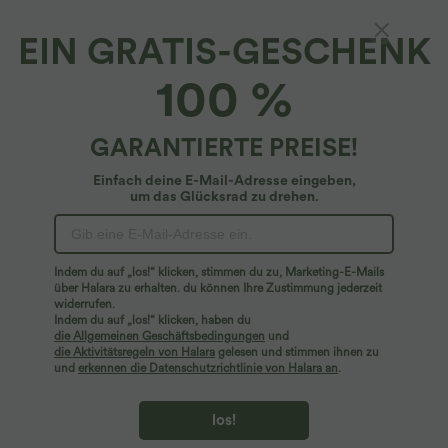
EIN GRATIS-GESCHENK
Breezeful™*
100 %
Breezeful™ - Lässiges, fließendes Latzkleid in
Midilänge mit mehreren Taschen,
verstellbaren Trägern und Knöpfen - Plus-
4.7
(
79
)
GARANTIERTE PREISE!
Size, schnelltrocknend
$56.95 USD
Plus Size Deal: -10 € ab 99 €, -30 € ab 199 €
Einfach deine E-Mail-Adresse eingeben,
um das Glücksrad zu drehen.
Indem du auf „los!“ klicken, stimmen du zu, Marketing-E-Mails
über Halara zu erhalten. du können Ihre Zustimmung jederzeit
widerrufen.
Indem du auf „los!“ klicken, haben du
die Allgemeinen Geschäftsbedingungen
und
die Aktivitätsregeln von Halara
gelesen und stimmen ihnen zu
und
erkennen die Datenschutzrichtlinie von Halara an
.
los!