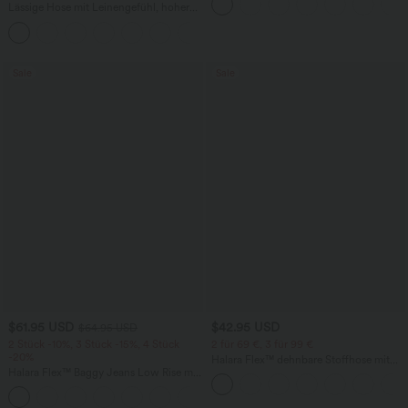
Fledermausärmeln
Lässige Hose mit Leinengefühl, hoher
Taille, Kordelzug an der Seite und
+15
weitem Bein
Sale
Sale
$61.95 USD
$42.95 USD
$64.95 USD
2 Stück -10%, 3 Stück -15%, 4 Stück
2 für 69 €, 3 für 99 €
-20%
Halara Flex™ dehnbare Stoffhose mit
Halara Flex™ Baggy Jeans Low Rise mit
hohem Bund, Waffelmuster,
Knopf und Reißverschluss, mehreren
Seitentaschen und weitem Bein
+5
Taschen, weitem Bein