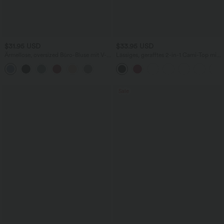
$31.95 USD
$33.95 USD
Ärmellose, oversized Büro-Bluse mit V-
Lässiges, gerafftes 2-in-1 Cami-Top mit
Ausschnitt - knitterfrei
verstellbaren Trägern und integriertem
BH
Sale