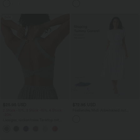
- 7,6 cm
Bund und mehreren Taschen
Sale
$25.95 USD
$72.95 USD
2 Stück -10%, 3 Stück -15%, 4 Stück
Fließendes Midi-Arbeitskleid mit
-20%
Seitentaschen, Fledermausärmeln und
Bauchkontrolle
Lässiges, rückenfreies Tanktop mit
verstellbaren Trägern, gedrehtem
Rückendesign und Schnalle