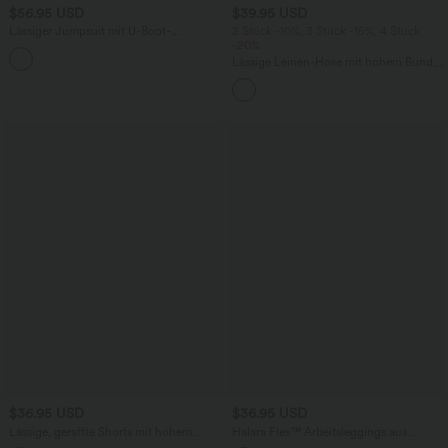
$56.95 USD
$39.95 USD
Lässiger Jumpsuit mit U-Boot-
2 Stück -10%, 3 Stück -15%, 4 Stück
Ausschnitt, Seitentaschen, kurzen
-20%
Ärmeln und Kordelzug - Easy Peezy
Lässige Leinen-Hose mit hohem Bund,
Edition
Kordelzug, weitem Bein und Taschen
$36.95 USD
$36.95 USD
Lässige, geraffte Shorts mit hohem
Halara Flex™ Arbeitsleggings aus
Bund, mehreren Taschen und Poka-Dots
elastischem Strick-Denim mit hohem