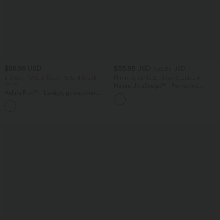
$56.95 USD
$33.95 USD
$36.95 USD
2 Stück -10%, 3 Stück -15%, 4 Stück
Nimm 3, zahle 2; nimm 6, zahle 4
-20%
Halara UltraSculpt™ - Formende
Halara Flex™ - Lässige, gewaschene
Workout-Leggings mit hohem Bund,
Baggy-Jeans aus drapiertem Lyocell mit
Seitentaschen und Bauchkontrolle
mittelhohem Bund, mehreren Taschen
und weitem Bein