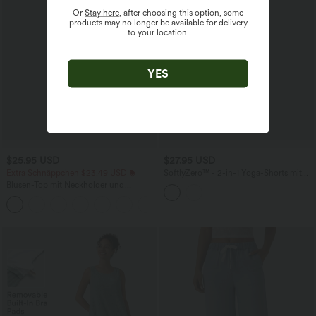
Or
Stay here
, after choosing this option, some
products may no longer be available for delivery
to your location.
YES
$25.95 USD
$27.95 USD
Extra Schnäppchen $23.49 USD
SoftlyZero™ - 2-in-1 Yoga-Shorts mit
hohem Crossover-Bund, mehreren
Blusen-Top mit Neckholder und
Taschen und Ösen - schnelltrocknend,
Schlüssellochausschnitt, plissiert,
7,6 cm
+3
ärmellos, abgerundeter Saum