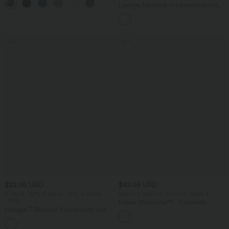
+16
und InstantCool
Lässiger Maxirock in Leinenoptik mit
hohem Bund und Kordelzug
Sale
Sale
$22.95 USD
$42.95 USD
2 Stück -10%, 3 Stück -15%, 4 Stück
Nimm 3, zahle 2; nimm 6, zahle 4
-20%
Halara UltraSculpt™ - Formende
Lässiges T-Shirt mit V-Ausschnitt und
Workout-Leggings mit hohem Bund,
kurzen Ärmeln
Seitentaschen, Booty-Scrunch und
+9
Bauchkontrolle