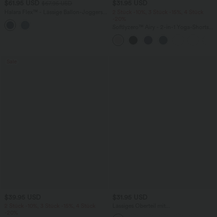
$61.95 USD
$31.95 USD
$67.95 USD
Halara Flex™ - Lässige Ballon-Joggers
2 Stück -10%, 3 Stück -15%, 4 Stück
aus Denim mit mittelhohem Bund und
-20%
mehreren Taschen
Softlyzero™ Airy - 2-in-1 Yoga-Shorts
mit superhohem Bund, mehreren
Taschen und InstantCool - 17,78 cm
Sale
$39.95 USD
$31.95 USD
2 Stück -10%, 3 Stück -15%, 4 Stück
Lässiges Oberteil mit
-20%
Rundhalsausschnitt und