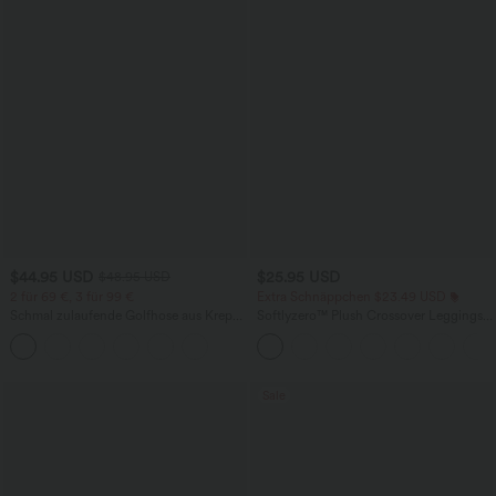
$44.95 USD
$25.95 USD
$48.95 USD
2 für 69 €, 3 für 99 €
Extra Schnäppchen $23.49 USD
Schmal zulaufende Golfhose aus Krepp
Softlyzero™ Plush Crossover Leggings
mit hohem Bund und Seitentaschen
mit Taschen
Sale