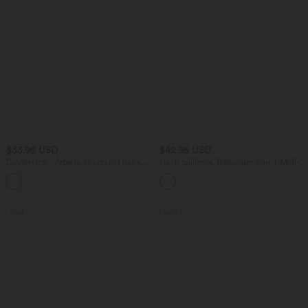
$33.95 USD
$42.95 USD
DayStretch - Arbeits-Shorts mit hohem
Hoch taillierter, fließender 2-in-1-Midi-
Bund, Seitentaschen und weitem Bein
Tanzrock mit Seitentasche
+11
Sale
Sale