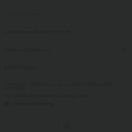
PRODUKT ID: 02875148
Ultraleichter Breezeful™ Stoff
Mache jede Bewegung mühelos. Dies ist unser leichtester Stoff, der
schnell trocknet, um zusätzlichen Komfort zu bieten.
Passform & Features
Vier-Wege-Stretch
Atmungsaktiv
Für: Freizeitaktivitäten
verstellbare Träger
Vordertasche
Stoff & Pflege
Seitentaschen
Midi
A-Linie
Mittlere Dehnung
Ultraleichtgewicht
schnelltrocknend
Kostenloser Standardversand bei einer Bestellung über
$77.37 USD
Vier-Wege-Stretch
Feuchtigkeitsableitend
Einfache Rückgabe innerhalb von 30 Tagen
Einfache Bezahlung