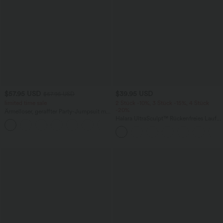
$57.95 USD
$39.95 USD
$67.95 USD
limited time sale
2 Stück -10%, 3 Stück -15%, 4 Stück
-20%
Ärmelloser, geraffter Party-Jumpsuit mit
V-Ausschnitt, Seitentaschen und
Halara UltraSculpt™ Rückenfreies Lauf-
+7
unsichtbarem Reißverschluss - pipi-
Tanktop mit U-Ausschnitt und
praktisch
überkreuztem, abgerundetem Saum