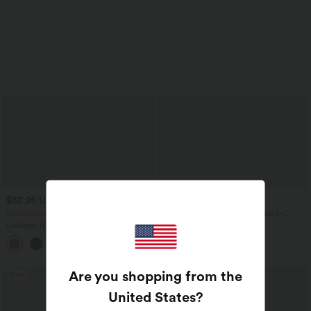
$52.95 USD
$67.95 USD
$61.95 USD
limited time sale
Ärmelloser Jumpsuit mit U-Boot-
Ausschnitt, Seitentaschen, seitlichen
Lässiger, rückenfreier Jumpsuit mit
Bindebändern, Streifen und InstantCool
Seitentaschen
- Easy Peezy Edition
+10
Are you shopping from the
Sale
United States
?