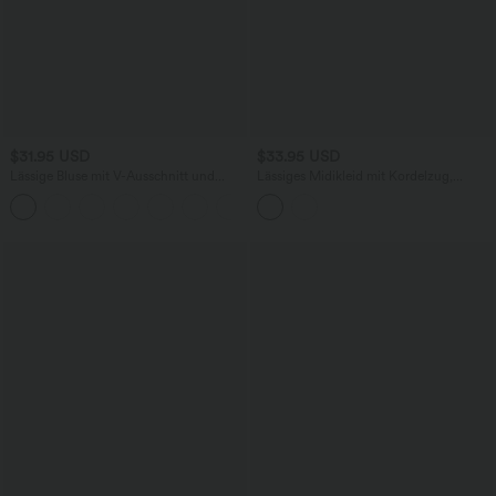
$31.95 USD
$33.95 USD
Lässige Bluse mit V-Ausschnitt und
Lässiges Midikleid mit Kordelzug,
kurzen Puffärmeln
Schlitz und geschwungenem Saum