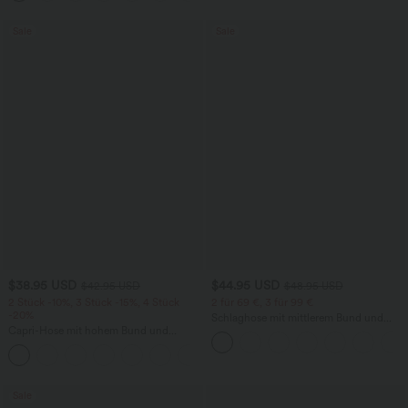
Sale
Sale
$38.95 USD
$44.95 USD
$42.95 USD
$48.95 USD
2 Stück -10%, 3 Stück -15%, 4 Stück
2 für 69 €, 3 für 99 €
-20%
Schlaghose mit mittlerem Bund und
Capri-Hose mit hohem Bund und
seitlichen Reißverschlusstaschen
Seitentaschen - leinenähnliches Material
+7
Sale