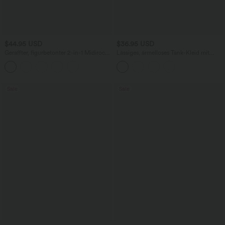
$44.95 USD
$36.95 USD
Geraffter, figurbetonter 2-in-1 Midirock
Lässiges, ärmelloses Tank-Kleid mit
aus Kunstleder mit hohem Bund und
Rundhalsausschnitt und Seitentaschen
abgerundetem Saum
Sale
Sale