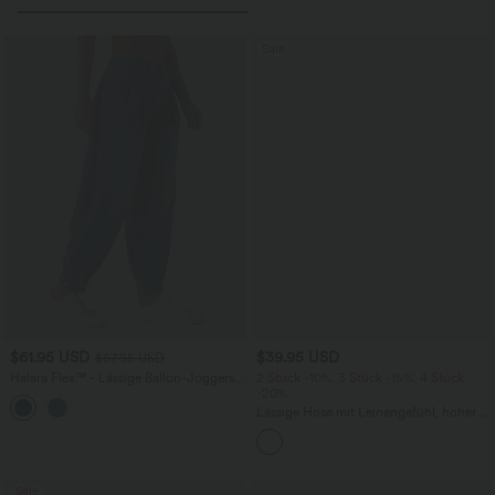
Sale
$61.95 USD
$39.95 USD
$67.95 USD
Halara Flex™ - Lässige Ballon-Joggers
2 Stück -10%, 3 Stück -15%, 4 Stück
aus Denim mit mittelhohem Bund und
-20%
mehreren Taschen
Lässige Hose mit Leinengefühl, hoher
Taille, Kordelzug an der Seite und
weitem Bein
Sale