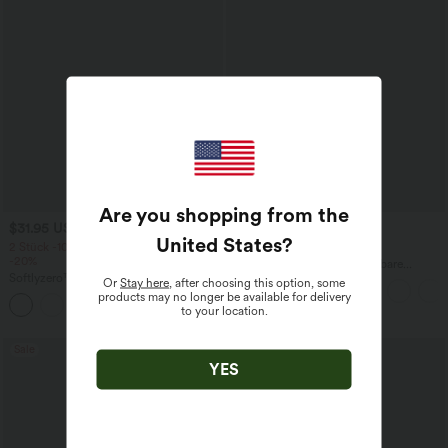
Are you shopping from the
$31.95 USD
$44.95 USD
United States
?
2 Stück -10%, 3 Stück -15%, 4 Stück
2 für 69 €, 3 für 99 €
-20%
Halara Flex™ plissierte dehnbare
Softlyzero™ Airy - 2-in-1 Yoga-Shorts
Stoffhose mit hohem Bund,
Or
Stay here
, after choosing this option, some
mit superhohem Bund, mehreren
Seitentaschen und geradem Bein
products may no longer be available for delivery
+23
Taschen und InstantCool - 17,78 cm
to your location.
Sale
YES