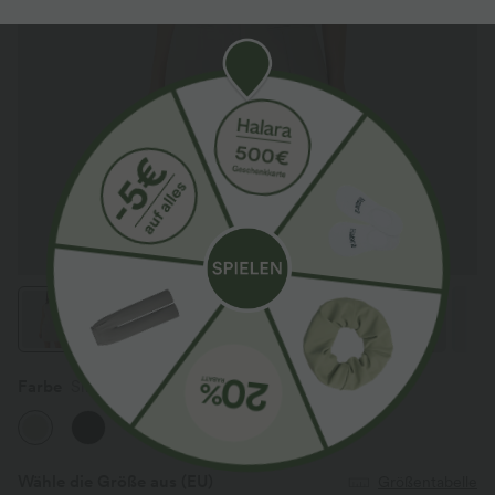
Farbe
Silver Birch
Wähle die Größe aus
(EU)
Größentabelle