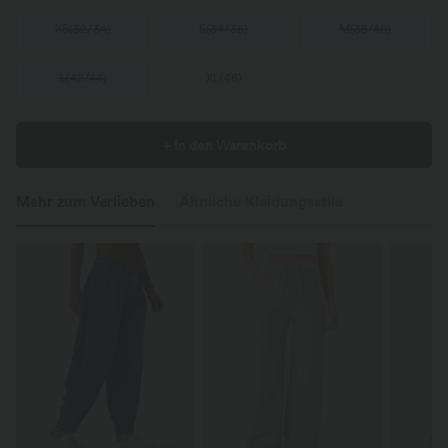
XS
(
32/34
)
S
(
34/36
)
M
(
38/40
)
L
(
42/44
)
XL
(
46
)
+ In den Warenkorb
Mehr zum Verlieben
Ähnliche Kleidungsstile