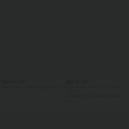
Sale
$44.95 USD
$50.95 USD
Halara Flex™ - Lässige Baggy-Denim-
2 Stück -10%, 3 Stück -15%, 4 Stück
Shorts mit hohem Crossover-Bund und
-20%
mehreren Taschen
Jumpsuit mit V-Ausschnitt, kurzen
Ärmeln, plissierten Seitentaschen und
weitem Bein, fließendem Waffelmuster
Sale