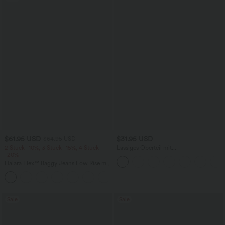
$61.95 USD
$31.95 USD
$64.95 USD
2 Stück -10%, 3 Stück -15%, 4 Stück
Lässiges Oberteil mit
-20%
Rundhalsausschnitt und
Fledermausärmeln
Halara Flex™ Baggy Jeans Low Rise mit
Knopf und Reißverschluss, mehreren
+5
Taschen, weitem Bein
Sale
Sale