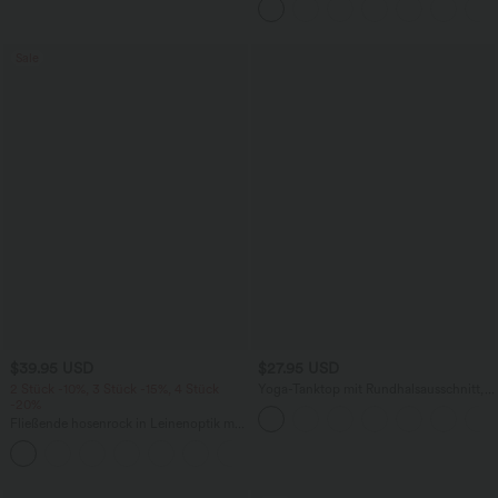
Seitentaschen und Waffelstoff
Sale
$39.95 USD
$27.95 USD
2 Stück -10%, 3 Stück -15%, 4 Stück
Yoga-Tanktop mit Rundhalsausschnitt,
-20%
Rüschen und InstantCool
Fließende hosenrock in Leinenoptik mit
mittelhohem Bund, Seitentaschen und
+1
weitem Bein