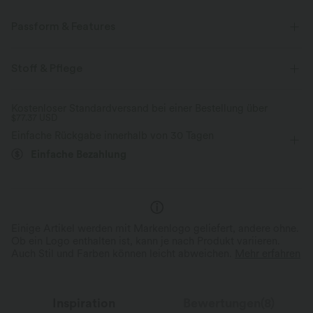
Passform & Features
Für: Arbeit, Pendeln und Freizeitaktivitäten
Vordertasche
Stoff & Pflege
U-Boot-Ausschnitt
Cut-Outs
halber Reißverschluss
Kostenloser Standardversand bei einer Bestellung über
$77.37 USD
Knopfleiste
Reißverschluss
verlängerter Minirock
Einfache Rückgabe innerhalb von 30 Tagen
ärmellos
Zwei-Wege-Stretch
Einfache Bezahlung
Einige Artikel werden mit Markenlogo geliefert, andere ohne.
Ob ein Logo enthalten ist, kann je nach Produkt variieren.
Auch Stil und Farben können leicht abweichen.
Mehr erfahren
Inspiration
Bewertungen(8)