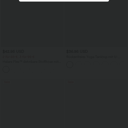
$42.95 USD
$36.95 USD
2 für 69 €, 3 für 99 €
Rückenfreies Yoga-Tanktop mit U-
Ausschnitt, überkreuzten Trägern und
Halara Flex™ dehnbare Stoffhose mit
abgerundetem Saum
hohem Bund, Waffelmuster,
+20
Seitentaschen und weitem Bein
Sale
Sale