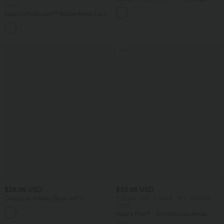
-20%
Schlitz und geschwungenem Saum
Halara UltraSculpt™ Rückenfreies Lauf-
Tanktop mit U-Ausschnitt und
+11
überkreuztem, abgerundetem Saum
Sale
$28.95 USD
$33.95 USD
Oversized Arbeits-Bluse mit V-
2 Stück -10%, 3 Stück -15%, 4 Stück
Ausschnitt und kurzen Ärmeln -
-20%
+1
knitterfrei
Halara Flex™ - Schmal zulaufende
Bürohose mit hohem Bund,