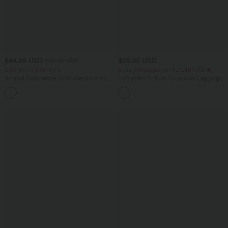
$44.95 USD
$25.95 USD
$48.95 USD
2 für 69 €, 3 für 99 €
Extra Schnäppchen $23.49 USD
Schmal zulaufende Golfhose aus Krepp
Softlyzero™ Plush Crossover Leggings
mit hohem Bund und Seitentaschen
mit Taschen