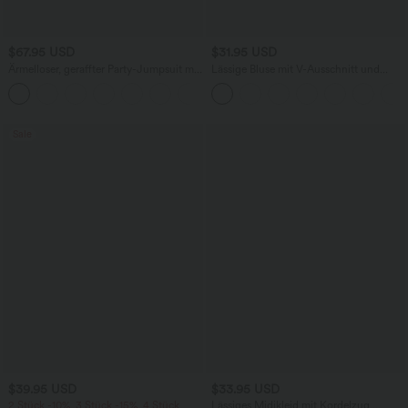
$67.95 USD
$31.95 USD
Ärmelloser, geraffter Party-Jumpsuit mit
Lässige Bluse mit V-Ausschnitt und
V-Ausschnitt, Seitentaschen und
kurzen Puffärmeln
+7
unsichtbarem Reißverschluss - pipi-
praktisch
Sale
$39.95 USD
$33.95 USD
2 Stück -10%, 3 Stück -15%, 4 Stück
Lässiges Midikleid mit Kordelzug,