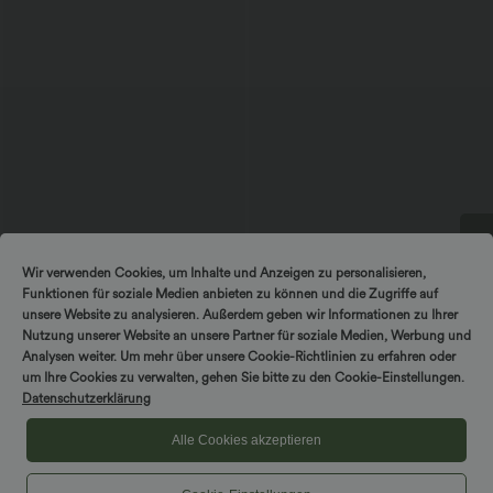
$33.95 USD
$56.95 USD
$36.95 USD
Wir verwenden Cookies, um Inhalte und Anzeigen zu personalisieren,
DREH & GEWINNE!
Nimm 3, zahle 2; nimm 6, zahle 4
Ärmelloses Midikleid mit V-Ausschnitt,
Funktionen für soziale Medien anbieten zu können und die Zugriffe auf
Seitentaschen und Reißverschluss
Halara UltraSculpt™ - Formende
Workout-Leggings mit hohem Bund,
unsere Website zu analysieren. Außerdem geben wir Informationen zu Ihrer
+17
Seitentaschen und Bauchkontrolle
Nutzung unserer Website an unsere Partner für soziale Medien, Werbung und
Analysen weiter. Um mehr über unsere Cookie-Richtlinien zu erfahren oder
um Ihre Cookies zu verwalten, gehen Sie bitte zu den Cookie-Einstellungen.
Sale
Datenschutzerklärung
Alle Cookies akzeptieren