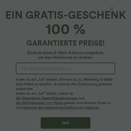
EIN GRATIS-GESCHENK
Ärmelloses Arbeits-Minikleid mit U-Boot-
100 %
Ausschnitt und unsichtbarem Reißverschluss
4.9
(
8
)
GARANTIERTE PREISE!
$34.95 USD
$59.95 USD
Einfach deine E-Mail-Adresse eingeben,
um das Glücksrad zu drehen.
Indem du auf „los!“ klicken, stimmen du zu, Marketing-E-Mails
über Halara zu erhalten. du können Ihre Zustimmung jederzeit
widerrufen.
Indem du auf „los!“ klicken, haben du
die Allgemeinen Geschäftsbedingungen
und
die Aktivitätsregeln von Halara
gelesen und stimmen ihnen zu
und
erkennen die Datenschutzrichtlinie von Halara an
.
los!