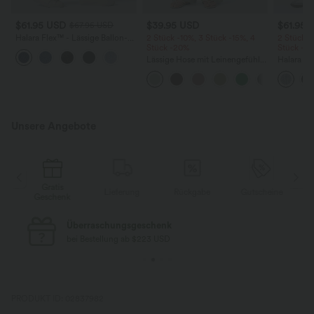
$61.95 USD
$39.95 USD
$61.95 
$67.95 USD
Halara Flex™ - Lässige Ballon-
2 Stück -10%, 3 Stück -15%, 4
2 Stück -
Joggers aus Denim mit
Stück -20%
Stück -2
mittelhohem Bund und
Lässige Hose mit Leinengefühl,
Halara F
mehreren Taschen
hoher Taille, Kordelzug an der
Rise mit 
Seite und weitem Bein
Reißversc
Taschen, 
Unsere Angebote
Gratis
e
Lieferung
Rückgabe
Gutscheine
Geschenk
Überraschungsgeschenk
bei Bestellung ab $223 USD
PRODUKT ID: 02837982