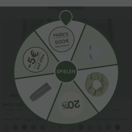
Inspiration
$61.95 USD
$39.95 USD
$64.95 USD
2 Stück -10%, 3 Stück -15%, 4 Stück
2 Stück -10%, 3 Stück -15%, 4 Stück
-20%
-20%
Halara Flex™ Baggy Jeans Low Rise mit
Lässige Hose mit Leinengefühl, hoher
Knopf und Reißverschluss, mehreren
Taille, Kordelzug an der Seite und
+5
Taschen, weitem Bein
weitem Bein