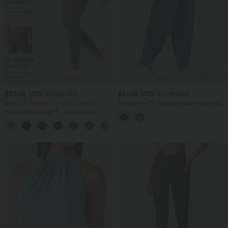
$33.95 USD
$61.95 USD
$36.95 USD
$67.95 USD
Nimm 3, zahle 2; nimm 6, zahle 4
Halara Flex™ - Lässige Ballon-Joggers
aus Denim mit mittelhohem Bund und
Halara UltraSculpt™ - Formende
mehreren Taschen
Workout-Leggings mit hohem Bund,
+17
Seitentaschen und Bauchkontrolle