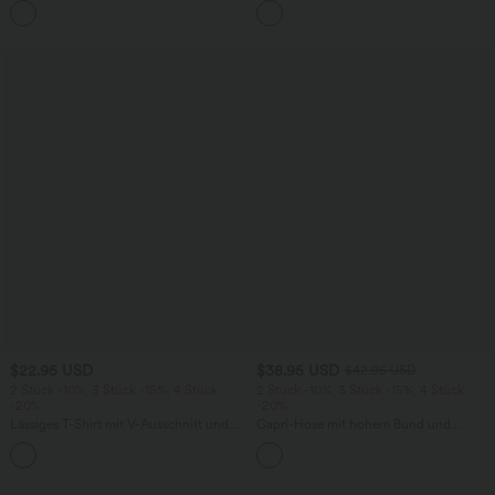
+15
kontrastierendem Netz
knitterfrei
$22.95 USD
$38.95 USD
$42.95 USD
2 Stück -10%, 3 Stück -15%, 4 Stück
2 Stück -10%, 3 Stück -15%, 4 Stück
-20%
-20%
Lässiges T-Shirt mit V-Ausschnitt und
Capri-Hose mit hohem Bund und
kurzen Ärmeln
Seitentaschen - leinenähnliches Material
+9