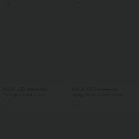
Sale
Sale
$13.95 USD
$20.95 USD
$66.95 USD
$43.95 USD
Trainingsjacke mit Kapuze,
Lässige Shorts aus elastischem
Seitentaschen, langen Ärmeln und
Kunstleder mit hohem Bund und
Rüschensaum - UPF40+
Seitentaschen