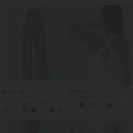
$44.95 USD
$36.95 USD
2 für 69 €, 3 für 99 €
Rückenfreies Yoga-Tanktop mit U-
Ausschnitt, überkreuzten Trägern und
Halara Flex™ plissierte dehnbare
abgerundetem Saum
Stoffhose mit hohem Bund,
+23
Seitentaschen und geradem Bein