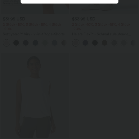
$31.95 USD
$33.95 USD
2 Stück -10%, 3 Stück -15%, 4 Stück
2 Stück -10%, 3 Stück -15%, 4 Stück
-20%
-20%
Softlyzero™ Airy - 2-in-1 Yoga-Shorts
Halara Flex™ - Schmal zulaufende
mit superhohem Bund, mehreren
Bürohose mit hohem Bund,
+23
Taschen und InstantCool - 17,78 cm
Seitentaschen und Waffelstoff