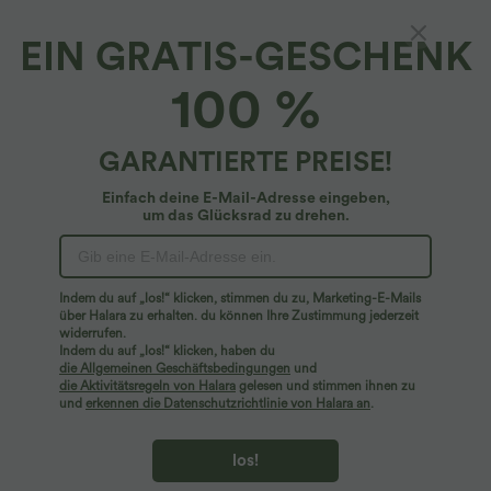
EIN GRATIS-GESCHENK
100 %
GARANTIERTE PREISE!
Einfach deine E-Mail-Adresse eingeben,
um das Glücksrad zu drehen.
Hoppla!
Wir können die von Ihnen gesuchte Seite nicht
Indem du auf „los!“ klicken, stimmen du zu, Marketing-E-Mails
finden.
über Halara zu erhalten. du können Ihre Zustimmung jederzeit
widerrufen.
Indem du auf „los!“ klicken, haben du
Mehr einkaufen
die Allgemeinen Geschäftsbedingungen
und
die Aktivitätsregeln von Halara
gelesen und stimmen ihnen zu
und
erkennen die Datenschutzrichtlinie von Halara an
.
los!