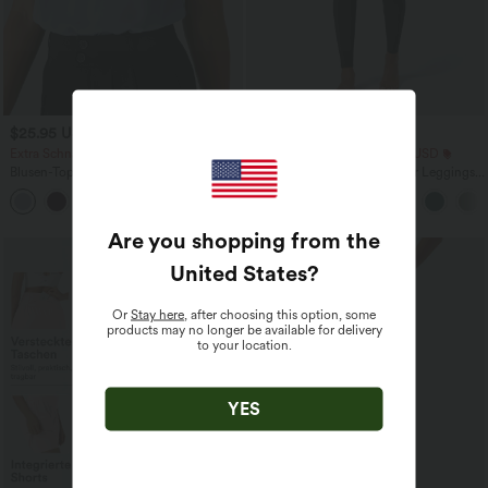
$25.95 USD
$25.95 USD
Extra Schnäppchen $23.49 USD
Extra Schnäppchen $23.49 USD
Blusen-Top mit Neckholder und
Softlyzero™ Plush Crossover Leggings
Schlüssellochausschnitt, plissiert,
mit Taschen
+3
ärmellos, abgerundeter Saum
Are you shopping from the
United States
?
Or
Stay here
, after choosing this option, some
products may no longer be available for delivery
to your location.
YES