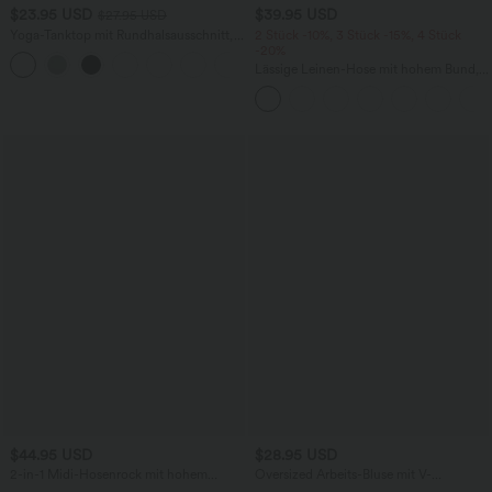
$23.95 USD
$39.95 USD
$27.95 USD
Yoga-Tanktop mit Rundhalsausschnitt,
2 Stück -10%, 3 Stück -15%, 4 Stück
Rüschen und InstantCool
-20%
+16
Lässige Leinen-Hose mit hohem Bund,
Kordelzug, weitem Bein und Taschen
$44.95 USD
$28.95 USD
2-in-1 Midi-Hosenrock mit hohem
Oversized Arbeits-Bluse mit V-
Bund, Seitentaschen, Kordelzug und
Ausschnitt und kurzen Ärmeln -