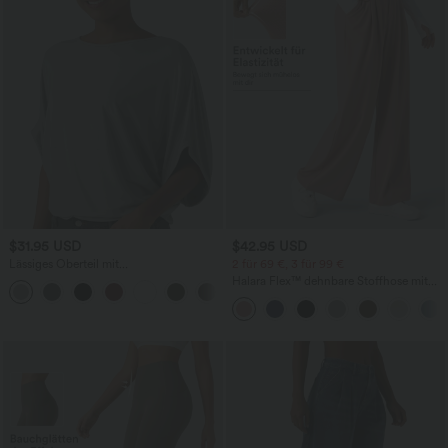
$31.95 USD
$42.95 USD
Lässiges Oberteil mit
2 für 69 €, 3 für 99 €
Rundhalsausschnitt und
Halara Flex™ dehnbare Stoffhose mit
+1
Fledermausärmeln
hohem Bund, Waffelmuster,
Seitentaschen und weitem Bein