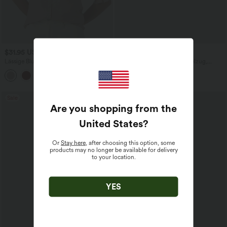
$31.95 USD
$33.95 USD
Lässige Bluse mit V-Ausschnitt und
Lässiges Midikleid mit Kordelzug,
kurzen Puffärmeln
Schlitz und geschwungenem Saum
Sale
Are you shopping from the
United States
?
Or
Stay here
, after choosing this option, some
products may no longer be available for delivery
to your location.
YES