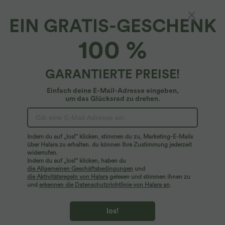
EIN GRATIS-GESCHENK
100 %
GARANTIERTE PREISE!
Einfach deine E-Mail-Adresse eingeben,
um das Glücksrad zu drehen.
Hoppla!
Wir können die von Ihnen gesuchte Seite nicht
Indem du auf „los!“ klicken, stimmen du zu, Marketing-E-Mails
finden.
über Halara zu erhalten. du können Ihre Zustimmung jederzeit
widerrufen.
Indem du auf „los!“ klicken, haben du
Mehr einkaufen
die Allgemeinen Geschäftsbedingungen
und
die Aktivitätsregeln von Halara
gelesen und stimmen ihnen zu
und
erkennen die Datenschutzrichtlinie von Halara an
.
los!