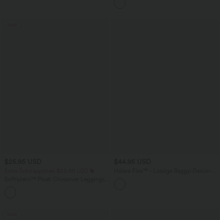
überkreuztem, abgerundetem Saum
Sale
$25.95 USD
$44.95 USD
Extra Schnäppchen $23.49 USD
Halara Flex™ - Lässige Baggy-Denim-
Shorts mit hohem Crossover-Bund und
Softlyzero™ Plush Crossover Leggings
mehreren Taschen
mit Taschen
+16
Sale