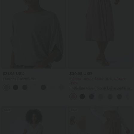
$31.95 USD
$39.95 USD
Lässiges Oberteil mit
2 Stück -10%, 3 Stück -15%, 4 Stück
Rundhalsausschnitt und
-20%
+1
Fledermausärmeln
Fließende hosenrock in Leinenoptik mit
mittelhohem Bund, Seitentaschen und
weitem Bein
Sale
Sale