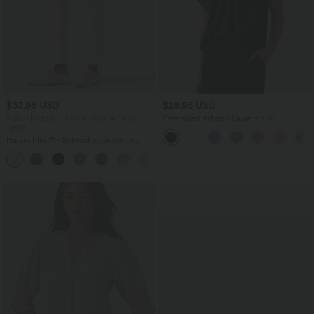
$33.95 USD
$28.95 USD
2 Stück -10%, 3 Stück -15%, 4 Stück
Oversized Arbeits-Bluse mit V-
-20%
Ausschnitt und kurzen Ärmeln -
knitterfrei
Halara Flex™ - Schmal zulaufende
Bürohose mit hohem Bund,
+8
Seitentaschen und Waffelstoff