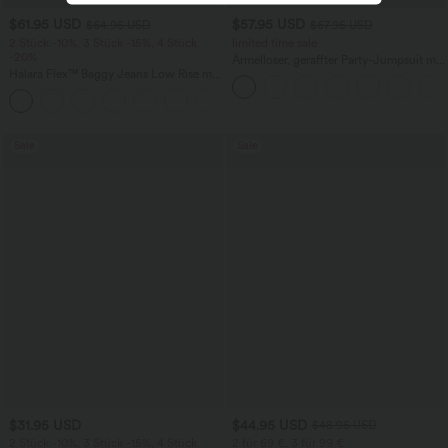
$61.95 USD
$57.95 USD
$64.95 USD
$67.95 USD
2 Stück -10%, 3 Stück -15%, 4 Stück
limited time sale
-20%
Ärmelloser, geraffter Party-Jumpsuit mit
Halara Flex™ Baggy Jeans Low Rise mit
V-Ausschnitt, Seitentaschen und
Knopf und Reißverschluss, mehreren
unsichtbarem Reißverschluss - pipi-
+5
Taschen, weitem Bein
praktisch
Sale
Sale
$31.95 USD
$44.95 USD
$48.95 USD
2 Stück -10%, 3 Stück -15%, 4 Stück
2 für 69 €, 3 für 99 €