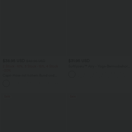
$38.95 USD
$31.95 USD
$42.95 USD
2 Stück -10%, 3 Stück -15%, 4 Stück
Softlyzero™ Airy - Yoga-Bermudashorts
-20%
mit hohem Bund, mehreren Taschen
und InstantCool
Capri-Hose mit hohem Bund und
Seitentaschen - leinenähnliches Material
+7
Sale
Sale