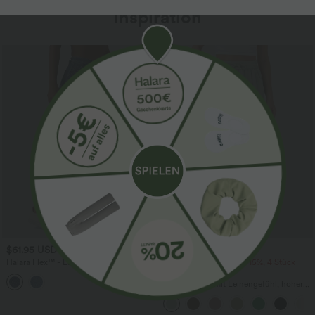
Inspiration
Sale
$61.95 USD
$39.95 USD
$67.95 USD
Halara Flex™ - Lässige Ballon-Joggers
2 Stück -10%, 3 Stück -15%, 4 Stück
aus Denim mit mittelhohem Bund und
-20%
mehreren Taschen
Lässige Hose mit Leinengefühl, hoher
Taille, Kordelzug an der Seite und
weitem Bein