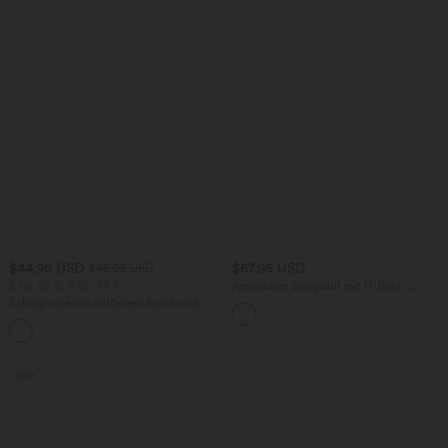
$44.95 USD
$67.95 USD
$48.95 USD
2 für 69 €, 3 für 99 €
Ärmelloser Jumpsuit mit U-Boot-
Ausschnitt, Seitentaschen, seitlichen
Schlaghose mit mittlerem Bund und
Bindebändern, Streifen und InstantCool
seitlichen Reißverschlusstaschen
- Easy Peezy Edition
+12
Sale