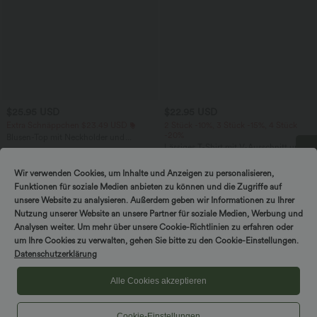
$25.95 USD
$22.95 USD
Extra Schnäppchen $23.49 USD
2 Stück -10%, 3 Stück -15%, 4 Stück
-20%
Blusen-Top mit Neckholder und
Schlüssellochausschnitt, plissiert,
Lässiges T-Shirt mit V-Ausschnitt und
+3
ärmellos, abgerundeter Saum
kurzen Ärmeln
Wir verwenden Cookies, um Inhalte und Anzeigen zu personalisieren,
DREH & GEWINNE!
Funktionen für soziale Medien anbieten zu können und die Zugriffe auf
unsere Website zu analysieren. Außerdem geben wir Informationen zu Ihrer
Nutzung unserer Website an unsere Partner für soziale Medien, Werbung und
Analysen weiter. Um mehr über unsere Cookie-Richtlinien zu erfahren oder
um Ihre Cookies zu verwalten, gehen Sie bitte zu den Cookie-Einstellungen.
Datenschutzerklärung
Alle Cookies akzeptieren
Cookie-Einstellungen