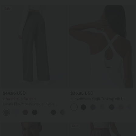
Sale
$44.95 USD
$36.95 USD
2 für 69 €, 3 für 99 €
Rückenfreies Yoga-Tanktop mit U-
Ausschnitt, überkreuzten Trägern und
Halara Flex™ plissierte dehnbare
abgerundetem Saum
Stoffhose mit hohem Bund,
+23
Seitentaschen und geradem Bein
Sale