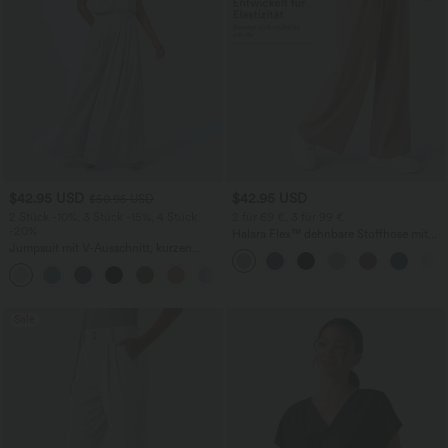
$42.95 USD
$42.95 USD
$50.95 USD
2 Stück -10%, 3 Stück -15%, 4 Stück
2 für 69 €, 3 für 99 €
-20%
Halara Flex™ dehnbare Stoffhose mit
Jumpsuit mit V-Ausschnitt, kurzen
hohem Bund, Waffelmuster,
Ärmeln, plissierten Seitentaschen und
Seitentaschen und weitem Bein
+5
weitem Bein, fließendem Waffelmuster
Sale