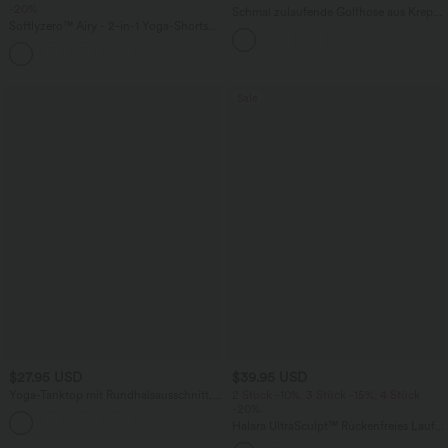
-20%
Schmal zulaufende Golfhose aus Krepp
Softlyzero™ Airy - 2-in-1 Yoga-Shorts
mit hohem Bund und Seitentaschen
mit superhohem Bund, mehreren
+23
Taschen und InstantCool - 17,78 cm
Sale
$27.95 USD
$39.95 USD
Yoga-Tanktop mit Rundhalsausschnitt,
2 Stück -10%, 3 Stück -15%, 4 Stück
Rüschen und InstantCool
-20%
+16
Halara UltraSculpt™ Rückenfreies Lauf-
Tanktop mit U-Ausschnitt und