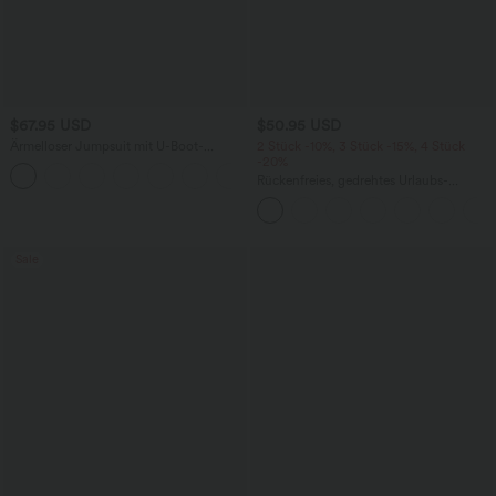
$67.95 USD
$50.95 USD
Ärmelloser Jumpsuit mit U-Boot-
2 Stück -10%, 3 Stück -15%, 4 Stück
Ausschnitt, Seitentaschen, seitlichen
-20%
+8
Bindebändern, Streifen und InstantCool
Rückenfreies, gedrehtes Urlaubs-
- Easy Peezy Edition
Maxikleid mit Seitentaschen und Schlitz
Sale