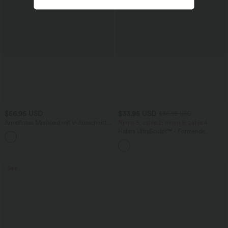
$56.95 USD
$33.95 USD
$36.95 USD
Ärmelloses Midikleid mit V-Ausschnitt,
Nimm 3, zahle 2; nimm 6, zahle 4
Seitentaschen und Reißverschluss
Halara UltraSculpt™ - Formende
Workout-Leggings mit hohem Bund,
Seitentaschen und Bauchkontrolle
Sale