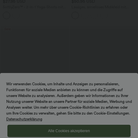
$27.95 USD
$50.95 USD
SoftlyZero™ - 2-in-1 Yoga-Shorts mit
Lässiges, ärmelloses Midikleid mit
hohem Crossover-Bund, mehreren
Rundhalsausschnitt, integriertem BH
Taschen und Ösen - schnelltrocknend,
und Rüschensaum
7,6 cm
Sale
Wir verwenden Cookies, um Inhalte und Anzeigen zu personalisieren,
Funktionen für soziale Medien anbieten zu können und die Zugriffe auf
unsere Website zu analysieren. Außerdem geben wir Informationen zu Ihrer
Nutzung unserer Website an unsere Partner für soziale Medien, Werbung und
Analysen weiter. Um mehr über unsere Cookie-Richtlinien zu erfahren oder
um Ihre Cookies zu verwalten, gehen Sie bitte zu den Cookie-Einstellungen.
$42.95 USD
$44.95 USD
Datenschutzerklärung
2 für 69 €, 3 für 99 €
Geraffter, figurbetonter 2-in-1 Midirock
aus Kunstleder mit hohem Bund und
DayStretch - Lässige Hose mit hohem
abgerundetem Saum
Bund, Seitentaschen und Barrel-Leg
Alle Cookies akzeptieren
+5