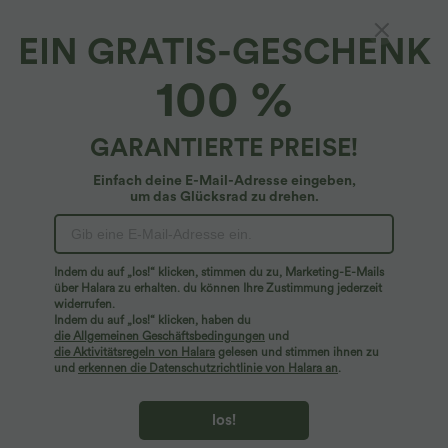
EIN GRATIS-GESCHENK
100 %
GARANTIERTE PREISE!
Einfach deine E-Mail-Adresse eingeben,
um das Glücksrad zu drehen.
$42.95 USD
$36.95 USD
2 für 69 €, 3 für 99 €
Rückenfreies Yoga-Tanktop mit U-
Ausschnitt, überkreuzten Trägern und
Halara Flex™ dehnbare Stoffhose mit
abgerundetem Saum
hohem Bund, Waffelmuster,
+20
Seitentaschen und weitem Bein
Indem du auf „los!“ klicken, stimmen du zu, Marketing-E-Mails
über Halara zu erhalten. du können Ihre Zustimmung jederzeit
widerrufen.
Sale
Sale
Indem du auf „los!“ klicken, haben du
die Allgemeinen Geschäftsbedingungen
und
die Aktivitätsregeln von Halara
gelesen und stimmen ihnen zu
und
erkennen die Datenschutzrichtlinie von Halara an
.
los!