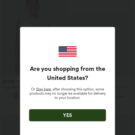
Are you shopping from the
United States
?
$27.95 USD
$42.95 USD
$50.95 USD
Yoga-Tanktop mit Rundhalsausschnitt,
2 Stück -10%, 3 Stück -15%, 4 Stück
Or
Stay here
, after choosing this option, some
Rüschen und InstantCool
-20%
products may no longer be available for delivery
+16
Jumpsuit mit V-Ausschnitt, kurzen
to your location.
Ärmeln, plissierten Seitentaschen und
weitem Bein, fließendem Waffelmuster
YES
Sale