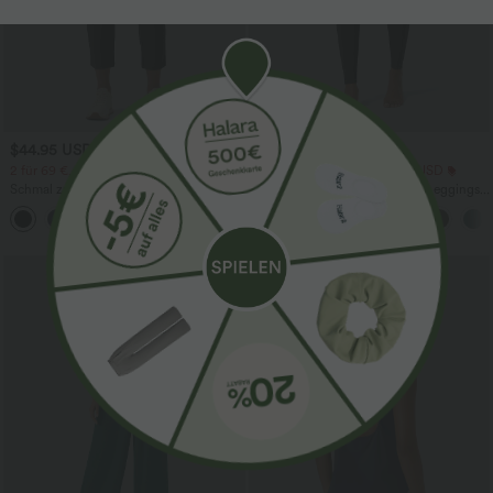
$44.95 USD
$25.95 USD
$48.95 USD
2 für 69 €, 3 für 99 €
Extra Schnäppchen $23.49 USD
Schmal zulaufende Golfhose aus Krepp
Softlyzero™ Plush Crossover Leggings
mit hohem Bund und Seitentaschen
mit Taschen
Sale