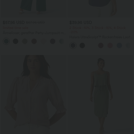
$57.95 USD
$39.95 USD
$67.95 USD
limited time sale
2 Stück -10%, 3 Stück -15%, 4 Stück
-20%
Ärmelloser, geraffter Party-Jumpsuit mit
V-Ausschnitt, Seitentaschen und
Halara UltraSculpt™ Rückenfreies Lauf-
+7
unsichtbarem Reißverschluss - pipi-
Tanktop mit U-Ausschnitt und
praktisch
überkreuztem, abgerundetem Saum