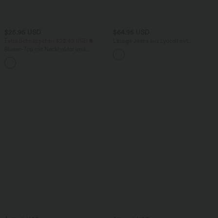
$25.95 USD
$64.95 USD
Extra Schnäppchen $23.49 USD
Lässige Jeans aus Lyocell mit
mittelhohem Bund, mehreren Taschen
Blusen-Top mit Neckholder und
und Kordelzug
Schlüssellochausschnitt, plissiert,
+3
ärmellos, abgerundeter Saum