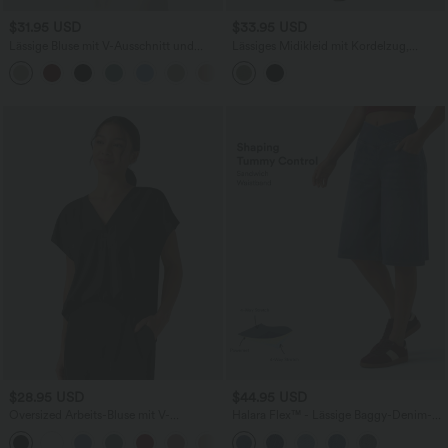
$31.95 USD
$33.95 USD
Lässige Bluse mit V-Ausschnitt und
Lässiges Midikleid mit Kordelzug,
kurzen Puffärmeln
Schlitz und geschwungenem Saum
$28.95 USD
$44.95 USD
Oversized Arbeits-Bluse mit V-
Halara Flex™ - Lässige Baggy-Denim-
Ausschnitt und kurzen Ärmeln -
Shorts mit hohem Crossover-Bund und
+1
knitterfrei
mehreren Taschen