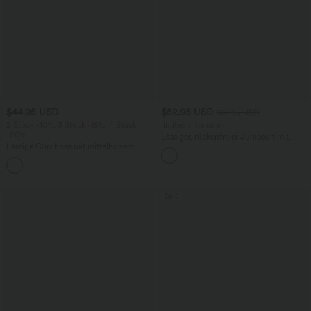
$44.95 USD
$52.95 USD
$61.95 USD
2 Stück -10%, 3 Stück -15%, 4 Stück
limited time sale
-20%
Lässiger, rückenfreier Jumpsuit mit
Lässige Cordhose mit mittelhohem
Seitentaschen
Bund, Reißverschluss und Seitentaschen
+7
Sale