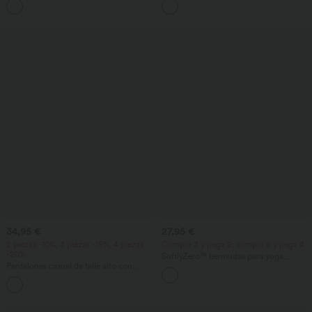
+1
curvo
34,95 €
27,95 €
2 piezas -10%, 3 piezas -15%, 4 piezas
Compra 3 y paga 2; compra 6 y paga 4.
-20%
SoftlyZero™ bermudas para yoga,
Pantalones casual de talle alto con
ligeras y aireadas, de talle alto, con
cordón, pernera ancha, en mezcla de
bolsillos y tecnología InstantCool
+5
lino y con bolsillos