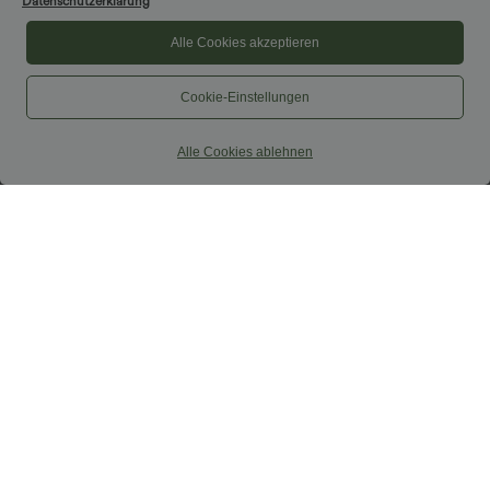
Datenschutzerklärung
Alle Cookies akzeptieren
Cookie-Einstellungen
Alle Cookies ablehnen
29,95 €
34,95 €
SoftlyZero™ Airy shorts de yoga 2 en 1,
2 piezas -10%, 3 piezas -15%, 4 piezas
cintura súper alta, InstantCool, 9" con
-20%
+10
bolsillos
Falda maxi de cintura alta con cordón,
efecto lino, estilo casual
Rebajas