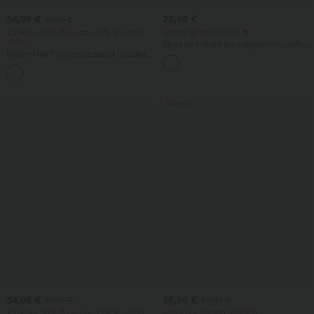
54,95 €
22,95 €
57,95 €
2 piezas -10%, 3 piezas -15%, 4 piezas
Oferta extra: 20,95 €
-20%
Blusa de trabajo sin mangas con cuello
Halara Flex™ vaqueros casual lavados
halter, abertura en la espalda en forma
asimétricos de tiro bajo con bolsillos
de lágrima y bajo curvo
+5
con cremallera, corte baggy y pierna
ancha
Rebajas
34,95 €
25,95 €
37,95 €
59,95 €
2 piezas -10%, 3 piezas -15%, 4 piezas
venta por tiempo limitado