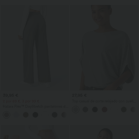
39,95 €
27,95 €
2 por 69 €, 3 por 99 €
Top casual de corte relajado con cuello
redondo y mangas murciélago.
Halara Flex™ DayStretch pantalones de
trabajo de tiro alto, pernera recta y con
+23
bolsillos