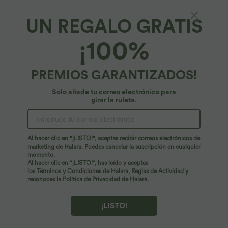
UN REGALO GRATIS
¡100%
PREMIOS GARANTIZADOS!
Solo añade tu correo electrónico para
girar la ruleta.
¡Ups!
No podemos encontrar la página que estás buscando.
Al hacer clic en "¡LISTO!", aceptas recibir correos electrónicos de
marketing de Halara. Puedes cancelar la suscripción en cualquier
momento.
Seguir comprando
Al hacer clic en "¡LISTO!", has leído y aceptas
los Términos y Condiciones de Halara
,
Reglas de Actividad
y
reconoces la Política de Privacidad de Halara
.
¡LISTO!