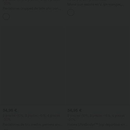
-20%
Mono con escote en V, sin mangas,
Pantalones cropped de talle alto con
fruncido con bolsillos - Easy Peezy
bolsillos con cremallera y efecto lino
+7
34,95 €
34,95 €
2 piezas -10%, 3 piezas -15%, 4 piezas
2 piezas -10%, 3 piezas -15%, 4 piezas
-20%
-20%
Pantalones de tiro medio, pernera ancha
Halara UltraSculpt™ top deportivo sin
y fluida, efecto lino, con bolsillo
mangas con escote redondo y bajo