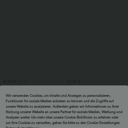
19,95 €
39,95 €
24,95 €
SoftlyZero™ Airy Shorts de yoga 2 en 1
Falda casual midi acampanada y fluida
InstantCool de tiro súper alto, 5'' con
de tiro alto, con cordón, malla a
+20
bolsillos - mayor longitud
contraste y bolsillo 2-en-1.
Wir verwenden Cookies, um Inhalte und Anzeigen zu personalisieren,
Funktionen für soziale Medien anbieten zu können und die Zugriffe auf
unsere Website zu analysieren. Außerdem geben wir Informationen zu Ihrer
Nutzung unserer Website an unsere Partner für soziale Medien, Werbung und
Analysen weiter. Um mehr über unsere Cookie-Richtlinien zu erfahren oder
um Ihre Cookies zu verwalten, gehen Sie bitte zu den Cookie-Einstellungen.