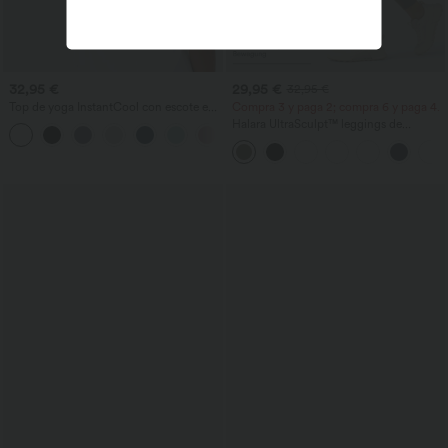
32,95 €
29,95 €
32,95 €
Top de yoga InstantCool con escote en
Compra 3 y paga 2; compra 6 y paga 4.
U y bajo curvado - UPF50+
Halara UltraSculpt™ leggings de
entrenamiento de talle alto con control
abdominal, efecto moldeador y bolsillos