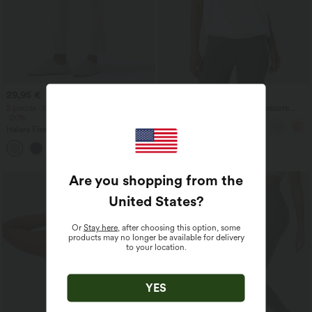
29,95 €
20,95 €
24,95 €
2 piezas -10%, 3 piezas -15%, 4 piezas
Top de yoga de tirantes con escote
-20%
redondo, fruncido y tacto fresco -
UPF50+
Halara Flex™ pantalones de trabajo en
tejido waffle, de cintura alta y corte
+8
cónico, con bolsillos
Are you shopping from the
United States
?
Or
Stay here
, after choosing this option, some
products may no longer be available for delivery
to your location.
YES