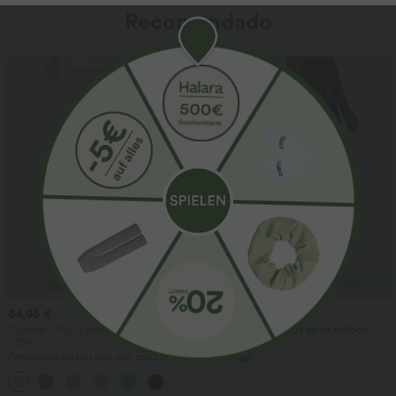
Recomendado
34,95 €
54,95 €
59,95 €
2 piezas -10%, 3 piezas -15%, 4 piezas
Halara Flex™ joggers estilo balloon
-20%
casual en denim de tiro medio con
bolsillos
Pantalones de tiro alto con cordón y
bolsillos, pernera ancha, holgados y de
+15
estilo casual con tacto de lino.