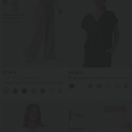
37,95 €
24,95 €
2 por 69 €, 3 por 99 €
Blusa oversize de trabajo con escote en
V y manga corta, resistente a las arrugas
Halara Flex™ pantalones de trabajo de
cintura alta con bolsillos, pernera ancha
+20
y tejido waffle