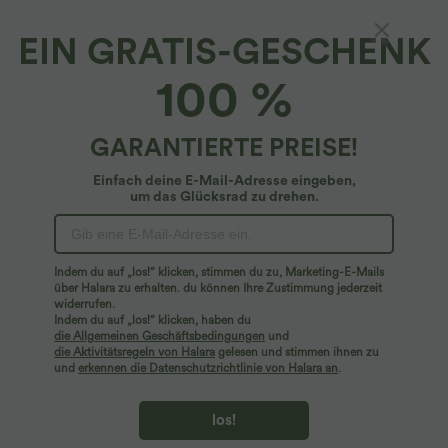
EIN GRATIS-GESCHENK
Rückenfreies, 2-teiliges Yoga-Minikleid mit
100 %
Seitentaschen, überkreuzten Trägern und
Cut-Outs
4.8
(
12
)
GARANTIERTE PREISE!
$50.95 USD
Einfach deine E-Mail-Adresse eingeben,
um das Glücksrad zu drehen.
Indem du auf „los!“ klicken, stimmen du zu, Marketing-E-Mails
über Halara zu erhalten. du können Ihre Zustimmung jederzeit
widerrufen.
Indem du auf „los!“ klicken, haben du
die Allgemeinen Geschäftsbedingungen
und
die Aktivitätsregeln von Halara
gelesen und stimmen ihnen zu
und
erkennen die Datenschutzrichtlinie von Halara an
.
los!