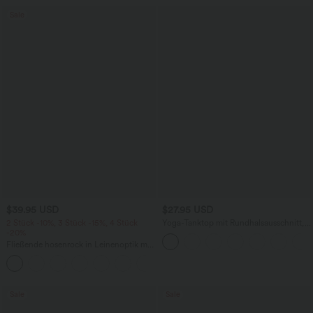
Sale
$39.95 USD
$27.95 USD
2 Stück -10%, 3 Stück -15%, 4 Stück
Yoga-Tanktop mit Rundhalsausschnitt,
-20%
Rüschen und InstantCool
Fließende hosenrock in Leinenoptik mit
mittelhohem Bund, Seitentaschen und
+1
weitem Bein
Sale
Sale