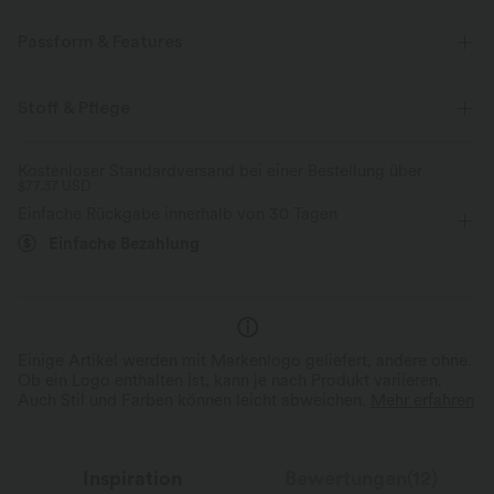
Passform & Features
Innenshorts
eingenähter BH
Seitentaschen
Stoff & Pflege
überkreuzter Rücken
Tiefer Rundhalsausschnitt
Kostenloser Standardversand bei einer Bestellung über
$77.37 USD
Crossover
Cut-Outs
überziehen
Yoga & Pilates
Einfache Rückgabe innerhalb von 30 Tagen
Mini
ärmellos
Mittlere Dehnung
Einfache Bezahlung
Vier-Wege-Stretch
A-Linie
Einige Artikel werden mit Markenlogo geliefert, andere ohne.
Ob ein Logo enthalten ist, kann je nach Produkt variieren.
Auch Stil und Farben können leicht abweichen.
Mehr erfahren
Inspiration
Bewertungen(12)