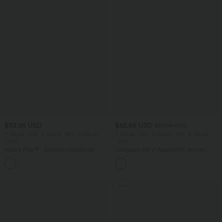
$33.95 USD
$42.95 USD
$50.95 USD
2 Stück -10%, 3 Stück -15%, 4 Stück
2 Stück -10%, 3 Stück -15%, 4 Stück
-20%
-20%
Halara Flex™ - Schmal zulaufende
Jumpsuit mit V-Ausschnitt, kurzen
Bürohose mit hohem Bund,
Ärmeln, plissierten Seitentaschen und
+8
Seitentaschen und Waffelstoff
weitem Bein, fließendem Waffelmuster
Sale