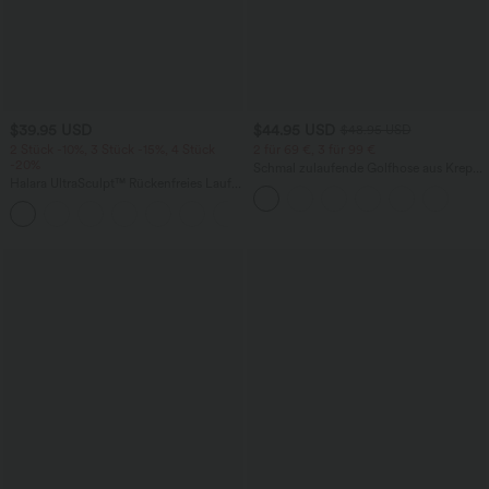
$39.95 USD
$44.95 USD
$48.95 USD
2 Stück -10%, 3 Stück -15%, 4 Stück
2 für 69 €, 3 für 99 €
-20%
Schmal zulaufende Golfhose aus Krepp
Halara UltraSculpt™ Rückenfreies Lauf-
mit hohem Bund und Seitentaschen
Tanktop mit U-Ausschnitt und
+11
überkreuztem, abgerundetem Saum