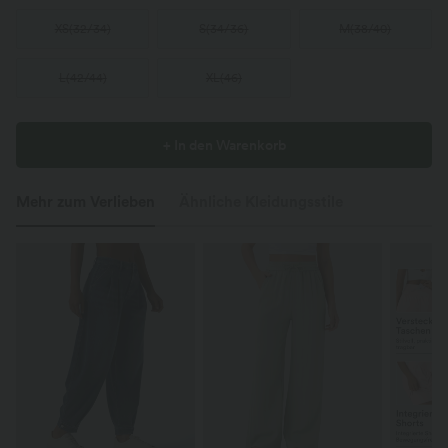
XS
(
32/34
)
S
(
34/36
)
M
(
38/40
)
L
(
42/44
)
XL
(
46
)
+ In den Warenkorb
Mehr zum Verlieben
Ähnliche Kleidungsstile