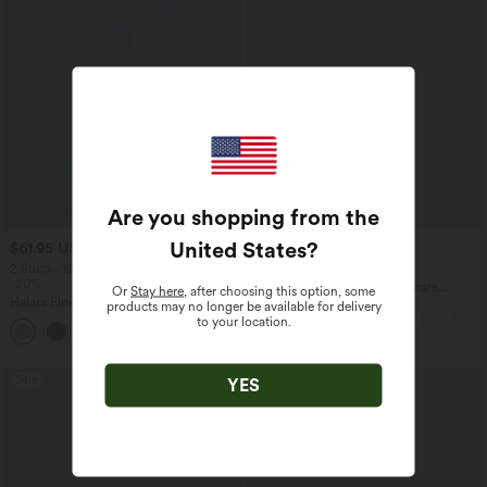
Are you shopping from the
United States
?
$61.95 USD
$44.95 USD
$64.95 USD
2 Stück -10%, 3 Stück -15%, 4 Stück
2 für 69 €, 3 für 99 €
-20%
Halara Flex™ plissierte dehnbare
Or
Stay here
, after choosing this option, some
Halara Flex™ Baggy Jeans Low Rise mit
Stoffhose mit hohem Bund,
products may no longer be available for delivery
Knopf und Reißverschluss, mehreren
Seitentaschen und geradem Bein
to your location.
+5
Taschen, weitem Bein
Sale
YES