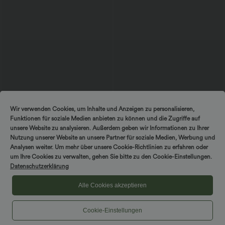
$52.95 USD
$25.95 USD
$61.95 USD
Wir verwenden Cookies, um Inhalte und Anzeigen zu personalisieren,
limited time sale
Extra Schnäppchen $23.49 USD
Funktionen für soziale Medien anbieten zu können und die Zugriffe auf
Lässiger, rückenfreier Jumpsuit mit
Softlyzero™ Plush Crossover Leggings
Seitentaschen
mit Taschen
unsere Website zu analysieren. Außerdem geben wir Informationen zu Ihrer
+10
Nutzung unserer Website an unsere Partner für soziale Medien, Werbung und
Analysen weiter. Um mehr über unsere Cookie-Richtlinien zu erfahren oder
DREH & GEWINNE!
um Ihre Cookies zu verwalten, gehen Sie bitte zu den Cookie-Einstellungen.
Sale
Datenschutzerklärung
Alle Cookies akzeptieren
Cookie-Einstellungen