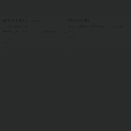
$57.95 USD
$31.95 USD
$67.95 USD
limited time sale
Lässige Bluse mit V-Ausschnitt und
kurzen Puffärmeln
Ärmelloser, geraffter Party-Jumpsuit mit
V-Ausschnitt, Seitentaschen und
+7
unsichtbarem Reißverschluss - pipi-
praktisch