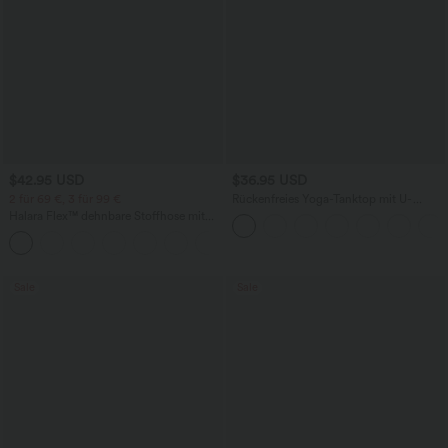
$42.95 USD
$36.95 USD
2 für 69 €, 3 für 99 €
Rückenfreies Yoga-Tanktop mit U-
Ausschnitt, überkreuzten Trägern und
Halara Flex™ dehnbare Stoffhose mit
abgerundetem Saum
hohem Bund, Waffelmuster,
+20
Seitentaschen und weitem Bein
Sale
Sale