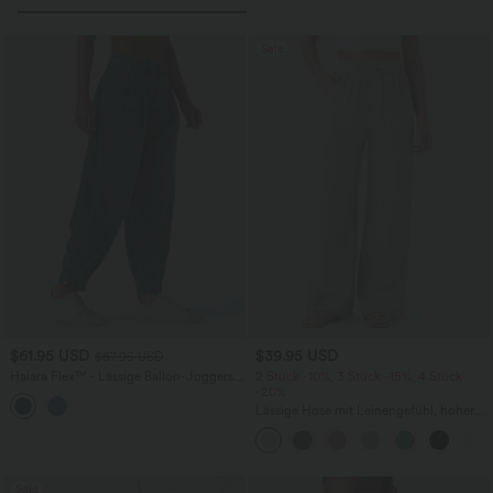
Sale
$61.95 USD
$39.95 USD
$67.95 USD
Halara Flex™ - Lässige Ballon-Joggers
2 Stück -10%, 3 Stück -15%, 4 Stück
aus Denim mit mittelhohem Bund und
-20%
mehreren Taschen
Lässige Hose mit Leinengefühl, hoher
Taille, Kordelzug an der Seite und
weitem Bein
Sale