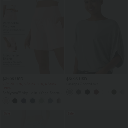
$31.95 USD
$31.95 USD
2 Stück -10%, 3 Stück -15%, 4 Stück
Lässiges Oberteil mit
-20%
Rundhalsausschnitt und
Fledermausärmeln
Softlyzero™ Airy - 2-in-1 Yoga-Shorts
mit superhohem Bund, mehreren
+23
Taschen und InstantCool - 17,78 cm
Sale
Sale