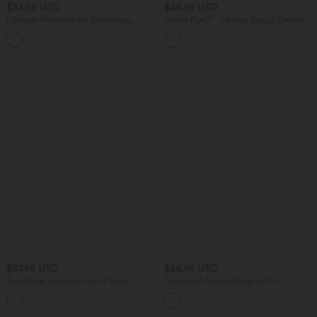
$33.95 USD
$44.95 USD
Lässiges Midikleid mit Kordelzug,
Halara Flex™ - Lässige Baggy-Denim-
Schlitz und geschwungenem Saum
Shorts mit hohem Crossover-Bund und
mehreren Taschen
$67.95 USD
$28.95 USD
Ärmelloser Jumpsuit mit U-Boot-
Oversized Arbeits-Bluse mit V-
Ausschnitt, Seitentaschen, seitlichen
Ausschnitt und kurzen Ärmeln -
+8
Bindebändern, Streifen und InstantCool
knitterfrei
- Easy Peezy Edition