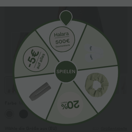
Farbe
Mottled Earth Gray
Wähle die Größe aus
(EU)
Größentabelle