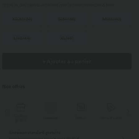
100 % des clients estiment que la taille correspond bien.
XS
(
32/34
)
S
(
34/36
)
M
(
38/40
)
L
(
42/44
)
XL
(
46
)
+ Ajouter au panier
Nos offres
Cadeau
Livraison
Retour
Bons d'achat
Li
gratuit
Livraison standard gratuite
pour les commandes supérieures à 69,00 €