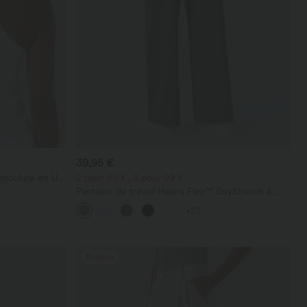
39,95 €
encolure en U
2 pour 69 €, 3 pour 99 €
Pantalon de travail Halara Flex™ DayStretch à
taille haute, avec poches et coupe droite
+27
Promo