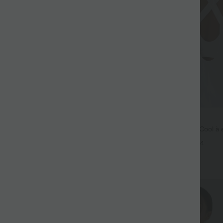
32,95 €
 3 pièces -15%, 4 pièces -20%
Débardeur de yoga InstantCool à 
et ourlet arrondi – UPF50+
 haute à cordon avec poches,
+4
 coupe ample, style décontracté,
+19