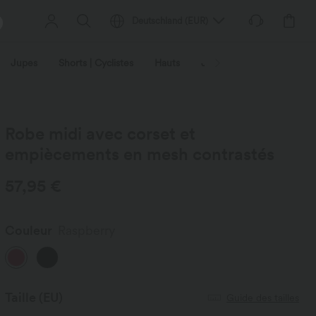
Deutschland
(
EUR
)
Jupes
Shorts | Cyclistes
Hauts
Jeans | Denim
Leggin
Robe midi avec corset et
empiècements en mesh contrastés
57,95 €
Couleur
Raspberry
Taille
(EU)
Guide des tailles