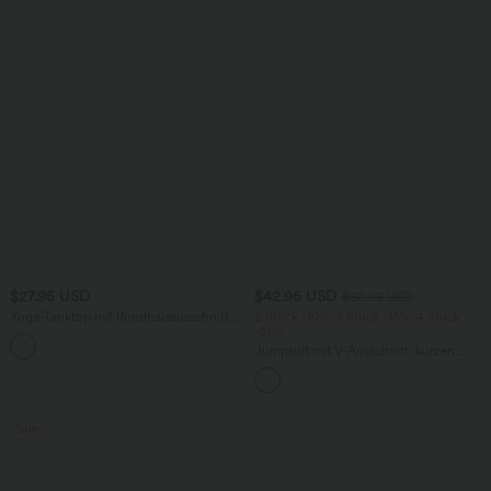
$27.95 USD
$42.95 USD
$50.95 USD
Yoga-Tanktop mit Rundhalsausschnitt,
2 Stück -10%, 3 Stück -15%, 4 Stück
Rüschen und InstantCool
-20%
+16
Jumpsuit mit V-Ausschnitt, kurzen
Ärmeln, plissierten Seitentaschen und
weitem Bein, fließendem Waffelmuster
Sale