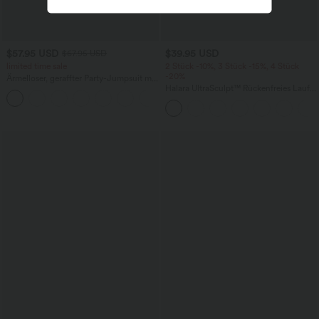
$57.95 USD
$39.95 USD
$67.95 USD
limited time sale
2 Stück -10%, 3 Stück -15%, 4 Stück
-20%
Ärmelloser, geraffter Party-Jumpsuit mit
V-Ausschnitt, Seitentaschen und
Halara UltraSculpt™ Rückenfreies Lauf-
+7
unsichtbarem Reißverschluss - pipi-
Tanktop mit U-Ausschnitt und
praktisch
überkreuztem, abgerundetem Saum