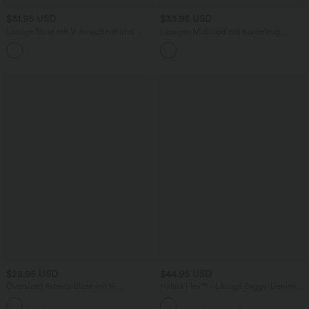
$31.95 USD
$33.95 USD
Lässige Bluse mit V-Ausschnitt und
Lässiges Midikleid mit Kordelzug,
kurzen Puffärmeln
Schlitz und geschwungenem Saum
$28.95 USD
$44.95 USD
Oversized Arbeits-Bluse mit V-
Halara Flex™ - Lässige Baggy-Denim-
Ausschnitt und kurzen Ärmeln -
Shorts mit hohem Crossover-Bund und
+1
knitterfrei
mehreren Taschen