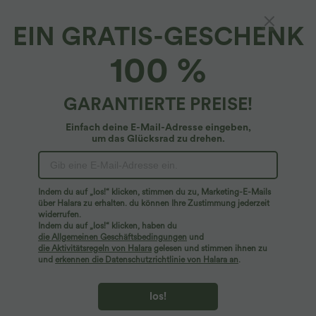
EIN GRATIS-GESCHENK
100 %
GARANTIERTE PREISE!
Einfach deine E-Mail-Adresse eingeben,
um das Glücksrad zu drehen.
Hoppla!
Wir können die von Ihnen gesuchte Seite nicht
Indem du auf „los!“ klicken, stimmen du zu, Marketing-E-Mails
finden.
über Halara zu erhalten. du können Ihre Zustimmung jederzeit
widerrufen.
Indem du auf „los!“ klicken, haben du
Mehr einkaufen
die Allgemeinen Geschäftsbedingungen
und
die Aktivitätsregeln von Halara
gelesen und stimmen ihnen zu
und
erkennen die Datenschutzrichtlinie von Halara an
.
los!