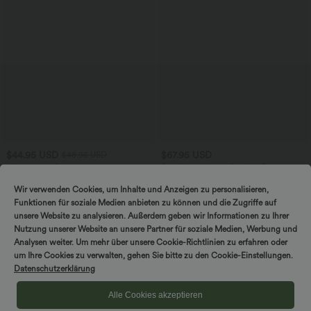
$44.95 USD
$67.95 USD
$48.95 USD
2 für 69 €, 3 für 99 €
Ärmelloser Jumpsuit mit U-Boot-
Ausschnitt, Seitentaschen, seitlichen
Schlaghose mit mittlerem Bund und
Bindebändern, Streifen und InstantCool
seitlichen Reißverschlusstaschen
Wir verwenden Cookies, um Inhalte und Anzeigen zu personalisieren,
- Easy Peezy Edition
+12
Funktionen für soziale Medien anbieten zu können und die Zugriffe auf
unsere Website zu analysieren. Außerdem geben wir Informationen zu Ihrer
Sale
Sale
Nutzung unserer Website an unsere Partner für soziale Medien, Werbung und
Analysen weiter. Um mehr über unsere Cookie-Richtlinien zu erfahren oder
um Ihre Cookies zu verwalten, gehen Sie bitte zu den Cookie-Einstellungen.
Datenschutzerklärung
Alle Cookies akzeptieren