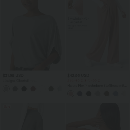
$31.95 USD
$42.95 USD
Lässiges Oberteil mit
2 für 69 €, 3 für 99 €
Rundhalsausschnitt und
Halara Flex™ dehnbare Stoffhose mit
+1
Fledermausärmeln
hohem Bund, Waffelmuster,
Seitentaschen und weitem Bein
Sale