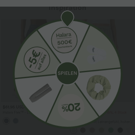
Inspiration
Sale
$61.95 USD
$39.95 USD
$67.95 USD
Halara Flex™ - Lässige Ballon-Joggers
2 Stück -10%, 3 Stück -15%, 4 Stück
aus Denim mit mittelhohem Bund und
-20%
mehreren Taschen
Lässige Hose mit Leinengefühl, hoher
Taille, Kordelzug an der Seite und
weitem Bein