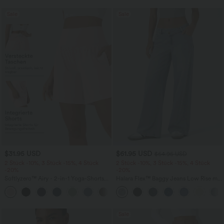
Sale
Sale
$31.95 USD
$61.95 USD
$64.95 USD
2 Stück -10%, 3 Stück -15%, 4 Stück
2 Stück -10%, 3 Stück -15%, 4 Stück
-20%
-20%
Softlyzero™ Airy - 2-in-1 Yoga-Shorts
Halara Flex™ Baggy Jeans Low Rise mit
mit superhohem Bund, mehreren
Knopf und Reißverschluss, mehreren
+23
Taschen und InstantCool - 17,78 cm
Taschen, weitem Bein
Sale