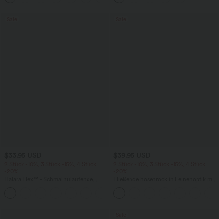
Sale
Sale
$33.95 USD
$39.95 USD
2 Stück -10%, 3 Stück -15%, 4 Stück
2 Stück -10%, 3 Stück -15%, 4 Stück
-20%
-20%
Halara Flex™ - Schmal zulaufende
Fließende hosenrock in Leinenoptik mit
Bürohose mit hohem Bund,
mittelhohem Bund, Seitentaschen und
+8
Seitentaschen und Waffelstoff
weitem Bein
Sale