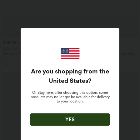
$25.95 USD
$44.95 USD
$48.95 USD
Extra Schnäppchen $23.49 USD
2 für 69 €, 3 für 99 €
Softlyzero™ Plush Crossover Leggings
Schmal zulaufende Golfhose aus Krepp
mit Taschen
mit hohem Bund und Seitentaschen
+16
Are you shopping from the
Sale
United States
?
Or
Stay here
, after choosing this option, some
products may no longer be available for delivery
to your location.
YES