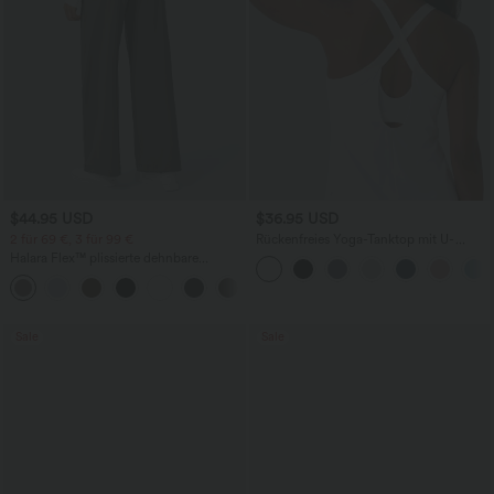
$44.95 USD
$36.95 USD
2 für 69 €, 3 für 99 €
Rückenfreies Yoga-Tanktop mit U-
Ausschnitt, überkreuzten Trägern und
Halara Flex™ plissierte dehnbare
abgerundetem Saum
Stoffhose mit hohem Bund,
+23
Seitentaschen und geradem Bein
Sale
Sale