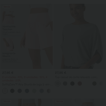
Venda
27,95 €
27,95 €
2 unidades -10%, 3 unidades -15%, 4
Top casual de corte relaxado com
unidades -20%
decote redondo e mangas morcego
SoftlyZero™ Airy Shorts de ioga 2-em-1
InstantCool 7" com bolsos e cintura
+23
super alta
Venda
Venda