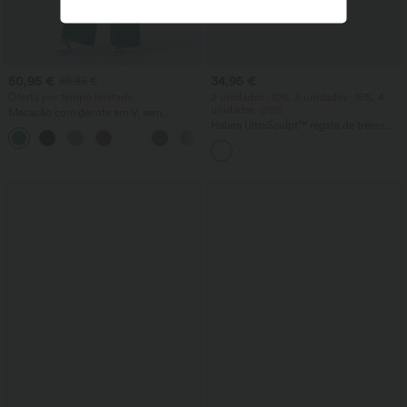
50,95 €
34,95 €
59,95 €
Oferta por tempo limitado
2 unidades -10%, 3 unidades -15%, 4
unidades -20%
Macacão com decote em V, sem
mangas, franzido e bolso – Easy Peezy
Halara UltraSculpt™ regata de treino
+7
com decote redondo e barra curva