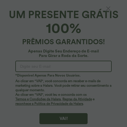
UM PRESENTE GRÁTIS
100%
PRÊMIOS GARANTIDOS!
Apenas Digite Seu Endereço de E-mail
Para Girar a Roda da Sorte.
Ops!
Parece que não conseguimos encontrar a página que
*Disponível Apenas Para Novos Usuários.
você está procurando.
Ao clicar em "VAI!", você concorda em receber e-mails de
marketing sobre a Halara. Você pode retirar seu consentimento a
qualquer momento.
Comprar Mais
Ao clicar em "VAI!", você leu e concorda com os
Termos e Condições da Halara
,
Regras da Atividade
e
reconhece a Política de Privacidade da Halara
.
VAI!