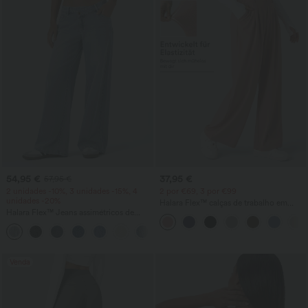
54,95 €
37,95 €
57,95 €
2 unidades -10%, 3 unidades -15%, 4
2 por €69, 3 por €99
unidades -20%
Halara Flex™ calças de trabalho em
Halara Flex™ Jeans assimétricos de
waffle, de cintura alta, com bolsos e
cintura baixa com bolsos com fecho de
perna larga
+5
correr, estilo baggy, perna larga, lavados,
casuais
Venda