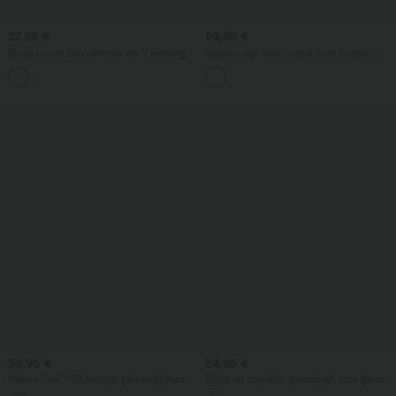
27,95 €
29,95 €
Blusa casual com decote em V e mangas
Vestido slip midi casual com cordão,
curtas bufantes
bainha curva e fenda
39,95 €
24,95 €
Halara Flex™ Crossover bermuda jeans
Blusa de trabalho oversized, com decote
cintura alta com controle de barriga,
em V, mangas curtas e tecido com