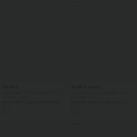
Venda
Venda
29,95 €
38,95 €
44,95 €
2 unidades -10%, 3 unidades -15%, 4
2 unidades -10%, 3 unidades -15%, 4
unidades -20%
unidades -20%
Halara Flex™ calças de trabalho em
Macacão casual com decote em V,
tecido waffle, de cintura alta, com corte
mangas curtas, bolsos laterais, pernas
+8
afunilado e bolsos
largas e tecido waffle fluido
Venda