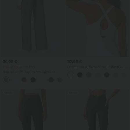
39,95 €
32,95 €
2 por €69, 3 por €99
Decote em U, barra curva, InstantCool
top de ioga – UPF50+
Halara Flex™ DayStretch calças de
trabalho de cintura alta com bolsos e
+23
perna reta
Venda
Venda