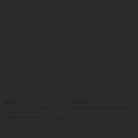
modelagem baggy casual e bolsos
recuperação de vincos
Venda
34,95 €
24,95 €
2 unidades -10%, 3 unidades -15%, 4
Regata de yoga com decote redondo,
unidades -20%
franzido e toque refrescante – UPF50+
Calças de cintura média, perna larga,
caimento fluido com toque de linho,
+1
com bolso