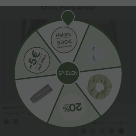
Mais Para Amar
Venda
54,95 €
34,95 €
59,95 €
Halara Flex™ Joggers balão casuais em
2 unidades -10%, 3 unidades -15%, 4
jeans de cintura média com bolsos
unidades -20%
Calças de cintura alta com cordão e
bolsos, perna larga, modelagem baggy
casual, com toque de linho