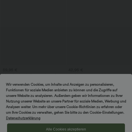
59,95 €
42,95 €
Macacão de trabalho com decote barco,
2 unidades -10%, 3 unidades -15%, 4
sem mangas, amarração lateral, toque
unidades -20%
+8
refrescante Cool-Touch, listrado e com
Costas nuas com tiras transpassadas,
Wir verwenden Cookies, um Inhalte und Anzeigen zu personalisieren,
bolsos – Edição Easy Peezy
decote quadrado, sem mangas,
Funktionen für soziale Medien anbieten zu können und die Zugriffe auf
franzido, com sutiã embutido,
unsere Website zu analysieren. Außerdem geben wir Informationen zu Ihrer
comprimento midi, estilo resort, fluido,
vestido estilo camponesa
Nutzung unserer Website an unsere Partner für soziale Medien, Werbung und
Venda
Venda
Analysen weiter. Um mehr über unsere Cookie-Richtlinien zu erfahren oder
um Ihre Cookies zu verwalten, gehen Sie bitte zu den Cookie-Einstellungen.
Datenschutzerklärung
Alle Cookies akzeptieren