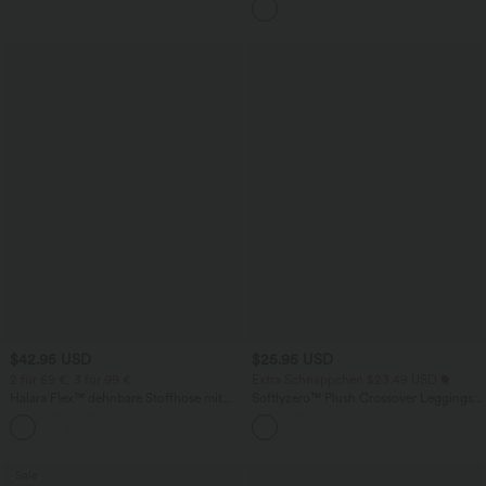
überkreuztem, abgerundetem Saum
$42.95 USD
$25.95 USD
2 für 69 €, 3 für 99 €
Extra Schnäppchen $23.49 USD
Halara Flex™ dehnbare Stoffhose mit
Softlyzero™ Plush Crossover Leggings
hohem Bund, Waffelmuster,
mit Taschen
+20
Seitentaschen und weitem Bein
Sale