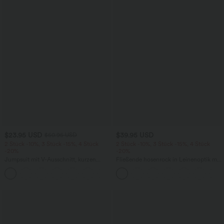
$23.95 USD
$39.95 USD
$50.95 USD
2 Stück -10%, 3 Stück -15%, 4 Stück
2 Stück -10%, 3 Stück -15%, 4 Stück
-20%
-20%
Jumpsuit mit V-Ausschnitt, kurzen
Fließende hosenrock in Leinenoptik mit
Ärmeln, plissierten Seitentaschen und
mittelhohem Bund, Seitentaschen und
+5
weitem Bein, fließendem Waffelmuster
weitem Bein