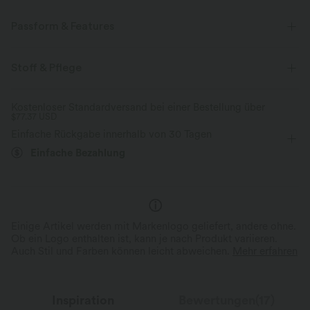
Passform & Features
quadratischer Ausschnitt
Yoga & Pilates
ärmellos
Stoff & Pflege
Vier-Wege-Stretch
Kostenloser Standardversand bei einer Bestellung über
$77.37 USD
Einfache Rückgabe innerhalb von 30 Tagen
Einfache Bezahlung
Einige Artikel werden mit Markenlogo geliefert, andere ohne.
Ob ein Logo enthalten ist, kann je nach Produkt variieren.
Auch Stil und Farben können leicht abweichen.
Mehr erfahren
Inspiration
Bewertungen(17)