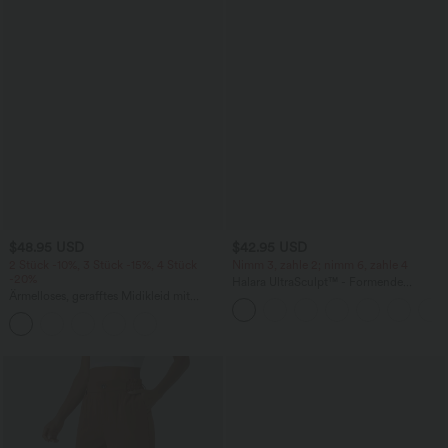
$48.95 USD
$42.95 USD
2 Stück -10%, 3 Stück -15%, 4 Stück
Nimm 3, zahle 2; nimm 6, zahle 4
-20%
Halara UltraSculpt™ - Formende
Ärmelloses, gerafftes Midikleid mit
Workout-Leggings mit hohem Bund,
eckigem Ausschnitt, integriertem BH
Seitentaschen, Booty-Scrunch und
und überkreuztem Rückendesign
Bauchkontrolle