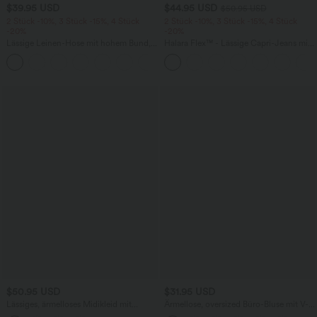
$39.95 USD
$44.95 USD
$50.95 USD
2 Stück -10%, 3 Stück -15%, 4 Stück
2 Stück -10%, 3 Stück -15%, 4 Stück
-20%
-20%
Lässige Leinen-Hose mit hohem Bund,
Halara Flex™ - Lässige Capri-Jeans mit
Kordelzug, weitem Bein und Taschen
hohem Bund, mehreren Taschen und
+5
geschlitztem Saum - slim
$50.95 USD
$31.95 USD
Lässiges, ärmelloses Midikleid mit
Ärmellose, oversized Büro-Bluse mit V-
Rundhalsausschnitt, integriertem BH
Ausschnitt - knitterfrei