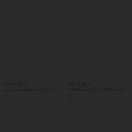
$44.95 USD
$36.95 USD
Lässiges Top mit kurzen Ärmeln,
Lässiges, ärmelloses Tank-Kleid mit
integriertem BH, One-Shoulder-Design,
Rundhalsausschnitt und Seitentaschen
Polka-Dots und abgerundetem Saum