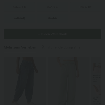
XS
(
32/34
)
S
(
34/36
)
M
(
38/40
)
L
(
42/44
)
XL
(
46
)
+ In den Warenkorb
Mehr zum Verlieben
Ähnliche Kleidungsstile