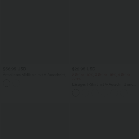
$56.95 USD
$22.95 USD
Ärmelloses Midikleid mit V-Ausschnitt,
2 Stück -10%, 3 Stück -15%, 4 Stück
Seitentaschen und Reißverschluss
-20%
Lässiges T-Shirt mit V-Ausschnitt und
kurzen Ärmeln