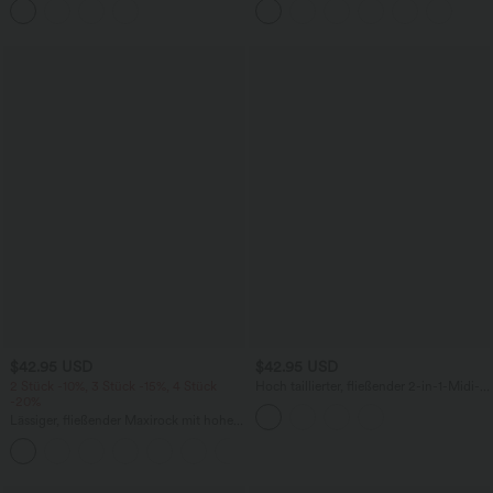
und Rüschensaum
$42.95 USD
$42.95 USD
2 Stück -10%, 3 Stück -15%, 4 Stück
Hoch taillierter, fließender 2-in-1-Midi-
-20%
Tanzrock mit Seitentasche
Lässiger, fließender Maxirock mit hohem
Bund und Raffung
+3