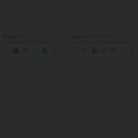
$36.95 USD
$23.95 USD
$27.95 USD
Rückenfreies Yoga-Tanktop mit U-
Yoga-Tanktop mit Rundhalsausschnitt,
Ausschnitt, überkreuzten Trägern und
Rüschen und InstantCool
abgerundetem Saum
Sale