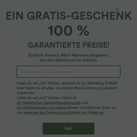
EIN GRATIS-GESCHENK
Rückenfreies Racerback-Yoga-Tanktop mit
100 %
Cut-Outs
4.8
(
17
)
GARANTIERTE PREISE!
$16.95 USD
Einfach deine E-Mail-Adresse eingeben,
um das Glücksrad zu drehen.
Indem du auf „los!“ klicken, stimmen du zu, Marketing-E-Mails
über Halara zu erhalten. du können Ihre Zustimmung jederzeit
widerrufen.
Indem du auf „los!“ klicken, haben du
die Allgemeinen Geschäftsbedingungen
und
die Aktivitätsregeln von Halara
gelesen und stimmen ihnen zu
und
erkennen die Datenschutzrichtlinie von Halara an
.
los!