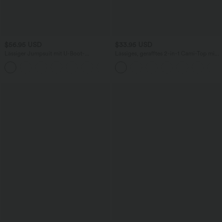
$56.95 USD
$33.95 USD
Lässiger Jumpsuit mit U-Boot-
Lässiges, gerafftes 2-in-1 Cami-Top mit
Ausschnitt, Seitentaschen, kurzen
verstellbaren Trägern und integriertem
Ärmeln und Kordelzug - Easy Peezy
BH
Edition