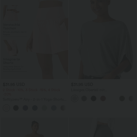
$31.95 USD
$31.95 USD
2 Stück -10%, 3 Stück -15%, 4 Stück
Lässiges Oberteil mit
-20%
Rundhalsausschnitt und
Fledermausärmeln
Softlyzero™ Airy - 2-in-1 Yoga-Shorts
mit superhohem Bund, mehreren
+23
Taschen und InstantCool - 17,78 cm