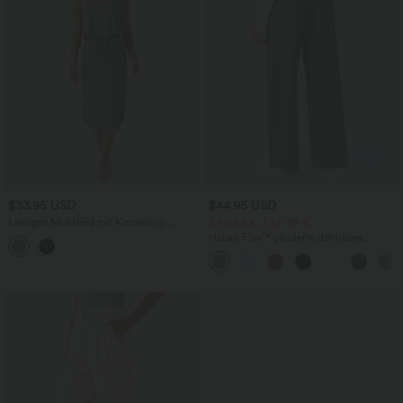
$33.95 USD
$44.95 USD
Lässiges Midikleid mit Kordelzug,
2 für 69 €, 3 für 99 €
Schlitz und geschwungenem Saum
Halara Flex™ plissierte dehnbare
Stoffhose mit hohem Bund,
Seitentaschen und geradem Bein