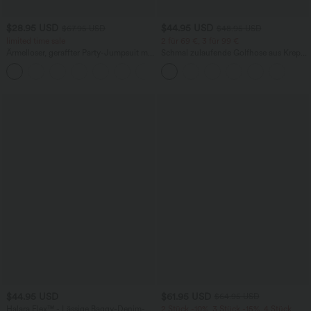
$28.95 USD
$44.95 USD
$67.95 USD
$48.95 USD
limited time sale
2 für 69 €, 3 für 99 €
Ärmelloser, geraffter Party-Jumpsuit mit
Schmal zulaufende Golfhose aus Krepp
V-Ausschnitt, Seitentaschen und
mit hohem Bund und Seitentaschen
+7
unsichtbarem Reißverschluss - pipi-
praktisch
$44.95 USD
$61.95 USD
$64.95 USD
Halara Flex™ - Lässige Baggy-Denim-
2 Stück -10%, 3 Stück -15%, 4 Stück