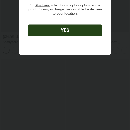
Or
Stay here
, after choosing this option, some
products may no longer be available for delivery
to your location.
YES
$31.95 USD
$67.95 USD
Softlyzero™ Airy - Yoga-Bermudashorts
Ärmelloser Jumpsuit mit U-Boot-
mit hohem Bund, mehreren Taschen
Ausschnitt, Seitentaschen, seitlichen
+16
und InstantCool
Bindebändern, Streifen und InstantCool
- Easy Peezy Edition