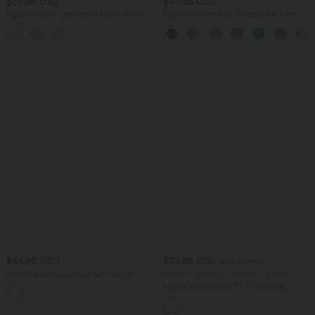
$36.95 USD
$44.95 USD
Figurbetonter, geraffter Maxirock mit
Figurbetontes Midi-Freizeitkleid mit
mittelhohem Bund, Streifen,
Schlitz, rückenfreiem Korsett mit
Blumenmuster und Bindeband vorne
quadratischem Ausschnitt und Rüschen
$44.95 USD
$33.95 USD
$36.95 USD
2-in-1 Midi-Hosenrock mit hohem
Nimm 3, zahle 2; nimm 6, zahle 4
Bund, Seitentaschen, Kordelzug und
Halara UltraSculpt™ - Formende
+15
kontrastierendem Netz
Workout-Leggings mit hohem Bund,
Seitentaschen und Bauchkontrolle