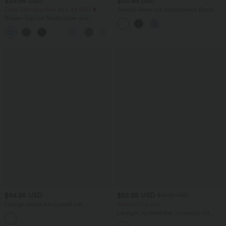
$25.95 USD
$53.95 USD
Extra Schnäppchen $23.49 USD
Arbeits-Hose mit mittelhohem Bund,
Seitentaschen und Barrel-Leg
Blusen-Top mit Neckholder und
Schlüssellochausschnitt, plissiert,
+3
ärmellos, abgerundeter Saum
$64.95 USD
$52.95 USD
$61.95 USD
Lässige Jeans aus Lyocell mit
limited time sale
mittelhohem Bund, mehreren Taschen
Lässiger, rückenfreier Jumpsuit mit
und Kordelzug
Seitentaschen