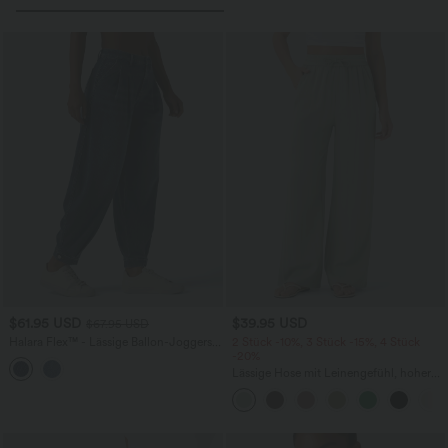
$61.95 USD
$39.95 USD
$67.95 USD
Halara Flex™ - Lässige Ballon-Joggers
2 Stück -10%, 3 Stück -15%, 4 Stück
aus Denim mit mittelhohem Bund und
-20%
mehreren Taschen
Lässige Hose mit Leinengefühl, hoher
Taille, Kordelzug an der Seite und
weitem Bein