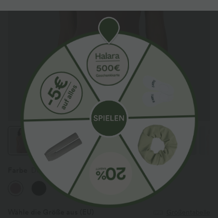
Farbe
Dusty Rose
Wähle die Größe aus
(EU)
Größentabelle