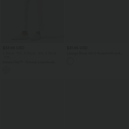
$33.95 USD
$31.95 USD
2 Stück -10%, 3 Stück -15%, 4 Stück
Lässige Bluse mit V-Ausschnitt und
-20%
kurzen Puffärmeln
Halara Flex™ - Schmal zulaufende
Bürohose mit hohem Bund,
+8
Seitentaschen und Waffelstoff