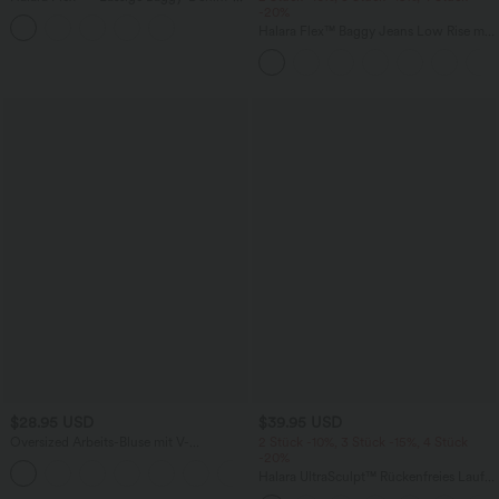
Shorts mit hohem Crossover-Bund und
-20%
mehreren Taschen
Halara Flex™ Baggy Jeans Low Rise mit
Knopf und Reißverschluss, mehreren
Taschen, weitem Bein
$28.95 USD
$39.95 USD
Oversized Arbeits-Bluse mit V-
2 Stück -10%, 3 Stück -15%, 4 Stück
Ausschnitt und kurzen Ärmeln -
-20%
+1
knitterfrei
Halara UltraSculpt™ Rückenfreies Lauf-
Tanktop mit U-Ausschnitt und