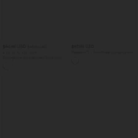
$44.95 USD
$67.95 USD
$48.95 USD
2 für 69 €, 3 für 99 €
Breezeful™ - Ärmelloser Jumpsuit mit
Seitentaschen - schnelltrocknend, Easy
Schlaghose mit mittlerem Bund und
Peezy Edition
seitlichen Reißverschlusstaschen
+12