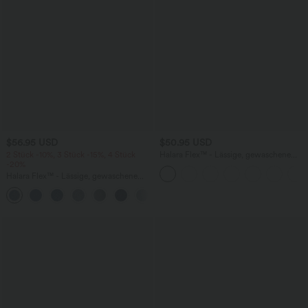
$56.95 USD
$50.95 USD
2 Stück -10%, 3 Stück -15%, 4 Stück
Halara Flex™ - Lässige, gewaschene
-20%
Bermuda-Shorts aus elastischem Strick-
Denim mit hohem Bund, mehreren
Halara Flex™ - Lässige, gewaschene
Taschen und Rollsaum
Baggy-Jeans aus drapiertem Lyocell mit
mittelhohem Bund, mehreren Taschen
und weitem Bein