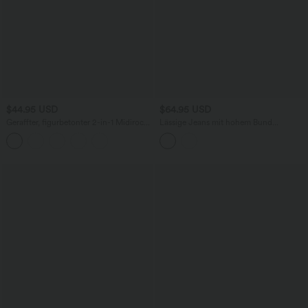
$44.95 USD
$64.95 USD
Geraffter, figurbetonter 2-in-1 Midirock
Lässige Jeans mit hohem Bund
aus Kunstleder mit hohem Bund und
mehreren Taschen und weitem Bein
abgerundetem Saum