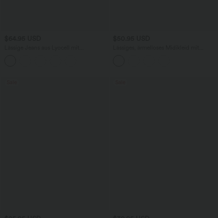
$64.95 USD
$50.95 USD
Lässige Jeans aus Lyocell mit
Lässiges, ärmelloses Midikleid mit
mittelhohem Bund, mehreren Taschen
Rundhalsausschnitt, integriertem BH
und Kordelzug
und Rüschensaum
Sale
Sale