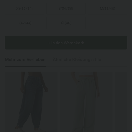
XS
(
32/34
)
S
(
34/36
)
M
(
38/40
)
L
(
42/44
)
XL
(
46
)
+ In den Warenkorb
Mehr zum Verlieben
Ähnliche Kleidungsstile