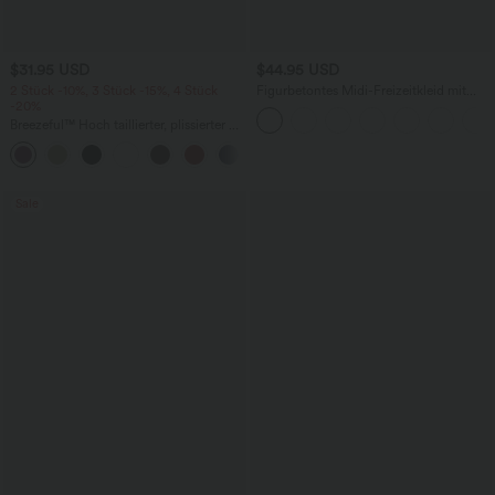
$31.95 USD
$44.95 USD
2 Stück -10%, 3 Stück -15%, 4 Stück
Figurbetontes Midi-Freizeitkleid mit
-20%
Schlitz, rückenfreiem Korsett mit
quadratischem Ausschnitt und Rüschen
Breezeful™ Hoch taillierter, plissierter 2-
in-1-Mini-Tanzrock mit Seiten- und
+9
Gesäßtasche, asymmetrischem Saum
und schnelltrocknendem Schnitt
Sale