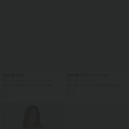
$42.95 USD
$44.95 USD
$48.95 USD
Nimm 3, zahle 2; nimm 6, zahle 4
2 für 69 €, 3 für 99 €
Halara UltraSculpt™ - Formende
Schlaghose mit mittlerem Bund und
Workout-Leggings mit hohem Bund,
seitlichen Reißverschlusstaschen
+13
Seitentaschen, Booty-Scrunch und
Bauchkontrolle
Sale
Sale