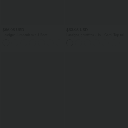
$56.95 USD
$33.95 USD
Lässiger Jumpsuit mit U-Boot-
Lässiges, gerafftes 2-in-1 Cami-Top mit
Ausschnitt, Seitentaschen, kurzen
verstellbaren Trägern und integriertem
Ärmeln und Kordelzug - Easy Peezy
BH
Edition