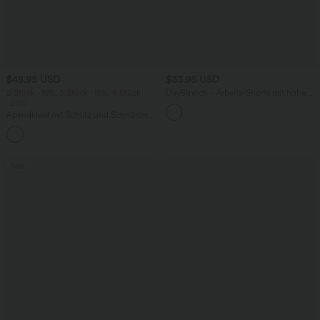
$48.95 USD
$33.95 USD
2 Stück -10%, 3 Stück -15%, 4 Stück
DayStretch - Arbeits-Shorts mit hohem
-20%
Bund, Seitentaschen und weitem Bein
Abendkleid mit Schlitz und Schnürung,
gerafft, rückenfrei, figurbetont
+7
Sale