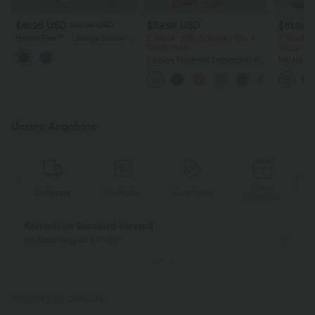
$61.95 USD
$39.95 USD
$61.95 
$67.95 USD
Halara Flex™ - Lässige Ballon-
2 Stück -10%, 3 Stück -15%, 4
2 Stück -
Joggers aus Denim mit
Stück -20%
Stück -2
mittelhohem Bund und
Lässige Hose mit Leinengefühl,
Halara F
mehreren Taschen
hoher Taille, Kordelzug an der
Rise mit 
Seite und weitem Bein
Reißversc
Taschen, 
Unsere Angebote
Gratis
Lieferung
Rückgabe
Gutscheine
k
Geschenk
Kostenloser Standard-Versand
bei Bestellung ab $77 USD
PRODUKT ID: 02846476