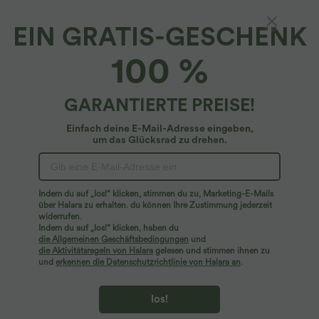
EIN GRATIS-GESCHENK
Bürohemd mit Schalkragen und langen
100 %
Ärmeln - selbstglättend
4.4
(
112
)
GARANTIERTE PREISE!
$25.95 USD
Einfach deine E-Mail-Adresse eingeben,
um das Glücksrad zu drehen.
Indem du auf „los!“ klicken, stimmen du zu, Marketing-E-Mails
über Halara zu erhalten. du können Ihre Zustimmung jederzeit
widerrufen.
Indem du auf „los!“ klicken, haben du
die Allgemeinen Geschäftsbedingungen
und
die Aktivitätsregeln von Halara
gelesen und stimmen ihnen zu
und
erkennen die Datenschutzrichtlinie von Halara an
.
los!