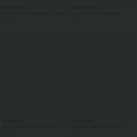
$42.95 USD
$64.95 USD
Hoch taillierter, fließender 2-in-1-Midi-
Lässige Jeans mit hohem Bund
Tanzrock mit Seitentasche
mehreren Taschen und weitem Bein
$36.95 USD
$72.95 USD
Lässige, geraffte Shorts mit hohem
Fließendes Midi-Arbeitskleid mit
Bund, mehreren Taschen und Poka-Dots
Seitentaschen, Fledermausärmeln und
- 7,6 cm
Bauchkontrolle