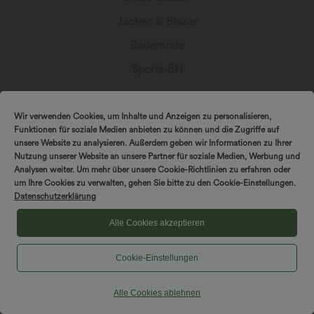
Jacken & Blazer
Bademode
Sports-BH
Wir verwenden Cookies, um Inhalte und Anzeigen zu personalisieren,
Funktionen für soziale Medien anbieten zu können und die Zugriffe auf
In Kontakt bleiben
unsere Website zu analysieren. Außerdem geben wir Informationen zu Ihrer
Nutzung unserer Website an unsere Partner für soziale Medien, Werbung und
Analysen weiter. Um mehr über unsere Cookie-Richtlinien zu erfahren oder
Abonniere den Newsletter, um exklusive Deals,
um Ihre Cookies zu verwalten, gehen Sie bitte zu den Cookie-Einstellungen.
stylische Geheimtipps und einen frühen Zugriff
Datenschutzerklärung
auf die neuesten Kollektionen zu erhalten.
Alle Cookies akzeptieren
Cookie-Einstellungen
*Mit deiner Abonnierung erklärst du dich damit einverstanden,
Alle Cookies ablehnen
dass du Marketingmitteilungen von Halara per E-Mail erhältst.
Du kannst dich jederzeit wieder abmelden. Durch Fortfahren