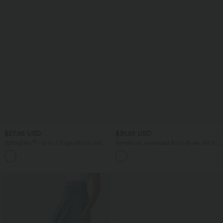
$27.95 USD
$31.95 USD
SoftlyZero™ - 2-in-1 Yoga-Shorts mit
Ärmellose, oversized Büro-Bluse mit V-
hohem Crossover-Bund, mehreren
Ausschnitt - knitterfrei
Taschen und Ösen - schnelltrocknend,
7,6 cm