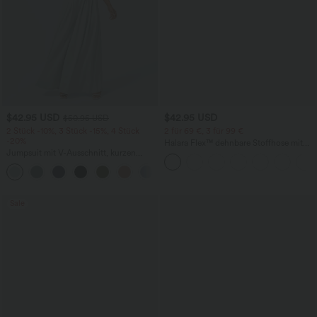
$42.95 USD
$42.95 USD
$50.95 USD
2 Stück -10%, 3 Stück -15%, 4 Stück
2 für 69 €, 3 für 99 €
-20%
Halara Flex™ dehnbare Stoffhose mit
Jumpsuit mit V-Ausschnitt, kurzen
hohem Bund, Waffelmuster,
Ärmeln, plissierten Seitentaschen und
Seitentaschen und weitem Bein
+5
weitem Bein, fließendem Waffelmuster
Sale