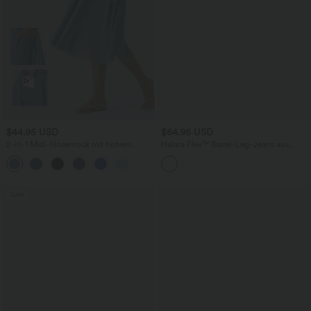
$44.95 USD
$64.95 USD
2-in-1 Midi-Hosenrock mit hohem
Halara Flex™ Barrel-Leg-Jeans aus
Bund, Seitentaschen, Kordelzug und
elastischem Strick-Denim mit niedrigem
+15
kontrastierendem Netz
Bund, Knopf, Reißverschluss und
mehreren Taschen
Sale