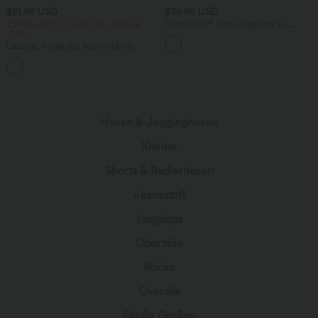
$61.95 USD
$39.95 USD
2 Stück -10%, 3 Stück -15%, 4 Stück
Halara Flex™ Jeans Jeggings aus
-20%
elastischem Strick-Denim mit hohem
Bund und Gesäßtaschen
Lässiges, fließendes Maxikleid mit
Seitentaschen
Hosen & Jogginghosen
Kleider
Shorts & Radlerhosen
Jeansstoff
Leggings
Oberteile
Röcke
Overalls
Große Größen