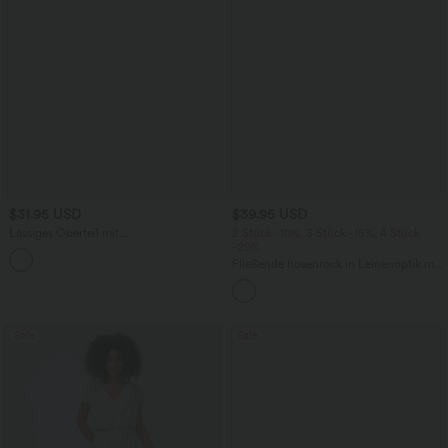
$31.95 USD
$39.95 USD
Lässiges Oberteil mit
2 Stück -10%, 3 Stück -15%, 4 Stück
Rundhalsausschnitt und
-20%
+1
Fledermausärmeln
Fließende hosenrock in Leinenoptik mit
mittelhohem Bund, Seitentaschen und
weitem Bein
Sale
Sale