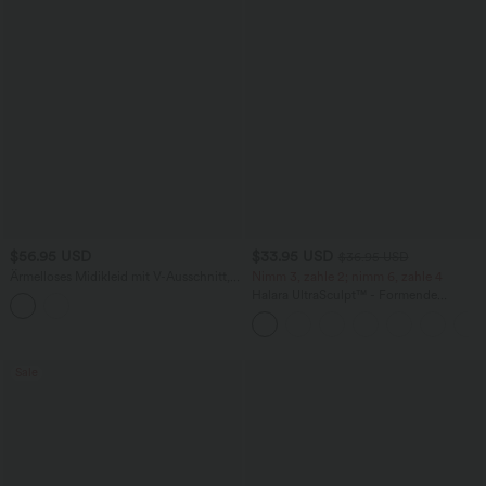
$56.95 USD
$33.95 USD
$36.95 USD
Ärmelloses Midikleid mit V-Ausschnitt,
Nimm 3, zahle 2; nimm 6, zahle 4
Seitentaschen und Reißverschluss
Halara UltraSculpt™ - Formende
Workout-Leggings mit hohem Bund,
Seitentaschen und Bauchkontrolle
Sale