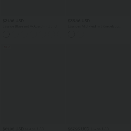
$31.95 USD
$33.95 USD
Lässige Bluse mit V-Ausschnitt und
Lässiges Midikleid mit Kordelzug,
kurzen Puffärmeln
Schlitz und geschwungenem Saum
Sale
$61.95 USD
$57.95 USD
$64.95 USD
$67.95 USD