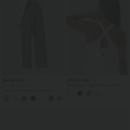
$44.95 USD
$36.95 USD
2 für 69 €, 3 für 99 €
Rückenfreies Yoga-Tanktop mit U-
Ausschnitt, überkreuzten Trägern und
Halara Flex™ plissierte dehnbare
abgerundetem Saum
Stoffhose mit hohem Bund,
+23
Seitentaschen und geradem Bein
Sale