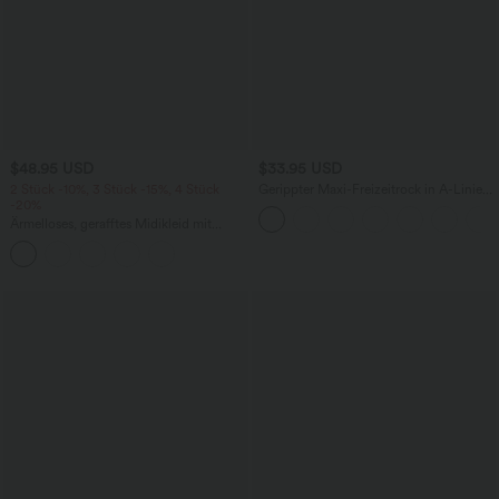
$48.95 USD
$33.95 USD
2 Stück -10%, 3 Stück -15%, 4 Stück
Gerippter Maxi-Freizeitrock in A-Linie
-20%
mit hohem Bund und Schlitzsaum
Ärmelloses, gerafftes Midikleid mit
eckigem Ausschnitt, integriertem BH
und überkreuztem Rückendesign