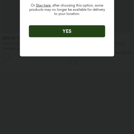
Or
Stay here
, after choosing this option, some
products may no longer be available for delivery
to your location.
YES
$52.95 USD
$39.95 USD
$61.95 USD
limited time sale
2 Stück -10%, 3 Stück -15%, 4 Stück
-20%
Lässiger, rückenfreier Jumpsuit mit
Seitentaschen
Lässige Leinen-Hose mit hohem Bund,
+10
Kordelzug, weitem Bein und Taschen