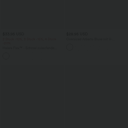
$33.95 USD
$28.95 USD
2 Stück -10%, 3 Stück -15%, 4 Stück
Oversized Arbeits-Bluse mit V-
-20%
Ausschnitt und kurzen Ärmeln -
knitterfrei
Halara Flex™ - Schmal zulaufende
Bürohose mit hohem Bund,
+8
Seitentaschen und Waffelstoff