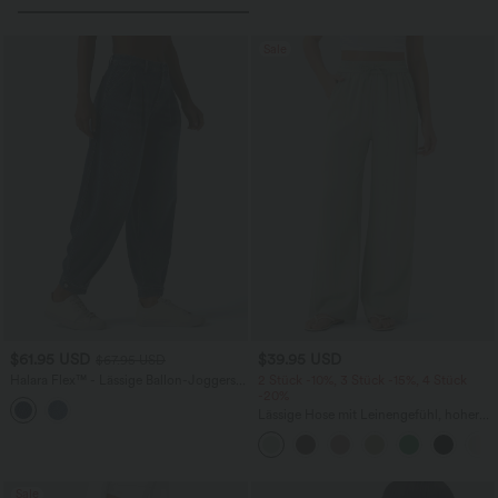
Sale
$61.95 USD
$39.95 USD
$67.95 USD
Halara Flex™ - Lässige Ballon-Joggers
2 Stück -10%, 3 Stück -15%, 4 Stück
aus Denim mit mittelhohem Bund und
-20%
mehreren Taschen
Lässige Hose mit Leinengefühl, hoher
Taille, Kordelzug an der Seite und
weitem Bein
Sale