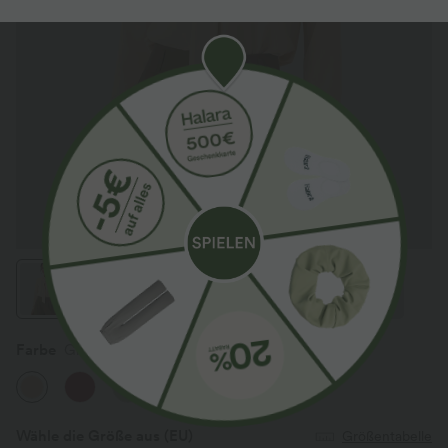
Farbe
Gray Sand
Wähle die Größe aus
(EU)
Größentabelle