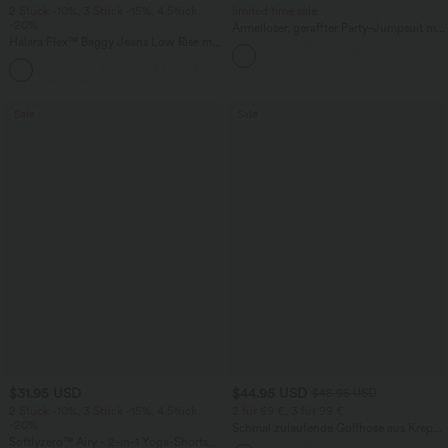
2 Stück -10%, 3 Stück -15%, 4 Stück
limited time sale
-20%
Ärmelloser, geraffter Party-Jumpsuit mit
Halara Flex™ Baggy Jeans Low Rise mit
V-Ausschnitt, Seitentaschen und
Knopf und Reißverschluss, mehreren
unsichtbarem Reißverschluss - pipi-
+5
Taschen, weitem Bein
praktisch
Sale
Sale
$31.95 USD
$44.95 USD
$48.95 USD
2 Stück -10%, 3 Stück -15%, 4 Stück
2 für 69 €, 3 für 99 €
-20%
Schmal zulaufende Golfhose aus Krepp
Softlyzero™ Airy - 2-in-1 Yoga-Shorts
mit hohem Bund und Seitentaschen