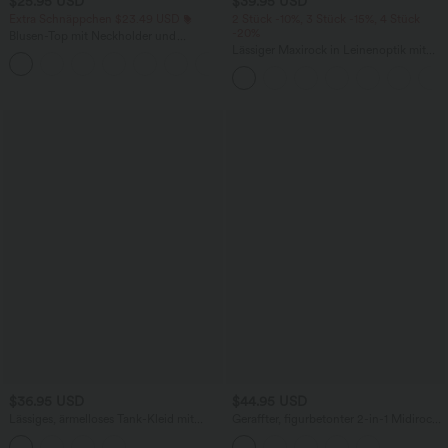
$25.95 USD
$39.95 USD
Extra Schnäppchen $23.49 USD
2 Stück -10%, 3 Stück -15%, 4 Stück
-20%
Blusen-Top mit Neckholder und
Schlüssellochausschnitt, plissiert,
Lässiger Maxirock in Leinenoptik mit
+3
ärmellos, abgerundeter Saum
hohem Bund und Kordelzug
$36.95 USD
$44.95 USD
Lässiges, ärmelloses Tank-Kleid mit
Geraffter, figurbetonter 2-in-1 Midirock
Rundhalsausschnitt und Seitentaschen
aus Kunstleder mit hohem Bund und
abgerundetem Saum