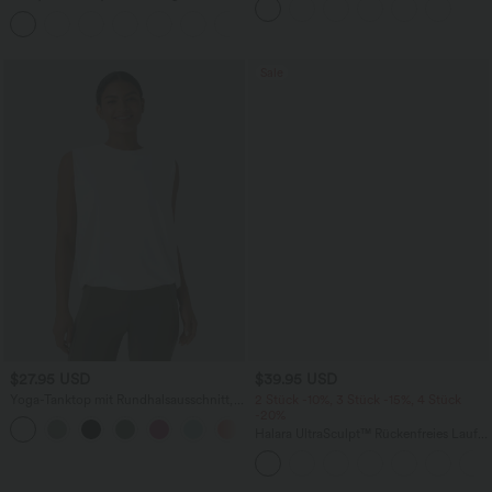
mit superhohem Bund, mehreren
+23
Taschen und InstantCool - 17,78 cm
Sale
$27.95 USD
$39.95 USD
Yoga-Tanktop mit Rundhalsausschnitt,
2 Stück -10%, 3 Stück -15%, 4 Stück
Rüschen und InstantCool
-20%
+16
Halara UltraSculpt™ Rückenfreies Lauf-
Tanktop mit U-Ausschnitt und
überkreuztem, abgerundetem Saum