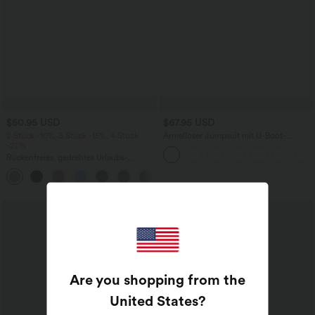
$50.95 USD
$67.95 USD
2 Stück -10%, 3 Stück -15%, 4 Stück
Ärmelloser Jumpsuit mit U-Boot-
-20%
Ausschnitt, Seitentaschen, seitlichen
Bindebändern, Streifen und InstantCool
Rückenfreies, gedrehtes Urlaubs-
- Easy Peezy Edition
Maxikleid mit Seitentaschen und Schlitz
+8
Sale
Are you shopping from the
United States
?