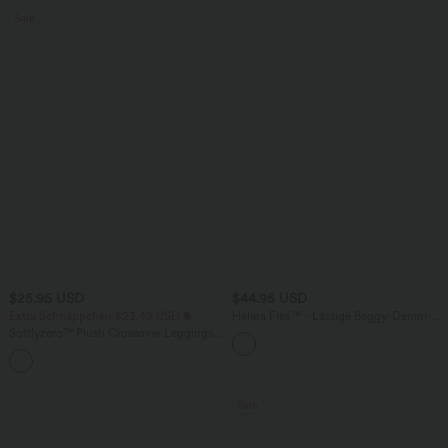
Sale
$25.95 USD
$44.95 USD
Extra Schnäppchen $23.49 USD
Halara Flex™ - Lässige Baggy-Denim-
Shorts mit hohem Crossover-Bund und
Softlyzero™ Plush Crossover Leggings
mehreren Taschen
mit Taschen
+16
Sale