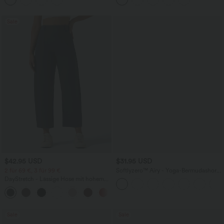
Sale
$42.95 USD
$31.95 USD
2 für 69 €, 3 für 99 €
Softlyzero™ Airy - Yoga-Bermudashorts
mit hohem Bund, mehreren Taschen
DayStretch - Lässige Hose mit hohem
und InstantCool
Bund, Seitentaschen und Barrel-Leg
+5
Sale
Sale