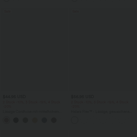
Sale
Sale
$44.95 USD
$56.95 USD
2 Stück -10%, 3 Stück -15%, 4 Stück
2 Stück -10%, 3 Stück -15%, 4 Stück
-20%
-20%
Lässige Cordhose mit mittelhohem
Halara Flex™ - Lässige, gewaschene
Bund, Reißverschluss und Seitentaschen
Baggy-Jeans aus drapiertem Lyocell mit
+7
mittelhohem Bund, mehreren Taschen
und weitem Bein