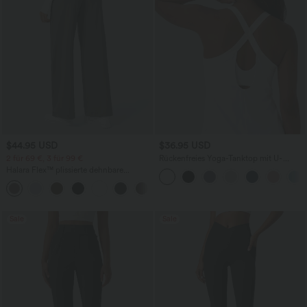
$44.95 USD
$36.95 USD
2 für 69 €, 3 für 99 €
Rückenfreies Yoga-Tanktop mit U-
Ausschnitt, überkreuzten Trägern und
Halara Flex™ plissierte dehnbare
abgerundetem Saum
Stoffhose mit hohem Bund,
+23
Seitentaschen und geradem Bein
Sale
Sale