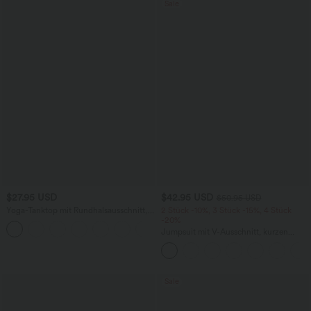
Sale
$27.95 USD
$42.95 USD
$50.95 USD
Yoga-Tanktop mit Rundhalsausschnitt,
2 Stück -10%, 3 Stück -15%, 4 Stück
Rüschen und InstantCool
-20%
+16
Jumpsuit mit V-Ausschnitt, kurzen
Ärmeln, plissierten Seitentaschen und
weitem Bein, fließendem Waffelmuster
Sale