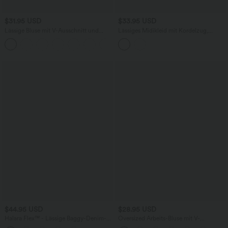
$31.95 USD
$33.95 USD
Lässige Bluse mit V-Ausschnitt und
Lässiges Midikleid mit Kordelzug,
kurzen Puffärmeln
Schlitz und geschwungenem Saum
$44.95 USD
$28.95 USD
Halara Flex™ - Lässige Baggy-Denim-
Oversized Arbeits-Bluse mit V-
Shorts mit hohem Crossover-Bund und
Ausschnitt und kurzen Ärmeln -