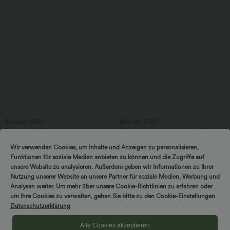
$56.95 USD
$44.95 USD
Ärmelloses Midikleid mit V-Ausschnitt,
2 Stück -10%, 3 Stück -15%, 4 Stück
Seitentaschen und Reißverschluss
-20%
Lässige Cordhose mit mittelhohem
Wir verwenden Cookies, um Inhalte und Anzeigen zu personalisieren,
Bund, Reißverschluss und Seitentaschen
Funktionen für soziale Medien anbieten zu können und die Zugriffe auf
unsere Website zu analysieren. Außerdem geben wir Informationen zu Ihrer
Nutzung unserer Website an unsere Partner für soziale Medien, Werbung und
Sale
Analysen weiter. Um mehr über unsere Cookie-Richtlinien zu erfahren oder
um Ihre Cookies zu verwalten, gehen Sie bitte zu den Cookie-Einstellungen.
Datenschutzerklärung
Alle Cookies akzeptieren