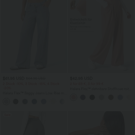
$61.95 USD
$42.95 USD
$64.95 USD
2 Stück -10%, 3 Stück -15%, 4 Stück
2 für 69 €, 3 für 99 €
-20%
Halara Flex™ dehnbare Stoffhose mit
Halara Flex™ Baggy Jeans Low Rise mit
hohem Bund, Waffelmuster,
Knopf und Reißverschluss, mehreren
Seitentaschen und weitem Bein
+5
Taschen, weitem Bein
Sale