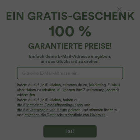
EIN GRATIS-GESCHENK
100 %
GARANTIERTE PREISE!
Einfach deine E-Mail-Adresse eingeben,
um das Glücksrad zu drehen.
Hoppla!
Wir können die von Ihnen gesuchte Seite nicht
Indem du auf „los!“ klicken, stimmen du zu, Marketing-E-Mails
finden.
über Halara zu erhalten. du können Ihre Zustimmung jederzeit
widerrufen.
Indem du auf „los!“ klicken, haben du
Mehr einkaufen
die Allgemeinen Geschäftsbedingungen
und
die Aktivitätsregeln von Halara
gelesen und stimmen ihnen zu
und
erkennen die Datenschutzrichtlinie von Halara an
.
los!