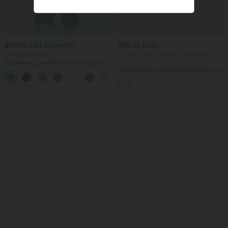
$57.95 USD
$39.95 USD
$67.95 USD
limited time sale
2 Stück -10%, 3 Stück -15%, 4 Stück
-20%
Ärmelloser, geraffter Party-Jumpsuit mit
V-Ausschnitt, Seitentaschen und
Halara UltraSculpt™ Rückenfreies Lauf-
+7
unsichtbarem Reißverschluss - pipi-
Tanktop mit U-Ausschnitt und
praktisch
überkreuztem, abgerundetem Saum