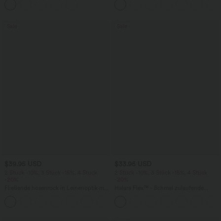
mehreren Taschen
knitterfrei
Sale
Sale
$39.95 USD
$33.95 USD
2 Stück -10%, 3 Stück -15%, 4 Stück
2 Stück -10%, 3 Stück -15%, 4 Stück
-20%
-20%
Fließende hosenrock in Leinenoptik mit
Halara Flex™ - Schmal zulaufende
mittelhohem Bund, Seitentaschen und
Bürohose mit hohem Bund,
+1
weitem Bein
Seitentaschen und Waffelstoff