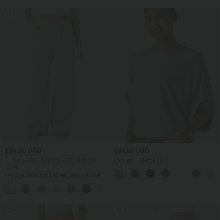
Sale
$39.95 USD
$31.95 USD
2 Stück -10%, 3 Stück -15%, 4 Stück
Lässiges Oberteil mit
-20%
Rundhalsausschnitt und
Fledermausärmeln
Lässige Hose mit Leinengefühl, hoher
Taille, Kordelzug an der Seite und
+15
weitem Bein
Sale
Sale