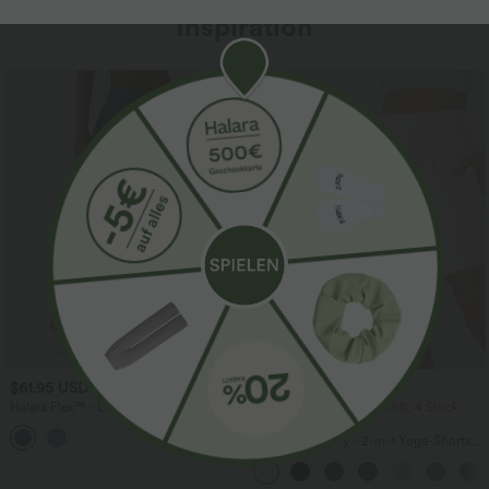
Inspiration
Sale
$61.95 USD
$31.95 USD
$67.95 USD
Halara Flex™ - Lässige Ballon-Joggers
2 Stück -10%, 3 Stück -15%, 4 Stück
aus Denim mit mittelhohem Bund und
-20%
mehreren Taschen
Softlyzero™ Airy - 2-in-1 Yoga-Shorts
mit superhohem Bund, mehreren
Taschen und InstantCool - 17,78 cm