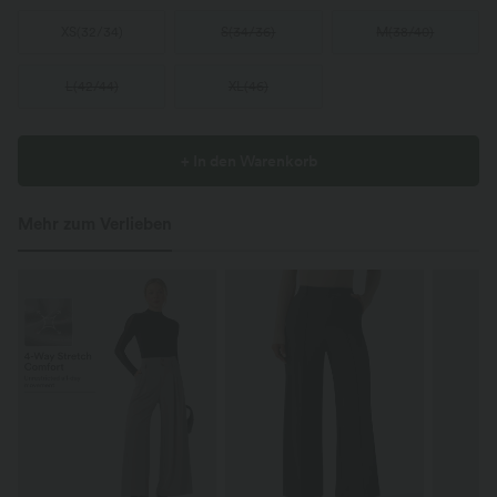
XS
(
32/34
)
S
(
34/36
)
M
(
38/40
)
L
(
42/44
)
XL
(
46
)
+ In den Warenkorb
Mehr zum Verlieben