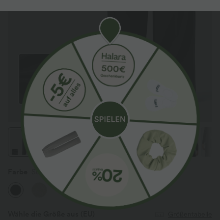
Farbe
Schwarz
Wähle die Größe aus
(EU)
Größentabelle