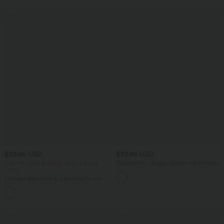
Sale
$39.95 USD
$33.95 USD
2 Stück -10%, 3 Stück -15%, 4 Stück
DayStretch - Baggy-Shorts mit hohem
-20%
Bund und Seitentaschen - 17,8 cm
Lässiger Maxirock in Leinenoptik mit
hohem Bund und Kordelzug
Sale
Sale