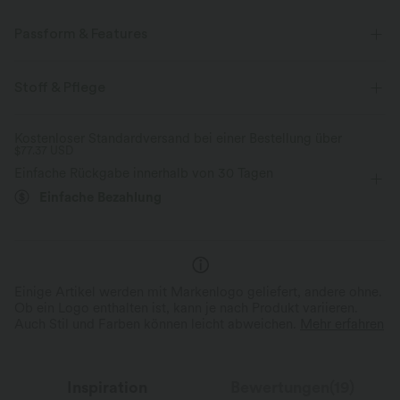
Passform & Features
flacher Bund
Seitentaschen
Plissiert
Knopfleiste
Stoff & Pflege
Reißverschluss
Oficina
bodenlang
Kostenloser Standardversand bei einer Bestellung über
$77.37 USD
mit hohem Bund
weites Bein
Lockerer Passform
Einfache Rückgabe innerhalb von 30 Tagen
Einfache Bezahlung
Einige Artikel werden mit Markenlogo geliefert, andere ohne.
Ob ein Logo enthalten ist, kann je nach Produkt variieren.
Auch Stil und Farben können leicht abweichen.
Mehr erfahren
Inspiration
Bewertungen(19)