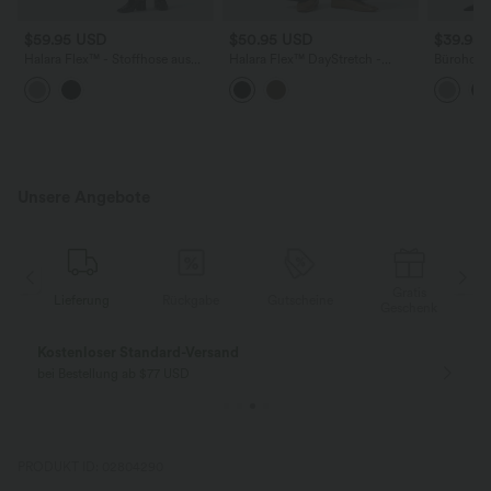
$59.95 USD
$50.95 USD
$39.95
Halara Flex™ - Stoffhose aus
Halara Flex™ DayStretch -
Bürohose 
Krepp mit hohem Doppelbund,
Stoffhose mit hohem Bund,
Seitentas
Seitentaschen und weitem Bein
Seitentaschen und weitem Bein
Unsere Angebote
Gratis
Lieferung
Rückgabe
Gutscheine
k
Geschenk
Kostenloser Standard-Versand
bei Bestellung ab $77 USD
PRODUKT ID: 02804290