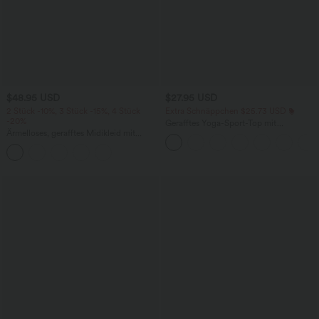
$48.95 USD
$27.95 USD
2 Stück -10%, 3 Stück -15%, 4 Stück
Extra Schnäppchen $25.73 USD
-20%
Gerafftes Yoga-Sport-Top mit
Ärmelloses, gerafftes Midikleid mit
Rundhalsausschnitt und kurzen Ärmeln
eckigem Ausschnitt, integriertem BH
- UPF50+
und überkreuztem Rückendesign