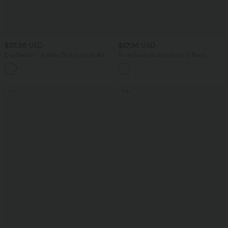
$33.95 USD
$67.95 USD
DayStretch - Arbeits-Shorts mit hohem
Ärmelloser Jumpsuit mit U-Boot-
Bund, Seitentaschen und weitem Bein
Ausschnitt, Seitentaschen, seitlichen
+11
Bindebändern, Streifen und InstantCool
- Easy Peezy Edition
Sale
Sale