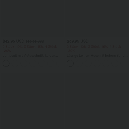
$42.95 USD
$39.95 USD
$50.95 USD
2 Stück -10%, 3 Stück -15%, 4 Stück
2 Stück -10%, 3 Stück -15%, 4 Stück
-20%
-20%
Jumpsuit mit V-Ausschnitt, kurzen
Lässige Leinen-Hose mit hohem Bund,
Ärmeln, plissierten Seitentaschen und
Kordelzug, weitem Bein und Taschen
+5
weitem Bein, fließendem Waffelmuster