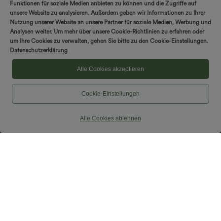
Funktionen für soziale Medien anbieten zu können und die Zugriffe auf
unsere Website zu analysieren. Außerdem geben wir Informationen zu Ihrer
Nutzung unserer Website an unsere Partner für soziale Medien, Werbung und
Analysen weiter. Um mehr über unsere Cookie-Richtlinien zu erfahren oder
um Ihre Cookies zu verwalten, gehen Sie bitte zu den Cookie-Einstellungen.
Datenschutzerklärung
Alle Cookies akzeptieren
Cookie-Einstellungen
Alle Cookies ablehnen
$39.95 USD
$42.95 USD
Halara Flex™ Dehnbare Stoffhose mit
Nimm 3, zahle 2; nimm 6, zahle 4
hohem Bund und Seitentasche hinten
Halara UltraSculpt™ - Formende
+13
Workout-Leggings mit hohem Bund,
Seitentaschen, Booty-Scrunch und
Bauchkontrolle
Sale
Sale