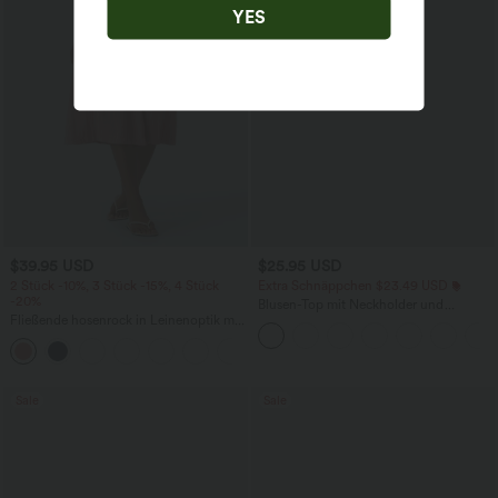
YES
$39.95 USD
$25.95 USD
2 Stück -10%, 3 Stück -15%, 4 Stück
Extra Schnäppchen $23.49 USD
-20%
Blusen-Top mit Neckholder und
Fließende hosenrock in Leinenoptik mit
Schlüssellochausschnitt, plissiert,
mittelhohem Bund, Seitentaschen und
ärmellos, abgerundeter Saum
+1
weitem Bein
Sale
Sale