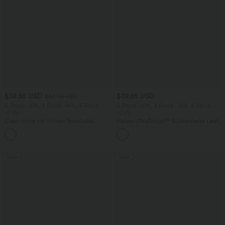
$38.95 USD
$39.95 USD
$42.95 USD
2 Stück -10%, 3 Stück -15%, 4 Stück
2 Stück -10%, 3 Stück -15%, 4 Stück
-20%
-20%
Capri-Hose mit hohem Bund und
Halara UltraSculpt™ Rückenfreies Lauf-
Seitentaschen - leinenähnliches Material
Tanktop mit U-Ausschnitt und
+7
überkreuztem, abgerundetem Saum
Sale
Sale