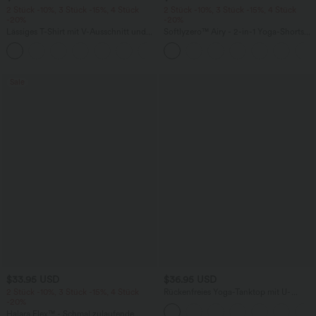
2 Stück -10%, 3 Stück -15%, 4 Stück
2 Stück -10%, 3 Stück -15%, 4 Stück
-20%
-20%
Lässiges T-Shirt mit V-Ausschnitt und
Softlyzero™ Airy - 2-in-1 Yoga-Shorts
kurzen Ärmeln
mit superhohem Bund, mehreren
+9
Taschen und InstantCool - 17,78 cm
Sale
$33.95 USD
$36.95 USD
2 Stück -10%, 3 Stück -15%, 4 Stück
Rückenfreies Yoga-Tanktop mit U-
-20%
Ausschnitt, überkreuzten Trägern und
abgerundetem Saum
Halara Flex™ - Schmal zulaufende