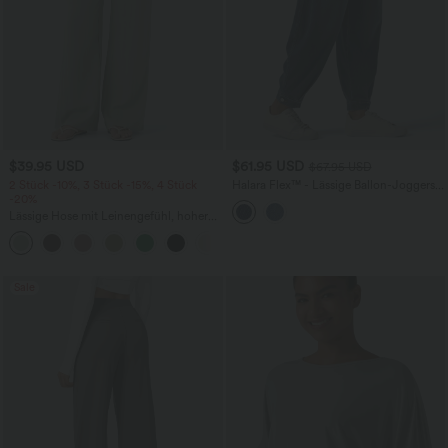
$39.95 USD
$61.95 USD
$67.95 USD
2 Stück -10%, 3 Stück -15%, 4 Stück
Halara Flex™ - Lässige Ballon-Joggers
-20%
aus Denim mit mittelhohem Bund und
mehreren Taschen
Lässige Hose mit Leinengefühl, hoher
Taille, Kordelzug an der Seite und
+15
weitem Bein
Sale