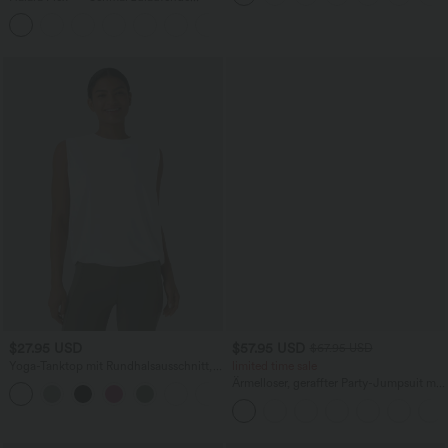
Bürohose mit hohem Bund,
+8
Seitentaschen und Waffelstoff
$27.95 USD
$57.95 USD
$67.95 USD
Yoga-Tanktop mit Rundhalsausschnitt,
limited time sale
Rüschen und InstantCool
Ärmelloser, geraffter Party-Jumpsuit mit
+16
V-Ausschnitt, Seitentaschen und
unsichtbarem Reißverschluss - pipi-
praktisch