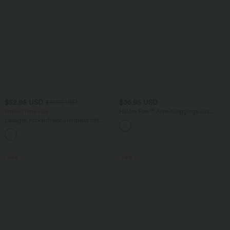
$52.95 USD
$36.95 USD
$61.95 USD
limited time sale
Halara Flex™ Arbeitsleggings aus
elastischem Strick-Denim mit hohem
Lässiger, rückenfreier Jumpsuit mit
Bund und mehreren Taschen
Seitentaschen
+10
Sale
Sale