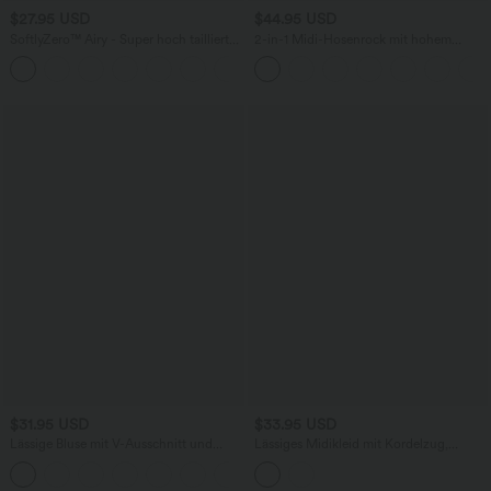
$27.95 USD
$44.95 USD
SoftlyZero™ Airy - Super hoch taillierte
2-in-1 Midi-Hosenrock mit hohem
2-in-1-Yoga-Shorts mit Gesäßtasche
Bund, Seitentaschen, Kordelzug und
+20
und Seitentasche-längere Länge
kontrastierendem Netz
$31.95 USD
$33.95 USD
Lässige Bluse mit V-Ausschnitt und
Lässiges Midikleid mit Kordelzug,
kurzen Puffärmeln
Schlitz und geschwungenem Saum