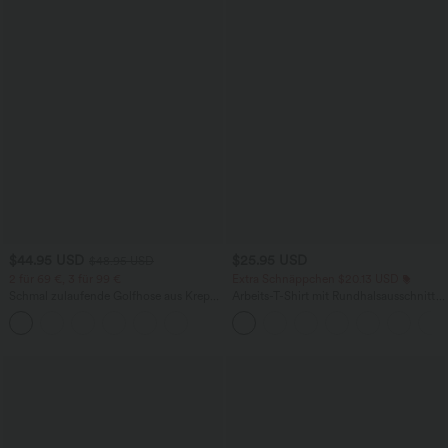
$44.95 USD
$25.95 USD
$48.95 USD
2 für 69 €, 3 für 99 €
Extra Schnäppchen $20.13 USD
Schmal zulaufende Golfhose aus Krepp
Arbeits-T-Shirt mit Rundhalsausschnitt
mit hohem Bund und Seitentaschen
und kurzen Fledermausärmeln