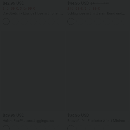
$42.95 USD
$44.95 USD
$48.95 USD
2 für 69 €, 3 für 99 €
2 für 69 €, 3 für 99 €
DayStretch - Lässige Hose mit hohem
Schlaghose mit mittlerem Bund und
Bund, Seitentaschen und Barrel-Leg
seitlichen Reißverschlusstaschen
+5
$39.95 USD
$33.95 USD
Halara Flex™ Jeans Jeggings aus
Breezeful™ - Plissierter 2-in-1 Minirock
elastischem Strick-Denim mit hohem
mit hohem Bund, Taschen und
Bund und Gesäßtaschen
asymmetrischem Saum -