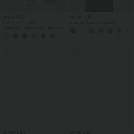
$42.95 USD
$28.95 USD
2 für 69 €, 3 für 99 €
Oversized Arbeits-Bluse mit V-
Ausschnitt und kurzen Ärmeln -
Halara Flex™ dehnbare Stoffhose mit
knitterfrei
hohem Bund, Waffelmuster,
+20
Seitentaschen und weitem Bein
Sale
Sale
$22.95 USD
$31.95 USD