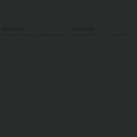
$31.95 USD
$33.95 USD
Softlyzero™ Airy - Yoga-Bermudashorts
Softlyzero™ Airy - 2-in-1 Yoga-Shorts
mit hohem Bund, mehreren Taschen
mit superhohem Bund, mehreren
+16
und InstantCool
Taschen und InstantCool - 22,9 cm