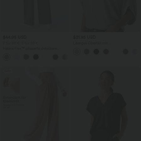
$44.95 USD
$31.95 USD
2 für 69 €, 3 für 99 €
Lässiges Oberteil mit
Rundhalsausschnitt und
Halara Flex™ plissierte dehnbare
Fledermausärmeln
Stoffhose mit hohem Bund,
+23
Seitentaschen und geradem Bein
Sale