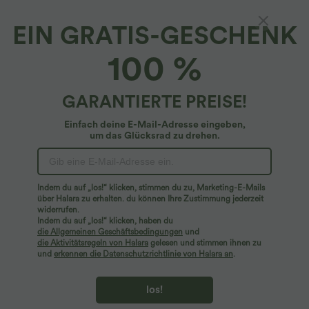
EIN GRATIS-GESCHENK
Stoffhose mit Leinen-Feeling, hohem Bund,
100 %
Seitentaschen und weitem Bein - Anti-Falten
4.8
(
19
)
GARANTIERTE PREISE!
$59.95 USD
Einfach deine E-Mail-Adresse eingeben,
um das Glücksrad zu drehen.
Indem du auf „los!“ klicken, stimmen du zu, Marketing-E-Mails
über Halara zu erhalten. du können Ihre Zustimmung jederzeit
widerrufen.
Indem du auf „los!“ klicken, haben du
die Allgemeinen Geschäftsbedingungen
und
die Aktivitätsregeln von Halara
gelesen und stimmen ihnen zu
und
erkennen die Datenschutzrichtlinie von Halara an
.
los!