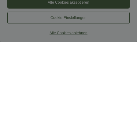
Alle Cookies akzeptieren
Cookie-Einstellungen
Alle Cookies ablehnen
$52.95 USD
$67.95 USD
$61.95 USD
limited time sale
Ärmelloser Jumpsuit mit U-Boot-
Ausschnitt, Seitentaschen, seitlichen
Lässiger, rückenfreier Jumpsuit mit
Bindebändern, Streifen und InstantCool
Seitentaschen
- Easy Peezy Edition
+10
Sale