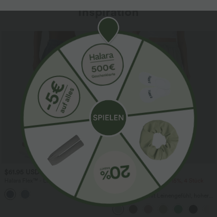
Inspiration
Sale
$61.95 USD
$39.95 USD
$67.95 USD
Halara Flex™ - Lässige Ballon-Joggers
2 Stück -10%, 3 Stück -15%, 4 Stück
aus Denim mit mittelhohem Bund und
-20%
mehreren Taschen
Lässige Hose mit Leinengefühl, hoher
Taille, Kordelzug an der Seite und
weitem Bein