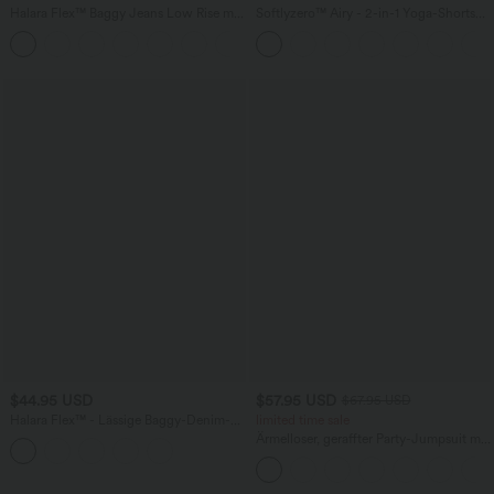
Halara Flex™ Baggy Jeans Low Rise mit
Softlyzero™ Airy - 2-in-1 Yoga-Shorts
Knopf und Reißverschluss, mehreren
mit superhohem Bund, mehreren
+5
Taschen, weitem Bein
Taschen und InstantCool - 17,78 cm
$44.95 USD
$57.95 USD
$67.95 USD
Halara Flex™ - Lässige Baggy-Denim-
limited time sale
Shorts mit hohem Crossover-Bund und
Ärmelloser, geraffter Party-Jumpsuit mit
mehreren Taschen
V-Ausschnitt, Seitentaschen und
unsichtbarem Reißverschluss - pipi-
praktisch