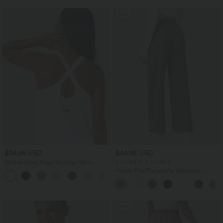
Sale
$36.95 USD
$44.95 USD
Rückenfreies Yoga-Tanktop mit U-
2 für 69 €, 3 für 99 €
Ausschnitt, überkreuzten Trägern und
Halara Flex™ plissierte dehnbare
abgerundetem Saum
Stoffhose mit hohem Bund,
Seitentaschen und geradem Bein
Sale