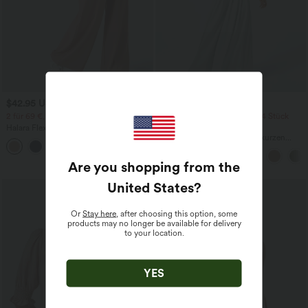
$42.95 USD
$42.95 USD
$50.95 USD
2 für 69 €, 3 für 99 €
2 Stück -10%, 3 Stück -15%, 4 Stück
-20%
Halara Flex™ dehnbare Stoffhose mit
hohem Bund, Waffelmuster,
Jumpsuit mit V-Ausschnitt, kurzen
+20
Seitentaschen und weitem Bein
Ärmeln, plissierten Seitentaschen und
weitem Bein, fließendem Waffelmuster
Are you shopping from the
United States
?
Or
Stay here
, after choosing this option, some
products may no longer be available for delivery
to your location.
YES