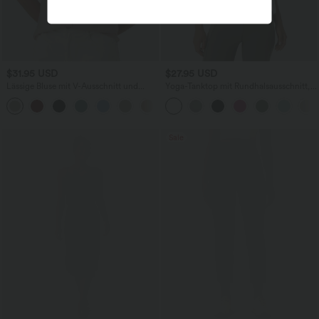
$31.95 USD
$27.95 USD
Lässige Bluse mit V-Ausschnitt und
Yoga-Tanktop mit Rundhalsausschnitt,
kurzen Puffärmeln
Rüschen und InstantCool
Sale