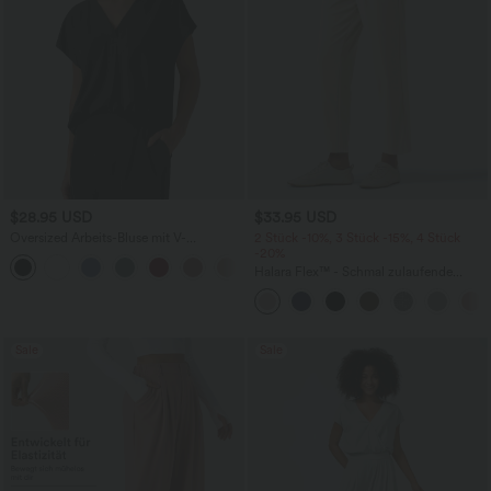
$28.95 USD
$33.95 USD
Oversized Arbeits-Bluse mit V-
2 Stück -10%, 3 Stück -15%, 4 Stück
Ausschnitt und kurzen Ärmeln -
-20%
+1
knitterfrei
Halara Flex™ - Schmal zulaufende
Bürohose mit hohem Bund,
Seitentaschen und Waffelstoff
Sale
Sale