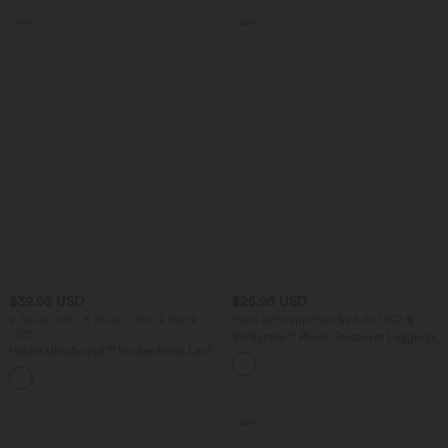
Sale
Sale
$39.95 USD
$25.95 USD
2 Stück -10%, 3 Stück -15%, 4 Stück
Extra Schnäppchen $23.49 USD
-20%
Softlyzero™ Plush Crossover Leggings
Halara UltraSculpt™ Rückenfreies Lauf-
mit Taschen
Tanktop mit U-Ausschnitt und
+11
überkreuztem, abgerundetem Saum
Sale