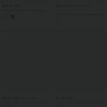
$33.95 USD
$44.95 USD
$48.95 USD
Lässiges Midikleid mit Kordelzug,
2 für 69 €, 3 für 99 €
Schlitz und geschwungenem Saum
Schmal zulaufende Golfhose aus Krepp
mit hohem Bund und Seitentaschen
Sale
Sale
$61.95 USD
$31.95 USD
$64.95 USD
2 Stück -10%, 3 Stück -15%, 4 Stück
2 Stück -10%, 3 Stück -15%, 4 Stück
-20%
-20%