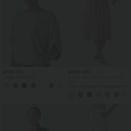
$31.95 USD
$39.95 USD
Lässiges Oberteil mit
2 Stück -10%, 3 Stück -15%, 4 Stück
Rundhalsausschnitt und
-20%
+1
Fledermausärmeln
Fließende hosenrock in Leinenoptik mit
mittelhohem Bund, Seitentaschen und
weitem Bein
Sale