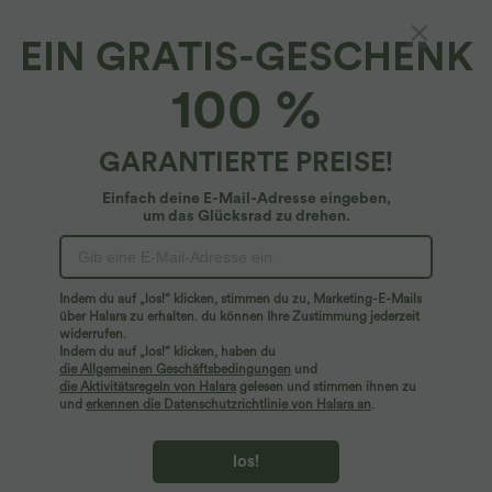
EIN GRATIS-GESCHENK
100 %
GARANTIERTE PREISE!
Einfach deine E-Mail-Adresse eingeben,
um das Glücksrad zu drehen.
Hoppla!
Wir können die von Ihnen gesuchte Seite nicht
Indem du auf „los!“ klicken, stimmen du zu, Marketing-E-Mails
finden.
über Halara zu erhalten. du können Ihre Zustimmung jederzeit
widerrufen.
Indem du auf „los!“ klicken, haben du
Mehr einkaufen
die Allgemeinen Geschäftsbedingungen
und
die Aktivitätsregeln von Halara
gelesen und stimmen ihnen zu
und
erkennen die Datenschutzrichtlinie von Halara an
.
los!