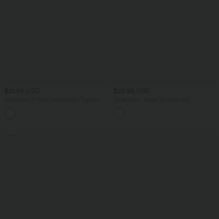
$31.95 USD
$25.95 USD
Softlyzero™ Airy Neckholder-Top mit
OneForm - Yoga-Tanktop mit
rückenfreiem, drapiertem Cool Touch-
Racerback, integriertem BH und
Yoga-Sport-Top
nahtlosem Flow
Sale