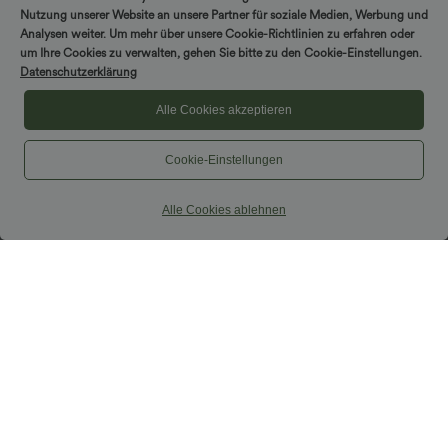
Nutzung unserer Website an unsere Partner für soziale Medien, Werbung und
Analysen weiter. Um mehr über unsere Cookie-Richtlinien zu erfahren oder
um Ihre Cookies zu verwalten, gehen Sie bitte zu den Cookie-Einstellungen.
Datenschutzerklärung
Alle Cookies akzeptieren
Cookie-Einstellungen
$39.95 USD
$48.95 USD
Alle Cookies ablehnen
2 Stück -10%, 3 Stück -15%, 4 Stück
V-Ausschnitt Langarm Pullover Strick
-20%
Casual Cardigan
Halara UltraSculpt™ Rückenfreies Lauf-
Tanktop mit U-Ausschnitt und
+11
überkreuztem, abgerundetem Saum