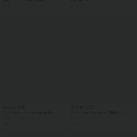
Seitentaschen, integriertem BH und
Rundhalsausschnitt und
Bindebändern hinten
Fledermausärmeln
$48.95 USD
$50.95 USD
Golf-Hose mit mittelhohem Bund,
Ärmelloses, fließendes Midikleid mit
Seitentaschen und schmal zulaufendem
Herzausschnitt, Seitentaschen und
+2
Bein - schnelltrocknend, UPF40+
überkreuztem Rückendesign