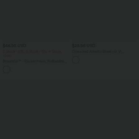
$48.95 USD
$28.95 USD
2 Stück -10%, 3 Stück -15%, 4 Stück
Oversized Arbeits-Bluse mit V-
-20%
Ausschnitt und kurzen Ärmeln -
knitterfrei
Breezeful™ - Rückenfreies, fließendes
Midi-Freizeitkleid mit Seitentaschen,
+7
Racerback und High-Low-Design - A-C
Cups, schnelltrocknend