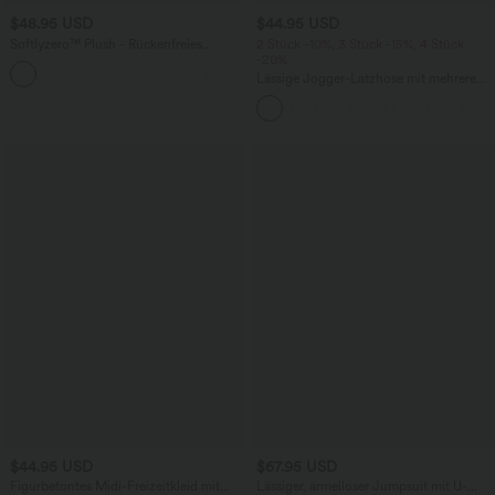
$48.95 USD
$44.95 USD
Softlyzero™ Plush - Rückenfreies
2 Stück -10%, 3 Stück -15%, 4 Stück
Aktivkleid - A-C Cups, UPF50+
-20%
+20
Lässige Jogger-Latzhose mit mehreren
Taschen, verstellbaren Trägern, Knöpfen
und Waffelstruktur
$44.95 USD
$67.95 USD
Figurbetontes Midi-Freizeitkleid mit
Lässiger, ärmelloser Jumpsuit mit U-