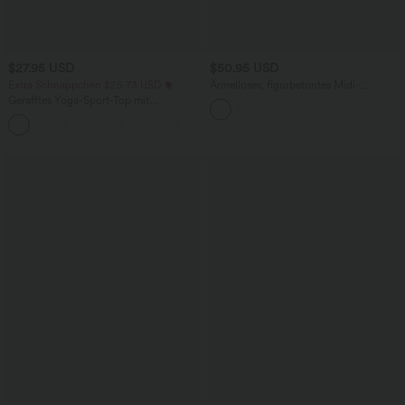
$27.95 USD
$50.95 USD
Extra Schnäppchen $25.73 USD
Ärmelloses, figurbetontes Midi-
Arbeitskleid mit hohem Halsausschnitt
Gerafftes Yoga-Sport-Top mit
und Karomuster
Rundhalsausschnitt und kurzen Ärmeln
+11
- UPF50+