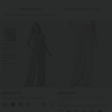
Inspiration
Bewertungen(609)
Sale
$50.95 USD
$39.95 USD
Lässiger, geraffter Jumpsuit mit
2 Stück -10%, 3 Stück -15%, 4 Stück
Seitentaschen, verstellbaren Trägern
-20%
+10
und weitem Bein - Easy Peezy
Lässige Hose mit Leinengefühl, hoher
Taille, Kordelzug an der Seite und