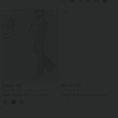
weitem Bein
Sale
Sale
$42.95 USD
$44.95 USD
Nimm 3, zahle 2; nimm 6, zahle 4
2 für 69 €, 3 für 99 €
Halara UltraSculpt™ - Formende
Halara Flex™ plissierte dehnbare
Bootcut-Yoga-Leggings mit hohem
Stoffhose mit hohem Bund,
+11
Bund, Seitentaschen und
Seitentaschen und geradem Bein
Bauchkontrolle