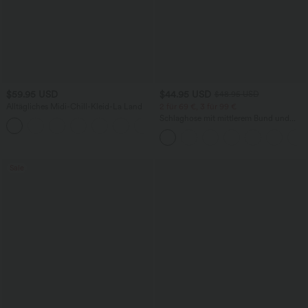
$59.95 USD
$44.95 USD
$48.95 USD
Alltägliches Midi-Chill-Kleid-La Land
2 für 69 €, 3 für 99 €
Schlaghose mit mittlerem Bund und
+11
seitlichen Reißverschlusstaschen
Sale