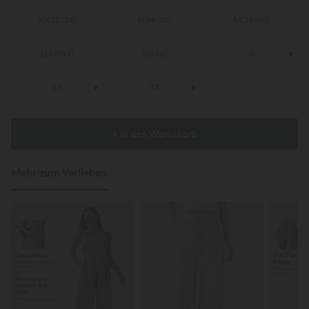
XS
(
32/34
)
S
(
34/36
)
M
(
38/40
)
L
(
42/44
)
XL
(
46
)
1X
2X
3X
+ In den Warenkorb
Mehr zum Verlieben