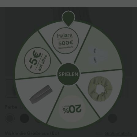
Farbe
Light Green Floral Yarn
Sale
Wähle die Größe aus
(EU)
Größentabelle