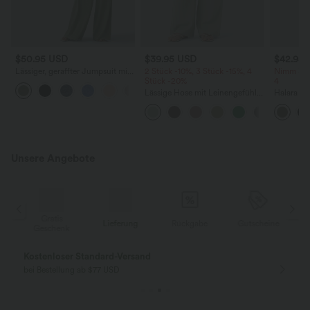
$50.95 USD
$39.95 USD
$42.95
Lässiger, geraffter Jumpsuit mit
2 Stück -10%, 3 Stück -15%, 4
Nimm 3, z
Seitentaschen, verstellbaren
Stück -20%
4
+10
Trägern und weitem Bein - Easy
Lässige Hose mit Leinengefühl,
Halara Ul
Peezy
hoher Taille, Kordelzug an der
Bootcut-
Seite und weitem Bein
hohem Bu
Bauchkont
Unsere Angebote
Gratis
Lieferung
Rückgabe
Gutscheine
k
Geschenk
Kostenloser Standard-Versand
bei Bestellung ab $77 USD