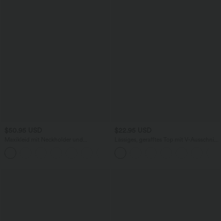
$50.95 USD
$22.95 USD
Maxikleid mit Neckholder und
Lässiges, gerafftes Top mit V-Ausschnitt
Seitentaschen
und kurzen Ärmeln
+9