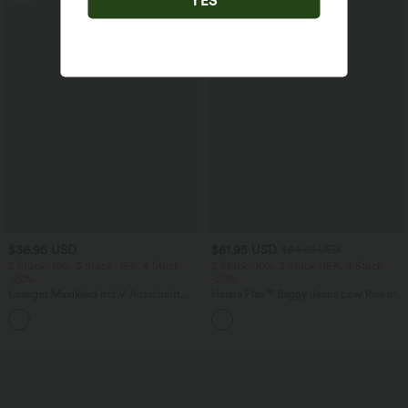
YES
$36.95 USD
$61.95 USD
$64.95 USD
2 Stück -10%, 3 Stück -15%, 4 Stück
2 Stück -10%, 3 Stück -15%, 4 Stück
-20%
-20%
Lässiges Maxikleid mit V-Ausschnitt,
Halara Flex™ Baggy Jeans Low Rise mit
Seitentaschen und geschlitztem Saum
Knopf und Reißverschluss, mehreren
Taschen, weitem Bein