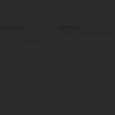
$42.95 USD
$44.95 USD
2 Stück -10%, 3 Stück -15%, 4 Stück
Midikleid mit Neckholder, Seitentaschen
-20%
und Bindeband hinten
Softlyzero™ Airy, rückenfreies,
gedrehtes Cool Touch Yoga-Aktivkleid
+18
– Easy Peezy Edition