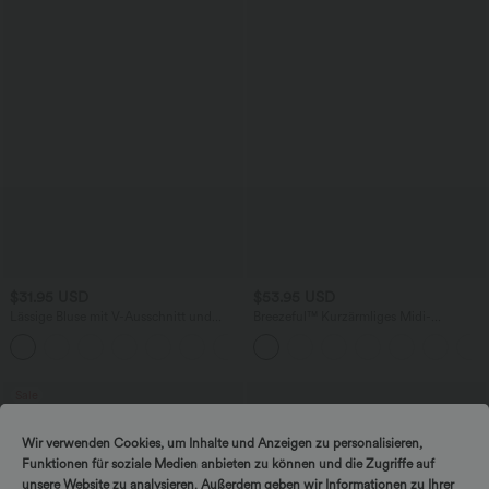
$31.95 USD
$53.95 USD
Lässige Bluse mit V-Ausschnitt und
Breezeful™ Kurzärmliges Midi-
kurzen Puffärmeln
Freizeitkleid mit V-Ausschnitt,
Seitentaschen und Bindeband hinten -
schnelltrocknend
Sale
Wir verwenden Cookies, um Inhalte und Anzeigen zu personalisieren,
Funktionen für soziale Medien anbieten zu können und die Zugriffe auf
unsere Website zu analysieren. Außerdem geben wir Informationen zu Ihrer