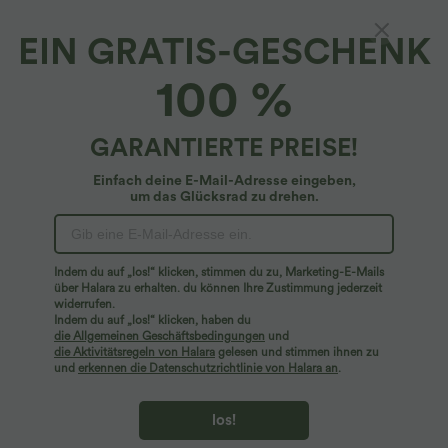
EIN GRATIS-GESCHENK
Fließendes Urlaubs-Maxikleid mit
100 %
Seitentaschen und verstellbaren Trägern
4.4
(
609
)
GARANTIERTE PREISE!
$44.95 USD
Einfach deine E-Mail-Adresse eingeben,
um das Glücksrad zu drehen.
Indem du auf „los!“ klicken, stimmen du zu, Marketing-E-Mails
über Halara zu erhalten. du können Ihre Zustimmung jederzeit
widerrufen.
Indem du auf „los!“ klicken, haben du
die Allgemeinen Geschäftsbedingungen
und
die Aktivitätsregeln von Halara
gelesen und stimmen ihnen zu
und
erkennen die Datenschutzrichtlinie von Halara an
.
los!