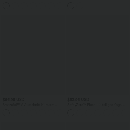
Schlitz, rückenfreiem Korsett mit
Ausschnitt, Seitentaschen und
+6
quadratischem Ausschnitt und Rüschen
Kordelzug - Easy Peezy
$56.95 USD
$53.95 USD
Breezeful™ V-Ausschnitt Kurzarm
SoftlyZero™ Plush - 2-teiliges Yoga-
Seitentasche Bindeband hinten
Minikleid mit Seitentaschen und Cut-
+6
Schnelltrocknendes Midi-Freizeitkleid
Out-Design - A-C Cups