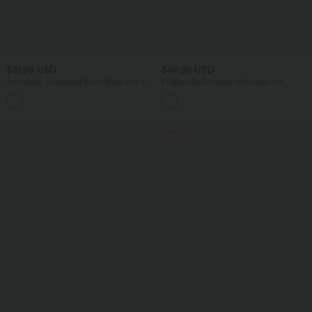
$31.95 USD
$48.95 USD
Ärmellose, oversized Büro-Bluse mit V-
Fließendes Urlaubs-Minikleid mit
Ausschnitt - knitterfrei
Neckholder und Knöpfen
Sale