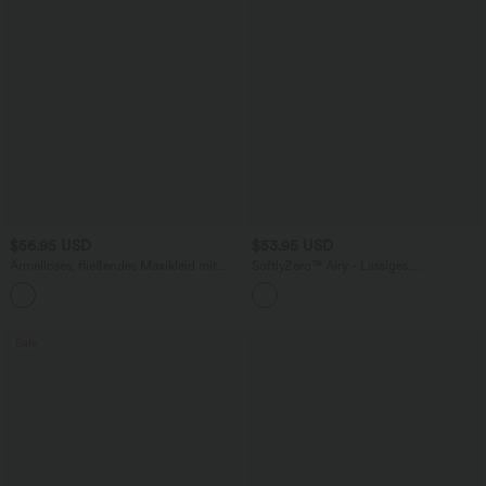
$56.95 USD
$53.95 USD
Ärmelloses, fließendes Maxikleid mit
SoftlyZero™ Airy - Lässiges,
Herzausschnitt, Seitentaschen und
gepolstertes Midikleid mit Seitentaschen
überkreuztem Rückendesign
und InstantCool - E-G Cups
Sale