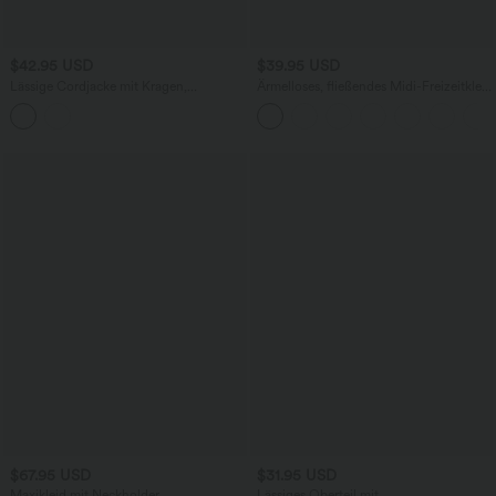
$42.95 USD
$39.95 USD
Lässige Cordjacke mit Kragen,
Ärmelloses, fließendes Midi-Freizeitkleid
Knopfleiste, langen Ärmeln und
mit tiefem V-Ausschnitt, hohem Schlitz
Brusttasche
und überkreuztem Saum
$67.95 USD
$31.95 USD
Maxikleid mit Neckholder,
Lässiges Oberteil mit