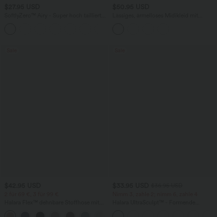
$27.95 USD
$50.95 USD
SoftlyZero™ Airy - Super hoch taillierte
Lässiges, ärmelloses Midikleid mit
2-in-1-Yoga-Shorts mit Gesäßtasche
Rundhalsausschnitt, integriertem BH
+20
und Seitentasche-längere Länge
und Rüschensaum
Sale
Sale
$42.95 USD
$33.95 USD
$36.95 USD
2 für 69 €, 3 für 99 €
Nimm 3, zahle 2; nimm 6, zahle 4
Halara Flex™ dehnbare Stoffhose mit
Halara UltraSculpt™ - Formende
hohem Bund, Waffelmuster,
Workout-Leggings mit hohem Bund,
+20
Seitentaschen und weitem Bein
Seitentaschen und Bauchkontrolle