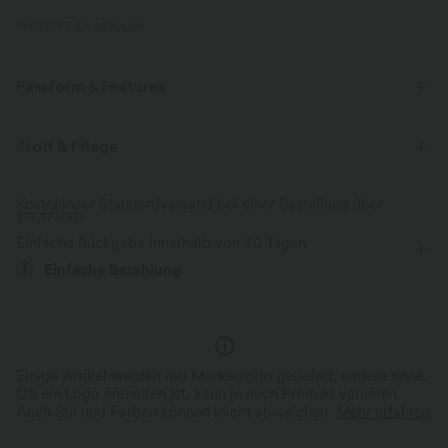
PRODUKT ID: 02756519
Passform & Features
Lockere Passform
Seitentaschen
V-Ausschnitt
Stoff & Pflege
Raffung
überziehen
Urlaub
Maxi
Trapez
Kostenloser Standardversand bei einer Bestellung über
$77.37 USD
ärmellos
Mittlere Dehnung
Vier-Wege-Stretch
Einfache Rückgabe innerhalb von 30 Tagen
A-Linie
Einfache Bezahlung
Einige Artikel werden mit Markenlogo geliefert, andere ohne.
Ob ein Logo enthalten ist, kann je nach Produkt variieren.
Auch Stil und Farben können leicht abweichen.
Mehr erfahren