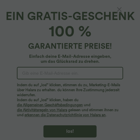
EIN GRATIS-GESCHENK
Lässige Shortalls mit verstellbarem Riemen,
100 %
Knopfleiste und Waffelmuster und mehreren
Taschen
5
(
7
)
GARANTIERTE PREISE!
$31.95 USD
Einfach deine E-Mail-Adresse eingeben,
um das Glücksrad zu drehen.
Indem du auf „los!“ klicken, stimmen du zu, Marketing-E-Mails
über Halara zu erhalten. du können Ihre Zustimmung jederzeit
widerrufen.
Indem du auf „los!“ klicken, haben du
die Allgemeinen Geschäftsbedingungen
und
die Aktivitätsregeln von Halara
gelesen und stimmen ihnen zu
und
erkennen die Datenschutzrichtlinie von Halara an
.
los!