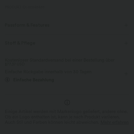
PRODUKT ID: 02848488
Passform & Features
Vordertasche
Seitentaschen
Gesäßtasche
Stoff & Pflege
Plissiert
Knopfleiste
lässig
Zwei-Wege-Stretch
Kostenloser Standardversand bei einer Bestellung über
$77.37 USD
Latzhosen
Einfache Rückgabe innerhalb von 30 Tagen
Einfache Bezahlung
Einige Artikel werden mit Markenlogo geliefert, andere ohne.
Ob ein Logo enthalten ist, kann je nach Produkt variieren.
Auch Stil und Farben können leicht abweichen.
Mehr erfahren