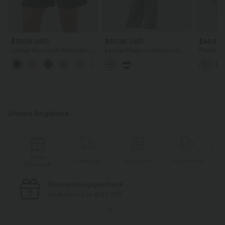
$39.95 USD
$50.95 USD
$44.95
Lässige Baumwoll-Bermudas in
Lässige Baggy-Latzhose mit
Plissiert
Leinenoptik mit hohem Bund
Gesäßtaschen, Streifen und
elastisch
Bindeband hinten
Bund, Se
umgesch
Unsere Angebote
Gratis
Lieferung
Rückgabe
Gutscheine
k
Geschenk
Kostenloser Standard-Versand
bei Bestellung ab $77 USD