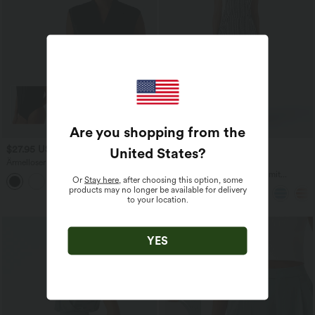
Are you shopping from the
$27.95 USD
$23.95 USD
United States
?
$50.95 USD
Ärmelloser Büro-Bodysuit mit V-
limited time sale
Ausschnitt
Gestreifte Urlaubs-Latzhose mit
Or
Stay here
, after choosing this option, some
mehreren Taschen, verstellbaren Trägern
products may no longer be available for delivery
und Knöpfen
to your location.
YES