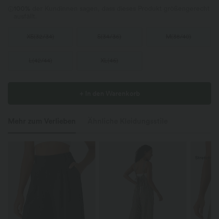
100%
der Kundinnen sagen, dass dieses Produkt größengerecht
ausfällt.
XS
(
32/34
)
S
(
34/36
)
M
(
38/40
)
L
(
42/44
)
XL
(
46
)
+ In den Warenkorb
Mehr zum Verlieben
Ähnliche Kleidungsstile