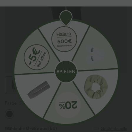
Farbe
Schwarz
Wähle die Größe aus
(EU)
Größentabelle