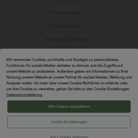
Kundenservice
Lerne Halara kennen
Mein Account
Hilfecenter
Stoffinnovation
Aktionen & Rabatte
Anmelden oder Registrieren
Kontakt
Blog
Halara-Gutscheine & Rabatte
Wir verwenden Cookies, um Inhalte und Anzeigen zu personalisieren,
Bestellverlauf
Funktionen für soziale Medien anbieten zu können und die Zugriffe auf
Versand & Zoll
unsere Website zu analysieren. Außerdem geben wir Informationen zu Ihrer
Presse
Markenbotschafter
Nutzung unserer Website an unsere Partner für soziale Medien, Werbung und
Analysen weiter. Um mehr über unsere Cookie-Richtlinien zu erfahren oder
Bestellung verfolgen
um Ihre Cookies zu verwalten, gehen Sie bitte zu den Cookie-Einstellungen.
Rückgabebedingungen
|
Copyright © 2026 Halara
Datenschutzerklärung
Cookie-Richtlinien
Datenschutzerklärung
Affiliate-Programme
|
|
COUPON-RICHTLINIEN
Allgemeine Geschäftsbedingungen
Kontodetails
Alle Cookies akzeptieren
Größenhilfe
|
Barrierefreiheitserklärung
Cookies-Einstellungen
Cookie-Einstellungen
Passwort ändern
Sitemap
Alle Cookies ablehnen