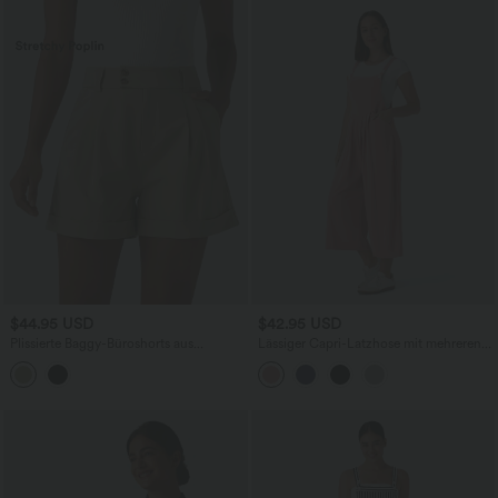
$44.95 USD
$42.95 USD
Plissierte Baggy-Büroshorts aus
Lässiger Capri-Latzhose mit mehreren
elastischem Popeline mit hohem Bund,
Taschen, verstellbaren Trägern,
Seitentaschen und umgeschlagenem
dekorativen Knöpfen und Waffelstruktur
Bund