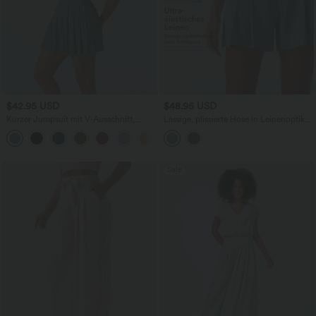
$42.95 USD
$48.95 USD
Kurzer Jumpsuit mit V-Ausschnitt,
Lässige, plissierte Hose in Leinenoptik
kurzen Ärmeln, plissierten Seitentaschen
mit hohem Bund und Seitentaschen -
+3
und fließendem Waffelmuster
12,7cm
Sale