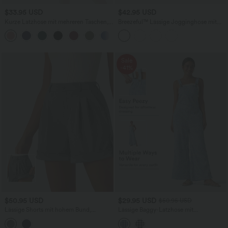
$33.95 USD
$42.95 USD
Kurze Latzhose mit mehreren Taschen,
Breezeful™ Lässige Jogginghose mit
verstellbaren Trägern, Knöpfen und
hohem Bund, Seitentaschen und
+5
Waffelstruktur
geteiltem Saum - schnelltrocknend
Sale
-41%
$50.95 USD
$29.95 USD
$50.95 USD
Lässige Shorts mit hohem Bund,
Lässige Baggy-Latzhose mit
Seitentaschen und Streifen - 12,7 cm
Seitentaschen, verstellbaren Trägern
und Karomuster - Easy Peezy