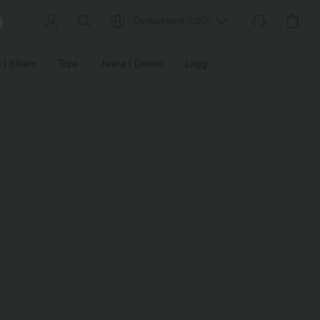
Deutschland
(
USD
)
 | Bikers
Tops
Jeans | Denim
Leggings
Plus Size