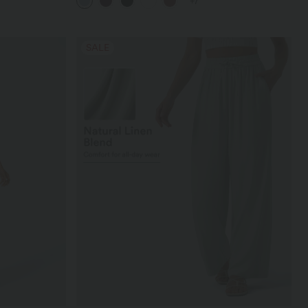
+7
abgerundeter Saum
SALE