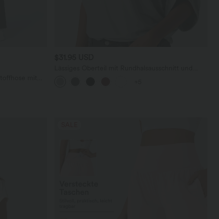
$31.95 USD
Lässiges Oberteil mit Rundhalsausschnitt und
Fledermausärmeln
toffhose mit
+5
geradem Bein
SALE