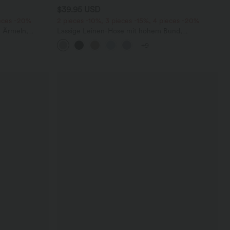
$39.95 USD
ieces -20%
2 pieces -10%, 3 pieces -15%, 4 pieces -20%
n Ärmeln,
Lässige Leinen-Hose mit hohem Bund,
tem Bein,
Kordelzug, weitem Bein und Taschen
+9