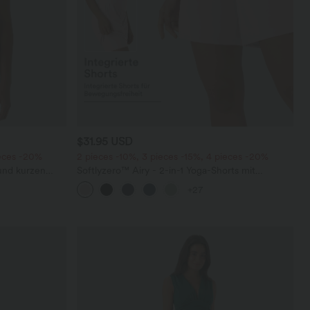
$31.95 USD
ieces -20%
2 pieces -10%, 3 pieces -15%, 4 pieces -20%
 und kurzen
Softlyzero™ Airy - 2-in-1 Yoga-Shorts mit
superhohem Bund, mehreren Taschen und
+27
InstantCool - 17,78 cm