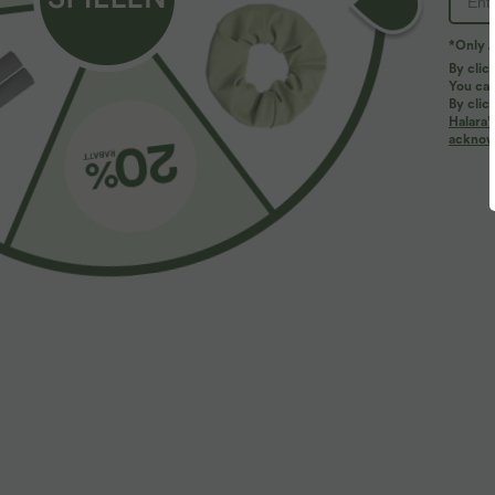
*Only A
By clic
You can
By clic
Halara’
acknowl
$61.95 USD
$33.95 USD
$64.95 USD
2 pieces -10%, 3 pieces -15%, 4 pieces -20%
Buy 3, pay for 
Halara Flex™ Baggy Jeans Low Rise mit Knopf
Halara UltraSc
und Reißverschluss, mehreren Taschen, weitem
Leggings mit 