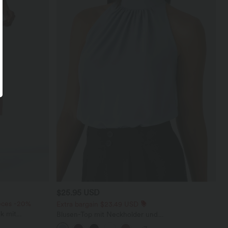
$25.95 USD
ieces -20%
Extra bargain $23.49 USD
k mit
Blusen-Top mit Neckholder und
 und weitem
Schlüssellochausschnitt, plissiert, ärmellos,