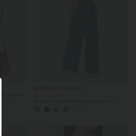
$57.95 USD
$67.95 USD
itt, Rüschen
limited time sale
Ärmelloser, geraffter Party-Jumpsuit mit V-
Ausschnitt, Seitentaschen und unsichtbarem
+11
Reißverschluss - pipi-praktisch
SALE