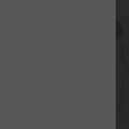
+21
+5
Bein
SALE