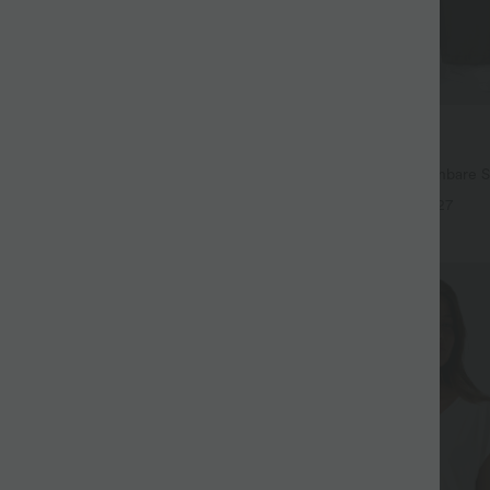
$44.95 USD
67.95 USD
 Lässige Ballon-Joggers aus Denim
2 for €69, 3 for €99
em Bund und mehreren Taschen
Halara Flex™ plissierte dehnbare S
hohem Bund, Seitentaschen und 
+27
SALE