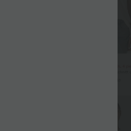
$22.95 USD
its-Bluse mit V-Ausschnitt und
2 pieces -10%, 3 pieces -15%, 4 p
 knitterfrei
Lässiges T-Shirt mit V-Ausschnitt
+5
Ärmeln
+13