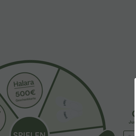
$33.95 USD
$36.95 USD
2 pieces -10%, 3 pieces -15%, 4 pieces -20%
Rückenfreies Y
überkreuzten 
Halara Flex™ - Schmal zulaufende Bürohose mit
hohem Bund, Seitentaschen und Waffelstoff
+12
Jus
SALE
SALE