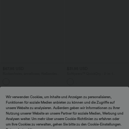
$67.95 USD
$31.95 USD
Rückenfreies, ärmelloses, fließendes
Softlyzero™ QuickDry - 2-in-1
Midikleid mit Seitentaschen und
Laufshorts mit hohem Bund,
überkreuztem Design
Seitentaschen, reflektierenden Punkten
und überkreuztem Saum
SALE
Wir verwenden Cookies, um Inhalte und Anzeigen zu personalisieren,
Funktionen für soziale Medien anbieten zu können und die Zugriffe auf
unsere Website zu analysieren. Außerdem geben wir Informationen zu Ihrer
Nutzung unserer Website an unsere Partner für soziale Medien, Werbung und
Analysen weiter. Um mehr über unsere Cookie-Richtlinien zu erfahren oder
um Ihre Cookies zu verwalten, gehen Sie bitte zu den Cookie-Einstellungen.