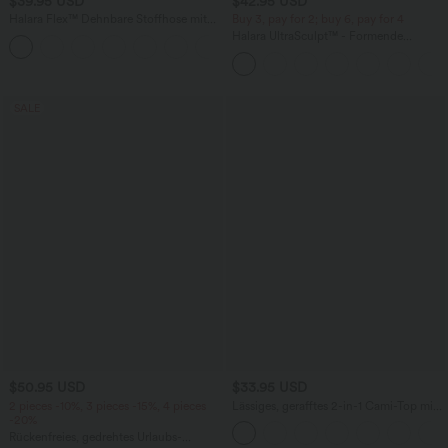
$39.95 USD
$42.95 USD
Halara Flex™ Dehnbare Stoffhose mit
Buy 3, pay for 2; buy 6, pay for 4
hohem Bund und Seitentasche hinten
Halara UltraSculpt™ - Formende
+13
Workout-Leggings mit hohem Bund,
Seitentaschen, Booty-Scrunch und
Bauchkontrolle
SALE
$50.95 USD
$33.95 USD
2 pieces -10%, 3 pieces -15%, 4 pieces
Lässiges, gerafftes 2-in-1 Cami-Top mit
-20%
verstellbaren Trägern und integriertem
BH
Rückenfreies, gedrehtes Urlaubs-