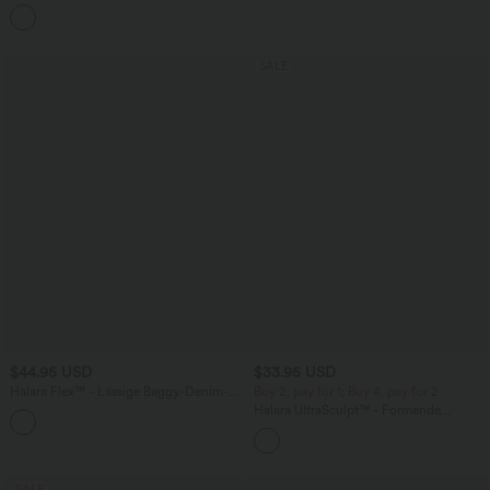
Maxikleid mit Seitentaschen und Schlitz
+8
SALE
$44.95 USD
$33.95 USD
Halara Flex™ - Lässige Baggy-Denim-
Buy 2, pay for 1; Buy 4, pay for 2
Shorts mit hohem Crossover-Bund und
Halara UltraSculpt™ - Formende
mehreren Taschen
Workout-Leggings mit hohem Bund,
Seitentaschen und Bauchkontrolle - 12,7
cm
SALE