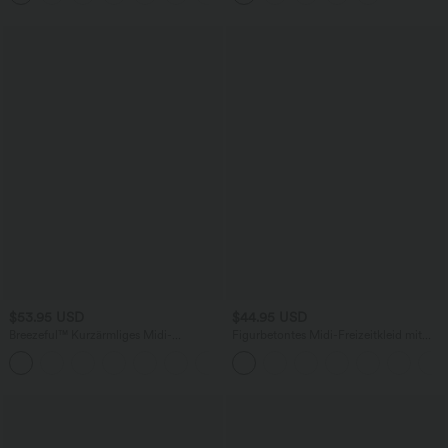
mehreren Taschen
$53.95 USD
$44.95 USD
Breezeful™ Kurzärmliges Midi-
Figurbetontes Midi-Freizeitkleid mit
Freizeitkleid mit V-Ausschnitt,
Schlitz, rückenfreiem Korsett mit
+9
Seitentaschen und Bindeband hinten -
quadratischem Ausschnitt und Rüschen
schnelltrocknend