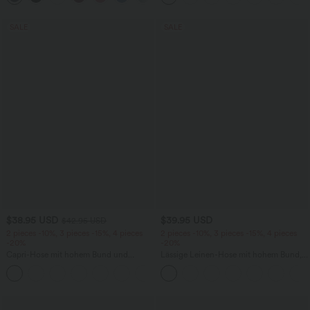
SALE
SALE
$38.95 USD
$39.95 USD
$42.95 USD
2 pieces -10%, 3 pieces -15%, 4 pieces
2 pieces -10%, 3 pieces -15%, 4 pieces
-20%
-20%
Capri-Hose mit hohem Bund und
Lässige Leinen-Hose mit hohem Bund,
Seitentaschen - leinenähnliches Material
Kordelzug, weitem Bein und Taschen
+7