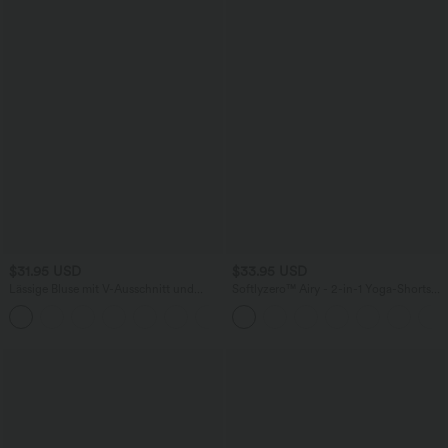
$31.95 USD
$33.95 USD
Lässige Bluse mit V-Ausschnitt und
Softlyzero™ Airy - 2-in-1 Yoga-Shorts
kurzen Puffärmeln
mit superhohem Bund, mehreren
Taschen und InstantCool - 22,9 cm