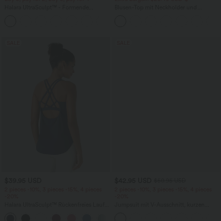
Halara UltraSculpt™ - Formende
Blusen-Top mit Neckholder und
Workout-Leggings mit hohem Bund,
Schlüssellochausschnitt, plissiert,
+17
Seitentaschen und Bauchkontrolle
ärmellos, abgerundeter Saum
SALE
SALE
$39.95 USD
$42.95 USD
$50.95 USD
2 pieces -10%, 3 pieces -15%, 4 pieces
2 pieces -10%, 3 pieces -15%, 4 pieces
-20%
-20%
Halara UltraSculpt™ Rückenfreies Lauf-
Jumpsuit mit V-Ausschnitt, kurzen
Tanktop mit U-Ausschnitt und
Ärmeln, plissierten Seitentaschen und
+11
überkreuztem, abgerundetem Saum
weitem Bein, fließendem Waffelmuster