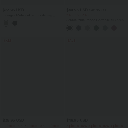
$33.95 USD
$44.95 USD
$48.95 USD
Lässiges Midikleid mit Kordelzug,
2 for €69, 3 for €99
Schlitz und geschwungenem Saum
Schmal zulaufende Golfhose aus Krepp
mit hohem Bund und Seitentaschen
SALE
SALE
$39.95 USD
$48.95 USD
2 pieces -10%, 3 pieces -15%, 4 pieces
2 pieces -10%, 3 pieces -15%, 4 pieces