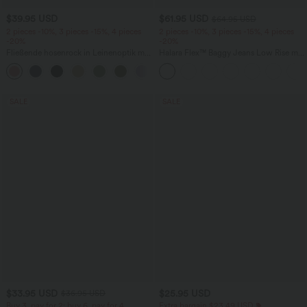
$39.95 USD
$61.95 USD
$64.95 USD
2 pieces -10%, 3 pieces -15%, 4 pieces
2 pieces -10%, 3 pieces -15%, 4 pieces
-20%
-20%
Fließende hosenrock in Leinenoptik mit
Halara Flex™ Baggy Jeans Low Rise mit
mittelhohem Bund, Seitentaschen und
Knopf und Reißverschluss, mehreren
+1
weitem Bein
Taschen, weitem Bein
SALE
SALE
$33.95 USD
$25.95 USD
$36.95 USD
Buy 3, pay for 2; buy 6, pay for 4
Extra bargain $23.49 USD