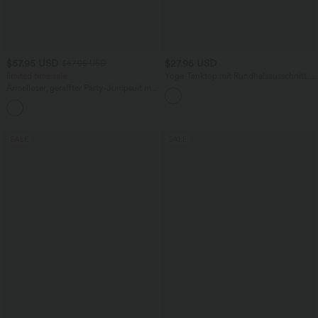
$57.95 USD
$27.95 USD
$67.95 USD
limited time sale
Yoga-Tanktop mit Rundhalsausschnitt,
Rüschen und InstantCool
Ärmelloser, geraffter Party-Jumpsuit mit
V-Ausschnitt, Seitentaschen und
+7
unsichtbarem Reißverschluss - pipi-
praktisch
SALE
SALE