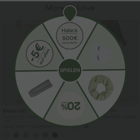
More To Love
SALE
$39.95 USD
$61.95 USD
$67.95 USD
2 pieces -10%, 3 pieces -15%, 4 pieces
Halara Flex™ - Lässige Ballon-Joggers
-20%
aus Denim mit mittelhohem Bund und
mehreren Taschen
Lässige Hose mit Leinengefühl, hoher
Taille, Kordelzug an der Seite und
+15
weitem Bein