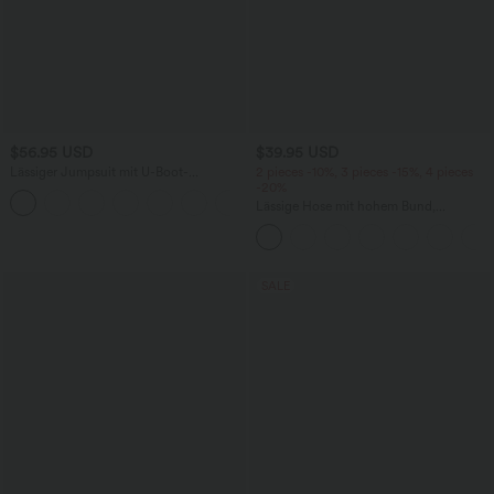
$56.95 USD
$39.95 USD
Lässiger Jumpsuit mit U-Boot-
2 pieces -10%, 3 pieces -15%, 4 pieces
Ausschnitt, Seitentaschen, kurzen
-20%
Ärmeln und Kordelzug - Easy Peezy
Lässige Hose mit hohem Bund,
Edition
Kordelzug, weitem Bein und verkürzter
Länge, Leinenoptik, mit Seitentaschen
SALE