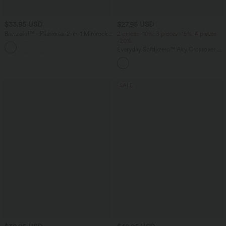
$33.95 USD
$27.95 USD
Breezeful™ - Plissierter 2-in-1 Minirock
2 pieces -10%, 3 pieces -15%, 4 pieces
mit hohem Bund, Taschen und
-20%
asymmetrischem Saum -
Everyday Softlyzero™ Airy Crossover 2-
schnelltrocknend, extralang
in-1-Mini-Tennisrock mit Seitentaschen-
Lucid
SALE