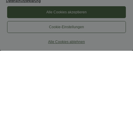
Datenschutzerklärung
Alle Cookies akzeptieren
Cookie-Einstellungen
Alle Cookies ablehnen
$44.95 USD
$25.95 USD
Halara Flex™ Figurformende Stoffhose
2 pieces -10%, 3 pieces -15%, 4 pieces
aus Micro-Waffel-Stoff mit hohem
-20%
+10
Bund, weitem Bein, Seitentasche,
Lässiges, rückenfreies Tanktop mit
Energiehose
verstellbaren Trägern, gedrehtem
Rückendesign und Schnalle
SALE
SALE