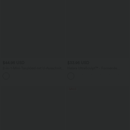
$44.95 USD
$33.95 USD
2-in-1-Mini-Tanzkleid mit U-Ausschnitt,
Halara UltraSculpt™ - Formende
rückenfrei, verdrehter Ausschnitt,
Workout-Shorts mit hohe Bund,
+13
Seitentasche-Easy Peezy
Seitentaschen und Bauchkontrolle - 17,8
cm
SALE