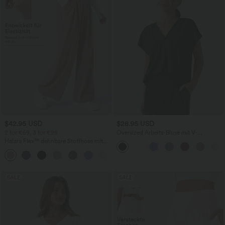
$42.95 USD
$28.95 USD
2 for €69, 3 for €99
Oversized Arbeits-Bluse mit V-
Ausschnitt und kurzen Ärmeln -
Halara Flex™ dehnbare Stoffhose mit
knitterfrei
hohem Bund, Waffelmuster,
+20
Seitentaschen und weitem Bein
SALE
SALE