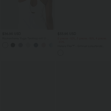
$36.95 USD
$33.95 USD
Rückenfreies Yoga-Tanktop mit U-
2 pieces -10%, 3 pieces -15%, 4 pieces
Ausschnitt, überkreuzten Trägern und
-20%
abgerundetem Saum
Halara Flex™ - Schmal zulaufende
Bürohose mit hohem Bund,
Seitentaschen und Waffelstoff