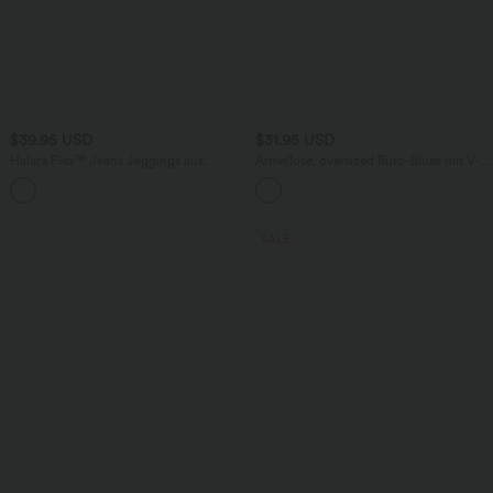
$39.95 USD
$31.95 USD
Halara Flex™ Jeans Jeggings aus
Ärmellose, oversized Büro-Bluse mit V-
elastischem Strick-Denim mit hohem
Ausschnitt - knitterfrei
Bund und Gesäßtaschen
SALE