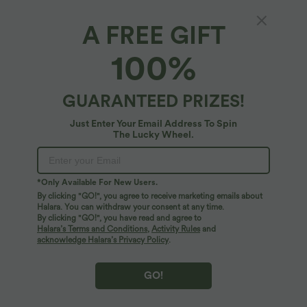
A FREE GIFT
100%
GUARANTEED PRIZES!
Just Enter Your Email Address To Spin
The Lucky Wheel.
Oops!
We can't seem to find the page you're looking for.
*Only Available For New Users.
By clicking "GO!", you agree to receive marketing emails about
Halara. You can withdraw your consent at any time.
By clicking "GO!", you have read and agree to
Shop More
Halara’s Terms and Conditions
,
Activity Rules
and
acknowledge Halara’s Privacy Policy
.
GO!