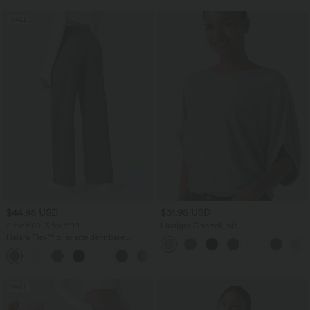
SALE
$44.95 USD
$31.95 USD
2 for €69, 3 for €99
Lässiges Oberteil mit
Rundhalsausschnitt und
Halara Flex™ plissierte dehnbare
Fledermausärmeln
Stoffhose mit hohem Bund,
+23
Seitentaschen und geradem Bein
SALE