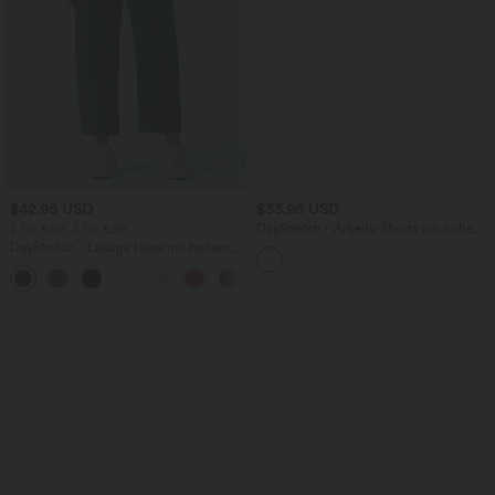
$42.95 USD
$33.95 USD
2 for €69, 3 for €99
DayStretch - Arbeits-Shorts mit hohem
Bund, Seitentaschen und weitem Bein
DayStretch - Lässige Hose mit hohem
Bund, Seitentaschen und Barrel-Leg
+5