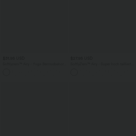
$31.95 USD
$27.95 USD
Softlyzero™ Airy - Yoga-Bermudashorts
SoftlyZero™ Airy - Super hoch taillierte
mit hohem Bund, mehreren Taschen
2-in-1-Yoga-Shorts mit Gesäßtasche
+16
und InstantCool
und Seitentasche-längere Länge