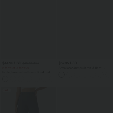
$44.95 USD
$67.95 USD
$48.95 USD
2 for €69, 3 for €99
Ärmelloser Jumpsuit mit U-Boot-
Ausschnitt, Seitentaschen, seitlichen
Schlaghose mit mittlerem Bund und
Bindebändern, Streifen und InstantCool
seitlichen Reißverschlusstaschen
- Easy Peezy Edition
+12
SALE