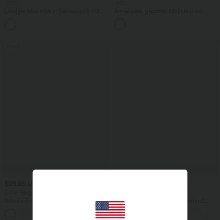
-20%
-20%
Lässiger Maxirock in Leinenoptik mit
Ärmelloses, gerafftes Midikleid mit
hohem Bund und Kordelzug
eckigem Ausschnitt, integriertem BH
und überkreuztem Rückendesign
SALE
$25.95 USD
$52.95 USD
$61.95 USD
Extra Bargain $20.13 USD
limited time sale
Arbeits-T-Shirt mit Rundhalsausschnitt
Lässiger, rückenfreier Jumpsuit mit
und kurzen Fledermausärmeln
Seitentaschen
+1