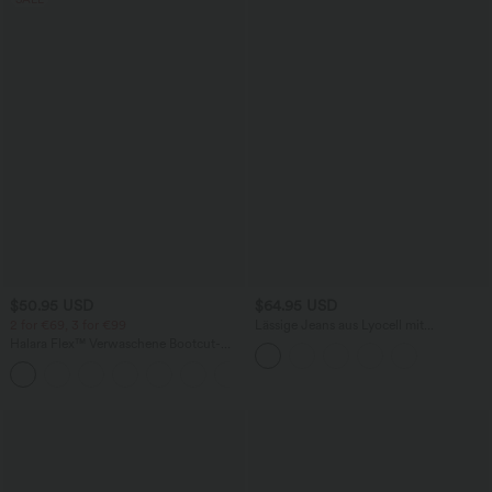
$50.95 USD
$64.95 USD
2 for €69, 3 for €99
Lässige Jeans aus Lyocell mit
mittelhohem Bund, mehreren Taschen
Halara Flex™ Verwaschene Bootcut-
und Kordelzug
Jeans aus elastischem Strick-Denim mit
+5
hohem Bund und mehrere Taschen