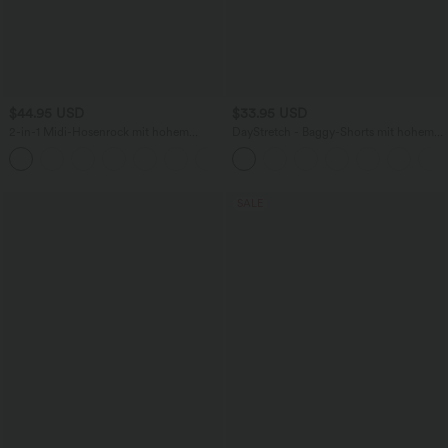
$44.95 USD
$33.95 USD
2-in-1 Midi-Hosenrock mit hohem
DayStretch - Baggy-Shorts mit hohem
Bund, Seitentaschen, Kordelzug und
Bund und Seitentaschen - 17,8 cm
+15
kontrastierendem Netz
SALE