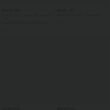
$44.95 USD
$31.95 USD
2 pieces -10%, 3 pieces -15%, 4 pieces
Halara UltraSculpt™ - Formende
-20%
Workout-Shorts mit hohem Bund,
Tasche und Bauchkontrolle - 22,9 cm
Lässige Cordhose mit mittelhohem
Bund, Reißverschluss und Seitentaschen
+7
SALE
SALE
$16.95 USD
$33.95 USD