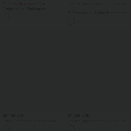
Extra bargain $14.52 USD
2 pieces -10%, 3 pieces -15%, 4 pieces
-20%
Geripptes Basic-Tanktop mit
Rundhalsausschnitt und lässigem
Fließender 2-in-1 Minirock mit hohem
Schnitt
Bund, Seitentaschen, Kordelzug,
Kontrast-Mesh und ausgestelltem Bein -
extralang
$64.95 USD
$44.95 USD
Halara Flex™ Barrel-Leg-Jeans aus
Geraffter, figurbetonter 2-in-1 Midirock
elastischem Strick-Denim mit niedrigem
aus Kunstleder mit hohem Bund und
Bund, Knopf, Reißverschluss und
abgerundetem Saum