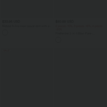
$33.95 USD
$50.95 USD
Ribbed A-line maxi casual skirt with a
2 pieces -10%, 3 pieces -15%, 4 pieces
high waistband and a slit at the hem.
-20%
Fließender 2-in-1 Maxi-Flare-
Freizeitrock mit hohem Bund,
Seitentaschen und kontrastierendem
Netzstoff
SALE