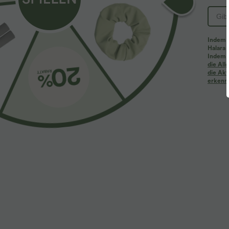
Indem d
Halara 
Indem d
Mehr zum Verlieben
Ähnliche Kleidungsstile
die Al
die Akt
erkenne
$61.95 USD
$31.95 USD
$67.95 USD
Halara Flex™ - Lässige
2 Stück -10%, 3 Stück -15%, 4
2