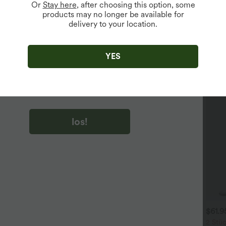
Or
Stay here
, after choosing this option, some
products may no longer be available for
delivery to your location.
u auf „los!“ klicken, stimmen du zu, Marketing-E-Mails über
zu erhalten. du können Ihre Zustimmung jederzeit widerrufen.
YES
u auf „los!“ klicken, haben du
lgemeinen Geschäftsbedingungen
und
ivitätsregeln von Halara
gelesen und stimmen ihnen zu und
n die Datenschutzrichtlinie von Halara an
.
los!
$39.95 USD
$31.95 USD
$61.
 Stück -10%, 3 Stück -15%, 4
Lässiges Oberteil mit
2 Stüc