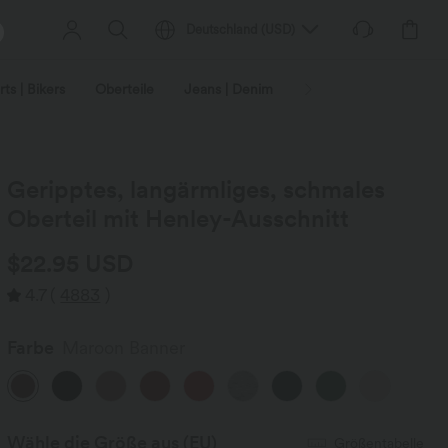
Deutschland
(
USD
)
ts | Bikers
Oberteile
Jeans | Denim
Leggings
Plus-Size
Geripptes, langärmliges, schmales
Oberteil mit Henley-Ausschnitt
$22.95 USD
4.7
(
4883
)
Farbe
Maroon Banner
Wähle die Größe aus
(EU)
Größentabelle