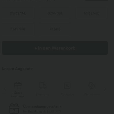
XS
(
32/34
)
S
(
34/36
)
M
(
38/40
)
L
(
42/44
)
XL
(
46
)
+ In den Warenkorb
Unsere Angebote
Gratis
Gr
Lieferung
Rückgabe
Gutscheine
Geschenk
Ges
Kostenloser Standard-Versand
bei Bestellung ab $77 USD