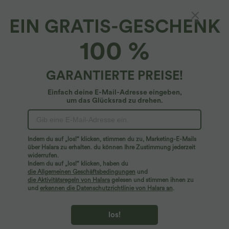
EIN GRATIS-GESCHENK
SoftlyZero™ Airy*
100 %
Softlyzero™ Airy, rückenfreies, gedrehtes
Cool Touch Yoga-Aktivkleid – Easy Peezy
Edition
4.8
(
9401
)
GARANTIERTE PREISE!
$42.95 USD
Einfach deine E-Mail-Adresse eingeben,
um das Glücksrad zu drehen.
Indem du auf „los!“ klicken, stimmen du zu, Marketing-E-Mails
über Halara zu erhalten. du können Ihre Zustimmung jederzeit
widerrufen.
Indem du auf „los!“ klicken, haben du
die Allgemeinen Geschäftsbedingungen
und
die Aktivitätsregeln von Halara
gelesen und stimmen ihnen zu
und
erkennen die Datenschutzrichtlinie von Halara an
.
los!