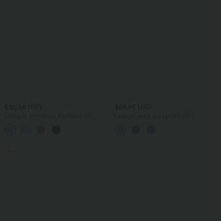
$50.95 USD
$64.95 USD
Lässiges, ärmelloses Midikleid mit
Lässige Jeans aus Lyocell mit
Rundhalsausschnitt, integriertem BH
mittelhohem Bund, mehreren Taschen
und Rüschensaum
und Kordelzug
Sale