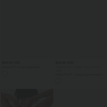
$53.95 USD
$56.95 USD
Breezeful™ Kurzärmliges Midi-
2 Stück -10%, 3 Stück -15%, 4 Stück
Freizeitkleid mit V-Ausschnitt,
-20%
+9
Seitentaschen und Bindeband hinten -
Halara Flex™ - Lässige, gewaschene
schnelltrocknend
Baggy-Jeans aus drapiertem Lyocell mit
mittelhohem Bund, mehreren Taschen
und weitem Bein
Sale