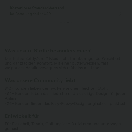
Gratis Rückgabe
Einfache Rückg
nur für Neukunden in Deutschland
innerhalb 30 Tage
Was unsere Stoffe besonders macht
Das Halara SoftlyZero™ Kleid steht für überragende Weichheit
und ganztägigen Komfort. Mit einer butterweichen, fast
weightless Haptik bewegt es sich mühelos mit Ihnen.
Was unsere Community liebt
743+ Kunden lieben den wolkenweichen, leichten Stoff.
452+ Kunden lieben das niedliche und vielseitige Design für jeden
Anlass.
436+ Kunden finden das Easy-Peezy-Design unglaublich praktisch.
Entwickelt für
Für Pickleball, Tennis, Golf, tägliche Aktivitäten und unterwegs
gemacht