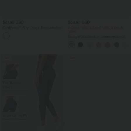
$31.95 USD
$39.95 USD
Softlyzero™ Airy - Yoga-Bermudashorts
2 Stück -10%, 3 Stück -15%, 4 Stück
mit hohem Bund, mehreren Taschen
-20%
+16
und InstantCool
Lässiger Maxirock in Leinenoptik mit
hohem Bund und Kordelzug
Sale
Sale