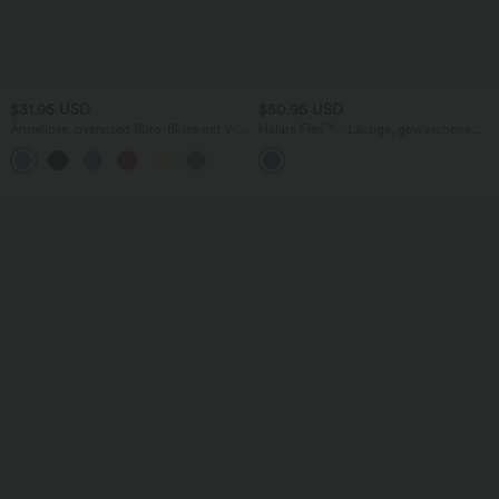
$31.95 USD
$50.95 USD
Ärmellose, oversized Büro-Bluse mit V-
Halara Flex™ - Lässige, gewaschene
Ausschnitt - knitterfrei
Bermuda-Shorts aus elastischem Strick-
Denim mit hohem Bund, mehreren
Taschen und Rollsaum