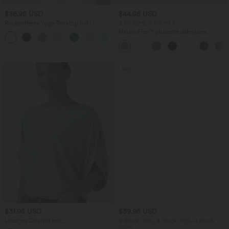
$36.95 USD
$44.95 USD
Rückenfreies Yoga-Tanktop mit U-
2 für 69 €, 3 für 99 €
Ausschnitt, überkreuzten Trägern und
Halara Flex™ plissierte dehnbare
abgerundetem Saum
Stoffhose mit hohem Bund,
Seitentaschen und geradem Bein
Sale
$31.95 USD
$39.95 USD
Lässiges Oberteil mit
2 Stück -10%, 3 Stück -15%, 4 Stück
Rundhalsausschnitt und
-20%