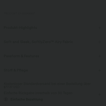
PRODUKT ID: 02644897
Produkt-Highlights
Soft and Sleek, SoftlyZero™ Airy Fabric
Fühle dich, als würdest du in der Luft schweben, mit unserem
superweichen Cool-Touch-Material.
Passform & Features
Vier-Wege-Stretch
Atmungsaktiv
Körperbetont
Easy Peezy
Innenshorts
Stoff & Pflege
eingenähter BH
versteckte Taschen
überkreuzter Rücken
Kühles Tragegefühl
Weich und glänzend
Kostenloser Standardversand bei einer Bestellung über
$77.37 USD
Tiefer Rundhalsausschnitt
Crossover
gedreht
Feuchtigkeitsableitend
Buttrig-weicher Komfort
Einfache Rückgabe innerhalb von 30 Tagen
Easy Peezy
rückenfrei
überziehen
Tanzen
Mini
Aus ultrafeinen Mikrofaser gef
Einfache Bezahlung
Durchdachtes Design für bequemen und
doppelt gebürstet für ein kau
schnellen Toilettenzugang.
Tragegefühl.
Trapez
ärmellos
Hohe Dehnung