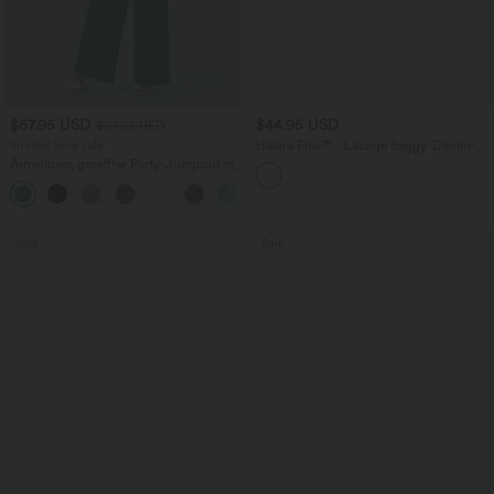
$57.95 USD
$44.95 USD
$67.95 USD
limited time sale
Halara Flex™ - Lässige Baggy-Denim-
Shorts mit hohem Crossover-Bund und
Ärmelloser, geraffter Party-Jumpsuit mit
mehreren Taschen
V-Ausschnitt, Seitentaschen und
+7
unsichtbarem Reißverschluss - pipi-
praktisch
Sale
Sale