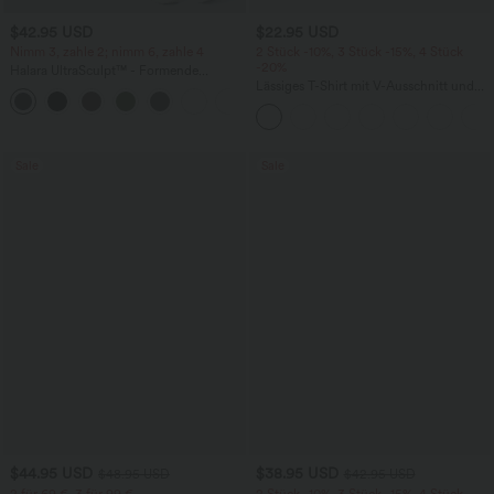
$42.95 USD
$22.95 USD
Nimm 3, zahle 2; nimm 6, zahle 4
2 Stück -10%, 3 Stück -15%, 4 Stück
-20%
Halara UltraSculpt™ - Formende
Workout-Leggings mit hohem Bund,
Lässiges T-Shirt mit V-Ausschnitt und
+13
Seitentaschen, Booty-Scrunch und
kurzen Ärmeln
Bauchkontrolle
Sale
Sale
$44.95 USD
$38.95 USD
$48.95 USD
$42.95 USD
2 für 69 €, 3 für 99 €
2 Stück -10%, 3 Stück -15%, 4 Stück