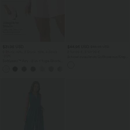
$31.95 USD
$44.95 USD
$48.95 USD
2 Stück -10%, 3 Stück -15%, 4 Stück
2 für 69 €, 3 für 99 €
-20%
Schmal zulaufende Golfhose aus Krepp
Softlyzero™ Airy - 2-in-1 Yoga-Shorts
mit hohem Bund und Seitentaschen
mit superhohem Bund, mehreren
+23
Taschen und InstantCool - 17,78 cm