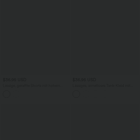
$36.95 USD
$36.95 USD
Lässige, geraffte Shorts mit hohem
Lässiges, ärmelloses Tank-Kleid mit
Bund, mehreren Taschen und Poka-Dots
Rundhalsausschnitt und Seitentaschen
- 7,6 cm