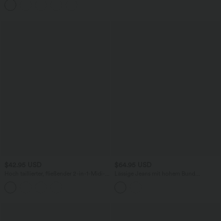
und überkreuztem Rückendesign
$42.95 USD
$64.95 USD
Hoch taillierter, fließender 2-in-1-Midi-
Lässige Jeans mit hohem Bund
Tanzrock mit Seitentasche
mehreren Taschen und weitem Bein