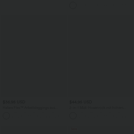
Kordelzug, weitem Bein und Taschen
$36.95 USD
$44.95 USD
Halara Flex™ Arbeitsleggings aus
2-in-1 Midi-Hosenrock mit hohem
elastischem Strick-Denim mit hohem
Bund, Seitentaschen, Kordelzug und
+1
Bund und mehreren Taschen
kontrastierendem Netz
Sale