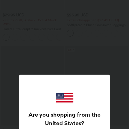
$39.95 USD
$25.95 USD
2 Stück -10%, 3 Stück -15%, 4 Stück
Extra Schnäppchen $23.49 USD
-20%
Softlyzero™ Plush Crossover Leggings
Halara UltraSculpt™ Rückenfreies Lauf-
mit Taschen
Tanktop mit U-Ausschnitt und
+11
überkreuztem, abgerundetem Saum
Sale
Are you shopping from the
United States
?