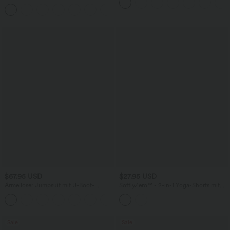
Bund, Reißverschluss und Seitentaschen
+7
$67.95 USD
$27.95 USD
Ärmelloser Jumpsuit mit U-Boot-
SoftlyZero™ - 2-in-1 Yoga-Shorts mit
Ausschnitt, Seitentaschen, seitlichen
hohem Crossover-Bund, mehreren
+8
Bindebändern, Streifen und InstantCool
Taschen und Ösen - schnelltrocknend,
- Easy Peezy Edition
7,6 cm
Sale
Sale