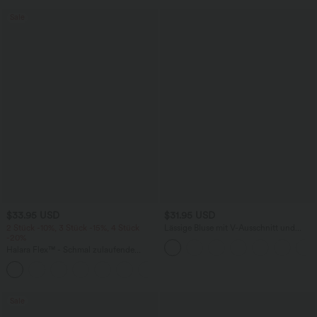
Sale
$33.95 USD
$31.95 USD
2 Stück -10%, 3 Stück -15%, 4 Stück
Lässige Bluse mit V-Ausschnitt und
-20%
kurzen Puffärmeln
Halara Flex™ - Schmal zulaufende
Bürohose mit hohem Bund,
+8
Seitentaschen und Waffelstoff
Sale