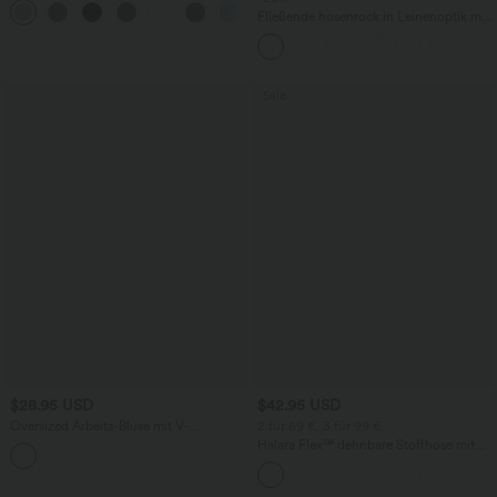
+1
Fledermausärmeln
Fließende hosenrock in Leinenoptik mit
mittelhohem Bund, Seitentaschen und
weitem Bein
Sale
$28.95 USD
$42.95 USD
Oversized Arbeits-Bluse mit V-
2 für 69 €, 3 für 99 €
Ausschnitt und kurzen Ärmeln -
Halara Flex™ dehnbare Stoffhose mit
+1
knitterfrei
hohem Bund, Waffelmuster,
Seitentaschen und weitem Bein