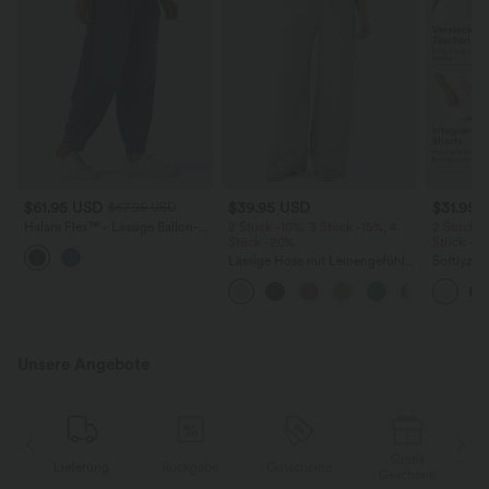
$61.95 USD
$39.95 USD
$31.95 
$67.95 USD
Halara Flex™ - Lässige Ballon-
2 Stück -10%, 3 Stück -15%, 4
2 Stück -
Joggers aus Denim mit
Stück -20%
Stück -2
mittelhohem Bund und
Lässige Hose mit Leinengefühl,
Softlyzer
mehreren Taschen
hoher Taille, Kordelzug an der
Shorts m
Seite und weitem Bein
mehreren
InstantCo
Unsere Angebote
Gratis
g
Rückgabe
Gutscheine
Lieferung
Geschenk