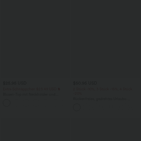
$25.95 USD
$50.95 USD
Extra Schnäppchen $23.49 USD
2 Stück -10%, 3 Stück -15%, 4 Stück
-20%
Blusen-Top mit Neckholder und
Schlüssellochausschnitt, plissiert,
Rückenfreies, gedrehtes Urlaubs-
+3
ärmellos, abgerundeter Saum
Maxikleid mit Seitentaschen und Schlitz