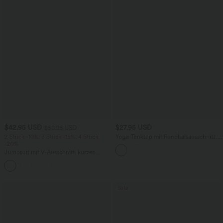
$42.95 USD
$27.95 USD
$50.95 USD
2 Stück -10%, 3 Stück -15%, 4 Stück
Yoga-Tanktop mit Rundhalsausschnitt,
-20%
Rüschen und InstantCool
Jumpsuit mit V-Ausschnitt, kurzen
Ärmeln, plissierten Seitentaschen und
+5
weitem Bein, fließendem Waffelmuster
Sale