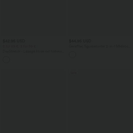
$42.95 USD
$44.95 USD
2 für 69 €, 3 für 99 €
Geraffter, figurbetonter 2-in-1 Midirock
aus Kunstleder mit hohem Bund und
DayStretch - Lässige Hose mit hohem
abgerundetem Saum
Bund, Seitentaschen und Barrel-Leg
+5
Sale