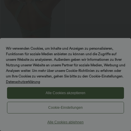
Wir verwenden Cookies, um Inhalte und Anzeigen zu personalisieren,
Funktionen für soziale Medien anbieten zu können und die Zugriffe auf
unsere Website zu analysieren. Außerdem geben wir Informationen zu Ihrer
$25.95 USD
$64.95 USD
Nutzung unserer Website an unsere Partner für soziale Medien, Werbung und
2 Stück -10%, 3 Stück -15%, 4 Stück
Halara Flex™ Barrel-Leg-Jeans aus
Analysen weiter. Um mehr über unsere Cookie-Richtlinien zu erfahren oder
-20%
elastischem Strick-Denim mit niedrigem
um Ihre Cookies zu verwalten, gehen Sie bitte zu den Cookie-Einstellungen.
Bund, Knopf, Reißverschluss und
Lässiges, rückenfreies Tanktop mit
mehreren Taschen
verstellbaren Trägern, gedrehtem
Datenschutzerklärung
Rückendesign und Schnalle
Alle Cookies akzeptieren
Cookie-Einstellungen
Hosen & Jogginghosen
Kleider
Alle Cookies ablehnen
Shorts & Radlerhosen