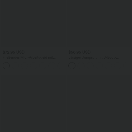
$72.95 USD
$56.95 USD
Fließendes Midi-Arbeitskleid mit
Lässiger Jumpsuit mit U-Boot-
Seitentaschen, Fledermausärmeln und
Ausschnitt, Seitentaschen, kurzen
Bauchkontrolle
Ärmeln und Kordelzug - Easy Peezy
Edition