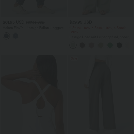
$61.95 USD
$39.95 USD
$67.95 USD
Halara Flex™ - Lässige Ballon-Joggers
2 Stück -10%, 3 Stück -15%, 4 Stück
aus Denim mit mittelhohem Bund und
-20%
mehreren Taschen
Lässige Hose mit Leinengefühl, hoher
Taille, Kordelzug an der Seite und
weitem Bein
Sale