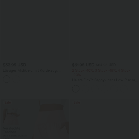
$33.95 USD
$61.95 USD
$64.95 USD
Lässiges Midikleid mit Kordelzug,
2 Stück -10%, 3 Stück -15%, 4 Stück
Schlitz und geschwungenem Saum
-20%
Halara Flex™ Baggy Jeans Low Rise mit
Knopf und Reißverschluss, mehreren
Taschen, weitem Bein
Sale
Sale