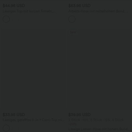
$44.95 USD
$53.95 USD
Lässiges Top mit kurzen Ärmeln,
Arbeits-Hose mit mittelhohem Bund,
integriertem BH, One-Shoulder-Design,
Seitentaschen und Barrel-Leg
Polka-Dots und abgerundetem Saum
Sale
$33.95 USD
$39.95 USD
Lässiges, gerafftes 2-in-1 Cami-Top mit
2 Stück -10%, 3 Stück -15%, 4 Stück
verstellbaren Trägern und integriertem
-20%
BH
Lässige Leinen-Hose mit hohem Bund,