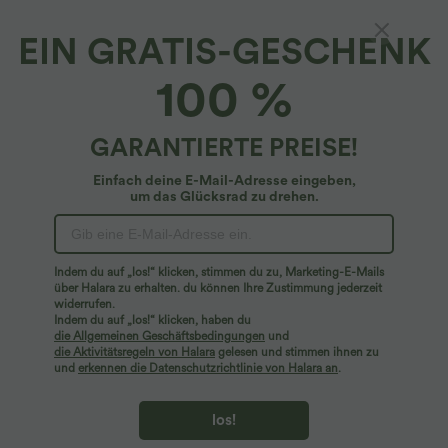
EIN GRATIS-GESCHENK
Gerafftes Partykleid aus Satin mit U-Boot-
100 %
Ausschnitt, Flügelärmeln, unsichtbarem
Reißverschluss und Schlitz
4.1
(
16
)
GARANTIERTE PREISE!
$36.95 USD
Einfach deine E-Mail-Adresse eingeben,
um das Glücksrad zu drehen.
Indem du auf „los!“ klicken, stimmen du zu, Marketing-E-Mails
über Halara zu erhalten. du können Ihre Zustimmung jederzeit
widerrufen.
Indem du auf „los!“ klicken, haben du
die Allgemeinen Geschäftsbedingungen
und
die Aktivitätsregeln von Halara
gelesen und stimmen ihnen zu
und
erkennen die Datenschutzrichtlinie von Halara an
.
los!