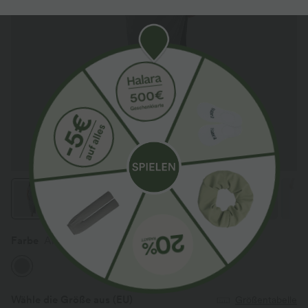
Farbe
Alloy
Wähle die Größe aus
(EU)
Größentabelle