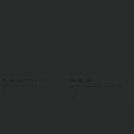
$24.95 USD
$56.95 USD
$39.95 USD
Maxikleid mit V-Ausschnitt und
Gerafftes Maxikleid aus Satin mit
Bindeband am Rücken
verstecktem Reißverschluss und Poka-
Dot-Design für Brautjungfern und
Hochzeitsgäste