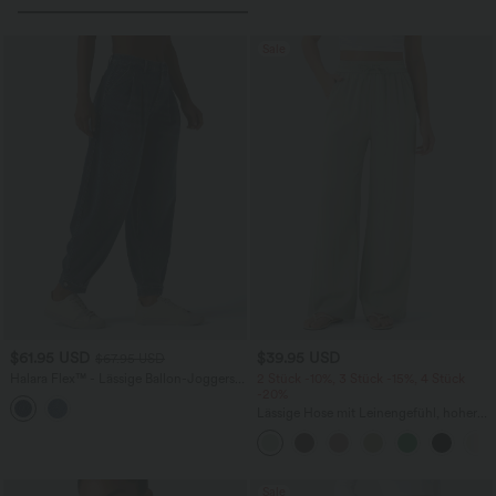
Sale
$61.95 USD
$39.95 USD
$67.95 USD
Halara Flex™ - Lässige Ballon-Joggers
2 Stück -10%, 3 Stück -15%, 4 Stück
aus Denim mit mittelhohem Bund und
-20%
mehreren Taschen
Lässige Hose mit Leinengefühl, hoher
Taille, Kordelzug an der Seite und
weitem Bein
Sale