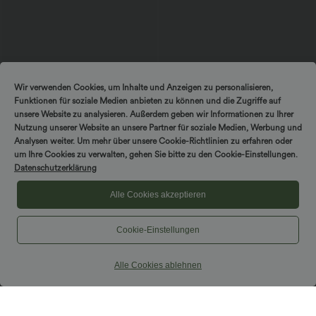
$61.95 USD
$31.95 USD
$64.95 USD
Wir verwenden Cookies, um Inhalte und Anzeigen zu personalisieren,
2 Stück -10%, 3 Stück -15%, 4 Stück
2 Stück -10%, 3 Stück -15%, 4 Stück
Funktionen für soziale Medien anbieten zu können und die Zugriffe auf
-20%
-20%
Halara Flex™ Baggy Jeans Low Rise mit
Softlyzero™ Airy - 2-in-1 Yoga-Shorts
unsere Website zu analysieren. Außerdem geben wir Informationen zu Ihrer
Knopf und Reißverschluss, mehreren
mit superhohem Bund, mehreren
Nutzung unserer Website an unsere Partner für soziale Medien, Werbung und
+5
Taschen, weitem Bein
Taschen und InstantCool - 17,78 cm
Analysen weiter. Um mehr über unsere Cookie-Richtlinien zu erfahren oder
um Ihre Cookies zu verwalten, gehen Sie bitte zu den Cookie-Einstellungen.
Sale
Sale
Datenschutzerklärung
Alle Cookies akzeptieren
Cookie-Einstellungen
Alle Cookies ablehnen