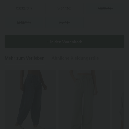
XS
(
32/34
)
S
(
34/36
)
M
(
38/40
)
L
(
42/44
)
XL
(
46
)
+ In den Warenkorb
Mehr zum Verlieben
Ähnliche Kleidungsstile