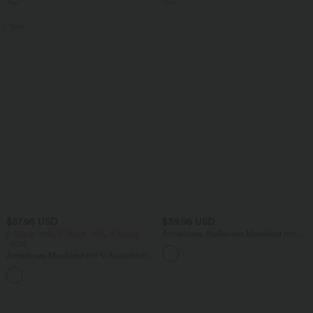
Sale
$67.95 USD
$39.95 USD
2 Stück -10%, 3 Stück -15%, 4 Stück
Ärmelloses, fließendes Maxikleid mit
-20%
Schlitz und Kerbe
Ärmelloses Maxikleid mit V-Ausschnitt
und Seitentaschen