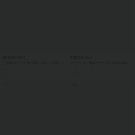
$59.95 USD
$33.95 USD
Figurbetontes, gerafftes Maxikleid aus
Ärmelloses, figurbetontes, fließendes
elastischem, satinähnlichem Stoff mit
Maxikleid
Neckholder, Bindeband vorne und
InstantCool
Sale
Sale