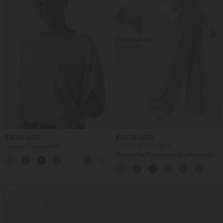
$31.95 USD
$42.95 USD
Lässiges Oberteil mit
2 für 69 €, 3 für 99 €
Rundhalsausschnitt und
Halara Flex™ dehnbare Stoffhose mit
+1
Fledermausärmeln
hohem Bund, Waffelmuster,
Seitentaschen und weitem Bein
Sale