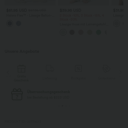
$61.95 USD
$39.95 USD
$31.95 
$67.95 USD
Halara Flex™ - Lässige Ballon-
2 Stück -10%, 3 Stück -15%, 4
Lässiges 
Joggers aus Denim mit
Stück -20%
Rundhals
mittelhohem Bund und
Flederma
Lässige Hose mit Leinengefühl,
mehreren Taschen
hoher Taille, Kordelzug an der
Seite und weitem Bein
Unsere Angebote
Gratis
Lieferung
Rückgabe
Gutscheine
k
Geschenk
Kostenloser Standard-Versand
bei Bestellung ab $77 USD
PRODUKT ID: 02771623