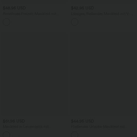
$48.95 USD
$42.95 USD
Ärmelloses Freizeit-Maxikleid mit
Lässiges, fließendes Maxikleid mit V-
Seitentaschen, Stehkragen und
Ausschnitt und kurzen Ärmeln
ausgestelltem Bein
$61.95 USD
$44.95 USD
Maxikleid in Leinenoptik mit
Fließendes Urlaubs-Maxikleid mit
Neckholder, Seitentaschen, integriertem
Seitentaschen und verstellbaren Trägern
BH und Bindeband hinten