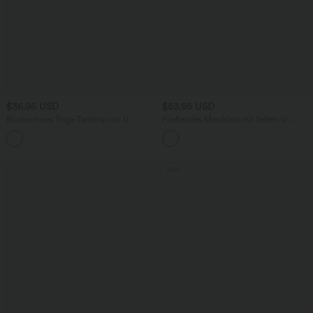
$36.95 USD
$53.95 USD
Rückenfreies Yoga-Tanktop mit U-
Fließendes Maxikleid mit tiefem V-
Ausschnitt, überkreuzten Trägern und
Ausschnitt, Seitentaschen,
abgerundetem Saum
Volantärmeln, integriertem BH und
Schlitz für Brautjungfern und
Hochzeitsgäste
Sale