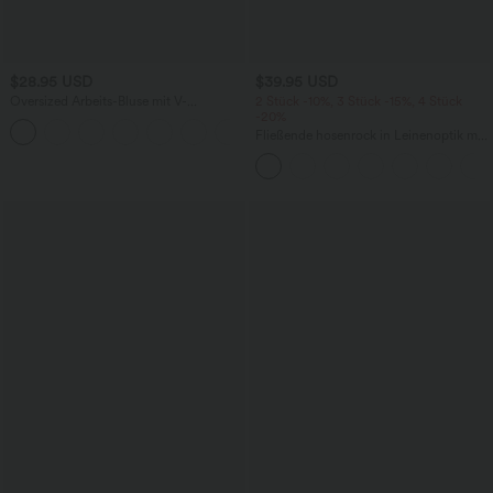
$28.95 USD
$39.95 USD
Oversized Arbeits-Bluse mit V-
2 Stück -10%, 3 Stück -15%, 4 Stück
Ausschnitt und kurzen Ärmeln -
-20%
+1
knitterfrei
Fließende hosenrock in Leinenoptik mit
mittelhohem Bund, Seitentaschen und
weitem Bein