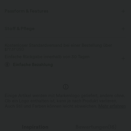
Passform & Features
Innenshorts
One-Shoulder-Design
Schlitz-Design
Stoff & Pflege
Reißverschluss
Party & Hochzeit
Maxi
kurzärmlig
Kostenloser Standardversand bei einer Bestellung über
$77.37 USD
Zwei-Wege-Stretch
Figurbetont
Einfache Rückgabe innerhalb von 30 Tagen
Einfache Bezahlung
Einige Artikel werden mit Markenlogo geliefert, andere ohne.
Ob ein Logo enthalten ist, kann je nach Produkt variieren.
Auch Stil und Farben können leicht abweichen.
Mehr erfahren
Inspiration
Bewertungen(16)