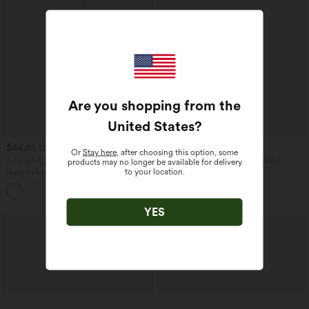
Are you shopping from the
United States
?
$44.95 USD
$48.95 USD
Or
Stay here
, after choosing this option, some
2 für 69 €, 3 für 99 €
Ärmelloses, asymmetrisches Maxi-
products may no longer be available for delivery
Partykleid mit V-Ausschnitt, Rüschen
to your location.
Halara Flex™ plissierte dehnbare
und geschlitztem Saum
Stoffhose mit hohem Bund,
+23
Seitentaschen und geradem Bein
YES