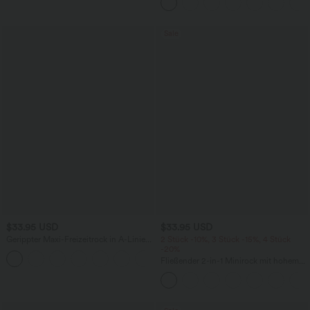
Gesäßtasche, asymmetrischem Saum
und schnelltrocknendem Schnitt
Sale
$33.95 USD
$33.95 USD
Gerippter Maxi-Freizeitrock in A-Linie
2 Stück -10%, 3 Stück -15%, 4 Stück
mit hohem Bund und Schlitzsaum
-20%
Fließender 2-in-1 Minirock mit hohem
Bund, Seitentaschen, Kordelzug,
Kontrast-Mesh und ausgestelltem Bein -
extralang