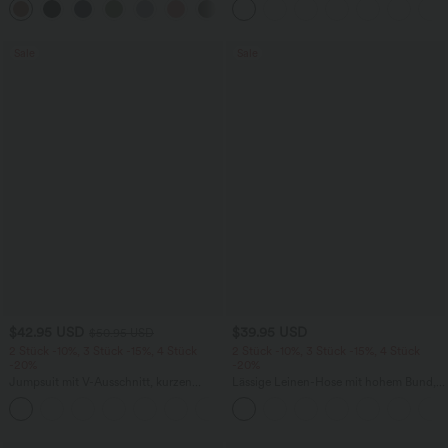
+7
überkreuztem, abgerundetem Saum
Sale
Sale
$42.95 USD
$39.95 USD
$50.95 USD
2 Stück -10%, 3 Stück -15%, 4 Stück
2 Stück -10%, 3 Stück -15%, 4 Stück
-20%
-20%
Jumpsuit mit V-Ausschnitt, kurzen
Lässige Leinen-Hose mit hohem Bund,
Ärmeln, plissierten Seitentaschen und
Kordelzug, weitem Bein und Taschen
+5
weitem Bein, fließendem Waffelmuster