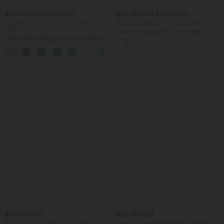
$61.95 USD
$33.95 USD
$64.95 USD
$36.95 USD
2 Stück -10%, 3 Stück -15%, 4 Stück
Nimm 3, zahle 2; nimm 6, zahle 4
-20%
Halara UltraSculpt™ - Formende
Halara Flex™ Baggy Jeans Low Rise mit
Workout-Leggings mit hohem Bund,
Knopf und Reißverschluss, mehreren
Seitentaschen und Bauchkontrolle
+5
Taschen, weitem Bein
Sale
Sale
$39.95 USD
$25.95 USD
2 Stück -10%, 3 Stück -15%, 4 Stück
Extra Schnäppchen $23.49 USD