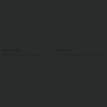
$33.95 USD
$44.95 USD
Halara UltraSculpt™ - Formende
2-in-1-Mini-Tanzkleid mit U-Ausschnitt,
Workout-Shorts mit hohe Bund,
rückenfrei, verdrehter Ausschnitt,
+10
Seitentaschen und Bauchkontrolle - 17,8
Seitentasche-Easy Peezy
cm
Sale