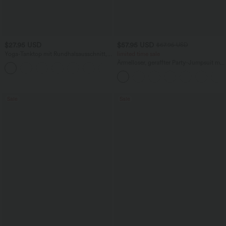
$27.95 USD
$57.95 USD
$67.95 USD
Yoga-Tanktop mit Rundhalsausschnitt,
limited time sale
Rüschen und InstantCool
Ärmelloser, geraffter Party-Jumpsuit mit
+16
V-Ausschnitt, Seitentaschen und
unsichtbarem Reißverschluss - pipi-
praktisch
Sale
Sale