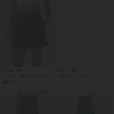
$33.95 USD
$67.95 USD
DayStretch - Arbeits-Shorts mit hohem
Ärmelloser Jumpsuit mit U-Boot-
Bund, Seitentaschen und weitem Bein
Ausschnitt, Seitentaschen, seitlichen
+11
Bindebändern, Streifen und InstantCool
- Easy Peezy Edition
Sale
Sale