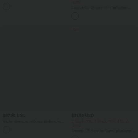
elastischem Strick-Denim mit niedrigem
-20%
Bund, Knopf, Reißverschluss und
Lässige Cordhose mit mittelhohem
mehreren Taschen
Bund, Reißverschluss und Seitentaschen
Sale
$67.95 USD
$31.95 USD
Rückenfreies, ärmelloses, fließendes
2 Stück -10%, 3 Stück -15%, 4 Stück
Midikleid mit Seitentaschen und
-20%
überkreuztem Design
Breezeful™ Hoch taillierter, plissierter 2-
in-1-Mini-Tanzrock mit Seiten- und