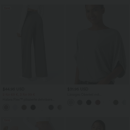
Sale
$44.95 USD
$31.95 USD
2 für 69 €, 3 für 99 €
Lässiges Oberteil mit
Rundhalsausschnitt und
Halara Flex™ plissierte dehnbare
Fledermausärmeln
Stoffhose mit hohem Bund,
+23
Seitentaschen und geradem Bein
Sale