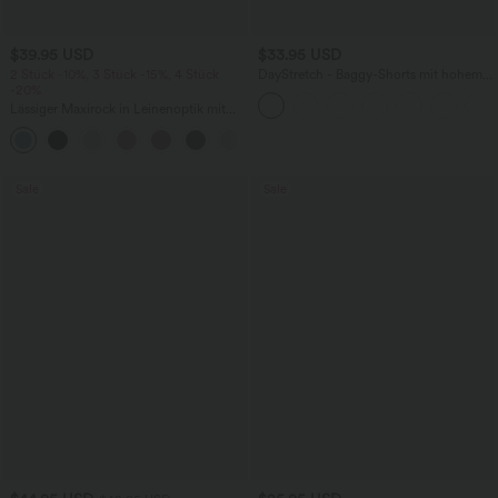
$39.95 USD
$33.95 USD
2 Stück -10%, 3 Stück -15%, 4 Stück
DayStretch - Baggy-Shorts mit hohem
-20%
Bund und Seitentaschen - 17,8 cm
Lässiger Maxirock in Leinenoptik mit
hohem Bund und Kordelzug
Sale
Sale