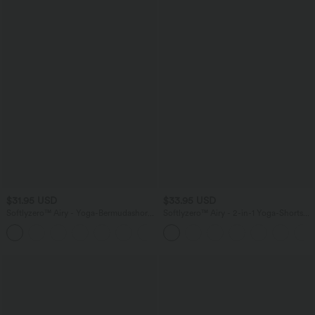
$31.95 USD
$33.95 USD
Softlyzero™ Airy - Yoga-Bermudashorts
Softlyzero™ Airy - 2-in-1 Yoga-Shorts
mit hohem Bund, mehreren Taschen
mit superhohem Bund, mehreren
+16
und InstantCool
Taschen und InstantCool - 22,9 cm