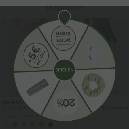
Inspiration
Sale
$39.95 USD
$61.95 USD
$67.95 USD
2 Stück -10%, 3 Stück -15%, 4 Stück
Halara Flex™ - Lässige Ballon-Joggers
-20%
aus Denim mit mittelhohem Bund und
mehreren Taschen
Lässige Hose mit Leinengefühl, hoher
Taille, Kordelzug an der Seite und
+15
weitem Bein