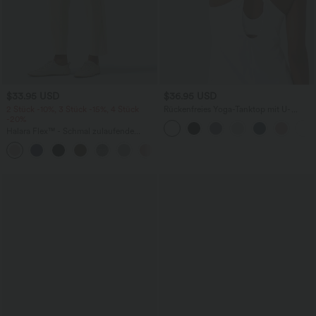
$33.95 USD
$36.95 USD
2 Stück -10%, 3 Stück -15%, 4 Stück
Rückenfreies Yoga-Tanktop mit U-
-20%
Ausschnitt, überkreuzten Trägern und
abgerundetem Saum
Halara Flex™ - Schmal zulaufende
Bürohose mit hohem Bund,
+8
Seitentaschen und Waffelstoff