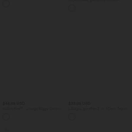
+11
Seitentaschen und Bauchkontrolle - 12,7
Maxikleid mit Seitentaschen und Schlitz
cm
$44.95 USD
$33.95 USD
Halara Flex™ - Lässige Baggy-Denim-
Lässiges, gerafftes 2-in-1 Cami-Top mit
Shorts mit hohem Crossover-Bund und
verstellbaren Trägern und integriertem
mehreren Taschen
BH
Sale