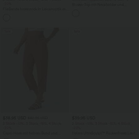
-20%
Blusen-Top mit Neckholder und
Fließende hosenrock in Leinenoptik mit
Schlüssellochausschnitt, plissiert,
mittelhohem Bund, Seitentaschen und
ärmellos, abgerundeter Saum
+1
weitem Bein
Sale
Sale
$38.95 USD
$39.95 USD
$42.95 USD
2 Stück -10%, 3 Stück -15%, 4 Stück
2 Stück -10%, 3 Stück -15%, 4 Stück
-20%
-20%
Capri-Hose mit hohem Bund und
Halara UltraSculpt™ Rückenfreies Lauf-
Seitentaschen - leinenähnliches Material
Tanktop mit U-Ausschnitt und