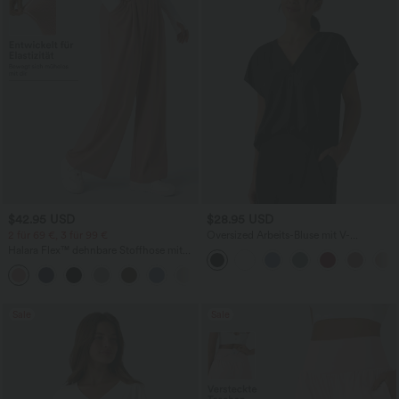
$42.95 USD
$28.95 USD
2 für 69 €, 3 für 99 €
Oversized Arbeits-Bluse mit V-
Ausschnitt und kurzen Ärmeln -
Halara Flex™ dehnbare Stoffhose mit
knitterfrei
hohem Bund, Waffelmuster,
+20
Seitentaschen und weitem Bein
Sale
Sale