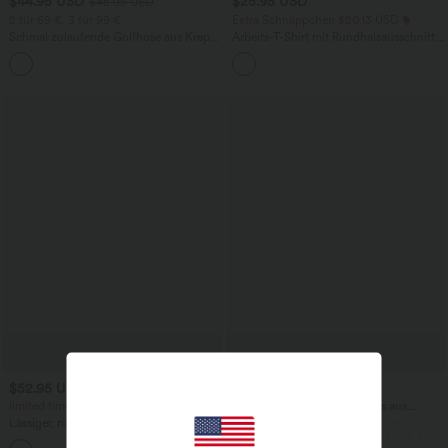
$44.95 USD
$25.95 USD
$48.95 USD
2 für 69 €, 3 für 99 €
Extra Schnäppchen $20.13 USD
Schmal zulaufende Golfhose aus Krepp
Arbeits-T-Shirt mit Rundhalsausschnitt
mit hohem Bund und Seitentaschen
und kurzen Fledermausärmeln
$52.95 USD
$36.95 USD
$61.95 USD
limited time sale
Halara Flex™ Arbeitsleggings aus
elastischem Strick-Denim mit hohem
Lässiger, rückenfreier Jumpsuit mit
Bund und mehreren Taschen
Seitentaschen