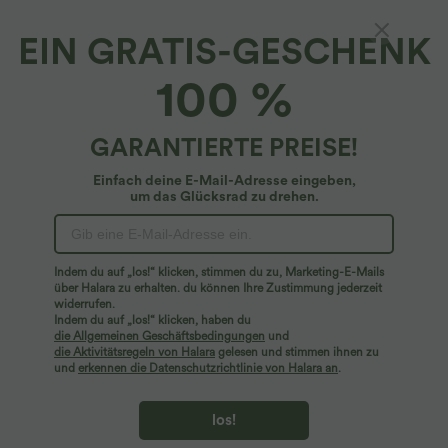
EIN GRATIS-GESCHENK
100 %
GARANTIERTE PREISE!
Einfach deine E-Mail-Adresse eingeben,
um das Glücksrad zu drehen.
Hoppla!
Wir können die von Ihnen gesuchte Seite nicht
Indem du auf „los!“ klicken, stimmen du zu, Marketing-E-Mails
finden.
über Halara zu erhalten. du können Ihre Zustimmung jederzeit
widerrufen.
Indem du auf „los!“ klicken, haben du
Mehr einkaufen
die Allgemeinen Geschäftsbedingungen
und
die Aktivitätsregeln von Halara
gelesen und stimmen ihnen zu
und
erkennen die Datenschutzrichtlinie von Halara an
.
los!