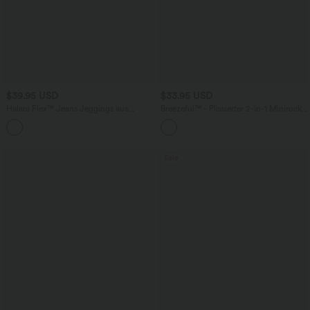
$39.95 USD
$33.95 USD
Halara Flex™ Jeans Jeggings aus
Breezeful™ - Plissierter 2-in-1 Minirock
elastischem Strick-Denim mit hohem
mit hohem Bund, Taschen und
Bund und Gesäßtaschen
asymmetrischem Saum -
schnelltrocknend, extralang
Sale