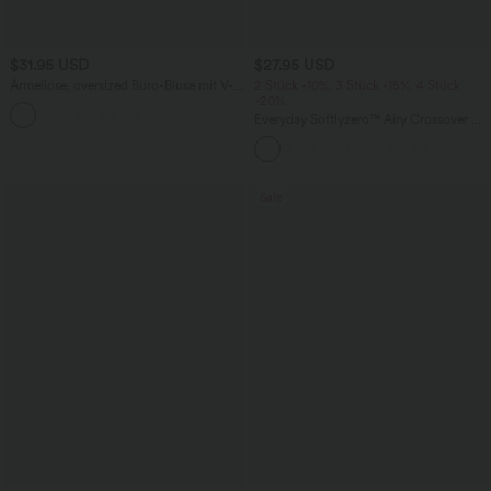
$31.95 USD
$27.95 USD
Ärmellose, oversized Büro-Bluse mit V-
2 Stück -10%, 3 Stück -15%, 4 Stück
Ausschnitt - knitterfrei
-20%
Everyday Softlyzero™ Airy Crossover 2-
in-1-Mini-Tennisrock mit Seitentaschen-
Lucid
Sale