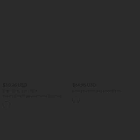
$50.95 USD
$64.95 USD
2 für 69 €, 3 für 99 €
Lässige Jeans aus Lyocell mit
mittelhohem Bund, mehreren Taschen
Halara Flex™ Verwaschene Bootcut-
und Kordelzug
Jeans aus elastischem Strick-Denim mit
+5
hohem Bund und mehrere Taschen