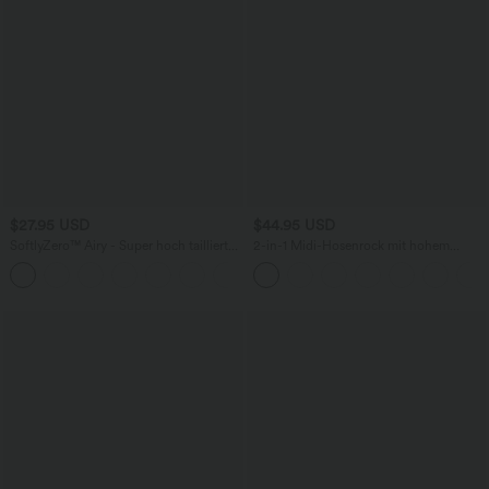
$27.95 USD
$44.95 USD
SoftlyZero™ Airy - Super hoch taillierte
2-in-1 Midi-Hosenrock mit hohem
2-in-1-Yoga-Shorts mit Gesäßtasche
Bund, Seitentaschen, Kordelzug und
+20
und Seitentasche-längere Länge
kontrastierendem Netz