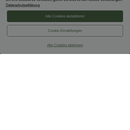
Datenschutzerklärung
Alle Cookies akzeptieren
Cookie-Einstellungen
Alle Cookies ablehnen
$36.95 USD
$44.95 USD
Lässige Baggy-Shorts aus
Figurbetontes Midi-Freizeitkleid mit
Leinenmischung mit hohem Bund,
Schlitz, rückenfreiem Korsett mit
Seitentaschen und Kordelzug - 12,7 cm
quadratischem Ausschnitt und Rüschen