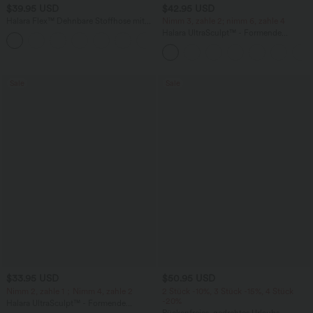
$39.95 USD
$42.95 USD
Halara Flex™ Dehnbare Stoffhose mit
Nimm 3, zahle 2; nimm 6, zahle 4
hohem Bund und Seitentasche hinten
Halara UltraSculpt™ - Formende
+13
Workout-Leggings mit hohem Bund,
Seitentaschen, Booty-Scrunch und
Bauchkontrolle
Sale
Sale
$33.95 USD
$50.95 USD
Nimm 2, zahle 1；Nimm 4, zahle 2
2 Stück -10%, 3 Stück -15%, 4 Stück
-20%
Halara UltraSculpt™ - Formende
Workout-Leggings mit hohem Bund,
Rückenfreies, gedrehtes Urlaubs-