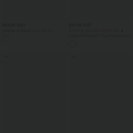
$56.95 USD
$25.95 USD
Lässiger Jumpsuit mit U-Boot-
Extra Schnäppchen $23.49 USD
Ausschnitt, Seitentaschen, kurzen
Halara UltraSculpt™ Yoga-Tanktop mit
Ärmeln und Kordelzug - Easy Peezy
doppelten Trägern und gedrehtem
Edition
Rücken
Sale
Sale