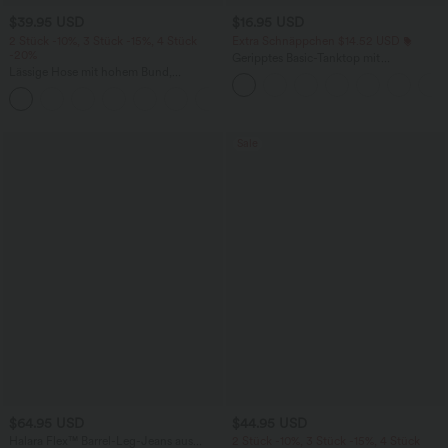
$39.95 USD
$16.95 USD
2 Stück -10%, 3 Stück -15%, 4 Stück
Extra Schnäppchen $14.52 USD
-20%
Geripptes Basic-Tanktop mit
Lässige Hose mit hohem Bund,
Rundhalsausschnitt und lässigem
Kordelzug, weitem Bein und verkürzter
Schnitt
+2
Länge, Leinenoptik, mit Seitentaschen
Sale
$64.95 USD
$44.95 USD
Halara Flex™ Barrel-Leg-Jeans aus
2 Stück -10%, 3 Stück -15%, 4 Stück