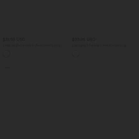
$31.95 USD
$33.95 USD
Lässige Bluse mit V-Ausschnitt und
Lässiges Midikleid mit Kordelzug,
kurzen Puffärmeln
Schlitz und geschwungenem Saum
Sale