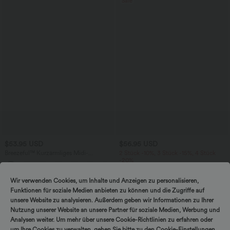
Sale
$53.95 USD
$56.95 USD
Breezeful™ Kurzärmliges Midi-
2 Stück -10%, 3 Stück -15%, 4 Stück
Freizeitkleid mit V-Ausschnitt,
-20%
+9
Seitentaschen und Bindeband hinten -
Halara Flex™ - Lässige, gewaschene
schnelltrocknend
Baggy-Jeans aus drapiertem Lyocell mit
Wir verwenden Cookies, um Inhalte und Anzeigen zu personalisieren,
mittelhohem Bund, mehreren Taschen
Funktionen für soziale Medien anbieten zu können und die Zugriffe auf
und weitem Bein
unsere Website zu analysieren. Außerdem geben wir Informationen zu Ihrer
Nutzung unserer Website an unsere Partner für soziale Medien, Werbung und
Analysen weiter. Um mehr über unsere Cookie-Richtlinien zu erfahren oder
um Ihre Cookies zu verwalten, gehen Sie bitte zu den Cookie-Einstellungen.