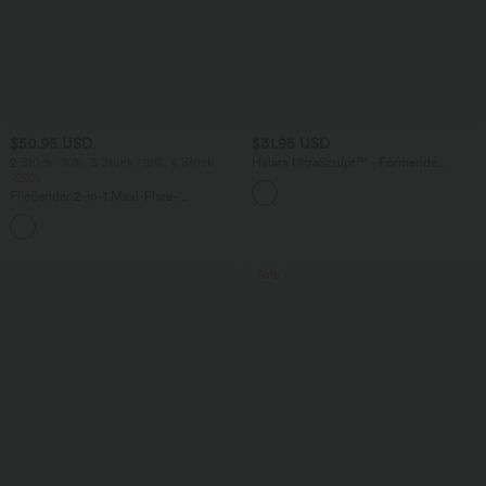
$50.95 USD
$31.95 USD
2 Stück -10%, 3 Stück -15%, 4 Stück
Halara UltraSculpt™ - Formende
-20%
Workout-Shorts mit hohem Bund,
Tasche und Bauchkontrolle - 22,9 cm
Fließender 2-in-1 Maxi-Flare-
Freizeitrock mit hohem Bund,
+1
Seitentaschen und kontrastierendem
Netzstoff
Sale