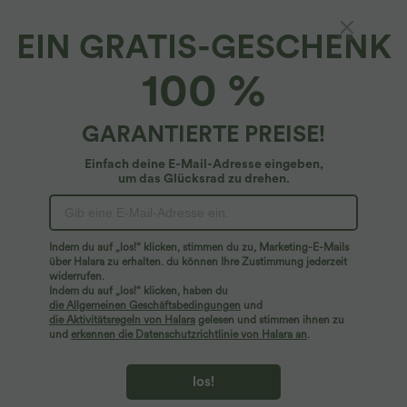
EIN GRATIS-GESCHENK
100 %
GARANTIERTE PREISE!
Einfach deine E-Mail-Adresse eingeben,
um das Glücksrad zu drehen.
Hoppla!
Wir können die von Ihnen gesuchte Seite nicht
Indem du auf „los!“ klicken, stimmen du zu, Marketing-E-Mails
finden.
über Halara zu erhalten. du können Ihre Zustimmung jederzeit
widerrufen.
Indem du auf „los!“ klicken, haben du
Mehr einkaufen
die Allgemeinen Geschäftsbedingungen
und
die Aktivitätsregeln von Halara
gelesen und stimmen ihnen zu
und
erkennen die Datenschutzrichtlinie von Halara an
.
los!