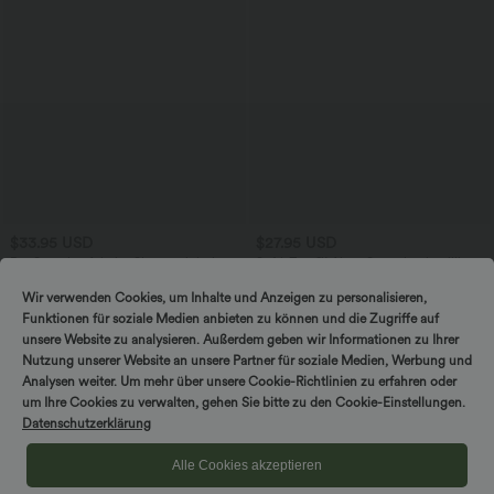
$33.95 USD
$27.95 USD
DayStretch - Arbeits-Shorts mit hohem
SoftlyZero™ Airy - Super hoch taillierte
Bund, Seitentaschen und weitem Bein
2-in-1-Yoga-Shorts mit Gesäßtasche
+11
und Seitentasche-längere Länge
Wir verwenden Cookies, um Inhalte und Anzeigen zu personalisieren,
Funktionen für soziale Medien anbieten zu können und die Zugriffe auf
unsere Website zu analysieren. Außerdem geben wir Informationen zu Ihrer
Nutzung unserer Website an unsere Partner für soziale Medien, Werbung und
Analysen weiter. Um mehr über unsere Cookie-Richtlinien zu erfahren oder
um Ihre Cookies zu verwalten, gehen Sie bitte zu den Cookie-Einstellungen.
Datenschutzerklärung
Alle Cookies akzeptieren