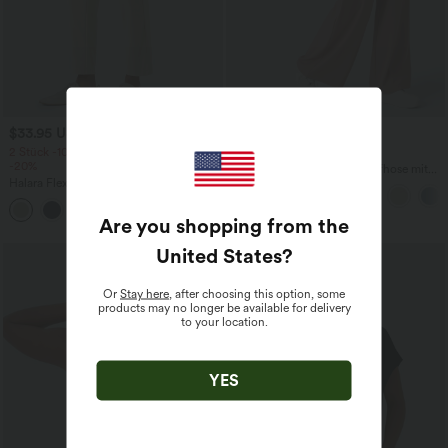
$33.95 USD
$42.95 USD
2 Stück -10%, 3 Stück -15%, 4 Stück
2 für 69 €, 3 für 99 €
-20%
Halara Flex™ dehnbare Stoffhose mit
Halara Flex™ - Schmal zulaufende
hohem Bund, Waffelmuster,
Bürohose mit hohem Bund,
Seitentaschen und weitem Bein
+8
Seitentaschen und Waffelstoff
Are you shopping from the
United States
?
Or
Stay here
, after choosing this option, some
products may no longer be available for delivery
to your location.
YES