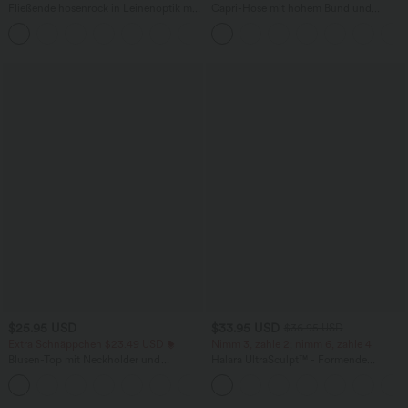
Fließende hosenrock in Leinenoptik mit
Capri-Hose mit hohem Bund und
mittelhohem Bund, Seitentaschen und
Seitentaschen - leinenähnliches Material
+1
weitem Bein
$25.95 USD
$33.95 USD
$36.95 USD
Extra Schnäppchen $23.49 USD
Nimm 3, zahle 2; nimm 6, zahle 4
Blusen-Top mit Neckholder und
Halara UltraSculpt™ - Formende
Schlüssellochausschnitt, plissiert,
Workout-Leggings mit hohem Bund,
+3
ärmellos, abgerundeter Saum
Seitentaschen und Bauchkontrolle