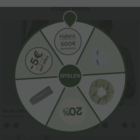
Inspiration
$61.95 USD
$31.95 USD
$67.95 USD
Halara Flex™ - Lässige Ballon-Joggers
Lässiges Oberteil mit
aus Denim mit mittelhohem Bund und
Rundhalsausschnitt und
mehreren Taschen
Fledermausärmeln