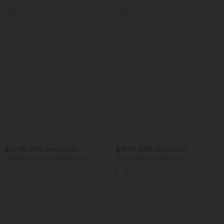
Sale
Sale
$20.95 USD
$13.95 USD
$43.95 USD
$66.95 USD
Lässige Shorts aus elastischem
Trainingsjacke mit Kapuze,
Kunstleder mit hohem Bund und
Seitentaschen, langen Ärmeln und
Seitentaschen
Rüschensaum - UPF40+