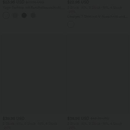
$23.95 USD
$22.95 USD
$27.95 USD
Yoga-Tanktop mit Rundhalsausschnitt,
2 Stück -10%, 3 Stück -15%, 4 Stück
Rüschen und InstantCool
-20%
+16
Lässiges T-Shirt mit V-Ausschnitt und
kurzen Ärmeln
$39.95 USD
$38.95 USD
$42.95 USD
2 Stück -10%, 3 Stück -15%, 4 Stück
2 Stück -10%, 3 Stück -15%, 4 Stück
-20%
-20%