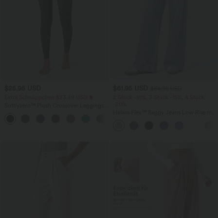
$25.95 USD
$61.95 USD
$64.95 USD
Extra Schnäppchen $23.49 USD
2 Stück -10%, 3 Stück -15%, 4 Stück
-20%
Softlyzero™ Plush Crossover Leggings
mit Taschen
Halara Flex™ Baggy Jeans Low Rise mit
+16
Knopf und Reißverschluss, mehreren
Taschen, weitem Bein