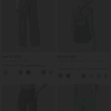
$44.95 USD
$39.95 USD
2 für 69 €, 3 für 99 €
2 Stück -10%, 3 Stück -15%, 4 Stück
-20%
Halara Flex™ plissierte dehnbare
Stoffhose mit hohem Bund,
Halara UltraSculpt™ Rückenfreies Lauf-
+23
Seitentaschen und geradem Bein
Tanktop mit U-Ausschnitt und
überkreuztem, abgerundetem Saum