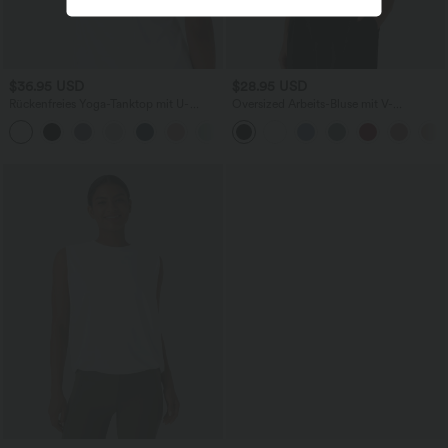
$36.95 USD
$28.95 USD
Rückenfreies Yoga-Tanktop mit U-
Oversized Arbeits-Bluse mit V-
Ausschnitt, überkreuzten Trägern und
Ausschnitt und kurzen Ärmeln -
abgerundetem Saum
knitterfrei