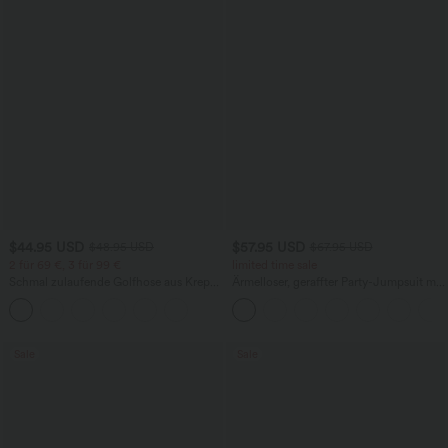
$44.95 USD
$57.95 USD
$48.95 USD
$67.95 USD
2 für 69 €, 3 für 99 €
limited time sale
Schmal zulaufende Golfhose aus Krepp
Ärmelloser, geraffter Party-Jumpsuit mit
mit hohem Bund und Seitentaschen
V-Ausschnitt, Seitentaschen und
unsichtbarem Reißverschluss - pipi-
praktisch
Sale
Sale