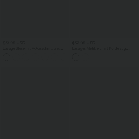
$31.95 USD
$33.95 USD
Lässige Bluse mit V-Ausschnitt und
Lässiges Midikleid mit Kordelzug,
kurzen Puffärmeln
Schlitz und geschwungenem Saum