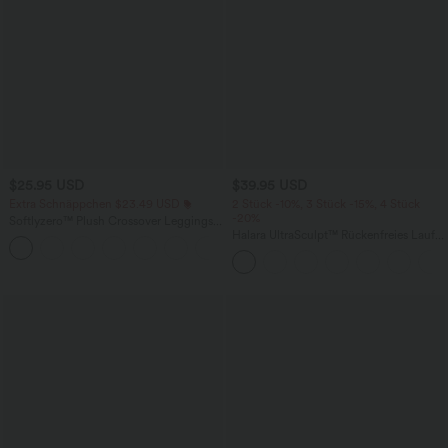
$25.95 USD
$39.95 USD
Extra Schnäppchen $23.49 USD
2 Stück -10%, 3 Stück -15%, 4 Stück
-20%
Softlyzero™ Plush Crossover Leggings
mit Taschen
Halara UltraSculpt™ Rückenfreies Lauf-
+16
Tanktop mit U-Ausschnitt und
überkreuztem, abgerundetem Saum