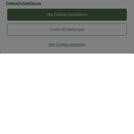
Datenschutzerklärung
Alle Cookies akzeptieren
Cookie-Einstellungen
Alle Cookies ablehnen
$38.95 USD
$31.95 USD
$42.95 USD
2 Stück -10%, 3 Stück -15%, 4 Stück
Softlyzero™ Airy - Yoga-Bermudashorts
-20%
mit hohem Bund, mehreren Taschen
und InstantCool
Capri-Hose mit hohem Bund und
Seitentaschen - leinenähnliches Material
+7
Sale
Sale