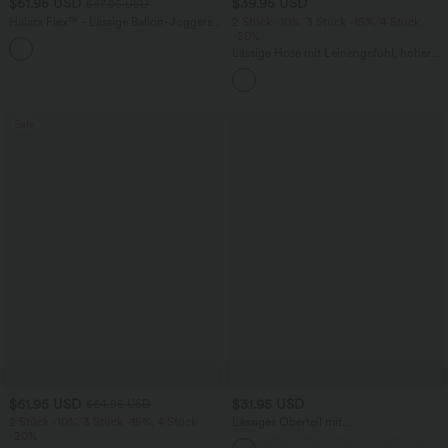
$61.95 USD
$39.95 USD
$67.95 USD
Halara Flex™ - Lässige Ballon-Joggers
2 Stück -10%, 3 Stück -15%, 4 Stück
aus Denim mit mittelhohem Bund und
-20%
mehreren Taschen
Lässige Hose mit Leinengefühl, hoher
Taille, Kordelzug an der Seite und
weitem Bein
Sale
$61.95 USD
$31.95 USD
$64.95 USD
2 Stück -10%, 3 Stück -15%, 4 Stück
Lässiges Oberteil mit
-20%
Rundhalsausschnitt und