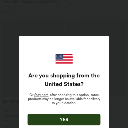
Fledermausärmeln
Halara Flex™ Baggy Jeans Low Rise mit
Knopf und Reißverschluss, mehreren
+5
Taschen, weitem Bein
Sale
Sale
Are you shopping from the
United States
?
Or
Stay here
, after choosing this option, some
products may no longer be available for delivery
$31.95 USD
$44.95 USD
to your location.
2 Stück -10%, 3 Stück -15%, 4 Stück
2 für 69 €, 3 für 99 €
-20%
Halara Flex™ plissierte dehnbare
Softlyzero™ Airy - 2-in-1 Yoga-Shorts
Stoffhose mit hohem Bund,
YES
mit superhohem Bund, mehreren
Seitentaschen und geradem Bein
+23
Taschen und InstantCool - 17,78 cm