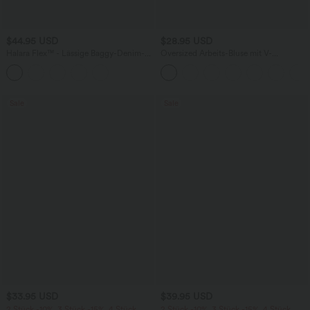
$44.95 USD
$28.95 USD
Halara Flex™ - Lässige Baggy-Denim-
Oversized Arbeits-Bluse mit V-
Shorts mit hohem Crossover-Bund und
Ausschnitt und kurzen Ärmeln -
mehreren Taschen
knitterfrei
Sale
Sale
$33.95 USD
$39.95 USD
2 Stück -10%, 3 Stück -15%, 4 Stück
2 Stück -10%, 3 Stück -15%, 4 Stück