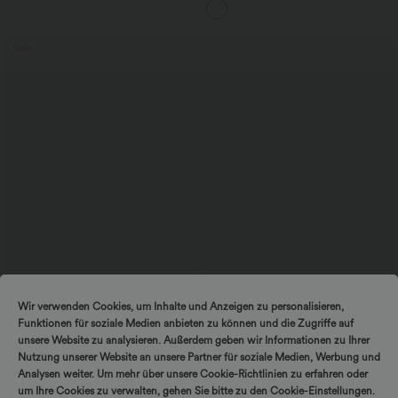
weitem Bein, fließendem Waffelmuster
Sale
$44.95 USD
$67.95 USD
$48.95 USD
Wir verwenden Cookies, um Inhalte und Anzeigen zu personalisieren,
2 für 69 €, 3 für 99 €
Ärmelloser Jumpsuit mit U-Boot-
Funktionen für soziale Medien anbieten zu können und die Zugriffe auf
Ausschnitt, Seitentaschen, seitlichen
Schlaghose mit mittlerem Bund und
Bindebändern, Streifen und InstantCool
seitlichen Reißverschlusstaschen
unsere Website zu analysieren. Außerdem geben wir Informationen zu Ihrer
- Easy Peezy Edition
+12
Nutzung unserer Website an unsere Partner für soziale Medien, Werbung und
Analysen weiter. Um mehr über unsere Cookie-Richtlinien zu erfahren oder
um Ihre Cookies zu verwalten, gehen Sie bitte zu den Cookie-Einstellungen.
Sale