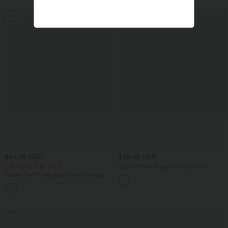
Sale
$42.95 USD
$36.95 USD
2 für 69 €, 3 für 99 €
Rückenfreies Yoga-Tanktop mit U-
Ausschnitt, überkreuzten Trägern und
Halara Flex™ dehnbare Stoffhose mit
abgerundetem Saum
hohem Bund, Waffelmuster,
+20
Seitentaschen und weitem Bein
Sale