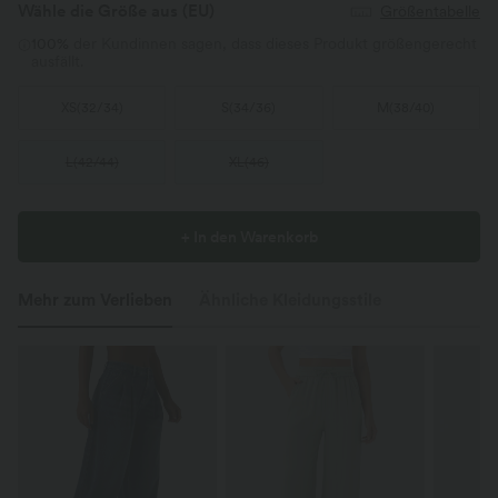
Wähle die Größe aus
(EU)
Größentabelle
100%
der Kundinnen sagen, dass dieses Produkt größengerecht
ausfällt.
XS
(
32/34
)
S
(
34/36
)
M
(
38/40
)
L
(
42/44
)
XL
(
46
)
+ In den Warenkorb
Mehr zum Verlieben
Ähnliche Kleidungsstile