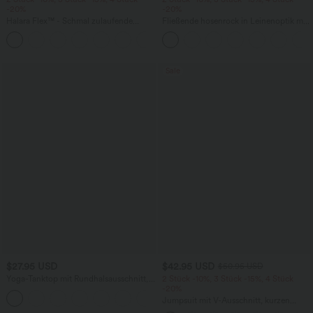
-20%
-20%
Halara Flex™ - Schmal zulaufende
Fließende hosenrock in Leinenoptik mit
Bürohose mit hohem Bund,
mittelhohem Bund, Seitentaschen und
+8
Seitentaschen und Waffelstoff
weitem Bein
Sale
$27.95 USD
$42.95 USD
$50.95 USD
Yoga-Tanktop mit Rundhalsausschnitt,
2 Stück -10%, 3 Stück -15%, 4 Stück
Rüschen und InstantCool
-20%
+16
Jumpsuit mit V-Ausschnitt, kurzen
Ärmeln, plissierten Seitentaschen und