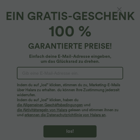
EIN GRATIS-GESCHENK
SoftlyZero™ Airy*
100 %
Softlyzero™ Airy - 2-in-1 Yoga-Shorts mit
hohem Bund, Seitentaschen, kontrastierender
Spitze und InstantCool - UPF50+
5
(
2
)
GARANTIERTE PREISE!
$42.95 USD
Einfach deine E-Mail-Adresse eingeben,
um das Glücksrad zu drehen.
Indem du auf „los!“ klicken, stimmen du zu, Marketing-E-Mails
über Halara zu erhalten. du können Ihre Zustimmung jederzeit
widerrufen.
Indem du auf „los!“ klicken, haben du
die Allgemeinen Geschäftsbedingungen
und
die Aktivitätsregeln von Halara
gelesen und stimmen ihnen zu
und
erkennen die Datenschutzrichtlinie von Halara an
.
los!