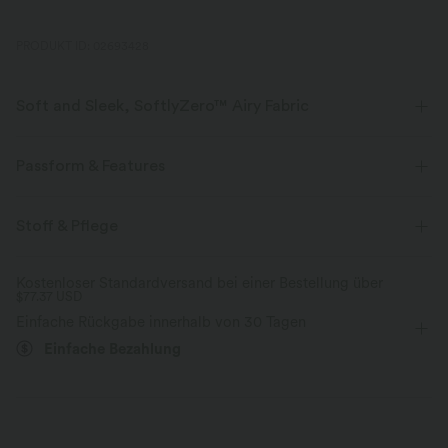
PRODUKT ID: 02693428
Soft and Sleek, SoftlyZero™ Airy Fabric
Fühle dich, als würdest du in der Luft schweben, mit unserem
superweichen Cool-Touch-Material.
Passform & Features
Vier-Wege-Stretch
Atmungsaktiv
Innenshorts
flacher Bund
überziehen
Stoff & Pflege
Yoga & Pilates
10 cm
mit hohem Bund
Kühles Tragegefühl
Weich und glänzend
Kostenloser Standardversand bei einer Bestellung über
$77.37 USD
Hohe Dehnung
Vier-Wege-Stretch
Feuchtigkeitsableitend
Einfache Rückgabe innerhalb von 30 Tagen
Einfache Bezahlung