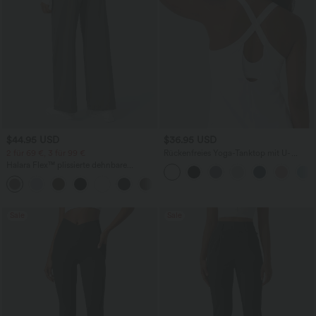
$44.95 USD
$36.95 USD
2 für 69 €, 3 für 99 €
Rückenfreies Yoga-Tanktop mit U-
Ausschnitt, überkreuzten Trägern und
Halara Flex™ plissierte dehnbare
abgerundetem Saum
Stoffhose mit hohem Bund,
+23
Seitentaschen und geradem Bein
Sale
Sale