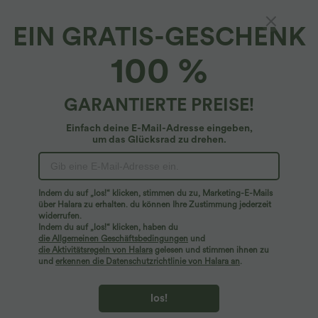
EIN GRATIS-GESCHENK
100 %
GARANTIERTE PREISE!
Einfach deine E-Mail-Adresse eingeben,
um das Glücksrad zu drehen.
Hoppla!
Wir können die von Ihnen gesuchte Seite nicht
Indem du auf „los!“ klicken, stimmen du zu, Marketing-E-Mails
finden.
über Halara zu erhalten. du können Ihre Zustimmung jederzeit
widerrufen.
Indem du auf „los!“ klicken, haben du
Mehr einkaufen
die Allgemeinen Geschäftsbedingungen
und
die Aktivitätsregeln von Halara
gelesen und stimmen ihnen zu
und
erkennen die Datenschutzrichtlinie von Halara an
.
los!