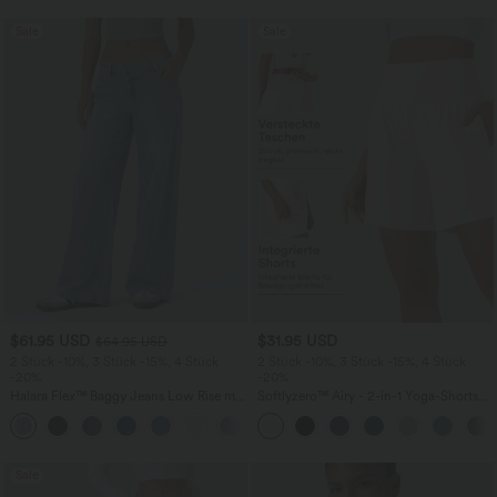
Sale
Sale
$61.95 USD
$31.95 USD
$64.95 USD
2 Stück -10%, 3 Stück -15%, 4 Stück
2 Stück -10%, 3 Stück -15%, 4 Stück
-20%
-20%
Halara Flex™ Baggy Jeans Low Rise mit
Softlyzero™ Airy - 2-in-1 Yoga-Shorts
Knopf und Reißverschluss, mehreren
mit superhohem Bund, mehreren
+5
Taschen, weitem Bein
Taschen und InstantCool - 17,78 cm
Sale