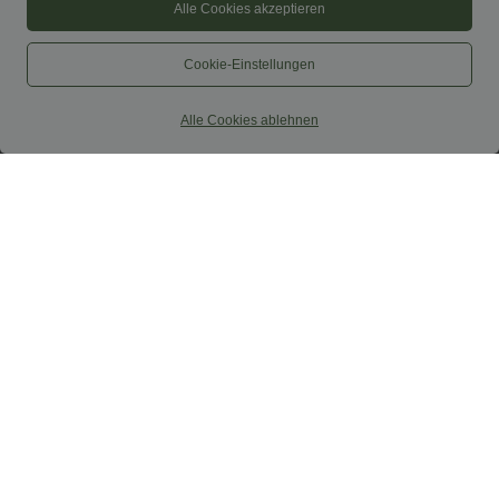
Alle Cookies akzeptieren
Cookie-Einstellungen
Alle Cookies ablehnen
$44.95 USD
$52.95 USD
$61.95 USD
2 Stück -10%, 3 Stück -15%, 4 Stück
limited time sale
-20%
Lässiger, rückenfreier Jumpsuit mit
Lässige Cordhose mit mittelhohem
Seitentaschen
Bund, Reißverschluss und Seitentaschen
+7