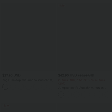
Sale
$27.95 USD
$42.95 USD
$50.95 USD
Yoga-Tanktop mit Rundhalsausschnitt,
2 Stück -10%, 3 Stück -15%, 4 Stück
Rüschen und InstantCool
-20%
+16
Jumpsuit mit V-Ausschnitt, kurzen
Ärmeln, plissierten Seitentaschen und
weitem Bein, fließendem Waffelmuster
Sale