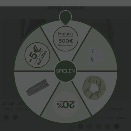
Inspiration
Sale
$61.95 USD
$39.95 USD
$67.95 USD
Halara Flex™ - Lässige Ballon-Joggers
2 Stück -10%, 3 Stück -15%, 4 Stück
aus Denim mit mittelhohem Bund und
-20%
mehreren Taschen
Lässige Hose mit Leinengefühl, hoher
Taille, Kordelzug an der Seite und
weitem Bein