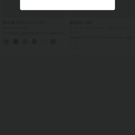
$57.95 USD
$39.95 USD
$67.95 USD
limited time sale
2 Stück -10%, 3 Stück -15%, 4 Stück
-20%
Ärmelloser, geraffter Party-Jumpsuit mit
V-Ausschnitt, Seitentaschen und
Halara UltraSculpt™ Rückenfreies Lauf-
+7
unsichtbarem Reißverschluss - pipi-
Tanktop mit U-Ausschnitt und
praktisch
überkreuztem, abgerundetem Saum