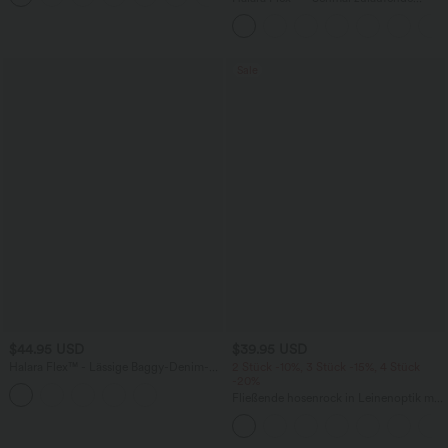
Bürohose mit hohem Bund,
Seitentaschen und Waffelstoff
Sale
$44.95 USD
$39.95 USD
Halara Flex™ - Lässige Baggy-Denim-
2 Stück -10%, 3 Stück -15%, 4 Stück
Shorts mit hohem Crossover-Bund und
-20%
mehreren Taschen
Fließende hosenrock in Leinenoptik mit
mittelhohem Bund, Seitentaschen und
weitem Bein