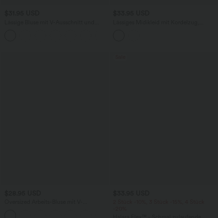
$31.95 USD
$33.95 USD
Lässige Bluse mit V-Ausschnitt und
Lässiges Midikleid mit Kordelzug,
kurzen Puffärmeln
Schlitz und geschwungenem Saum
Sale
$28.95 USD
$33.95 USD
Oversized Arbeits-Bluse mit V-
2 Stück -10%, 3 Stück -15%, 4 Stück
Ausschnitt und kurzen Ärmeln -
-20%
+1
knitterfrei
Halara Flex™ - Schmal zulaufende