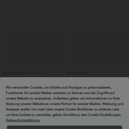
$33.95 USD
$56.95 USD
$36.95 USD
Nimm 3, zahle 2; nimm 6, zahle 4
Ärmelloses Midikleid mit V-Ausschnitt,
Seitentaschen und Reißverschluss
Halara UltraSculpt™ - Formende
Workout-Leggings mit hohem Bund,
Wir verwenden Cookies, um Inhalte und Anzeigen zu personalisieren,
+17
Seitentaschen und Bauchkontrolle
Funktionen für soziale Medien anbieten zu können und die Zugriffe auf
unsere Website zu analysieren. Außerdem geben wir Informationen zu Ihrer
Sale
Nutzung unserer Website an unsere Partner für soziale Medien, Werbung und
Analysen weiter. Um mehr über unsere Cookie-Richtlinien zu erfahren oder
um Ihre Cookies zu verwalten, gehen Sie bitte zu den Cookie-Einstellungen.
Datenschutzerklärung