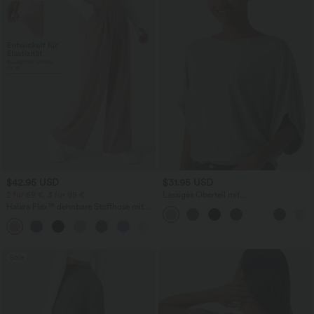
$42.95 USD
$31.95 USD
2 für 69 €, 3 für 99 €
Lässiges Oberteil mit
Rundhalsausschnitt und
Halara Flex™ dehnbare Stoffhose mit
Fledermausärmeln
hohem Bund, Waffelmuster,
+20
Seitentaschen und weitem Bein
Sale