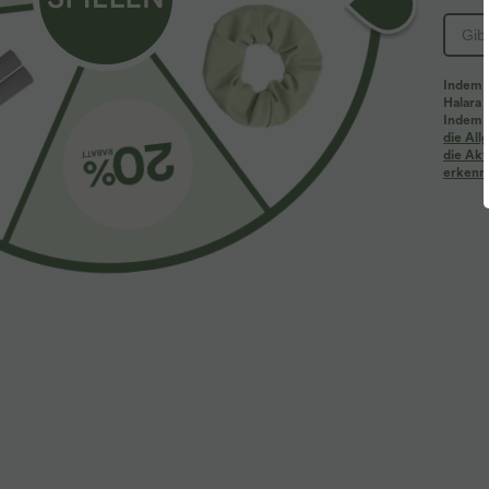
Indem d
Halara 
Indem d
Mehr zum Verlieben
Ähnliche Kleidungsstile
die Al
die Akt
erkenne
$61.95 USD
$31.95 USD
$67.95 USD
Halara Flex™ - Lässige
Lässiges Oberteil mit
2