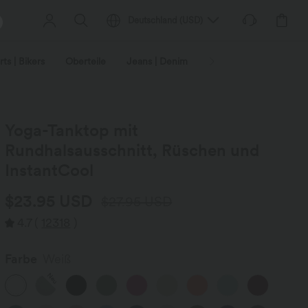
Deutschland
(
USD
)
ts | Bikers
Oberteile
Jeans | Denim
Leggings
Plus-Size
Yoga-Tanktop mit
Rundhalsausschnitt, Rüschen und
InstantCool
$23.95 USD
$27.95 USD
4.7
(
12318
)
Farbe
Weiß
Neu