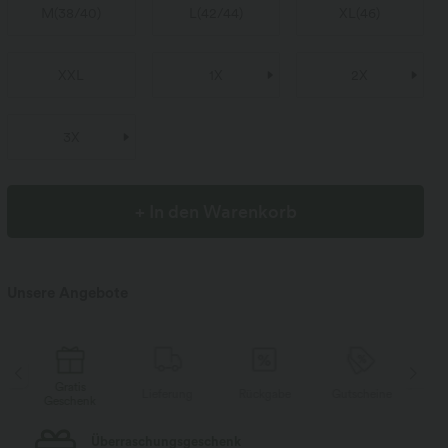
M
(
38/40
)
L
(
42/44
)
XL
(
46
)
XXL
1X
2X
3X
+ In den Warenkorb
Unsere Angebote
Gratis
e
Lieferung
Rückgabe
Gutscheine
Geschenk
Ge
Überraschungsgeschenk