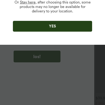
Or
Stay here
, after choosing this option, some
products may no longer be available for
delivery to your location.
u auf „los!“ klicken, stimmen du zu, Marketing-E-Mails über
zu erhalten. du können Ihre Zustimmung jederzeit widerrufen.
YES
u auf „los!“ klicken, haben du
lgemeinen Geschäftsbedingungen
und
ivitätsregeln von Halara
gelesen und stimmen ihnen zu und
n die Datenschutzrichtlinie von Halara an
.
los!
$31.95 USD
$39.95 USD
$39.
 Stück -10%, 3 Stück -15%, 4
2 Stück -10%, 3 Stück -15%, 4
2 Stüc