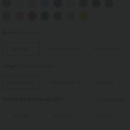
Ärmel
Ärmellos
Ärmellos
Kurze Ärmel
Lange Ärmel
Länge
Längere Länge
Längere Länge
kurze Länge
Bauchfrei
Wähle die Größe aus
(EU)
Größentabelle
XXS
(
30
)
XS
(
32/34
)
S
(
34/36
)