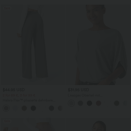
Sale
$44.95 USD
$31.95 USD
2 für 69 €, 3 für 99 €
Lässiges Oberteil mit
Rundhalsausschnitt und
Halara Flex™ plissierte dehnbare
Fledermausärmeln
Stoffhose mit hohem Bund,
+23
Seitentaschen und geradem Bein
Sale