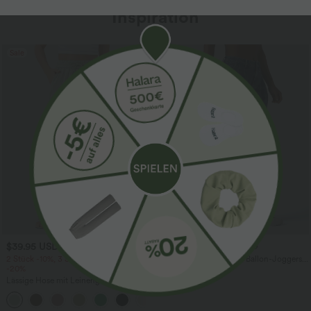
Inspiration
Sale
$39.95 USD
$61.95 USD
$67.95 USD
2 Stück -10%, 3 Stück -15%, 4 Stück
Halara Flex™ - Lässige Ballon-Joggers
-20%
aus Denim mit mittelhohem Bund und
mehreren Taschen
Lässige Hose mit Leinengefühl, hoher
Taille, Kordelzug an der Seite und
+15
weitem Bein