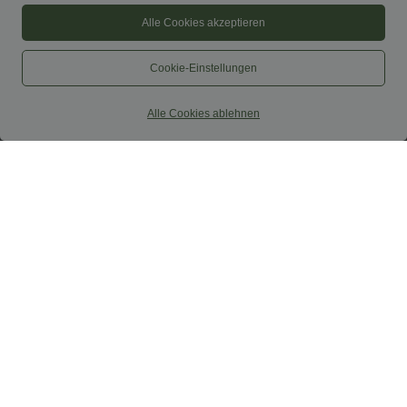
Alle Cookies akzeptieren
Cookie-Einstellungen
Alle Cookies ablehnen
$31.95 USD
$27.95 USD
Softlyzero™ Airy - Yoga-Bermudashorts
SoftlyZero™ Airy - Super hoch taillierte
mit hohem Bund, mehreren Taschen
2-in-1-Yoga-Shorts mit Gesäßtasche
+16
und InstantCool
und Seitentasche-längere Länge