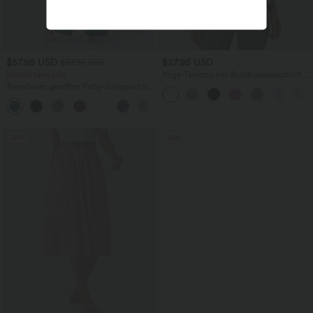
$57.95 USD
$27.95 USD
$67.95 USD
limited time sale
Yoga-Tanktop mit Rundhalsausschnitt,
Rüschen und InstantCool
Ärmelloser, geraffter Party-Jumpsuit mit
V-Ausschnitt, Seitentaschen und
+7
unsichtbarem Reißverschluss - pipi-
praktisch
Sale
Sale