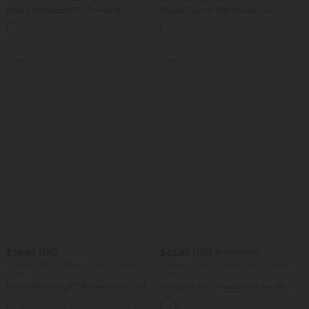
Halara UltraSculpt™ - Formende
Blusen-Top mit Neckholder und
Workout-Leggings mit hohem Bund,
Schlüssellochausschnitt, plissiert,
+17
Seitentaschen und Bauchkontrolle
ärmellos, abgerundeter Saum
Sale
Sale
$39.95 USD
$42.95 USD
$50.95 USD
2 Stück -10%, 3 Stück -15%, 4 Stück
2 Stück -10%, 3 Stück -15%, 4 Stück
-20%
-20%
Halara UltraSculpt™ Rückenfreies Lauf-
Jumpsuit mit V-Ausschnitt, kurzen
Tanktop mit U-Ausschnitt und
Ärmeln, plissierten Seitentaschen und
+11
überkreuztem, abgerundetem Saum
weitem Bein, fließendem Waffelmuster