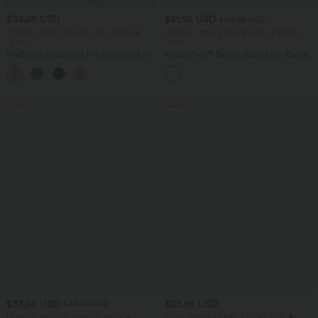
$39.95 USD
$61.95 USD
$64.95 USD
2 Stück -10%, 3 Stück -15%, 4 Stück
2 Stück -10%, 3 Stück -15%, 4 Stück
-20%
-20%
Fließende hosenrock in Leinenoptik mit
Halara Flex™ Baggy Jeans Low Rise mit
mittelhohem Bund, Seitentaschen und
Knopf und Reißverschluss, mehreren
+1
weitem Bein
Taschen, weitem Bein
Sale
Sale
$33.95 USD
$25.95 USD
$36.95 USD
Nimm 3, zahle 2; nimm 6, zahle 4
Extra Schnäppchen $23.49 USD