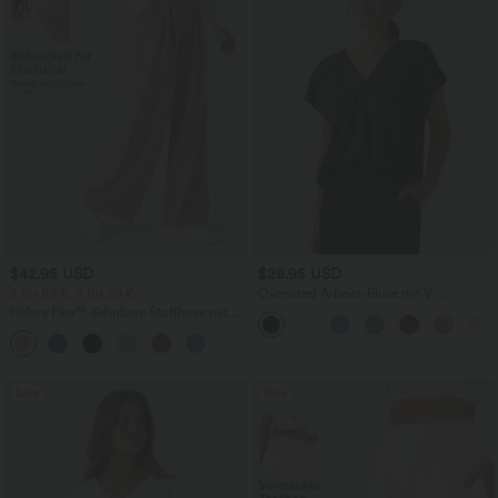
$42.95 USD
$28.95 USD
2 für 69 €, 3 für 99 €
Oversized Arbeits-Bluse mit V-
Ausschnitt und kurzen Ärmeln -
Halara Flex™ dehnbare Stoffhose mit
knitterfrei
hohem Bund, Waffelmuster,
+20
Seitentaschen und weitem Bein
Sale
Sale