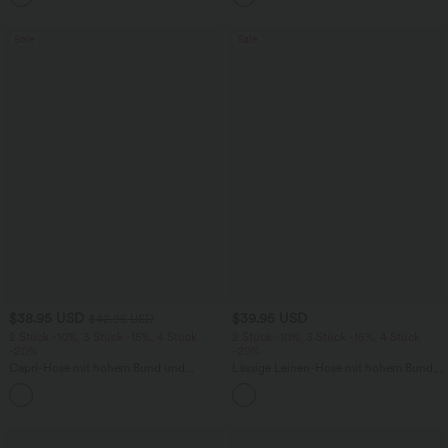
Sale
Sale
$38.95 USD
$39.95 USD
$42.95 USD
2 Stück -10%, 3 Stück -15%, 4 Stück
2 Stück -10%, 3 Stück -15%, 4 Stück
-20%
-20%
Capri-Hose mit hohem Bund und
Lässige Leinen-Hose mit hohem Bund,
Seitentaschen - leinenähnliches Material
Kordelzug, weitem Bein und Taschen
+7