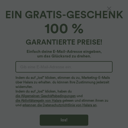
EIN GRATIS-GESCHENK
100 %
GARANTIERTE PREISE!
Einfach deine E-Mail-Adresse eingeben,
um das Glücksrad zu drehen.
Hoppla!
Wir können die von Ihnen gesuchte Seite nicht
Indem du auf „los!“ klicken, stimmen du zu, Marketing-E-Mails
finden.
über Halara zu erhalten. du können Ihre Zustimmung jederzeit
widerrufen.
Indem du auf „los!“ klicken, haben du
Mehr einkaufen
die Allgemeinen Geschäftsbedingungen
und
die Aktivitätsregeln von Halara
gelesen und stimmen ihnen zu
und
erkennen die Datenschutzrichtlinie von Halara an
.
los!