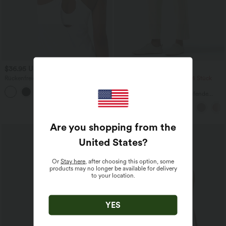
$36.95 USD
$33.95 USD
Rückenfreies Yoga-Tanktop mit U-
2 Stück -10%, 3 Stück -15%, 4 Stück
Ausschnitt, überkreuzten Trägern und
-20%
abgerundetem Saum
Halara Flex™ - Schmal zulaufende
Bürohose mit hohem Bund,
Seitentaschen und Waffelstoff
Are you shopping from the
United States
?
Or
Stay here
, after choosing this option, some
products may no longer be available for delivery
to your location.
YES