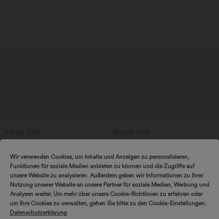
$31.95 USD
$33.95 USD
Lässige Bluse mit V-Ausschnitt und
Softlyzero™ Airy - 2-in-1 Yoga-Shorts
kurzen Puffärmeln
mit superhohem Bund, mehreren
Taschen und InstantCool - 22,9 cm
Wir verwenden Cookies, um Inhalte und Anzeigen zu personalisieren,
Funktionen für soziale Medien anbieten zu können und die Zugriffe auf
unsere Website zu analysieren. Außerdem geben wir Informationen zu Ihrer
Nutzung unserer Website an unsere Partner für soziale Medien, Werbung und
Analysen weiter. Um mehr über unsere Cookie-Richtlinien zu erfahren oder
um Ihre Cookies zu verwalten, gehen Sie bitte zu den Cookie-Einstellungen.
Datenschutzerklärung