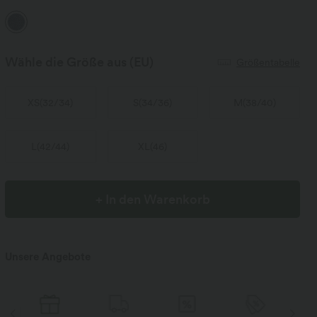
Wähle die Größe aus
(EU)
Größentabelle
XS
(
32/34
)
S
(
34/36
)
M
(
38/40
)
L
(
42/44
)
XL
(
46
)
+ In den Warenkorb
Unsere Angebote