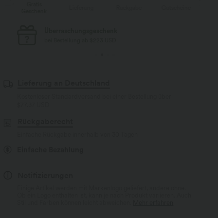
Gratis
Lieferung
Rückgabe
Gutscheine
Li
Geschenk
Kostenloser Standard-Versand
bei Bestellung ab $77 USD
Lieferung an Deutschland
Kostenloser Standardversand bei einer Bestellung über
$77.37 USD
Rückgaberecht
Einfache Rückgabe innerhalb von 30 Tagen
Einfache Bezahlung
Notifizierungen
Einige Artikel werden mit Markenlogo geliefert, andere ohne.
Ob ein Logo enthalten ist, kann je nach Produkt variieren. Auch
Stil und Farben können leicht abweichen.
Mehr erfahren