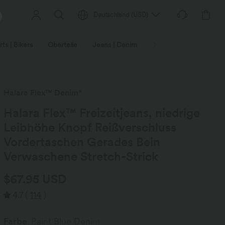
Deutschland
(
USD
)
ts | Bikers
Oberteile
Jeans | Denim
Leggings
Plus-Size
Halara Flex™ Denim*
Halara Flex™ Freizeitjeans, niedrige
Leibhöhe Knopf Reißverschluss
Vordertaschen Gerades Bein
Verwaschene Stretch-Strick
$67.95 USD
4.7
(
114
)
Farbe
Paint Blue Denim