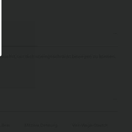
u brauchst, um dich uneingeschränkt bewegen zu können.
 Bein
Mittlere Dehnung
Vier-Wege-Stretch