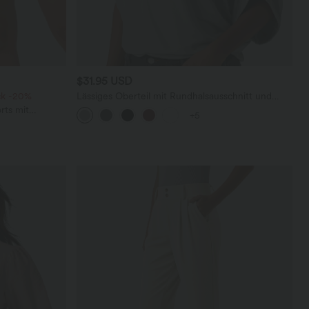
$31.95 USD
ck -20%
Lässiges Oberteil mit Rundhalsausschnitt und
Fledermausärmeln
rts mit
+5
chen und