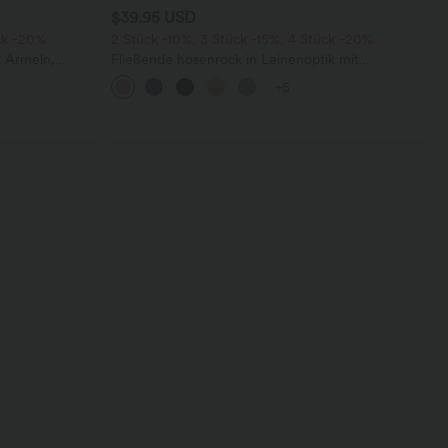
$39.95 USD
ck -20%
2 Stück -10%, 3 Stück -15%, 4 Stück -20%
n Ärmeln,
Fließende hosenrock in Leinenoptik mit
tem Bein,
mittelhohem Bund, Seitentaschen und weitem
+5
Bein