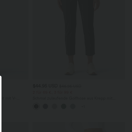
$44.95 USD
$48.95 USD
2 für 69 €, 3 für 99 €
it mit V-
Schmal zulaufende Golfhose aus Krepp mit
sichtbarem
hohem Bund und Seitentaschen
+1