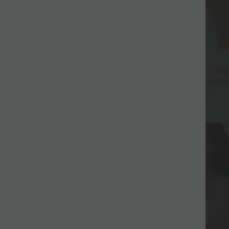
$31.95 USD
3 Stück -15%, 4 Stück -20%
2 Stück -10%, 3 Stück -15%, 4 Stü
t Leinengefühl, hoher Taille,
Softlyzero™ Airy - 2-in-1 Yoga-Sho
er Seite und weitem Bein
superhohem Bund, mehreren Tas
+19
+27
InstantCool - 17,78 cm