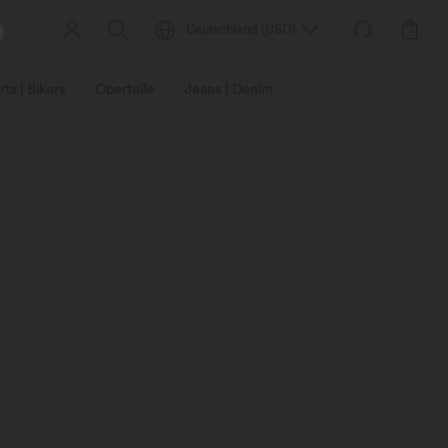
Deutschland
(
USD
)
ts | Bikers
Oberteile
Jeans | Denim
Leggings
Plus-Size