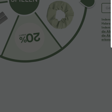
Indem d
Halara 
Indem d
die Al
die Akt
erkenne
$44.95 USD
$28.95 USD
Halara Flex™ - Lässige Baggy-Denim-Shorts mit
Oversized Arbe
hohem Crossover-Bund und mehreren Taschen
kurzen Ärmeln -