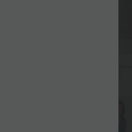
$31.95 USD
ür 99 €
Lässige Bluse mit V-Ausschnitt un
Puffärmeln
issierte dehnbare Stoffhose mit
+3
eitentaschen und geradem Bein
+27
Sale