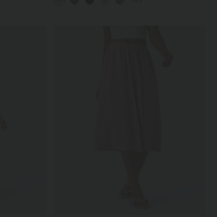
+24
Bein