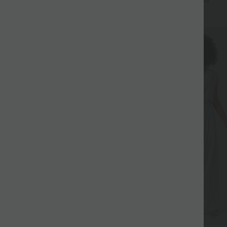
+15
abgerundetem Saum
Sale