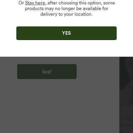
Or
Stay here
, after choosing this option, some
products may no longer be available for
delivery to your location.
u auf „los!“ klicken, stimmen du zu, Marketing-E-Mails über
zu erhalten. du können Ihre Zustimmung jederzeit widerrufen.
YES
u auf „los!“ klicken, haben du
lgemeinen Geschäftsbedingungen
und
ivitätsregeln von Halara
gelesen und stimmen ihnen zu und
n die Datenschutzrichtlinie von Halara an
.
los!
$39.95 USD
its-Bluse mit V-Ausschnitt und
2 Stück -10%, 3 Stück -15%, 4 Stü
 knitterfrei
Halara UltraSculpt™ Rückenfreies
+5
mit U-Ausschnitt und überkreuzt