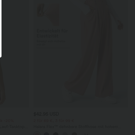
$42.95 USD
ck -20%
2 für 69 €, 3 für 99 €
 Lauf-Tanktop
Halara Flex™ dehnbare Stoffhose mit hohem
em,
Bund, Waffelmuster, Seitentaschen und weitem