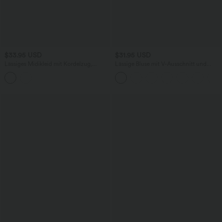
$33.95 USD
$31.95 USD
Lässiges Midikleid mit Kordelzug,
Lässige Bluse mit V-Ausschnitt und
Schlitz und geschwungenem Saum
kurzen Puffärmeln