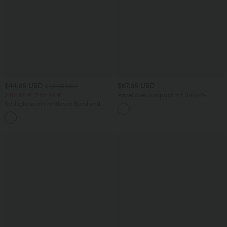
$44.95 USD
$67.95 USD
$48.95 USD
2 für 69 €, 3 für 99 €
Ärmelloser Jumpsuit mit U-Boot-
Ausschnitt, Seitentaschen, seitlichen
Schlaghose mit mittlerem Bund und
Bindebändern, Streifen und InstantCool
seitlichen Reißverschlusstaschen
- Easy Peezy Edition
+12