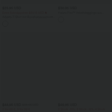
$25.95 USD
$36.95 USD
Extra Schnäppchen $20.13 USD
Halara Flex™ Arbeitsleggings aus
elastischem Strick-Denim mit hohem
Arbeits-T-Shirt mit Rundhalsausschnitt
Bund und mehreren Taschen
und kurzen Fledermausärmeln
+1
$44.95 USD
$48.95 USD
$48.95 USD
2 für 69 €, 3 für 99 €
2 Stück -10%, 3 Stück -15%, 4 Stück