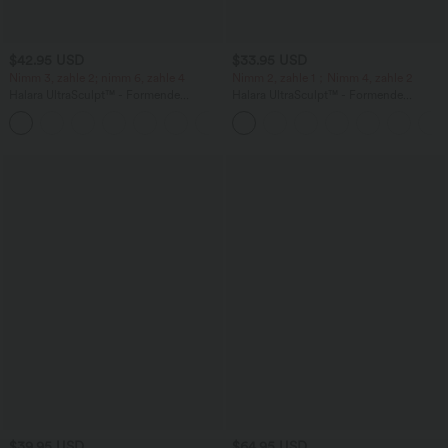
$42.95 USD
$33.95 USD
Nimm 3, zahle 2; nimm 6, zahle 4
Nimm 2, zahle 1；Nimm 4, zahle 2
Halara UltraSculpt™ - Formende
Halara UltraSculpt™ - Formende
Workout-Leggings mit hohem Bund,
Workout-Leggings mit hohem Bund,
+13
Seitentaschen, Booty-Scrunch und
Seitentaschen und Bauchkontrolle - 12,7
Bauchkontrolle
cm
$39.95 USD
$64.95 USD