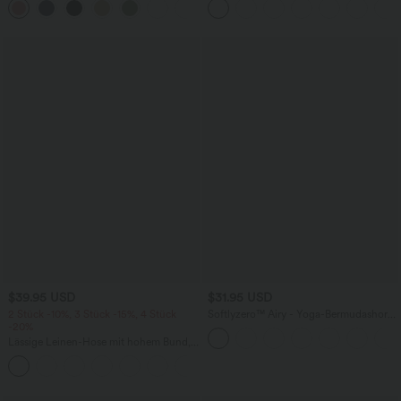
+1
weitem Bein
überkreuztem, abgerundetem Saum
$39.95 USD
$31.95 USD
2 Stück -10%, 3 Stück -15%, 4 Stück
Softlyzero™ Airy - Yoga-Bermudashorts
-20%
mit hohem Bund, mehreren Taschen
und InstantCool
Lässige Leinen-Hose mit hohem Bund,
Kordelzug, weitem Bein und Taschen
+5