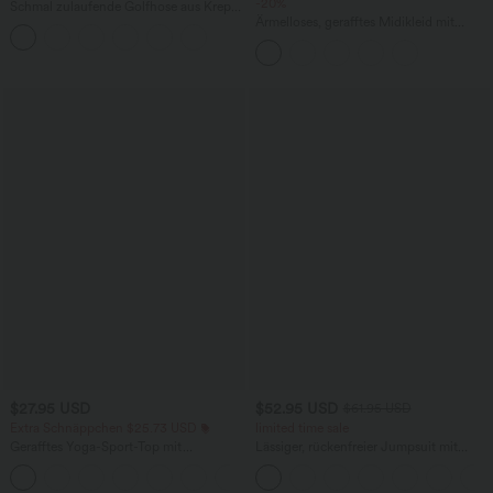
-20%
Schmal zulaufende Golfhose aus Krepp
mit hohem Bund und Seitentaschen
Ärmelloses, gerafftes Midikleid mit
eckigem Ausschnitt, integriertem BH
und überkreuztem Rückendesign
$27.95 USD
$52.95 USD
$61.95 USD
Extra Schnäppchen $25.73 USD
limited time sale
Gerafftes Yoga-Sport-Top mit
Lässiger, rückenfreier Jumpsuit mit
Rundhalsausschnitt und kurzen Ärmeln
Seitentaschen
+11
- UPF50+