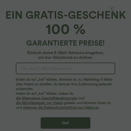
EIN GRATIS-GESCHENK
100 %
GARANTIERTE PREISE!
Einfach deine E-Mail-Adresse eingeben,
um das Glücksrad zu drehen.
Hoppla!
Wir können die von Ihnen gesuchte Seite nicht
Indem du auf „los!“ klicken, stimmen du zu, Marketing-E-Mails
finden.
über Halara zu erhalten. du können Ihre Zustimmung jederzeit
widerrufen.
Indem du auf „los!“ klicken, haben du
Mehr einkaufen
die Allgemeinen Geschäftsbedingungen
und
die Aktivitätsregeln von Halara
gelesen und stimmen ihnen zu
und
erkennen die Datenschutzrichtlinie von Halara an
.
los!