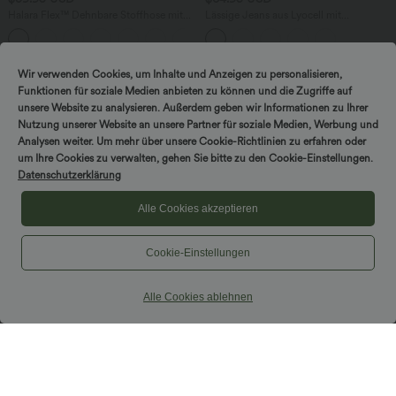
Halara Flex™ Dehnbare Stoffhose mit
Lässige Jeans aus Lyocell mit
hohem Bund und Seitentasche hinten
mittelhohem Bund, mehreren Taschen
+13
und Kordelzug
Wir verwenden Cookies, um Inhalte und Anzeigen zu personalisieren,
Funktionen für soziale Medien anbieten zu können und die Zugriffe auf
unsere Website zu analysieren. Außerdem geben wir Informationen zu Ihrer
Nutzung unserer Website an unsere Partner für soziale Medien, Werbung und
Analysen weiter. Um mehr über unsere Cookie-Richtlinien zu erfahren oder
um Ihre Cookies zu verwalten, gehen Sie bitte zu den Cookie-Einstellungen.
Datenschutzerklärung
Alle Cookies akzeptieren
Cookie-Einstellungen
Alle Cookies ablehnen
$50.95 USD
$50.95 USD
2 Stück -10%, 3 Stück -15%, 4 Stück
2 für 69 €, 3 für 99 €
-20%
Halara Flex™ Verwaschene Bootcut-
Rückenfreies, gedrehtes Urlaubs-
Jeans aus elastischem Strick-Denim mit
Maxikleid mit Seitentaschen und Schlitz
hohem Bund und mehrere Taschen
+8