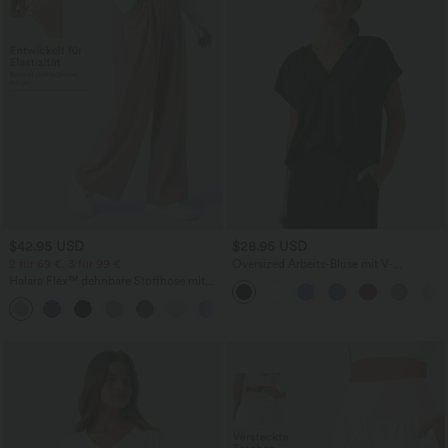
$42.95 USD
$28.95 USD
2 für 69 €, 3 für 99 €
Oversized Arbeits-Bluse mit V-
Ausschnitt und kurzen Ärmeln -
Halara Flex™ dehnbare Stoffhose mit
knitterfrei
hohem Bund, Waffelmuster,
+20
Seitentaschen und weitem Bein