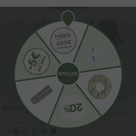
Inspiration
$39.95 USD
$61.95 USD
$67.95 USD
2 Stück -10%, 3 Stück -15%, 4 Stück
Halara Flex™ - Lässige Ballon-Joggers
-20%
aus Denim mit mittelhohem Bund und
mehreren Taschen
Lässige Hose mit Leinengefühl, hoher
Taille, Kordelzug an der Seite und
+15
weitem Bein