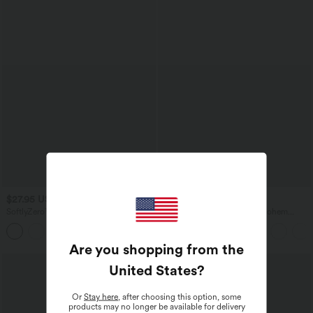
$27.95 USD
$44.95 USD
SoftlyZero™ Airy - Super hoch taillierte
2-in-1 Midi-Hosenrock mit hohem
2-in-1-Yoga-Shorts mit Gesäßtasche
Bund, Seitentaschen, Kordelzug und
+20
und Seitentasche-längere Länge
kontrastierendem Netz
Are you shopping from the
United States
?
Or
Stay here
, after choosing this option, some
products may no longer be available for delivery