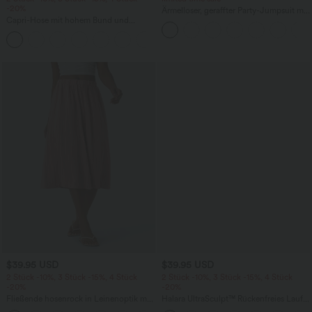
-20%
Ärmelloser, geraffter Party-Jumpsuit mit
Capri-Hose mit hohem Bund und
V-Ausschnitt, Seitentaschen und
Seitentaschen - leinenähnliches Material
unsichtbarem Reißverschluss - pipi-
+7
praktisch
$39.95 USD
$39.95 USD
2 Stück -10%, 3 Stück -15%, 4 Stück
2 Stück -10%, 3 Stück -15%, 4 Stück
-20%
-20%
Fließende hosenrock in Leinenoptik mit
Halara UltraSculpt™ Rückenfreies Lauf-
mittelhohem Bund, Seitentaschen und
Tanktop mit U-Ausschnitt und