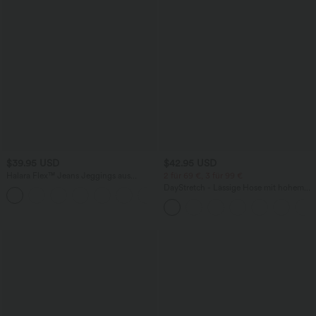
$39.95 USD
$42.95 USD
Halara Flex™ Jeans Jeggings aus
2 für 69 €, 3 für 99 €
elastischem Strick-Denim mit hohem
DayStretch - Lässige Hose mit hohem
Bund und Gesäßtaschen
Bund, Seitentaschen und Barrel-Leg