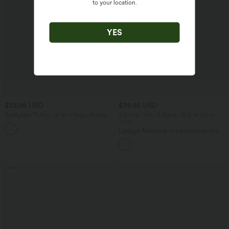
to your location.
YES
$33.95 USD
$39.95 USD
Softlyzero™ Airy - 2-in-1 Yoga-Shorts
2 Stück -10%, 3 Stück -15%, 4 Stück
mit superhohem Bund, mehreren
-20%
+10
Taschen und InstantCool - 22,9 cm
Lässiger Maxirock in Leinenoptik mit
hohem Bund und Kordelzug
Sale