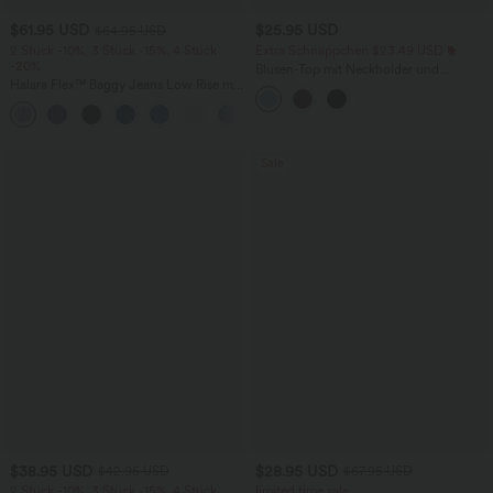
$61.95 USD
$25.95 USD
$64.95 USD
2 Stück -10%, 3 Stück -15%, 4 Stück
Extra Schnäppchen $23.49 USD
-20%
Blusen-Top mit Neckholder und
Halara Flex™ Baggy Jeans Low Rise mit
Schlüssellochausschnitt, plissiert,
Knopf und Reißverschluss, mehreren
ärmellos, abgerundeter Saum
+5
Taschen, weitem Bein
Sale
$38.95 USD
$28.95 USD
$42.95 USD
$67.95 USD
2 Stück -10%, 3 Stück -15%, 4 Stück
limited time sale