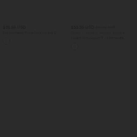
$36.95 USD
$33.95 USD
$36.95 USD
Rückenfreies Yoga-Tanktop mit U-
Nimm 3, zahle 2; nimm 6, zahle 4
Ausschnitt, überkreuzten Trägern und
Halara UltraSculpt™ - Formende
abgerundetem Saum
Workout-Leggings mit hohem Bund,
Seitentaschen und Bauchkontrolle