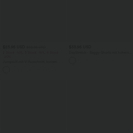
$23.95 USD
$33.95 USD
$50.95 USD
2 Stück -10%, 3 Stück -15%, 4 Stück
DayStretch - Baggy-Shorts mit hohem
-20%
Bund und Seitentaschen - 17,8 cm
Jumpsuit mit V-Ausschnitt, kurzen
Ärmeln, plissierten Seitentaschen und
+5
weitem Bein, fließendem Waffelmuster