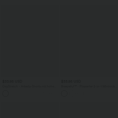
$33.95 USD
$33.95 USD
DayStretch - Arbeits-Shorts mit hohem
Breezeful™ - Plissierter 2-in-1 Minirock
Bund, Seitentaschen und weitem Bein
mit hohem Bund, Taschen und
+11
asymmetrischem Saum -
schnelltrocknend, extralang