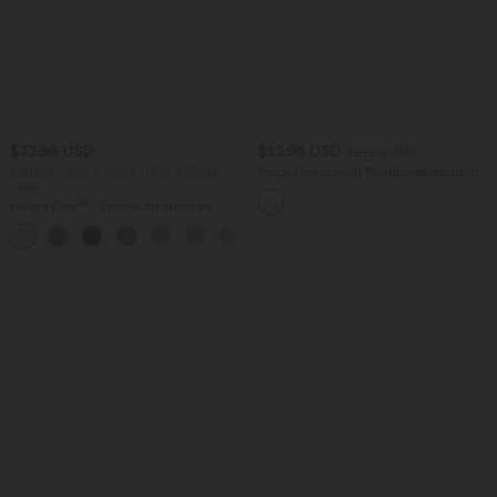
$33.95 USD
$23.95 USD
$27.95 USD
2 Stück -10%, 3 Stück -15%, 4 Stück
Yoga-Tanktop mit Rundhalsausschnitt,
-20%
Rüschen und InstantCool
Halara Flex™ - Schmal zulaufende
Bürohose mit hohem Bund,
+8
Seitentaschen und Waffelstoff