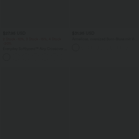
$27.95 USD
$31.95 USD
2 Stück -10%, 3 Stück -15%, 4 Stück
Ärmellose, oversized Büro-Bluse mit V-
-20%
Ausschnitt - knitterfrei
Everyday Softlyzero™ Airy Crossover 2-
in-1-Mini-Tennisrock mit Seitentaschen-
+25
Lucid