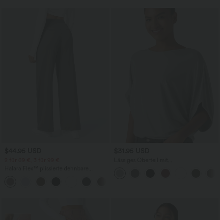
$44.95 USD
$31.95 USD
2 für 69 €, 3 für 99 €
Lässiges Oberteil mit
Rundhalsausschnitt und
Halara Flex™ plissierte dehnbare
Fledermausärmeln
Stoffhose mit hohem Bund,
+23
Seitentaschen und geradem Bein