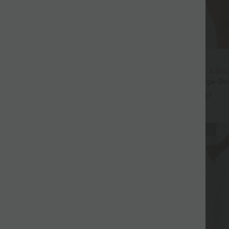
$31.95 USD
3 Stück -15%, 4 Stück -20%
2 Stück -10%, 3 Stück -15%, 4 Stü
t Leinengefühl, hoher Taille,
Softlyzero™ Airy - 2-in-1 Yoga-Sho
er Seite und weitem Bein
superhohem Bund, mehreren Tas
+19
+27
InstantCool - 17,78 cm