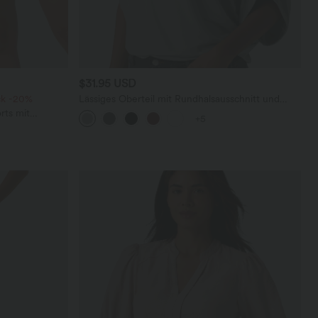
$31.95 USD
ck -20%
Lässiges Oberteil mit Rundhalsausschnitt und
Fledermausärmeln
rts mit
+5
chen und