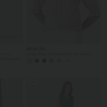
$31.95 USD
ck -20%
Lässige Bluse mit V-Ausschnitt und kurzen
Puffärmeln
 Bürohose mit
+3
affelstoff
Sale