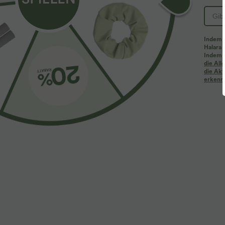
Indem d
Halara 
Indem d
die Al
die Akt
erkenne
$44.95 USD
$28.95 USD
Halara Flex™ - Lässige Baggy-Denim-Shorts mit
Oversized Arbe
hohem Crossover-Bund und mehreren Taschen
kurzen Ärmeln -