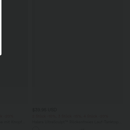
$39.95 USD
ck -20%
2 Stück -10%, 3 Stück -15%, 4 Stück -20%
se mit Knopf
Halara UltraSculpt™ Rückenfreies Lauf-Tanktop
schen, weitem
mit U-Ausschnitt und überkreuztem,