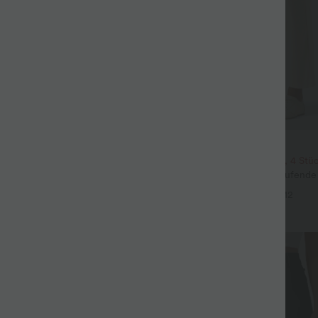
$33.95 USD
ür 99 €
2 Stück -10%, 3 Stück -15%, 4 Stü
issierte dehnbare Stoffhose mit
Halara Flex™ - Schmal zulaufende
eitentaschen und geradem Bein
hohem Bund, Seitentaschen und W
+27
+12