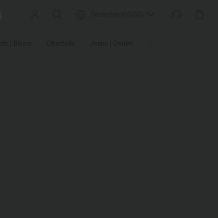
Deutschland
(
USD
)
ts | Bikers
Oberteile
Jeans | Denim
Leggings
Plus-Size