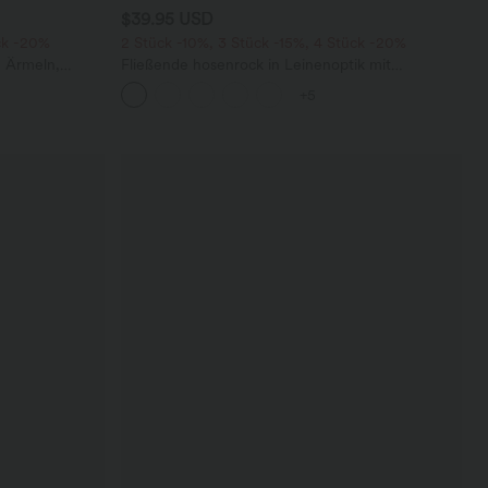
$39.95 USD
ck -20%
2 Stück -10%, 3 Stück -15%, 4 Stück -20%
n Ärmeln,
Fließende hosenrock in Leinenoptik mit
tem Bein,
mittelhohem Bund, Seitentaschen und weitem
+5
Bein