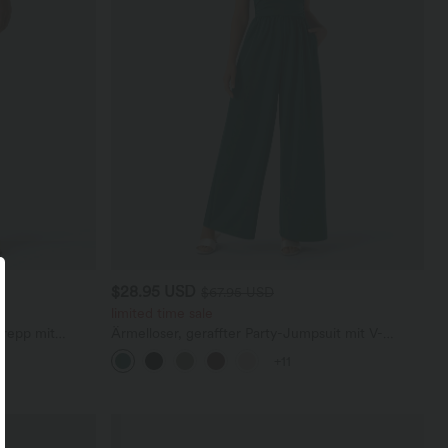
$28.95 USD
$67.95 USD
limited time sale
Krepp mit
Ärmelloser, geraffter Party-Jumpsuit mit V-
Ausschnitt, Seitentaschen und unsichtbarem
+11
Reißverschluss - pipi-praktisch