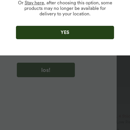
Or
Stay here
, after choosing this option, some
products may no longer be available for
delivery to your location.
u auf „los!“ klicken, stimmen du zu, Marketing-E-Mails über
zu erhalten. du können Ihre Zustimmung jederzeit widerrufen.
YES
u auf „los!“ klicken, haben du
lgemeinen Geschäftsbedingungen
und
ivitätsregeln von Halara
gelesen und stimmen ihnen zu und
n die Datenschutzrichtlinie von Halara an
.
los!
$61.95 USD
$64.95 USD
its-Bluse mit V-Ausschnitt und
2 Stück -10%, 3 Stück -15%, 4 Stü
 knitterfrei
Halara Flex™ Baggy Jeans Low Ri
+5
und Reißverschluss, mehreren Ta