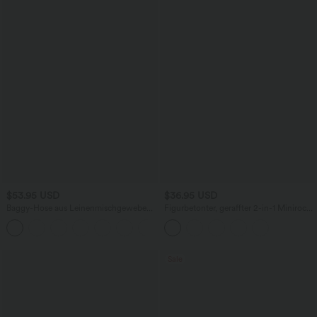
$53.95 USD
$36.95 USD
Baggy-Hose aus Leinenmischgewebe
Figurbetonter, geraffter 2-in-1 Minirock
mit hohem Bund, Seitentaschen und
aus Wildleder mit hohem Bund,
seitlichem Bindeband
Bauchkontrolle und geschwungenem
Saum
Sale