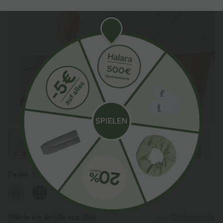
Farbe
Pink Sand Houndstooth
Wähle die Größe aus
(EU)
Größentabelle