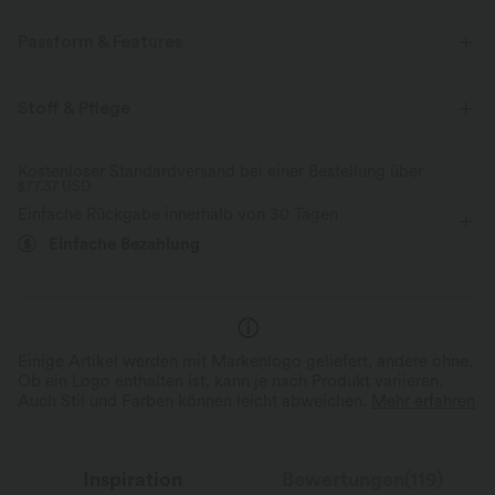
Passform & Features
Für: Arbeit, Pendeln und Freizeitaktivitäten
Innenshorts
Stoff & Pflege
flacher Bund
Raffung
Wickelstil
überziehen
Kostenloser Standardversand bei einer Bestellung über
$77.37 USD
Mini
mit hohem Bund
figurbetonend
Einfache Rückgabe innerhalb von 30 Tagen
Zwei-Wege-Stretch
Einfache Bezahlung
Einige Artikel werden mit Markenlogo geliefert, andere ohne.
Ob ein Logo enthalten ist, kann je nach Produkt variieren.
Auch Stil und Farben können leicht abweichen.
Mehr erfahren
Inspiration
Bewertungen(119)