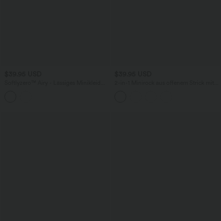
$39.95 USD
$39.95 USD
Softlyzero™ Airy - Lässiges Minikleid
2-in-1 Minirock aus offenem Strick mit
mit Rundhalsausschnitt, langen Ärmeln,
hohem Bund und Seitentaschen -
InstantCool und gestuftem
extralang
Rüschensaum