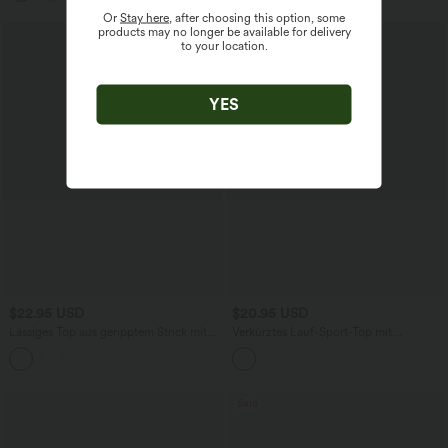
schnelltrocknend, extralang
schnelltrocknend
Or
Stay here
, after choosing this option, some
products may no longer be available for delivery
to your location.
YES
$22.95 USD
$20.95 USD
Lässiges Top aus geripptem Strick mit
Verkürztes Lauf-Sport-Top mit
U-Boot-Ausschnitt und kurzen Ärmeln
Stehkragen und Ösen - ohne Sport-BH
Sale