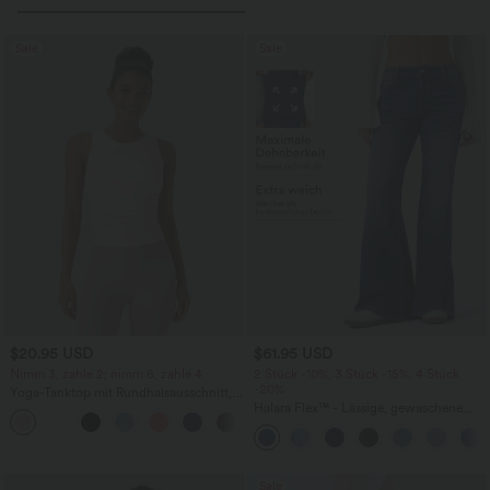
Sale
Sale
$20.95 USD
$61.95 USD
Nimm 3, zahle 2; nimm 6, zahle 4
2 Stück -10%, 3 Stück -15%, 4 Stück
-20%
Yoga-Tanktop mit Rundhalsausschnitt,
Racerback und Rüschen
Halara Flex™ - Lässige, gewaschene
+2
Flare-Jeans mit niedrigem Bund und
Seitentaschen
Sale