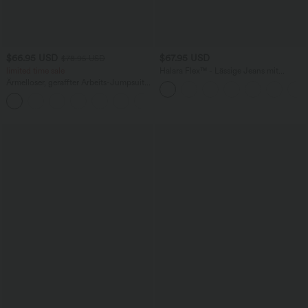
$66.95 USD
$67.95 USD
$78.95 USD
limited time sale
Halara Flex™ - Lässige Jeans mit
mittelhohem Bund, Gesäßtaschen,
Ärmelloser, geraffter Arbeits-Jumpsuit
Bauchkontrolle und weitem Bein
mit V-Ausschnitt, Seitentaschen und
+3
Streifen - Easy Peezy