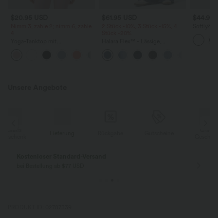
$20.95 USD
$61.95 USD
$44.95
Nimm 3, zahle 2; nimm 6, zahle
2 Stück -10%, 3 Stück -15%, 4
SoftlyZer
4
Stück -20%
Minikleid
integrier
Yoga-Tanktop mit
Halara Flex™ - Lässige,
hinten un
Rundhalsausschnitt, Racerback
gewaschene Flare-Jeans mit
extralang
+2
und Rüschen
niedrigem Bund und
Seitentaschen
Unsere Angebote
Gratis
Lieferung
Rückgabe
Gutscheine
k
Geschenk
Kostenloser Standard-Versand
bei Bestellung ab $77 USD
PRODUKT ID: 02787339