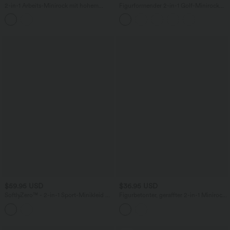
2-in-1 Arbeits-Minirock mit hohem
Figurformender 2-in-1 Golf-Minirock
Bund und Karomuster - extralang
mit ultrahohem Bund, mehreren
Taschen und abgerundetem Saum
$59.95 USD
$36.95 USD
SoftlyZero™ - 2-in-1 Sport-Minikleid mit
Figurbetonter, geraffter 2-in-1 Minirock
Seitentaschen, integriertem BH und
aus Wildleder mit hohem Bund,
Kontrast-Mesh - Easy Peezy Edition,
Bauchkontrolle und geschwungenem
UPF50+
Saum - extralang