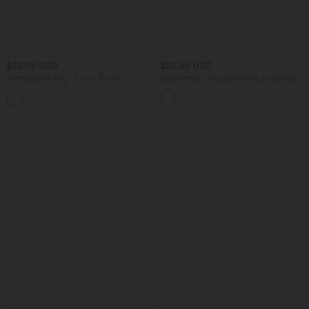
$33.95 USD
$25.95 USD
Softlyzero™ Airy - 2-in-1 Tennis-
DayStretch - Figurbetonter, plissierter 2-
Minirock mit hohem Crossover-Bund,
in-1 Minirock mit hohem Bund und
Seitentaschen, Bauchkontrolle und
Crossover-Saum
InstantCool - UPF50+