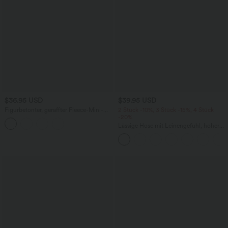
$36.95 USD
$39.95 USD
Figurbetonter, geraffter Fleece-Mini-
2 Stück -10%, 3 Stück -15%, 4 Stück
Partyrock mit hohem Bund und
-20%
abgerundetem Saum - extralang
Lässige Hose mit Leinengefühl, hoher
Taille, Kordelzug an der Seite und
weitem Bein