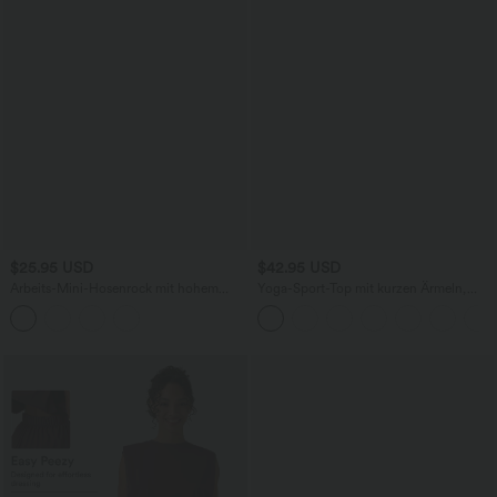
$25.95 USD
$42.95 USD
Arbeits-Mini-Hosenrock mit hohem
Yoga-Sport-Top mit kurzen Ärmeln,
Bund - extralang, knitterfrei
integriertem BH, One-Shoulder-Design
und abgerundetem Saum -
schnelltrocknend