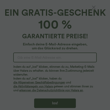
EIN GRATIS-GESCHENK
gerüschter 2-in-1-Mini-Arbeitsrock mit
100 %
Hahnentrittmuster, hohem Bund
4.8
(
119
)
GARANTIERTE PREISE!
$31.95 USD
Einfach deine E-Mail-Adresse eingeben,
um das Glücksrad zu drehen.
Indem du auf „los!“ klicken, stimmen du zu, Marketing-E-Mails
über Halara zu erhalten. du können Ihre Zustimmung jederzeit
widerrufen.
Indem du auf „los!“ klicken, haben du
die Allgemeinen Geschäftsbedingungen
und
die Aktivitätsregeln von Halara
gelesen und stimmen ihnen zu
und
erkennen die Datenschutzrichtlinie von Halara an
.
los!