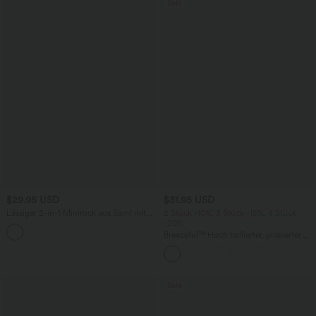
Sale
$29.95 USD
$31.95 USD
Lässiger 2-in-1 Minirock aus Samt mit
2 Stück -10%, 3 Stück -15%, 4 Stück
hohem Bund und Polka-Dots
-20%
Breezeful™ Hoch taillierter, plissierter 2-
in-1-Mini-Tanzrock mit Seiten- und
Gesäßtasche, asymmetrischem Saum
und schnelltrocknendem Schnitt
Sale