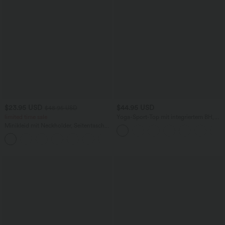
$23.95 USD
$44.95 USD
$48.95 USD
limited time sale
Yoga-Sport-Top mit integriertem BH,
One-Shoulder-Design, langen Ärmeln,
Minikleid mit Neckholder, Seitentaschen
Daumenlöchern und gebogenem Saum
und Bindebändern hinten
- schnelltrocknend
+5