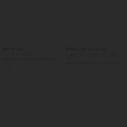
$50.95 USD
$37.95 USD
$53.95 USD
2 für 69 €, 3 für 99 €
2 Stück -10%, 3 Stück -15%, 4 Stück
-20%
Halara Flex™ Verwaschene Bootcut-
Jeans aus elastischem Strick-Denim mit
Ärmelloser, gerippter Jumpsuit mit V-
+5
hohem Bund und mehrere Taschen
Ausschnitt, Seitentaschen und
integriertem BH - Easy Peezy