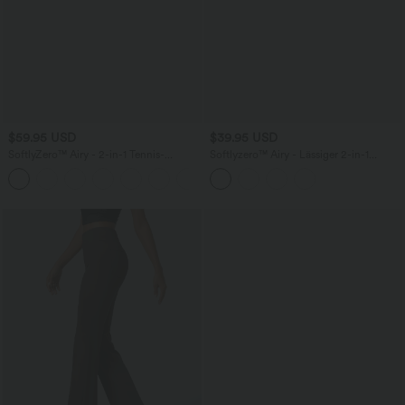
$59.95 USD
$39.95 USD
SoftlyZero™ Airy - 2-in-1 Tennis-
Softlyzero™ Airy - Lässiger 2-in-1
Minikleid mit Seitentaschen und
Minirock mit hohem Bund,
InstantCool - Easy Peezy Edition,
Seitentasche, InstantCool und
UPF50+
gestuftem Rüschensaum - extralang