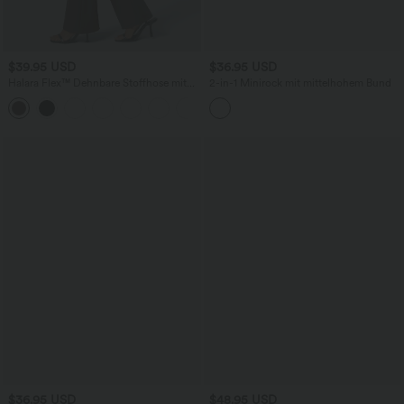
$39.95 USD
$36.95 USD
Halara Flex™ Dehnbare Stoffhose mit
2-in-1 Minirock mit mittelhohem Bund
hohem Bund und Seitentasche hinten
+13
$36.95 USD
$48.95 USD