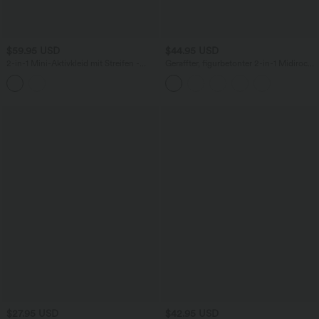
$59.95 USD
$44.95 USD
2-in-1 Mini-Aktivkleid mit Streifen -
Geraffter, figurbetonter 2-in-1 Midirock
Easy Peezy Edition
aus Kunstleder mit hohem Bund und
abgerundetem Saum
$27.95 USD
$42.95 USD