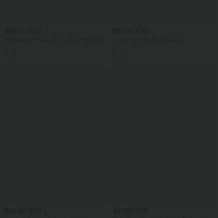
$53.95 USD
$59.95 USD
Softlyzero™ Airy - 2-in-1 Tanz-Minikleid
2-in-1 Tennis-Minikleid mit
mit U-Ausschnitt, Seitentaschen, langen
Seitentaschen, integriertem BH und
Ärmeln, Daumenlöchern und
Polka-Dots - Easy Peezy Edition
InstantCool - Easy Peezy
$36.95 USD
$27.95 USD