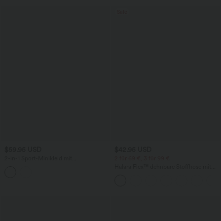
Sale
$59.95 USD
$42.95 USD
2-in-1 Sport-Minikleid mit
2 für 69 €, 3 für 99 €
Seitentaschen, integriertem BH und
Halara Flex™ dehnbare Stoffhose mit
zarten Blumenmuster - Easy Peezy
hohem Bund, Waffelmuster,
Edition
Seitentaschen und weitem Bein