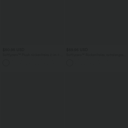
$50.95 USD
$59.95 USD
Softlyzero™ Plush rückenfreies 2-in-1-
Softlyzero™ Rückenfreies, extralanges
Flare-Trainingskleid – Wannabe – Easy
Plush-Aktivkleid - Easy Peezy Edition
+29
Peezy