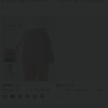
Lässiges Tanktop mit quadratischem
SoftlyZero™ - 2-in-1 Yoga-Shorts mit
Ausschnitt und integriertem BH - B-E
hohem Crossover-Bund, mehreren
Cups
Taschen und Ösen - schnelltrocknend,
7,6 cm
$27.95 USD
$25.95 USD
Lässiger 2-in-1 A-Linien-Minirock aus
2-in-1-Mini-Cordrock in A-Linie mit
Cord mit hohem Bund und
hohem Bund und unsichtbarem
unsichtbarem Reißverschluss
Reißverschluss