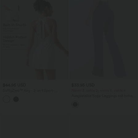
$44.95 USD
$33.95 USD
SoftlyZero™ Airy - 2-in-1 Sport-
Nimm 3, zahle 2; nimm 6, zahle 4
Minikleid mit Seitentasche, integriertem
Ausgestellte Yoga-Leggings mit hohem
BH, Bindeband hinten und InstantCool -
Bund, Gesäßtasche
extralang, UPF50+