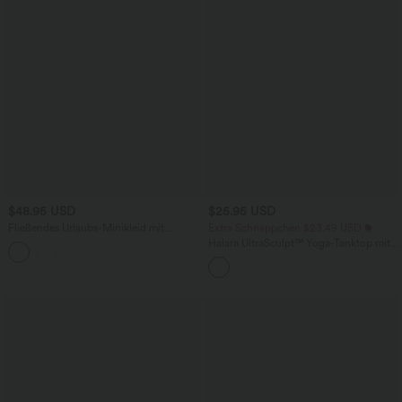
$48.95 USD
$25.95 USD
Fließendes Urlaubs-Minikleid mit
Extra Schnäppchen $23.49 USD
Neckholder und Knöpfen
Halara UltraSculpt™ Yoga-Tanktop mit
doppelten Trägern und gedrehtem
Rücken