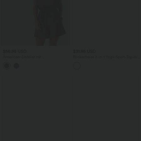
$56.95 USD
$31.95 USD
Ärmelloser Einteiler mit
Rückenfreies 2-in-1 Yoga-Sport-Top mit
Rundhalsausschnitt, Seitentaschen,
Neckholder, kurzen Ärmeln und
+3
InstantCool und Bindeband vorne -
kontrastierendem Netzstoff
Easy Peezy, UPF50+