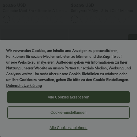
$33.95 USD
$33.95 USD
Gerippter Maxi-Freizeitrock in A-Linie
Softlyzero™ Airy - 2-in-1 Golf-Minirock
mit hohem Bund und Schlitzsaum
mit ultrahohem Bund, mehreren
Taschen, Bauchkontrolle, InstantCool
und abgerundetem Saum
DREH & GEWINNE!
Wir verwenden Cookies, um Inhalte und Anzeigen zu personalisieren,
Funktionen für soziale Medien anbieten zu können und die Zugriffe auf
unsere Website zu analysieren. Außerdem geben wir Informationen zu Ihrer
Nutzung unserer Website an unsere Partner für soziale Medien, Werbung und
Analysen weiter. Um mehr über unsere Cookie-Richtlinien zu erfahren oder
um Ihre Cookies zu verwalten, gehen Sie bitte zu den Cookie-Einstellungen.
Datenschutzerklärung
Alle Cookies akzeptieren
Cookie-Einstellungen
$44.95 USD
$27.95 USD
Rückenfreies, 2-in-1-Mini-Barre-Ballett-
2-in-1 Sport-Minirock mit hohem Bund,
Alle Cookies ablehnen
Tanzkleid mit Rundhalsausschnitt-
Seitentaschen, Bauchkontrolle und
+2
längere Länge
Kontrast-Mesh