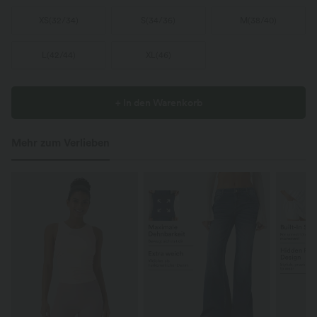
XS
(
32/34
)
S
(
34/36
)
M
(
38/40
)
L
(
42/44
)
XL
(
46
)
+ In den Warenkorb
Mehr zum Verlieben