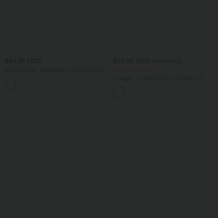
$44.95 USD
$52.95 USD
$61.95 USD
Rückenfreies, plissiertes Yoga-Camisole-
limited time sale
Top mit überkreuzten Doppelträgern -
Lässiger, rückenfreier Jumpsuit mit
schnelltrocknend
Seitentaschen