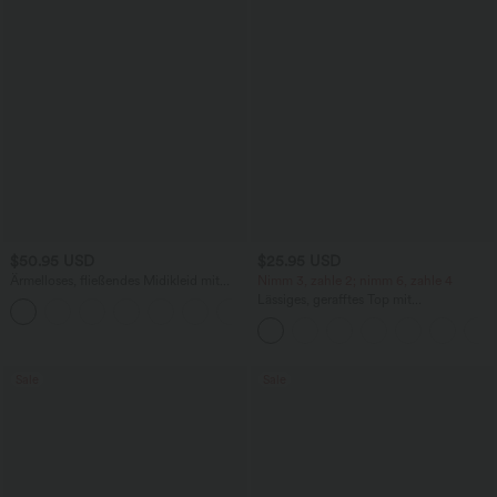
$50.95 USD
$25.95 USD
Ärmelloses, fließendes Midikleid mit
Nimm 3, zahle 2; nimm 6, zahle 4
Herzausschnitt, Seitentaschen und
Lässiges, gerafftes Top mit
+2
überkreuztem Rückendesign
Rundhalsausschnitt und langen Ärmeln
Sale
Sale