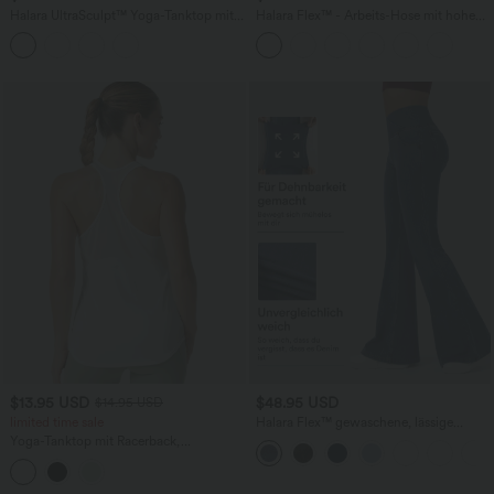
Halara UltraSculpt™ Yoga-Tanktop mit
Halara Flex™ - Arbeits-Hose mit hohem
Rundhalsausschnitt, integriertem BH,
Bund, Seitentaschen, Streifenmuster
Leopardenmuster und überkreuztem
und ausgestelltem Bein
Rückendesign
$13.95 USD
$48.95 USD
$14.95 USD
limited time sale
Halara Flex™ gewaschene, lässige
Crossover-Flare-Jeans aus elastischem
Yoga-Tanktop mit Racerback,
Strick-Denim mit Seitentaschen
atmungsaktivem Mesh und
abgerundetem Saum - schnelltrocknend