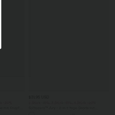
$31.95 USD
ck -20%
2 Stück -10%, 3 Stück -15%, 4 Stück -20%
se mit Knopf
Softlyzero™ Airy - 2-in-1 Yoga-Shorts mit
schen, weitem
superhohem Bund, mehreren Taschen und