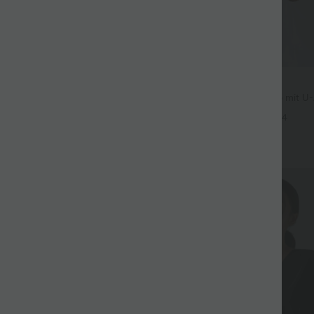
$36.95 USD
3 Stück -15%, 4 Stück -20%
Rückenfreies Yoga-Tanktop mit U-
überkreuzten Trägern und abger
t Leinengefühl, hoher Taille,
+4
er Seite und weitem Bein
+19