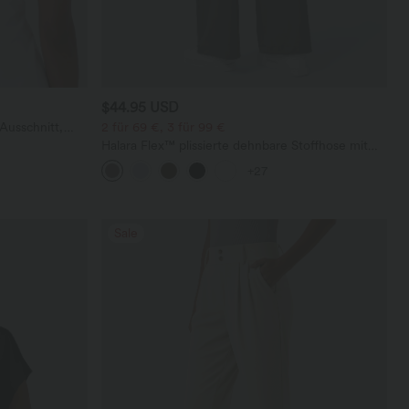
$44.95 USD
Ausschnitt,
2 für 69 €, 3 für 99 €
undetem Saum
Halara Flex™ plissierte dehnbare Stoffhose mit
hohem Bund, Seitentaschen und geradem Bein
+27
Sale