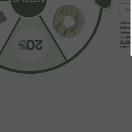
Indem d
Halara 
Indem d
die Al
die Akt
erkenne
$33.95 USD
$44.95 USD
Lässiges Midikleid mit Kordelzug, Schlitz und
2 für 69 €, 3 f
geschwungenem Saum
Schmal zulaufe
hohem Bund un