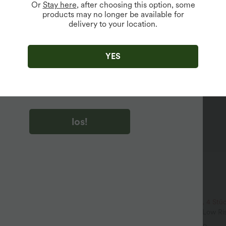
Or
Stay here
, after choosing this option, some
products may no longer be available for
delivery to your location.
u auf „los!“ klicken, stimmen du zu, Marketing-E-Mails über
zu erhalten. du können Ihre Zustimmung jederzeit widerrufen.
YES
u auf „los!“ klicken, haben du
lgemeinen Geschäftsbedingungen
und
ivitätsregeln von Halara
gelesen und stimmen ihnen zu und
n die Datenschutzrichtlinie von Halara an
.
los!
$61.95 USD
$48.95 USD
$64.95 USD
ür 99 €
2 Stück -10%, 3 Stück -15%, 4 Stü
nde Golfhose aus Krepp mit
Halara Flex™ Baggy Jeans Low Ri
d Seitentaschen
und Reißverschluss, mehreren Ta