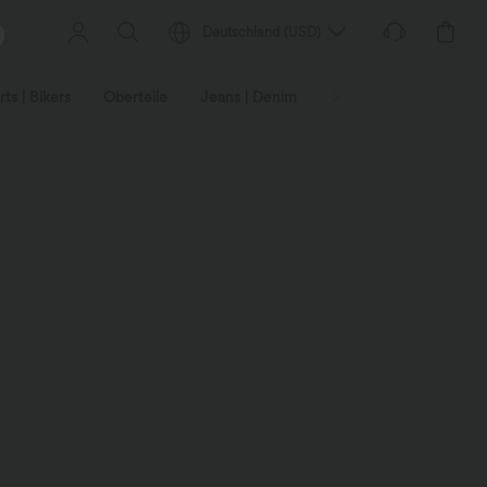
Deutschland
(
USD
)
ts | Bikers
Oberteile
Jeans | Denim
Leggings
Plus-Size