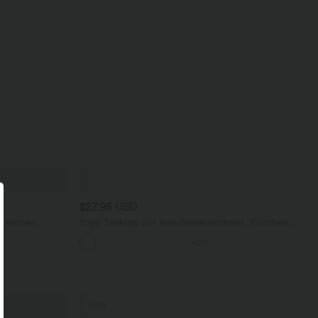
$27.95 USD
d kurzen
Yoga-Tanktop mit Rundhalsausschnitt, Rüschen
und InstantCool
+20
Sale