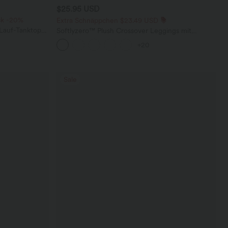
$25.95 USD
ck -20%
Extra Schnäppchen $23.49 USD
 Lauf-Tanktop
Softlyzero™ Plush Crossover Leggings mit
em,
Taschen
+20
Sale