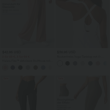
$42.95 USD
$36.95 USD
2 für 69 €, 3 für 99 €
Rückenfreies Yoga-Tanktop mit U-
Ausschnitt, überkreuzten Trägern und
Halara Flex™ dehnbare Stoffhose mit
abgerundetem Saum
hohem Bund, Waffelmuster,
+20
Seitentaschen und weitem Bein
Sale
Sale