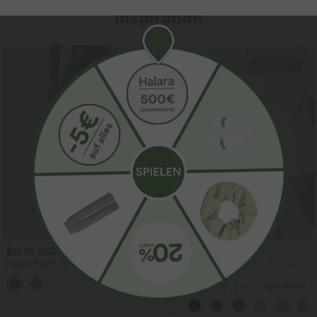
Inspiration
Sale
$61.95 USD
$31.95 USD
$67.95 USD
Halara Flex™ - Lässige Ballon-Joggers
2 Stück -10%, 3 Stück -15%, 4 Stück
aus Denim mit mittelhohem Bund und
-20%
mehreren Taschen
Softlyzero™ Airy - 2-in-1 Yoga-Shorts
mit superhohem Bund, mehreren
Taschen und InstantCool - 17,78 cm