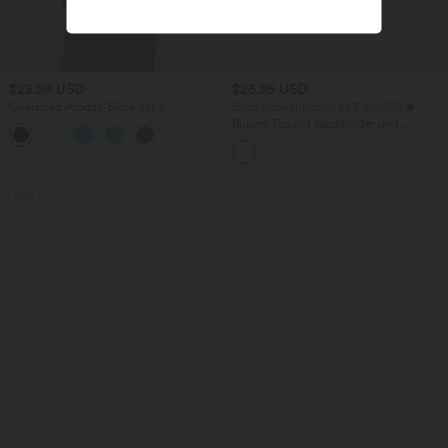
$28.95 USD
$25.95 USD
Oversized Arbeits-Bluse mit V-
Extra Schnäppchen $23.49 USD
Ausschnitt und kurzen Ärmeln -
Blusen-Top mit Neckholder und
+1
knitterfrei
Schlüssellochausschnitt, plissiert,
ärmellos, abgerundeter Saum
Sale