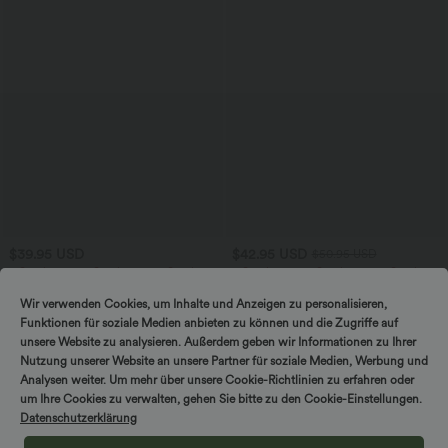
$39.95 USD
$42.95 USD
$50.95 USD
2 Stück -10%, 3 Stück -15%, 4 Stück
2 Stück -10%, 3 Stück -15%, 4 Stück
-20%
-20%
Halara UltraSculpt™ Rückenfreies Lauf-
Jumpsuit mit V-Ausschnitt, kurzen
Wir verwenden Cookies, um Inhalte und Anzeigen zu personalisieren,
Tanktop mit U-Ausschnitt und
Ärmeln, plissierten Seitentaschen und
Funktionen für soziale Medien anbieten zu können und die Zugriffe auf
+11
überkreuztem, abgerundetem Saum
weitem Bein, fließendem Waffelmuster
unsere Website zu analysieren. Außerdem geben wir Informationen zu Ihrer
Nutzung unserer Website an unsere Partner für soziale Medien, Werbung und
Sale
Analysen weiter. Um mehr über unsere Cookie-Richtlinien zu erfahren oder
um Ihre Cookies zu verwalten, gehen Sie bitte zu den Cookie-Einstellungen.
Datenschutzerklärung