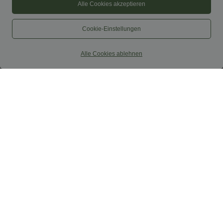
Alle Cookies akzeptieren
Cookie-Einstellungen
Alle Cookies ablehnen
$39.95 USD
$31.95 USD
2 Stück -10%, 3 Stück -15%, 4 Stück
Softlyzero™ Airy - Yoga-Bermudashorts
-20%
mit hohem Bund, mehreren Taschen
und InstantCool
Lässige Leinen-Hose mit hohem Bund,
Kordelzug, weitem Bein und Taschen
+5