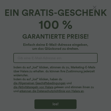
EIN GRATIS-GESCHENK
100 %
GARANTIERTE PREISE!
Einfach deine E-Mail-Adresse eingeben,
um das Glücksrad zu drehen.
Hoppla!
Wir können die von Ihnen gesuchte Seite nicht
Indem du auf „los!“ klicken, stimmen du zu, Marketing-E-Mails
finden.
über Halara zu erhalten. du können Ihre Zustimmung jederzeit
widerrufen.
Indem du auf „los!“ klicken, haben du
Mehr einkaufen
die Allgemeinen Geschäftsbedingungen
und
die Aktivitätsregeln von Halara
gelesen und stimmen ihnen zu
und
erkennen die Datenschutzrichtlinie von Halara an
.
los!