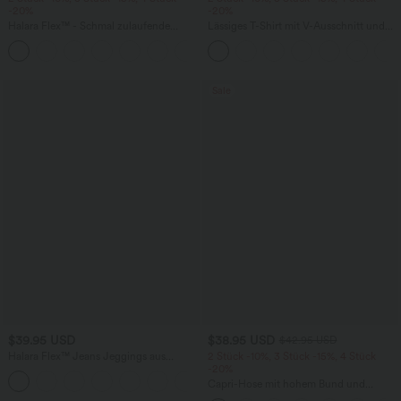
-20%
-20%
Halara Flex™ - Schmal zulaufende
Lässiges T-Shirt mit V-Ausschnitt und
Bürohose mit hohem Bund,
kurzen Ärmeln
+8
Seitentaschen und Waffelstoff
Sale
$39.95 USD
$38.95 USD
$42.95 USD
Halara Flex™ Jeans Jeggings aus
2 Stück -10%, 3 Stück -15%, 4 Stück
elastischem Strick-Denim mit hohem
-20%
Bund und Gesäßtaschen
Capri-Hose mit hohem Bund und
Seitentaschen - leinenähnliches Material