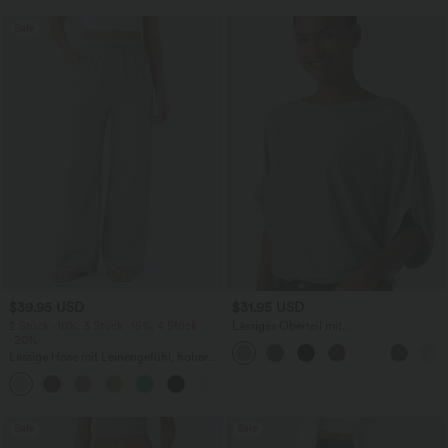
Sale
$39.95 USD
$31.95 USD
2 Stück -10%, 3 Stück -15%, 4 Stück
Lässiges Oberteil mit
-20%
Rundhalsausschnitt und
Fledermausärmeln
Lässige Hose mit Leinengefühl, hoher
Taille, Kordelzug an der Seite und
+15
weitem Bein
Sale
Sale