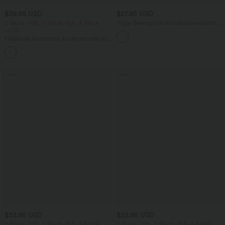
$39.95 USD
$27.95 USD
2 Stück -10%, 3 Stück -15%, 4 Stück
Yoga-Tanktop mit Rundhalsausschnitt,
-20%
Rüschen und InstantCool
Fließende hosenrock in Leinenoptik mit
mittelhohem Bund, Seitentaschen und
+1
weitem Bein
Sale
Sale
$33.95 USD
$22.95 USD
2 Stück -10%, 3 Stück -15%, 4 Stück
2 Stück -10%, 3 Stück -15%, 4 Stück