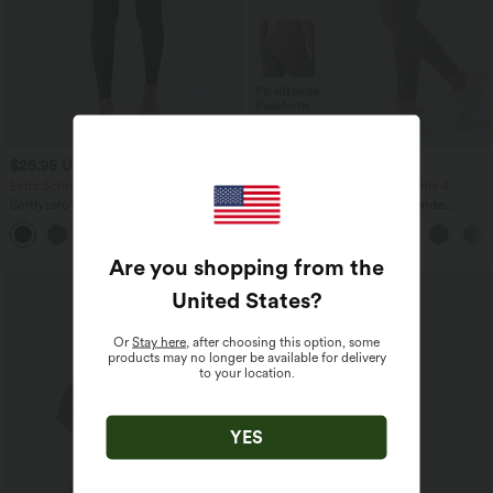
$25.95 USD
$33.95 USD
$36.95 USD
Extra Schnäppchen $23.49 USD
Nimm 3, zahle 2; nimm 6, zahle 4
Softlyzero™ Plush Crossover Leggings
Halara UltraSculpt™ - Formende
mit Taschen
Workout-Leggings mit hohem Bund,
+16
Seitentaschen und Bauchkontrolle
Are you shopping from the
Sale
United States
?
Or
Stay here
, after choosing this option, some
products may no longer be available for delivery
to your location.
YES