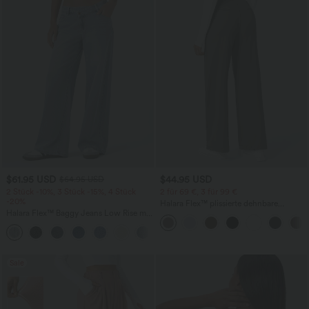
$61.95 USD
$44.95 USD
$64.95 USD
2 Stück -10%, 3 Stück -15%, 4 Stück
2 für 69 €, 3 für 99 €
-20%
Halara Flex™ plissierte dehnbare
Halara Flex™ Baggy Jeans Low Rise mit
Stoffhose mit hohem Bund,
Knopf und Reißverschluss, mehreren
Seitentaschen und geradem Bein
+5
Taschen, weitem Bein
Sale