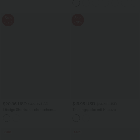
Sale
Sale
-52%
-79%
$20.95 USD
$13.95 USD
$43.95 USD
$66.95 USD
Lässige Shorts aus elastischem
Trainingsjacke mit Kapuze,
Kunstleder mit hohem Bund und
Seitentaschen, langen Ärmeln und
Seitentaschen
Rüschensaum - UPF40+
Sale
Sale