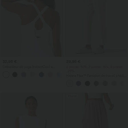
32,95 €
29,95 €
Débardeur de yoga InstantCool à
2 pièces -10%, 3 pièces -15%, 4 pièces
encolure en U et ourlet arrondi –
-20%
UPF50+
Halara Flex™ Pantalon de travail à taille
haute, coupe fuselée et tissu gaufré,
avec poches
Promo