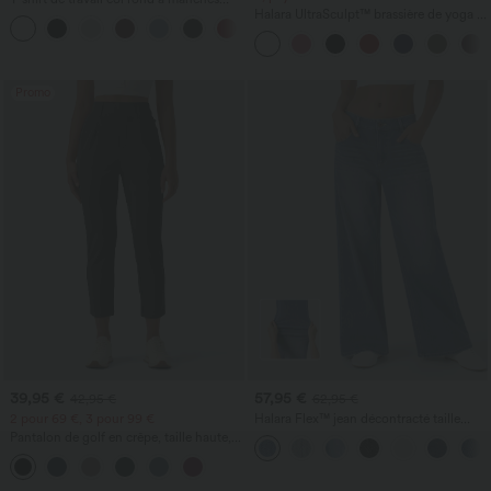
chauve-souris courtes
Halara UltraSculpt™ brassière de yoga et
+1
de sport, maintien léger, bonnets moulés
à effet push-up
Promo
39,95 €
57,95 €
42,95 €
62,95 €
2 pour 69 €, 3 pour 99 €
Halara Flex™ jean décontracté taille
basse, poches zippées, délavé, coupe
Pantalon de golf en crêpe, taille haute,
baggy à jambe large
coupe fuselée, avec poches