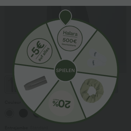
Couleur
Putty Gray
Entrejambe️
Standard