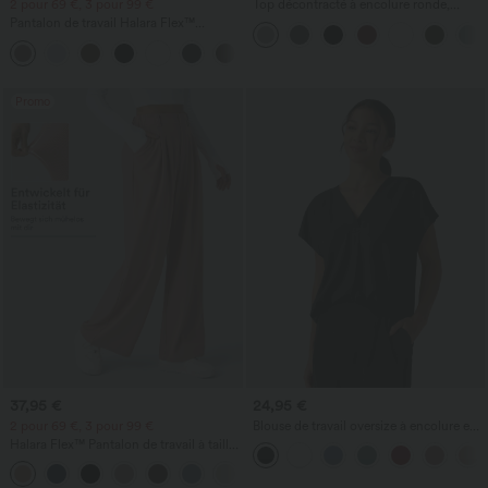
2 pour 69 €, 3 pour 99 €
Top décontracté à encolure ronde,
manches chauve-souris et coupe ample
Pantalon de travail Halara Flex™
DayStretch à taille haute, avec poches et
+23
coupe droite
Promo
37,95 €
24,95 €
2 pour 69 €, 3 pour 99 €
Blouse de travail oversize à encolure en
V, manches courtes, en tissu
Halara Flex™ Pantalon de travail à taille
anti‑froissage
haute, jambe large, avec poches, en
+20
maille gaufrée