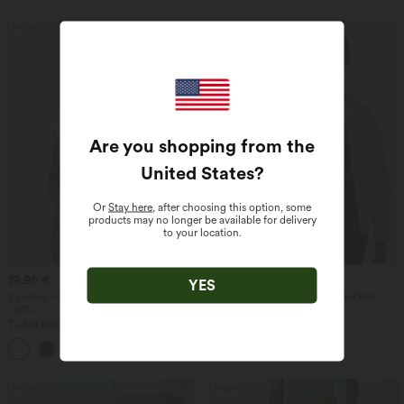
Promo
Promo
-80%
Are you shopping from the
United States
?
Or
Stay here
, after choosing this option, some
products may no longer be available for delivery
to your location.
19,95 €
11,95 €
59,95 €
YES
2 pièces -10%, 3 pièces -15%, 4 pièces
Veste de sport à capuche, manches
-20%
longues, ourlet à volants avec poches -
UPF40+
T-shirt décontracté à col en V et
manches courtes
+9
Promo
Promo