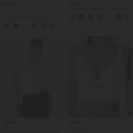
34,95 €
34,95 €
2 pièces -10%, 3 pièces -15%, 4 pièces
Halara Flex™ Leggings décontractés en
-20%
jean à taille haute avec poches
Halara UltraSculpt™ Débardeur de sport
à col rond et ourlet arrondi
+11
Promo
Promo
22,95 €
29,95 €
Offre exceptionnelle à 17,95 €
Achetez-en 3, payez-en 2 ; achetez-en
6, payez-en 4
T-shirt de travail col rond à manches