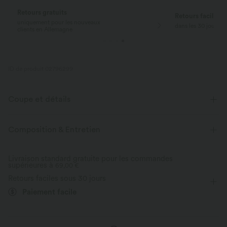
Retours gratuits
Retours faciles
uniquement pour les nouveaux
dans les 30 jours
clients en Allemagne
ID de produit 02796299
Coupe et détails
Taille plate
Poches latérales
Enfilable
Travail
Composition & Entretien
Longueur sol
Taille moyenne
Évasé
Livraison standard gratuite pour les commandes
supérieures à
Haute élasticité
69,00 €
Élasticité quatre directions
Skinny
Retours faciles sous 30 jours
Paiement facile