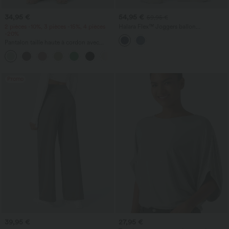
34,95 €
54,95 €
59,95 €
2 pièces -10%, 3 pièces -15%, 4 pièces
Halara Flex™ Joggers ballon
-20%
décontractés en jean, taille mi-haute,
avec poches
Pantalon taille haute à cordon avec
poches, jambe large et coupe ample,
+15
style décontracté, effet lin
Promo
39,95 €
27,95 €