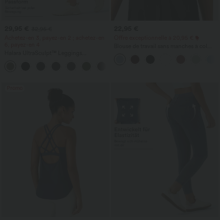
29,95 €
22,95 €
32,95 €
Achetez-en 3, payez-en 2 ; achetez-en
Offre exceptionnelle à 20,95 €
6, payez-en 4
Blouse de travail sans manches à col
Halara UltraSculpt™ Leggings
halter, dos avec ouverture en goutte
d'entraînement sculptants taille haute,
d'eau et ourlet arrondi
+17
effet ventre plat, avec poche
Promo