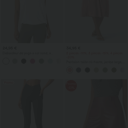
24,95 €
34,95 €
Débardeur de yoga à col rond, à
2 pièces -10%, 3 pièces -15%, 4 pièces
fronces, effet rafraîchissant - UPF50+
-20%
+16
Pantalon taille mi-haute, jambe large,
fluide, effet lin, avec poche
Promo
Promo
-51%