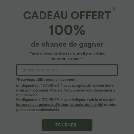
CADEAU OFFERT
Halara Flex™ pantalon de travail taille mi-
100%
haute avec poches
4.7
(
166
)
de chance de gagner
37,95 €
Entrez votre addresse e-mail pour faire
tourner la roue.*
*Nouveaux utilisateurs uniquement.
En cliquant sur "TOURNER !", vous acceptez de recevoir des e-
mails promotionnels d'Halara. Vous pouvez vous désabonner à
tout moment.
En cliquant sur "TOURNER !", vous indiquez avoir lu et accepté
les conditions générales d'Halara
,
les règles de l'activité
et notre
politique de confidentialité
.
TOURNER !