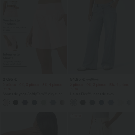
27,95 €
54,95 €
57,95 €
2 pièces -10%, 3 pièces -15%, 4 pièces
2 pièces -10%, 3 pièces -15%, 4 pièces
-20%
-20%
Shorts de yoga SoftlyZero™ Airy 2-en-1
Halara Flex™ Jeans délavés
InstantCool, super taille haute, 7" avec
décontractés, coupe baggy à jambe
+23
poches
large, taille basse asymétrique, poches
zippées
Promo