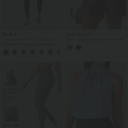
22,95 €
18,95 €
38,95 €
Offre exceptionnelle à 20,95 €
Shorts décontractés taille haute en PU
extensible avec poches
SoftlyZero™ Leggings unis à taille
croisée avec poche
+16
Promo
Promo