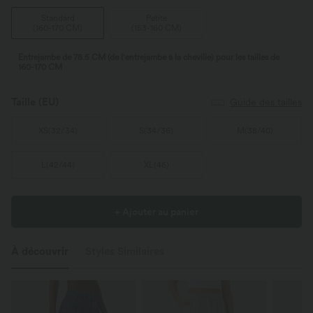
Standard
Petite
(
160-170 CM
)
(
153-160 CM
)
Entrejambe de 78.5 CM (de l'entrejambe à la cheville) pour les tailles de
160-170 CM
Taille
(EU)
Guide des tailles
XS
(
32/34
)
S
(
34/36
)
M
(
38/40
)
L
(
42/44
)
XL
(
46
)
+ Ajouter au panier
À découvrir
Styles Similaires