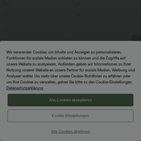
+1
Bauchkontrolle und geradem Bein
Bund, Knopf, Reißverschluss und
mehreren Taschen
Sale
Sale
Wir verwenden Cookies, um Inhalte und Anzeigen zu personalisieren,
DREH & GEWINNE!
Funktionen für soziale Medien anbieten zu können und die Zugriffe auf
unsere Website zu analysieren. Außerdem geben wir Informationen zu Ihrer
Nutzung unserer Website an unsere Partner für soziale Medien, Werbung und
Analysen weiter. Um mehr über unsere Cookie-Richtlinien zu erfahren oder
um Ihre Cookies zu verwalten, gehen Sie bitte zu den Cookie-Einstellungen.
Datenschutzerklärung
Alle Cookies akzeptieren
47,95 €
39,95 €
44,95 €
2 Stück -10%, 3 Stück -15%, 4 Stück
2 Stück -10%, 3 Stück -15%, 4 Stück
-20%
-20%
Cookie-Einstellungen
Halara Flex™ Midi-Jeansrock mit
Halara Flex™ - Lässige Capri-Jeans mit
hohem Bund, mehreren Taschen und
hohem Bund, mehreren Taschen und
+1
legerem Schnitt, figurbetonter,
geschlitztem Saum - slim
Alle Cookies ablehnen
verwaschener Rock