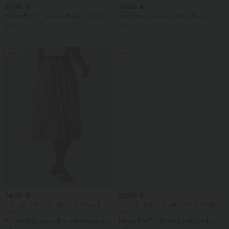
39,95 €
59,95 €
Halara Flex™ - Lässige Baggy-Denim-
Ärmelloser Jumpsuit mit U-Boot-
Shorts mit hohem Crossover-Bund und
Ausschnitt, Seitentaschen, seitlichen
mehreren Taschen
Bindebändern, Streifen und InstantCool
- Easy Peezy Edition
Sale
Sale
34,95 €
29,95 €
2 Stück -10%, 3 Stück -15%, 4 Stück
2 Stück -10%, 3 Stück -15%, 4 Stück
-20%
-20%
Fließende hosenrock in Leinenoptik mit
Halara Flex™ - Schmal zulaufende
mittelhohem Bund, Seitentaschen und
Bürohose mit hohem Bund,