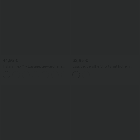
44,95 €
32,95 €
Halara Flex™ - Lässige, gewaschene
Lässige, geraffte Shorts mit hohem
Bermuda-Shorts aus elastischem Strick-
Bund, mehreren Taschen und Poka-Dots
Denim mit hohem Bund, mehreren
- 7,6 cm
Taschen und Rollsaum