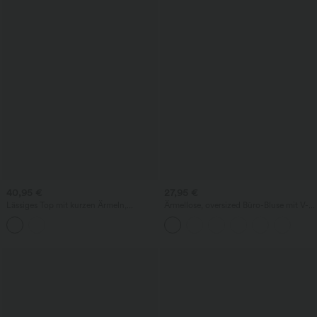
40,95 €
27,95 €
Lässiges Top mit kurzen Ärmeln,
Ärmellose, oversized Büro-Bluse mit V-
integriertem BH, One-Shoulder-Design,
Ausschnitt - knitterfrei
Polka-Dots und abgerundetem Saum