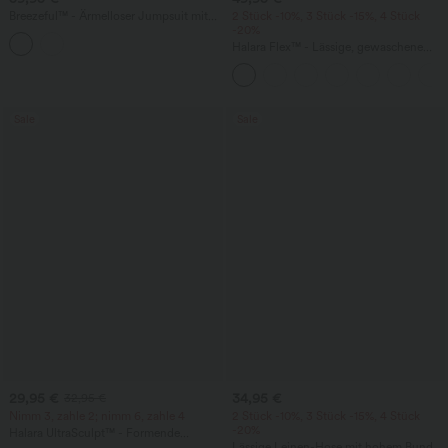
Breezeful™ - Ärmelloser Jumpsuit mit
2 Stück -10%, 3 Stück -15%, 4 Stück
Seitentaschen - schnelltrocknend, Easy
-20%
Peezy Edition
Halara Flex™ - Lässige, gewaschene
Baggy-Jeans aus drapiertem Lyocell mit
mittelhohem Bund, mehreren Taschen
und weitem Bein
Sale
Sale
29,95 €
34,95 €
32,95 €
Nimm 3, zahle 2; nimm 6, zahle 4
2 Stück -10%, 3 Stück -15%, 4 Stück
-20%
Halara UltraSculpt™ - Formende
Workout-Leggings mit hohem Bund,
Lässige Leinen-Hose mit hohem Bund,