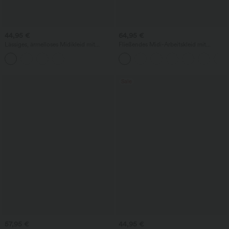
44,95 €
64,95 €
Lässiges, ärmelloses Midikleid mit
Fließendes Midi-Arbeitskleid mit
Rundhalsausschnitt, integriertem BH
Seitentaschen, Fledermausärmeln und
und Rüschensaum
Bauchkontrolle
Sale
57,95 €
44,95 €