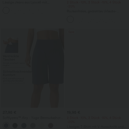
Lässige Jeans aus Lyocell mit
2 Stück -10%, 3 Stück -15%, 4 Stück
mittelhohem Bund, mehreren Taschen
-20%
und Kordelzug
Rückenfreies, gedrehtes Urlaubs-
Maxikleid mit Seitentaschen und Schlitz
Sale
27,95 €
19,95 €
Softlyzero™ Airy - Yoga-Bermudashorts
2 Stück -10%, 3 Stück -15%, 4 Stück
mit hohem Bund, mehreren Taschen
-20%
+16
und InstantCool
Lässiges T-Shirt mit V-Ausschnitt und