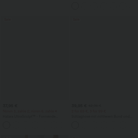
kurzen Ärmeln
Sale
Sale
37,95 €
39,95 €
42,95 €
Nimm 3, zahle 2; nimm 6, zahle 4
2 für 69 €, 3 für 99 €
Halara UltraSculpt™ - Formende
Schlaghose mit mittlerem Bund und
Workout-Leggings mit hohem Bund,
seitlichen Reißverschlusstaschen
+13
Seitentaschen, Booty-Scrunch und
Bauchkontrolle