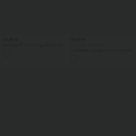
24,95 €
37,95 €
SoftlyZero™ - 2-in-1 Yoga-Shorts mit
2 für 69 €, 3 für 99 €
hohem Crossover-Bund, mehreren
DayStretch - Lässige Hose mit hohem
Taschen und Ösen - schnelltrocknend,
Bund, Seitentaschen und Barrel-Leg
7,6 cm