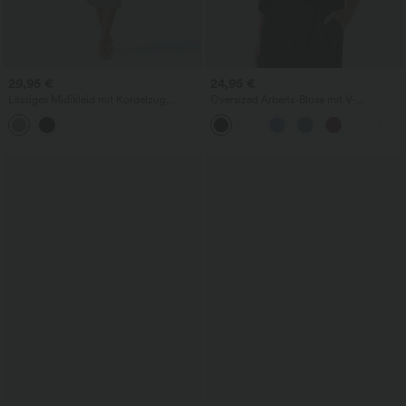
29,95 €
24,95 €
Lässiges Midikleid mit Kordelzug,
Oversized Arbeits-Bluse mit V-
Schlitz und geschwungenem Saum
Ausschnitt und kurzen Ärmeln -
knitterfrei