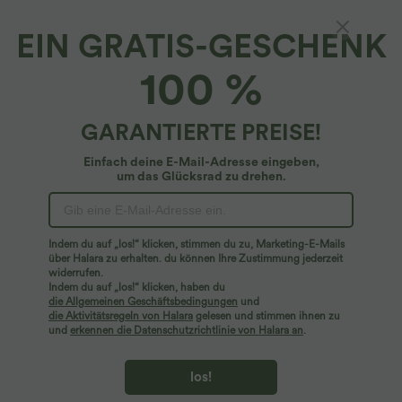
EIN GRATIS-GESCHENK
SoftlyZero™*
100 %
Softlyzero™ Gedrehte Yoga-Leggings mit
hohem Bund, Aussparungen und Gesäßtasche
4.8
(
65
)
GARANTIERTE PREISE!
34,95 €
Einfach deine E-Mail-Adresse eingeben,
um das Glücksrad zu drehen.
Indem du auf „los!“ klicken, stimmen du zu, Marketing-E-Mails
über Halara zu erhalten. du können Ihre Zustimmung jederzeit
widerrufen.
Indem du auf „los!“ klicken, haben du
die Allgemeinen Geschäftsbedingungen
und
die Aktivitätsregeln von Halara
gelesen und stimmen ihnen zu
und
erkennen die Datenschutzrichtlinie von Halara an
.
los!