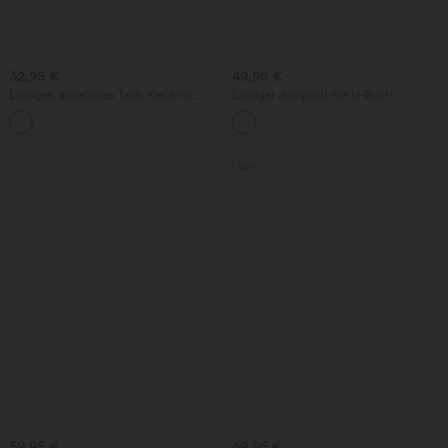
32,95 €
49,95 €
Lässiges, ärmelloses Tank-Kleid mit
Lässiger Jumpsuit mit U-Boot-
Rundhalsausschnitt und Seitentaschen
Ausschnitt, Seitentaschen, kurzen
Ärmeln und Kordelzug - Easy Peezy
Edition
Sale
59,95 €
49,95 €