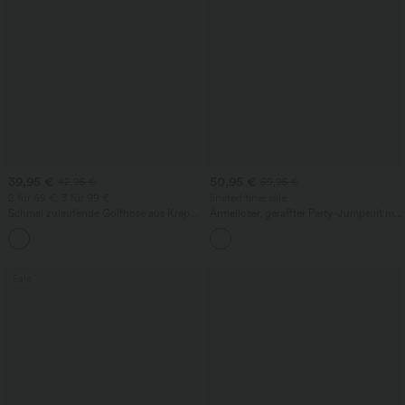
39,95 €
50,95 €
42,95 €
59,95 €
2 für 69 €, 3 für 99 €
limited time sale
Schmal zulaufende Golfhose aus Krepp
Ärmelloser, geraffter Party-Jumpsuit mit
mit hohem Bund und Seitentaschen
V-Ausschnitt, Seitentaschen und
unsichtbarem Reißverschluss - pipi-
praktisch
Sale