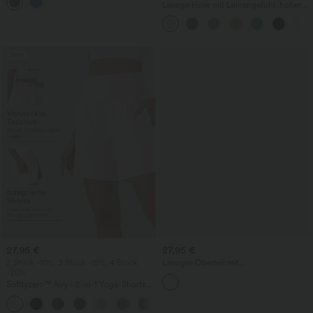
mehreren Taschen
Lässige Hose mit Leinengefühl, hoher
Taille, Kordelzug an der Seite und
weitem Bein
Sale
27,95 €
27,95 €
2 Stück -10%, 3 Stück -15%, 4 Stück
Lässiges Oberteil mit
-20%
Rundhalsausschnitt und
Fledermausärmeln
Softlyzero™ Airy - 2-in-1 Yoga-Shorts
mit superhohem Bund, mehreren
+23
Taschen und InstantCool - 17,78 cm