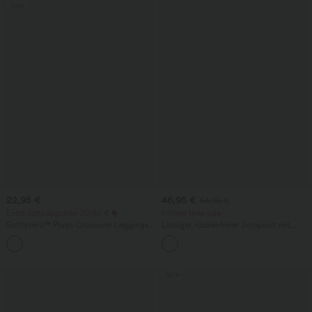
Sale
22,95 €
46,95 €
54,95 €
Extra Schnäppchen 20,95 €
limited time sale
Softlyzero™ Plush Crossover Leggings
Lässiger, rückenfreier Jumpsuit mit
mit Taschen
Seitentaschen
+16
Sale