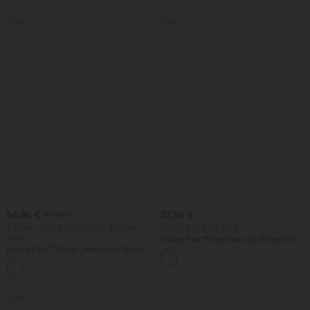
Sale
Sale
54,95 €
37,95 €
57,95 €
2 Stück -10%, 3 Stück -15%, 4 Stück
2 für 69 €, 3 für 99 €
-20%
Halara Flex™ dehnbare Stoffhose mit
Halara Flex™ Baggy Jeans Low Rise mit
hohem Bund, Waffelmuster,
Knopf und Reißverschluss, mehreren
Seitentaschen und weitem Bein
+5
Taschen, weitem Bein
Sale