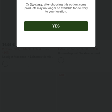
Or
Stay here
, after choosing this option, some
products may no longer be available for delivery
to your location.
YES
34,95 €
22,95 €
2 Stück -10%, 3 Stück -15%, 4 Stück
Extra Schnäppchen 20,95 €
-20%
Blusen-Top mit Neckholder und
Lässiger Maxirock in Leinenoptik mit
Schlüssellochausschnitt, plissiert,
hohem Bund und Kordelzug
ärmellos, abgerundeter Saum
Sale