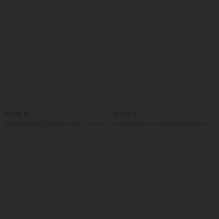
29,95 €
47,95 €
Gerippter Maxi-Freizeitrock in A-Linie
Arbeits-Hose mit mittelhohem Bund,
mit hohem Bund und Schlitzsaum
Seitentaschen und Barrel-Leg