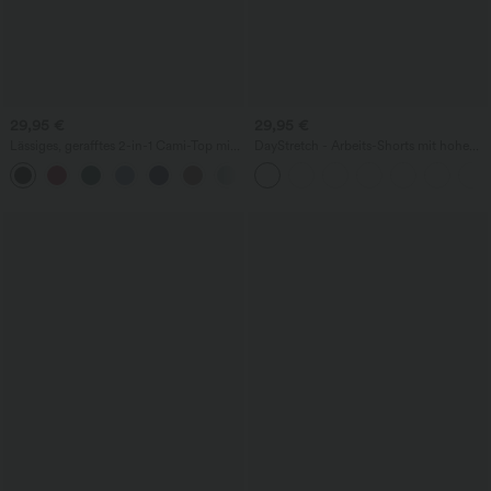
29,95 €
29,95 €
Lässiges, gerafftes 2-in-1 Cami-Top mit
DayStretch - Arbeits-Shorts mit hohem
verstellbaren Trägern und integriertem
Bund, Seitentaschen und weitem Bein
BH