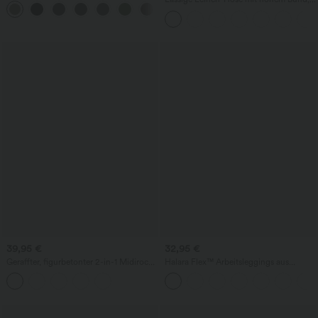
+17
Seitentaschen und Bauchkontrolle
Kordelzug, weitem Bein und Taschen
39,95 €
32,95 €
Geraffter, figurbetonter 2-in-1 Midirock
Halara Flex™ Arbeitsleggings aus
aus Kunstleder mit hohem Bund und
elastischem Strick-Denim mit hohem
abgerundetem Saum
Bund und mehreren Taschen