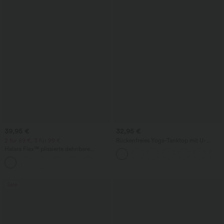
39,95 €
32,95 €
2 für 69 €, 3 für 99 €
Rückenfreies Yoga-Tanktop mit U-
Ausschnitt, überkreuzten Trägern und
Halara Flex™ plissierte dehnbare
abgerundetem Saum
Stoffhose mit hohem Bund,
+23
Seitentaschen und geradem Bein
Sale