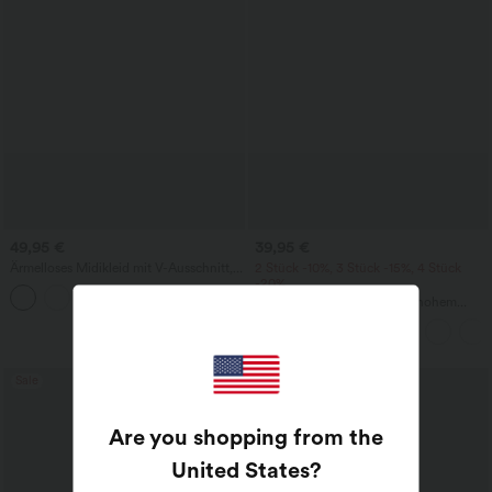
49,95 €
39,95 €
Ärmelloses Midikleid mit V-Ausschnitt,
2 Stück -10%, 3 Stück -15%, 4 Stück
Seitentaschen und Reißverschluss
-20%
Lässige Cordhose mit mittelhohem
Bund, Reißverschluss und Seitentaschen
Sale
Sale
Are you shopping from the
United States
?