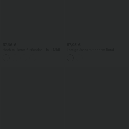
37,95 €
57,95 €
Hoch taillierter, fließender 2-in-1-Midi-
Lässige Jeans mit hohem Bund
Tanzrock mit Seitentasche
mehreren Taschen und weitem Bein