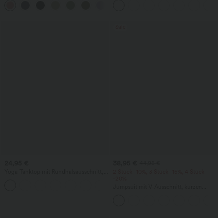
+1
weitem Bein
Seitentaschen und Waffelstoff
Sale
24,95 €
38,95 €
44,95 €
Yoga-Tanktop mit Rundhalsausschnitt,
2 Stück -10%, 3 Stück -15%, 4 Stück
Rüschen und InstantCool
-20%
+16
Jumpsuit mit V-Ausschnitt, kurzen
Ärmeln, plissierten Seitentaschen und
weitem Bein, fließendem Waffelmuster