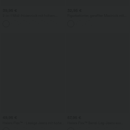
39,95 €
32,95 €
2-in-1 Midi-Hosenrock mit hohem
Figurbetonter, geraffter Maxirock mit
Bund, Seitentaschen, Kordelzug und
mittelhohem Bund, Streifen,
+15
kontrastierendem Netz
Blumenmuster und Bindeband vorne
49,95 €
57,95 €
Halara Flex™ - Lässige Jeans mit hohem
Halara Flex™ Barrel-Leg-Jeans aus
Crossover-Bund, Seitentaschen,
elastischem Strick-Denim mit niedrigem