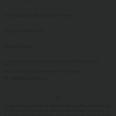
PRODUKT ID: 02798102
Soft and Light, SoftlyZero™ Fabric
Unser charakteristischer Stoff ist leichtgewichtig und butterweich - fast
so, als ob du nichts tragen würdest.
Passform & Features
Butterweich
Vier-Wege-Stretch
flacher Bund
Tasche im hinteren Bund
Cut-Outs
Stoff & Pflege
gedreht
überziehen
Yoga & Pilates
7/8-Länge
Atmungsaktiv
Feuchtigkeitsableitend
Kostenloser Standardversand bei einer Bestellung über
69,00 €
mit hohem Bund
eng geschnitten
Hohe Dehnung
Einfache Rückgabe innerhalb von 30 Tagen
Vier-Wege-Stretch
Skinny / Hauteng
Einfache Bezahlung
Einige Artikel werden mit Markenlogo geliefert, andere ohne.
Ob ein Logo enthalten ist, kann je nach Produkt variieren.
Auch Stil und Farben können leicht abweichen.
Mehr erfahren