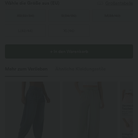
Wähle die Größe aus
(EU)
Größentabelle
XS
(
32/34
)
S
(
34/36
)
M
(
38/40
)
L
(
42/44
)
XL
(
46
)
+ In den Warenkorb
Mehr zum Verlieben
Ähnliche Kleidungsstile