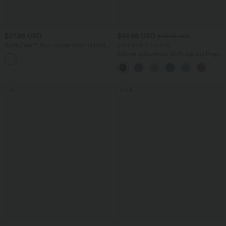
$27.95 USD
$44.95 USD
$48.95 USD
SoftlyZero™ Airy - Super hoch taillierte
2 for €69, 3 for €99
2-in-1-Yoga-Shorts mit Gesäßtasche
Schmal zulaufende Golfhose aus Krepp
+20
und Seitentasche-längere Länge
mit hohem Bund und Seitentaschen
SALE
SALE