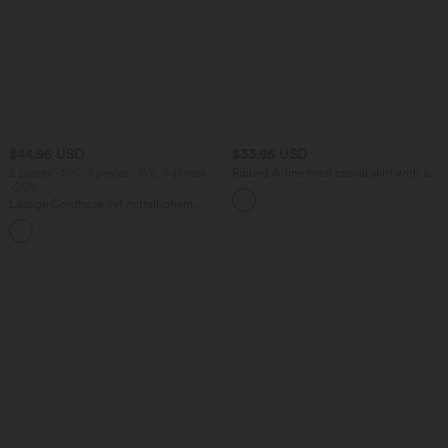
$44.95 USD
$33.95 USD
2 pieces -10%, 3 pieces -15%, 4 pieces
Ribbed A-line maxi casual skirt with a
-20%
high waistband and a slit at the hem.
Lässige Cordhose mit mittelhohem
Bund, Reißverschluss und Seitentaschen
+7