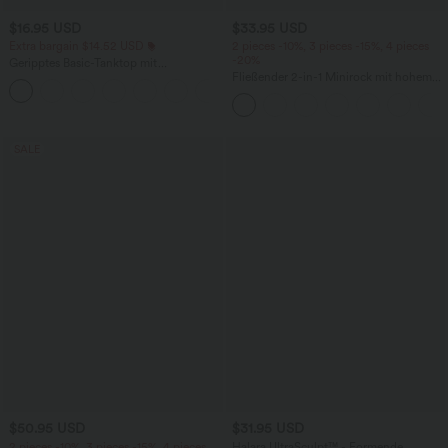
$16.95 USD
$33.95 USD
Extra bargain $14.52 USD
2 pieces -10%, 3 pieces -15%, 4 pieces
-20%
Geripptes Basic-Tanktop mit
Rundhalsausschnitt und lässigem
Fließender 2-in-1 Minirock mit hohem
Schnitt
Bund, Seitentaschen, Kordelzug,
Kontrast-Mesh und ausgestelltem Bein -
extralang
SALE
$50.95 USD
$31.95 USD
2 pieces -10%, 3 pieces -15%, 4 pieces
Halara UltraSculpt™ - Formende