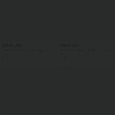
$39.95 USD
$39.95 USD
Halara Flex™ Jeans Jeggings aus
Halara Flex™ Dehnbare Stoffhose mit
elastischem Strick-Denim mit hohem
hohem Bund und Seitentasche hinten
Bund und Gesäßtaschen
SALE