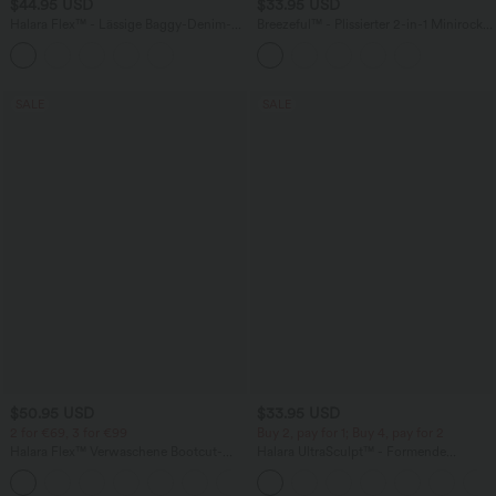
$44.95 USD
$33.95 USD
Halara Flex™ - Lässige Baggy-Denim-
Breezeful™ - Plissierter 2-in-1 Minirock
Shorts mit hohem Crossover-Bund und
mit hohem Bund, Taschen und
mehreren Taschen
asymmetrischem Saum -
schnelltrocknend, extralang
SALE
SALE
$50.95 USD
$33.95 USD
2 for €69, 3 for €99
Buy 2, pay for 1; Buy 4, pay for 2
Halara Flex™ Verwaschene Bootcut-
Halara UltraSculpt™ - Formende
Jeans aus elastischem Strick-Denim mit
Workout-Leggings mit hohem Bund,
+5
hohem Bund und mehrere Taschen
Seitentaschen und Bauchkontrolle - 12,7