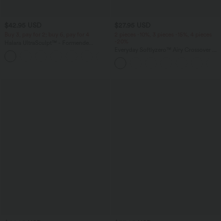
$42.95 USD
$27.95 USD
Buy 3, pay for 2; buy 6, pay for 4
2 pieces -10%, 3 pieces -15%, 4 pieces
-20%
Halara UltraSculpt™ - Formende
Workout-Leggings mit hohem Bund,
Everyday Softlyzero™ Airy Crossover 2-
+13
Seitentaschen, Booty-Scrunch und
in-1-Mini-Tennisrock mit Seitentaschen-
Bauchkontrolle
Lucid