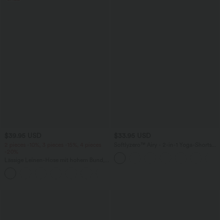
$39.95 USD
$33.95 USD
2 pieces -10%, 3 pieces -15%, 4 pieces
Softlyzero™ Airy - 2-in-1 Yoga-Shorts
-20%
mit superhohem Bund, mehreren
Taschen und InstantCool - 22,9 cm
Lässige Leinen-Hose mit hohem Bund,
Kordelzug, weitem Bein und Taschen
+5