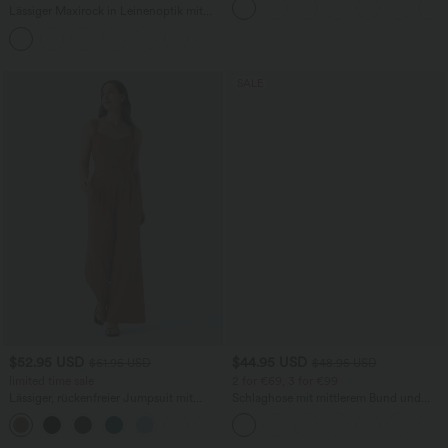
Bund und mehreren Taschen
Lässiger Maxirock in Leinenoptik mit
hohem Bund und Kordelzug
SALE
$52.95 USD
$44.95 USD
$61.95 USD
$48.95 USD
limited time sale
2 for €69, 3 for €99
Lässiger, rückenfreier Jumpsuit mit
Schlaghose mit mittlerem Bund und
Seitentaschen
seitlichen Reißverschlusstaschen
+10