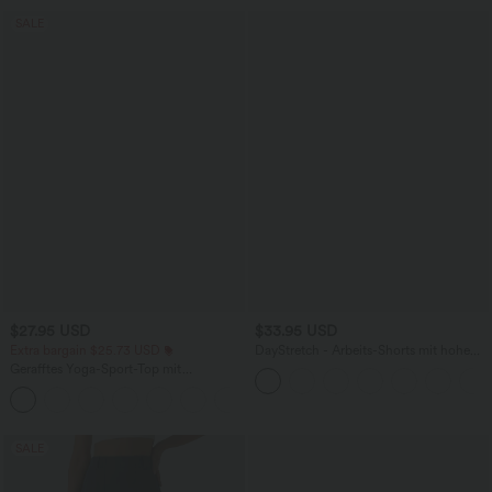
SALE
$27.95 USD
$33.95 USD
Extra bargain $25.73 USD
DayStretch - Arbeits-Shorts mit hohem
Bund, Seitentaschen und weitem Bein
Gerafftes Yoga-Sport-Top mit
Rundhalsausschnitt und kurzen Ärmeln
+11
- UPF50+
SALE