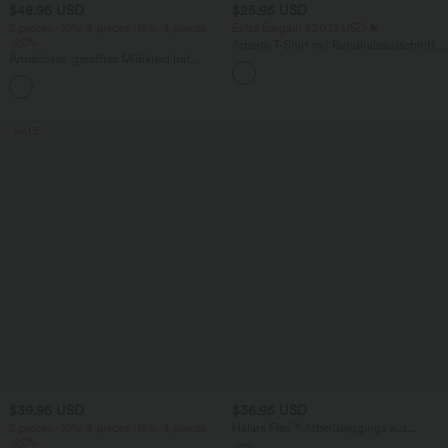
$48.95 USD
$25.95 USD
2 pieces -10%, 3 pieces -15%, 4 pieces
Extra Bargain $20.13 USD
-20%
Arbeits-T-Shirt mit Rundhalsausschnitt
Ärmelloses, gerafftes Midikleid mit
und kurzen Fledermausärmeln
eckigem Ausschnitt, integriertem BH
und überkreuztem Rückendesign
SALE
$39.95 USD
$36.95 USD
2 pieces -10%, 3 pieces -15%, 4 pieces
Halara Flex™ Arbeitsleggings aus
-20%
elastischem Strick-Denim mit hohem