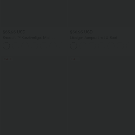
$53.95 USD
$56.95 USD
Breezeful™ Kurzärmliges Midi-
Lässiger Jumpsuit mit U-Boot-
Freizeitkleid mit V-Ausschnitt,
Ausschnitt, Seitentaschen, kurzen
+9
Seitentaschen und Bindeband hinten -
Ärmeln und Kordelzug - Easy Peezy
schnelltrocknend
Edition
SALE
SALE