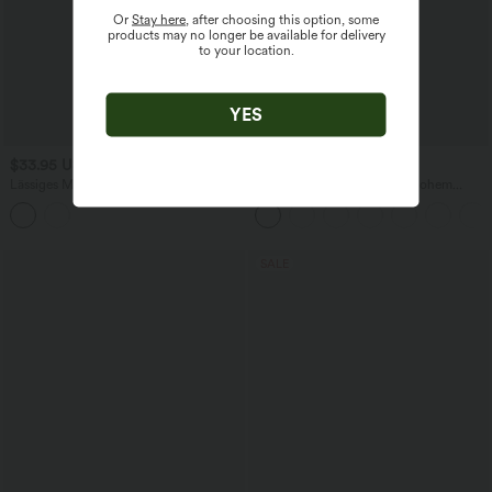
Or
Stay here
, after choosing this option, some
products may no longer be available for delivery
to your location.
YES
$33.95 USD
$44.95 USD
Lässiges Midikleid mit Kordelzug,
2-in-1 Midi-Hosenrock mit hohem
Schlitz und geschwungenem Saum
Bund, Seitentaschen, Kordelzug und
kontrastierendem Netz
SALE