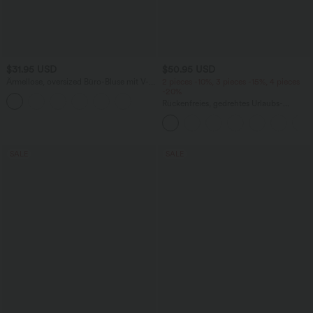
$31.95 USD
$50.95 USD
Ärmellose, oversized Büro-Bluse mit V-
2 pieces -10%, 3 pieces -15%, 4 pieces
Ausschnitt - knitterfrei
-20%
Rückenfreies, gedrehtes Urlaubs-
Maxikleid mit Seitentaschen und Schlitz
SALE
SALE