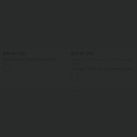
$36.95 USD
$22.95 USD
Rückenfreies Yoga-Tanktop mit U-
2 pieces -10%, 3 pieces -15%, 4 pieces
Ausschnitt, überkreuzten Trägern und
-20%
abgerundetem Saum
Lässiges T-Shirt mit V-Ausschnitt und
kurzen Ärmeln
SALE