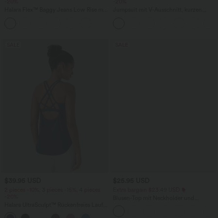
-20%
-20%
Halara Flex™ Baggy Jeans Low Rise mit
Jumpsuit mit V-Ausschnitt, kurzen
Knopf und Reißverschluss, mehreren
Ärmeln, plissierten Seitentaschen und
+5
Taschen, weitem Bein
weitem Bein, fließendem Waffelmuster
SALE
SALE
$39.95 USD
$25.95 USD
2 pieces -10%, 3 pieces -15%, 4 pieces
Extra bargain $23.49 USD
-20%
Blusen-Top mit Neckholder und
Halara UltraSculpt™ Rückenfreies Lauf-
Schlüssellochausschnitt, plissiert,
Tanktop mit U-Ausschnitt und
ärmellos, abgerundeter Saum