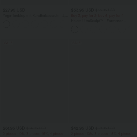
$27.95 USD
$33.95 USD
$36.95 USD
Yoga-Tanktop mit Rundhalsausschnitt,
Buy 3, pay for 2; buy 6, pay for 4
Rüschen und InstantCool
Halara UltraSculpt™ - Formende
+16
Workout-Leggings mit hohem Bund,
Seitentaschen und Bauchkontrolle
SALE
SALE
$61.95 USD
$42.95 USD
$64.95 USD
$50.95 USD
2 pieces -10%, 3 pieces -15%, 4 pieces
2 pieces -10%, 3 pieces -15%, 4 pieces