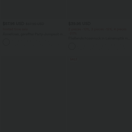
$57.95 USD
$39.95 USD
$67.95 USD
limited time sale
2 pieces -10%, 3 pieces -15%, 4 pieces
-20%
Ärmelloser, geraffter Party-Jumpsuit mit
V-Ausschnitt, Seitentaschen und
Fließende hosenrock in Leinenoptik mit
+7
unsichtbarem Reißverschluss - pipi-
mittelhohem Bund, Seitentaschen und
praktisch
weitem Bein
SALE