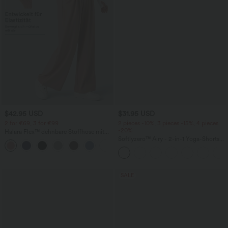
$42.95 USD
$31.95 USD
2 for €69, 3 for €99
2 pieces -10%, 3 pieces -15%, 4 pieces
-20%
Halara Flex™ dehnbare Stoffhose mit
hohem Bund, Waffelmuster,
Softlyzero™ Airy - 2-in-1 Yoga-Shorts
+20
Seitentaschen und weitem Bein
mit superhohem Bund, mehreren
Taschen und InstantCool - 17,78 cm
SALE