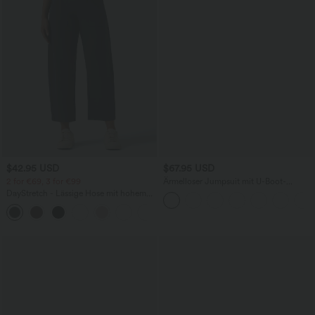
$42.95 USD
$67.95 USD
2 for €69, 3 for €99
Ärmelloser Jumpsuit mit U-Boot-
Ausschnitt, Seitentaschen, seitlichen
DayStretch - Lässige Hose mit hohem
Bindebändern, Streifen und InstantCool
Bund, Seitentaschen und Barrel-Leg
- Easy Peezy Edition
+5