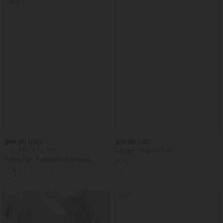
SALE
$44.95 USD
$31.95 USD
2 for €69, 3 for €99
Lässiges Oberteil mit
Rundhalsausschnitt und
Halara Flex™ plissierte dehnbare
Fledermausärmeln
Stoffhose mit hohem Bund,
+23
Seitentaschen und geradem Bein
SALE
SALE