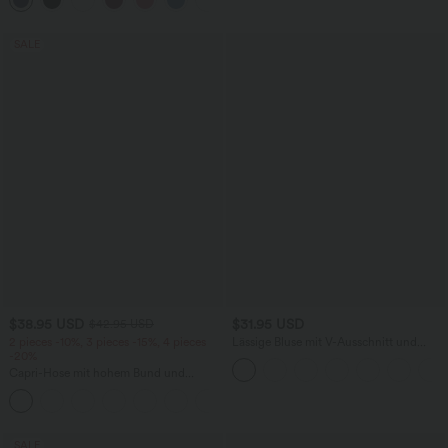
+11
überkreuztem, abgerundetem Saum
SALE
$38.95 USD
$31.95 USD
$42.95 USD
2 pieces -10%, 3 pieces -15%, 4 pieces
Lässige Bluse mit V-Ausschnitt und
-20%
kurzen Puffärmeln
Capri-Hose mit hohem Bund und
Seitentaschen - leinenähnliches Material
+7
SALE