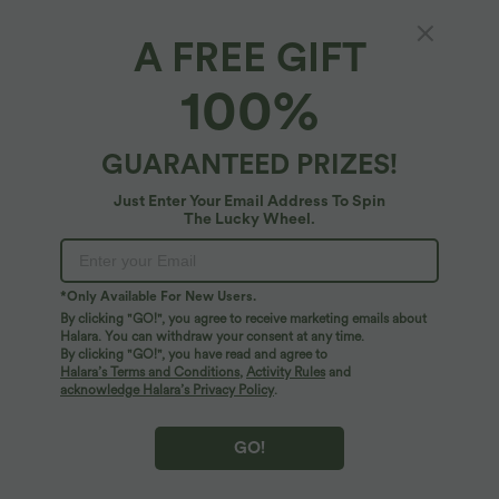
A FREE GIFT
SoftlyZero™*
100%
Softlyzero™ Kurzes Yoga-Top mit V-
Ausschnitt, rückenfrei, Racerback
4.5
(
12
)
GUARANTEED PRIZES!
$31.95 USD
Just Enter Your Email Address To Spin
The Lucky Wheel.
*Only Available For New Users.
By clicking "GO!", you agree to receive marketing emails about
Halara. You can withdraw your consent at any time.
By clicking "GO!", you have read and agree to
Halara’s Terms and Conditions
,
Activity Rules
and
acknowledge Halara’s Privacy Policy
.
GO!