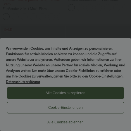
-20%
Workout-Shorts mit hohem Bund,
Tasche und Bauchkontrolle - 22,9 cm
Fließender 2-in-1 Maxi-Flare-
Freizeitrock mit hohem Bund,
+1
Seitentaschen und kontrastierendem
Netzstoff
SALE
Wir verwenden Cookies, um Inhalte und Anzeigen zu personalisieren,
Funktionen für soziale Medien anbieten zu können und die Zugriffe auf
unsere Website zu analysieren. Außerdem geben wir Informationen zu Ihrer
Nutzung unserer Website an unsere Partner für soziale Medien, Werbung und
Analysen weiter. Um mehr über unsere Cookie-Richtlinien zu erfahren oder
um Ihre Cookies zu verwalten, gehen Sie bitte zu den Cookie-Einstellungen.
Datenschutzerklärung
Alle Cookies akzeptieren
Cookie-Einstellungen
$39.95 USD
$33.95 USD
2 pieces -10%, 3 pieces -15%, 4 pieces
Halara UltraSculpt™ - Formende
-20%
Workout-Shorts mit hohe Bund,
Alle Cookies ablehnen
Seitentaschen und Bauchkontrolle - 17,8
Lässige Hose mit hohem Bund,
cm
Kordelzug, weitem Bein und verkürzter