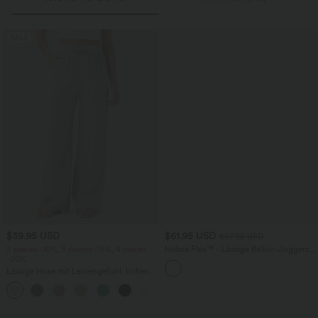
SALE
$39.95 USD
$61.95 USD
$67.95 USD
2 pieces -10%, 3 pieces -15%, 4 pieces
Halara Flex™ - Lässige Ballon-Joggers
-20%
aus Denim mit mittelhohem Bund und
mehreren Taschen
Lässige Hose mit Leinengefühl, hoher
Taille, Kordelzug an der Seite und
+15
weitem Bein