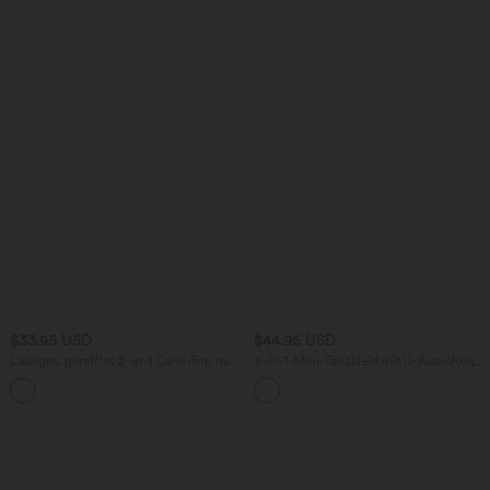
cm
$33.95 USD
$44.95 USD
Lässiges, gerafftes 2-in-1 Cami-Top mit
2-in-1-Mini-Tanzkleid mit U-Ausschnitt,
verstellbaren Trägern und integriertem
rückenfrei, verdrehter Ausschnitt,
BH
Seitentasche-Easy Peezy