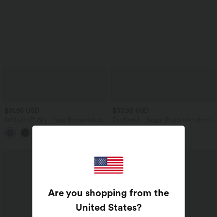
$31.95 USD
$33.95 USD
Softlyzero™ Airy - Yoga-Bermudashorts
DayStretch - Baggy-Shorts mit hohem
mit hohem Bund, mehreren Taschen
Bund und Seitentaschen - 17,8 cm
+16
und InstantCool
Are you shopping from the
United States
?