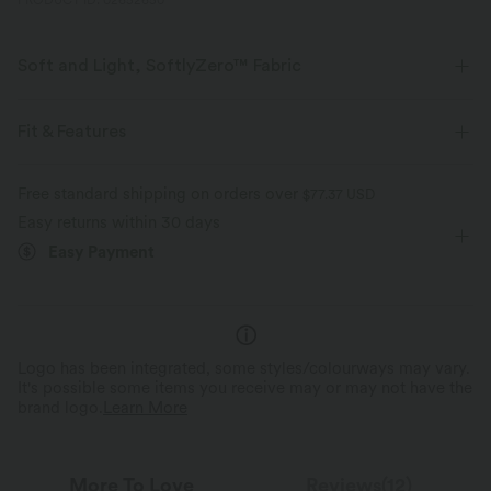
PRODUCT ID: 02652650
Soft and Light, SoftlyZero™ Fabric
Our signature fabric is weightless and buttery soft - the closest you'll get
to wearing nothing.
Fit & Features
Buttery soft
Four-way stretch
Form-Fitting
Built-in Bra
Racerback
V-neck
Free standard shipping on orders over
$77.37 USD
Easy returns within 30 days
Crossover
Yoga & Pilates
Cropped
Sleeveless
Breathable
Moisture-wicking
Easy Payment
High Stretch
Four-Way Stretch
Logo has been integrated, some styles/colourways may vary.
It's possible some items you receive may or may not have the
brand logo.
Learn More
More To Love
Reviews(12)