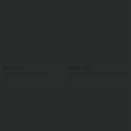
$64.95 USD
$44.95 USD
Lässige Jeans aus Lyocell mit
Geraffter, figurbetonter 2-in-1 Midirock
mittelhohem Bund, mehreren Taschen
aus Kunstleder mit hohem Bund und
und Kordelzug
abgerundetem Saum
SALE