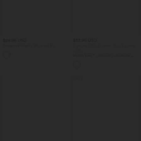
$28.95 USD
$33.95 USD
Oversized Arbeits-Bluse mit V-
2 pieces -10%, 3 pieces -15%, 4 pieces
Ausschnitt und kurzen Ärmeln -
-20%
+1
knitterfrei
Halara Flex™ - Schmal zulaufende
Bürohose mit hohem Bund,
Seitentaschen und Waffelstoff
SALE