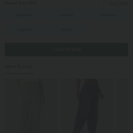
Select Size
(EU)
Size Chart
XS
(
32/34
)
S
(
34/36
)
M
(
38/40
)
L
(
42/44
)
XL
(
46
)
+ ADD TO BAG
More To Love