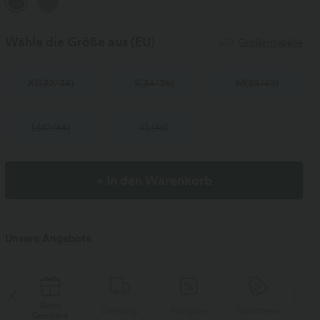
Wähle die Größe aus
(EU)
Größentabelle
XS
(
32/34
)
S
(
34/36
)
M
(
38/40
)
L
(
42/44
)
XL
(
46
)
+ In den Warenkorb
Unsere Angebote
Gratis
Lieferung
Rückgabe
Gutscheine
Li
Geschenk