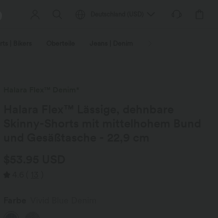
Deutschland
(
USD
)
ts | Bikers
Oberteile
Jeans | Denim
Leggings
Plus-Size
Halara Flex™ Denim*
Halara Flex™ Lässige, dehnbare
Skinny-Shorts mit mittelhohem Bund
und Gesäßtasche - 22,9 cm
$53.95 USD
4.6
(
13
)
Farbe
Vivid Blue Denim