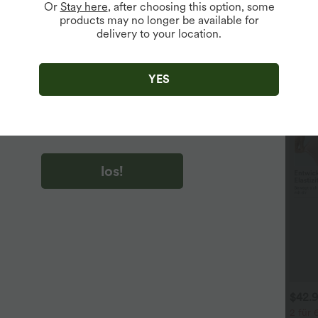
Or
Stay here
, after choosing this option, some
products may no longer be available for
delivery to your location.
u auf „los!“ klicken, stimmen du zu, Marketing-E-Mails über
zu erhalten. du können Ihre Zustimmung jederzeit widerrufen.
YES
u auf „los!“ klicken, haben du
lgemeinen Geschäftsbedingungen
und
ivitätsregeln von Halara
gelesen und stimmen ihnen zu und
n die Datenschutzrichtlinie von Halara an
.
los!
$44.95 USD
$31.95 USD
$42.
 für 69 €, 3 für 99 €
Lässiges Oberteil mit
2 für 