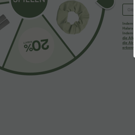
Indem d
Halara 
Indem d
Mehr zum Verlieben
Ähnliche Kleidungsstile
die Al
die Akt
erkenne
$39.95 USD
$61.95 USD
$67.95 USD
2 Stück -10%, 3 Stück -15%, 4
Halara Flex™ - Lässige
2